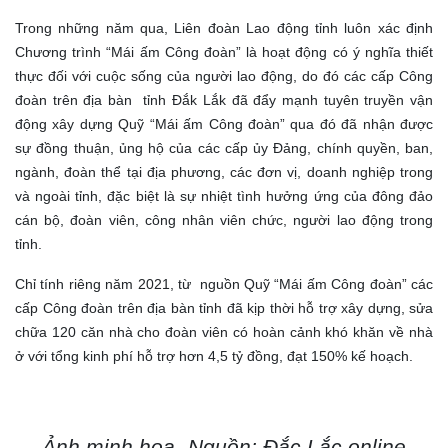
Trong những năm qua, Liên đoàn Lao động tỉnh luôn xác định
Chương trình “Mái ấm Công đoàn” là hoạt động có ý nghĩa thiết
thực đối với cuộc sống của người lao động, do đó các cấp Công
đoàn trên địa bàn tỉnh Đắk Lắk đã đẩy mạnh tuyên truyền vận
động xây dựng Quỹ “Mái ấm Công đoàn” qua đó đã nhận được
sự đồng thuận, ủng hộ của các cấp ủy Đảng, chính quyền, ban,
ngành, đoàn thể tại địa phương, các đơn vị, doanh nghiệp trong
và ngoài tỉnh, đặc biệt là sự nhiệt tình hưởng ứng của đông đảo
cán bộ, đoàn viên, công nhân viên chức, người lao động trong
tỉnh.
Chỉ tính riêng năm 2021, từ nguồn Quỹ “Mái ấm Công đoàn” các
cấp Công đoàn trên địa bàn tỉnh đã kịp thời hỗ trợ xây dựng, sửa
chữa 120 căn nhà cho đoàn viên có hoàn cảnh khó khăn về nhà
ở với tổng kinh phí hỗ trợ hơn 4,5 tỷ đồng, đạt 150% kế hoạch.
Ảnh minh họa- Nguồn: Đắc Lắc online