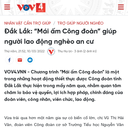
NHÂN VẬT CẦN TRỢ GIÚP
TRỢ GIÚP NGƯỜI NGHÈO
Đắk Lắk: “Mái ấm Công đoàn” giúp
người lao động nghèo an cư
Thứ năm, 21:52, 10/03/2022
Thu Ha bt- 3 ảnh (2 ảnh kt)
VOV4.VNN - Chương trình “Mái ấm Công đoàn” là một
trong những hoạt động thiết thực được Công đoàn tỉnh
Đắk Lắk thực hiện trong mấy năm qua, nhằm quan tâm
chăm lo bảo vệ quyền, lợi ích hợp pháp, chính đáng của
đoàn viên, công nhân, viên chức, lao động.
Vừa trải qua hơn một năm gia sự có biến cố lớn, chị Vũ Thị Hải
Vân, đoàn viên Công đoàn cơ sở Trường Tiểu học Nguyễn Văn