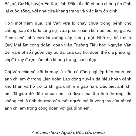
Bé, xã Cư Ni, huyện Ea Kar, tỉnh Đắk Lắk đã nhanh chóng ổn định
lại cuộc sống, với nhà cửa khang trang và việc làm ổn định.
Hơn một năm qua, chị Vân vừa lo chạy chữa trọng bệnh cho
chồng, sau đó là lo tang sự, vừa phải lo sinh kế nuôi bố mẹ già và
2 con nhỏ, nhà cửa lại xuống cấp, hỏng- dột. Nhờ sự hỗ trợ từ
Quỹ Mái ấm công đoàn, đoàn viên Trường Tiểu học Nguyễn Văn
Bé và một số nguồn vay ưu đãi của các hội đoàn thể địa phương,
chị đã xây được căn nhà khang trang, sạch đẹp:
Chị Vân chia sẻ, rất là may là luôn có đồng nghiệp bên cạnh, có
anh chị em ở trong Liên đoàn Lao động huyện đã hiểu hoàn cảnh
khó khăn và hỗ trợ từ khi gia đình em gặp nạn. Đặc biệt anh chị
em đã giúp đỡ để mẹ con em có được mái ấm tình thương, đó
không chỉ là tình thương của một người mà là vòng tay của tất cả
anh chị em trong công đoàn với gia đình em.
Ảnh minh họa- Nguồn: Đắc Lắc online