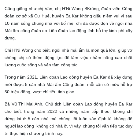
Cũng giống như chị Vân, chị H’Ni Wong BKrông, đoàn viên Công
đoàn cơ sở xã Cư Huê, huyện Ea Kar không giấu niềm vui vì sau
10 năm sống chung nhà với bố mẹ, chị đã được dọn về ngôi nhà
Mái ấm công đoàn do Liên đoàn lao động tỉnh hỗ trợ kinh phí xây
dựng.
Chị H’Ni Wong cho biết, ngôi nhà mái ấm là món quà lớn, giúp vợ
chồng chị có thêm động lực để làm việc nhằm nâng cao chất
lượng cuộc sống và yên tâm công tác.
Trong năm 2021, Liên đoàn Lao động huyện Ea Kar đã xây dựng
mới được 5 căn nhà Mái ấm Công đoàn, mỗi căn có mức hỗ trợ
50 triệu đồng, vượt chỉ tiêu tỉnh giao.
Bà Vũ Thị Mai Anh, Chủ tịch Liên đoàn Lao động huyện Ea Kar
cho biết: trong năm 2022 và những năm tiếp theo, không chỉ
dừng lại ở 5 căn nhà mà chúng tôi luôn xác định là không để
người lao động không có nhà ở, vì vậy, chúng tôi vẫn tiếp tục duy
trì thực hiện chương trình này.