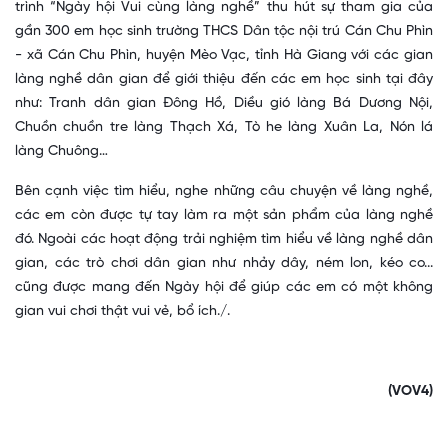
trình “Ngày hội Vui cùng làng nghề” thu hút sự tham gia của
gần 300 em học sinh trường THCS Dân tộc nội trú Cán Chu Phìn
- xã Cán Chu Phìn, huyện Mèo Vạc, tỉnh Hà Giang với các gian
làng nghề dân gian để giới thiệu đến các em học sinh tại đây
như: Tranh dân gian Đông Hồ, Diều gió làng Bá Dương Nội,
Chuồn chuồn tre làng Thạch Xá, Tò he làng Xuân La, Nón lá
làng Chuông…
Bên cạnh việc tìm hiểu, nghe những câu chuyện về làng nghề,
các em còn được tự tay làm ra một sản phẩm của làng nghề
đó. Ngoài các hoạt động trải nghiệm tìm hiểu về làng nghề dân
gian, các trò chơi dân gian như nhảy dây, ném lon, kéo co...
cũng được mang đến Ngày hội để giúp các em có một không
gian vui chơi thật vui vẻ, bổ ích.
/.
(VOV4)