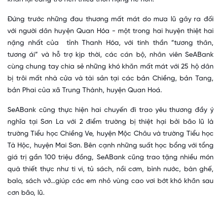
Đứng trước những đau thương mất mát do mưa lũ gây ra đối
với người dân huyện Quan Hóa - một trong hai huyện thiệt hai
nặng nhất của
tỉnh Thanh Hóa,
với tinh thần “tương thân,
tương ái” và hỗ trợ kịp thời, các cán bộ, nhân viên SeABank
cùng chung tay chia sẻ những khó khăn mất mát với 25 hộ dân
bị trôi mất nhà cửa và tài sản tại các bản Chiềng, bản Tang,
bản Phai của xã Trung Thành, huyện Quan Hoá.
SeABank
cũng
thực hiện hai chuyến đi trao yêu thương đầy ý
nghĩa
tại Sơn La v
ới 2 điểm trường bị thiệt hại bởi bão lũ
là
trường Tiểu học Chiềng Ve, huyện Mộc Châu và trường Tiểu học
Tà Hộc, huyện Mai Sơn. Bên cạnh những suất học bổng với tổng
giá trị gần 100 triệu đồng,
SeABank
cũng trao tặng nhiều
món
quà thiết thực như ti vi, tủ sách, nồi cơm, bình nước, bàn ghế,
balo, sách vở…giúp
các em nhỏ vùng cao vơi bớt khó khăn sau
cơn bão, lũ.