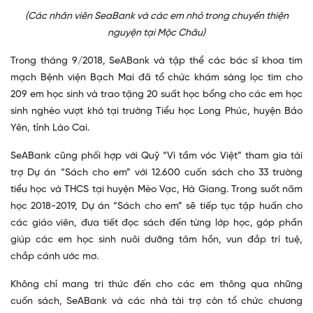
(Các nhân viên SeaBank và các em nhỏ trong chuyến thiện
nguyện tại Mộc Châu)
Trong tháng 9/2018, SeABank và tập thể các bác sĩ khoa tim
mạch Bệnh viện Bạch Mai đã tổ chức khám sàng lọc tim cho
209 em học sinh và trao tặng 20 suất học bổng cho các em học
sinh nghèo vượt khó tại trường Tiểu học Long Phúc, huyện Bảo
Yên, tỉnh Lào Cai.
SeABank cũng phối hợp với Quỹ “Vì tầm vóc Việt” tham gia tài
trợ Dự án “Sách cho em” với 12.600 cuốn sách cho 33 trường
tiểu học và THCS tại huyện Mèo Vạc, Hà Giang. Trong suốt năm
học 2018-2019, Dự án “Sách cho em” sẽ tiếp tục tập huấn cho
các giáo viên, đưa tiết đọc sách đến từng lớp học, góp phần
giúp các em học sinh nuôi dưỡng tâm hồn, vun đắp trí tuệ,
chắp cánh ước mơ.
Không chỉ mang tri thức
đến
cho các em thông qua những
cuốn sách, SeABank và các nhà tài trợ còn tổ chức chương