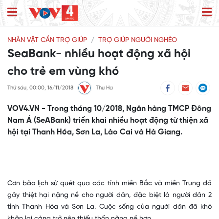
NHÂN VẬT CẦN TRỢ GIÚP
TRỢ GIÚP NGƯỜI NGHÈO
SeaBank- nhiều hoạt động xã hội
cho trẻ em vùng khó
Thứ sáu, 00:00, 16/11/2018
Thu Ha
VOV4.VN - Trong tháng 10/2018, Ngân hàng TMCP Đông
Nam Á (SeABank) triển khai nhiều hoạt động từ thiện xã
hội tại Thanh Hóa, Sơn La, Lào Cai và Hà Giang.
C
ơn bão lịch sử quét qua các tỉnh miền Bắc và miền Trung đã
gây thiệt hại nặng nề cho người dân
, đặc biệt là người dân 2
tỉnh Thanh Hóa và Sơn La.
Cuộc sống của người dân đã khó
khăn lại càng trở nên thiếu thốn nặng nề hơn.