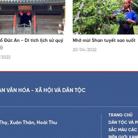
ổ Đức An - Di tích lịch sử quý
Nhớ mùi Shan tuyết sao suốt
20/04/2022
/2022
AN VĂN HÓA - XÃ HỘI VÀ DÂN TỘC
TRANG CHỦ
Thọ, Xuân Thân, Hoài Thu
DÂN TỘC VÀ P
SẮC MÀU CÁC
BIÊN GIỚI XAN