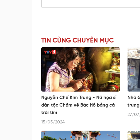
TIN CÙNG CHUYÊN MỤC
Nguyễn Chế Kim Trung - Nữ họa sĩ
Nhà Q
dân tộc Chăm vẽ Bác Hồ bằng cả
trưng
trái tim
27/07
15/05/2024