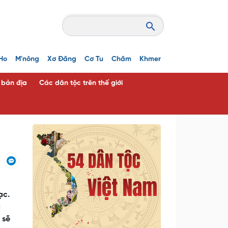
Ho
M'nông
Xơ Đăng
Cơ Tu
Chăm
Khmer
c bản địa
Các dân tộc trên thế giới
ạc.
g
 sẽ