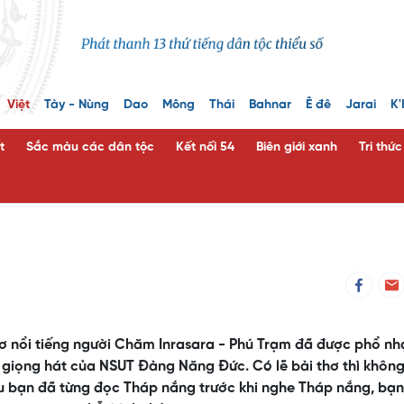
Việt
Tày - Nùng
Dao
Mông
Thái
Bahnar
Ê đê
Jarai
K'
t
Sắc màu các dân tộc
Kết nối 54
Biên giới xanh
Tri thứ
ơ nổi tiếng người Chăm Inrasara - Phú Trạm đã được phổ nh
a giọng hát của NSUT Đàng Năng Đức. Có lẽ bài thơ thì khôn
u bạn đã từng đọc Tháp nắng trước khi nghe Tháp nắng, bạn