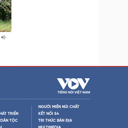
NGƯỜI MIỀN NÚI CHẤT
HÁT TRIỂN
KẾT NỐI 54
 DÂN TỘC
TRI THỨC BẢN ĐỊA
H
MULTIMEDIA