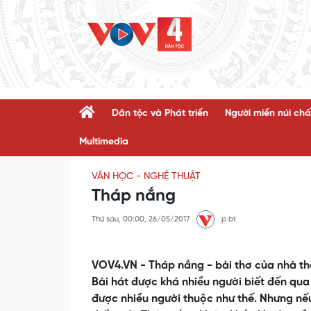
Dân tộc và Phát triển
Người miền núi chấ
Multimedia
VĂN HỌC - NGHỆ THUẬT
Tháp nắng
Thứ sáu, 00:00, 26/05/2017
p bt
VOV4.VN - Tháp nắng - bài thơ của nhà th
Bài hát được khá nhiều người biết đến qu
được nhiều người thuộc như thế. Nhưng nế