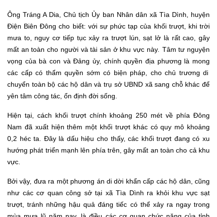
Ông Tráng A Dia, Chủ tịch Ủy ban Nhân dân xã Tìa Dình, huyện
Điện Biên Đông cho biết: với sự phức tạp của khối trượt, khi trời
mưa to, nguy cơ tiếp tục xảy ra trượt lún, sạt lở là rất cao, gây
mất an toàn cho người và tài sản ở khu vực này
.
Tâm tư nguyện
vọng của bà con và Đảng ủy, chính quyền
địa phương là
m
ong
các cấp có thẩm quyền sớm có biện pháp, cho chủ trương di
chuyển toàn bộ các hộ dân và trụ sở
UBND xã s
ang chỗ khác để
yên tâm công tác, ổn định đời sống.
Hiện
tại
, cách khối trượt chính khoảng 250 mét về phía Đông
Nam đã xuất hiện thêm một khối trượt khác có quy mô khoảng
0,2 héc ta. Đây là dấu hiệu cho thấy, các khối trượt đang có xu
hướng phát triển mạnh lên phía trên, gây mất an toàn cho cả khu
vực.
Bởi vậy,
đưa ra
một phương án di dời khẩn cấp các hộ dân, cũng
như các cơ quan công sở tại xã Tìa Dình ra khỏi khu vực sạt
trượt, tránh những hậu quả đáng tiếc có thể xảy ra ngay trong
mùa mưa lũ năm nay
,
là điều
các cơ quan chức năng của
tỉnh