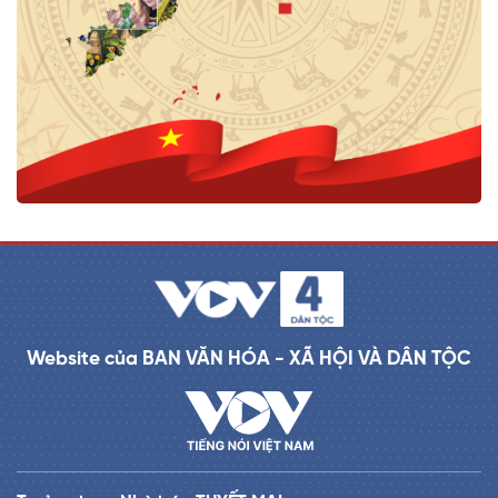
Website của BAN VĂN HÓA - XÃ HỘI VÀ DÂN TỘC