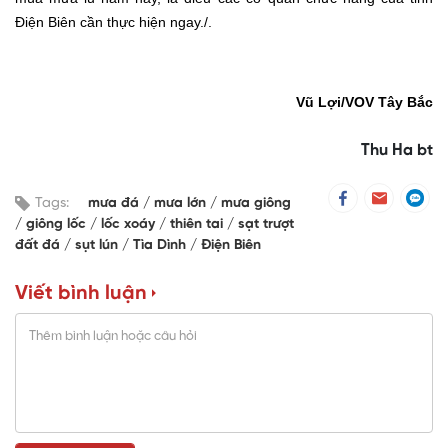
Điện Biên
cần thực hiện ngay.
/.
Vũ Lợi/VOV Tây Bắc
Thu Ha bt
Tags:
mưa đá
mưa lớn
mưa giông
giông lốc
lốc xoáy
thiên tai
sạt trượt
đất đá
sụt lún
Tìa Dình
Điện Biên
Viết bình luận