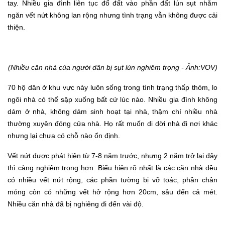
tay.
Nhiều g
ia đình
liên tục
đổ đất vào
ph
ần
đất lún sụt
nhằm
ngăn vết nứt không lan rộng
nhưng
tình trạng vẫn không được cải
thiện.
(
Nhiều căn nhà của người dân bị sụt lún nghiêm trọng - Ảnh:VOV)
70 hộ dân
ở khu vực này l
uôn sống trong tình trạng thấp thỏm, lo
ngôi nhà có thể sập xuống bất cứ lúc nào.
Nhiều gia đình k
hông
dám ở nhà, không dám sinh hoạt tại
nhà, thậm chí nhiều nhà
thường xuyên
đóng cửa nhà
. Họ rất muốn
di dời
nhà đi nơi khác
nhưng lại
chưa có chỗ nào ổn định.
Vết nứt được phát hiện từ 7-8 năm trước, nhưng 2 năm trở lại đây
thì càng nghiêm trọng hơn. Biểu hiện rõ nhất là các căn nhà đều
có nhiều vết nứt rộng, các phần tường bị vỡ toác, phần chân
móng còn có những vết hở rộng hơn 20cm, sâu đến cả mét.
Nhiều căn nhà đã bị nghiêng đi đến vài độ.