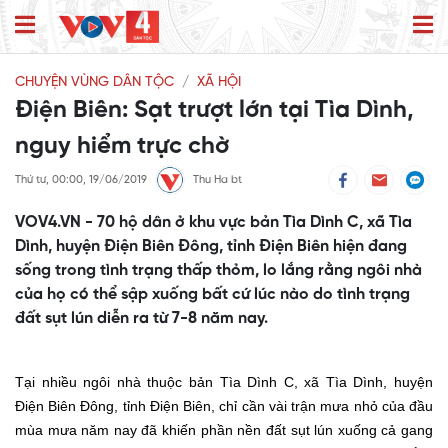
CHUYỆN VÙNG DÂN TỘC
XÃ HỘI
Điện Biên: Sạt trượt lớn tại Tìa Dình,
nguy hiểm trực chờ
Thứ tư, 00:00, 19/06/2019
Thu Ha bt
VOV4.VN - 70 hộ dân ở khu vực bản Tìa Dình C, xã Tìa
Dình, huyện Điện Biên Đông, tỉnh Điện Biên hiện đang
sống trong tình trạng thấp thỏm, lo lắng rằng ngôi nhà
của họ có thể sập xuống bất cứ lúc nào do tình trạng
đất sụt lún diễn ra từ 7-8 năm nay.
Tại nhiều ngôi nhà thuộc
bản Tìa Dình C, xã Tìa Dình, huyện
Điện Biên Đông, tỉnh Điện Biên
, c
hỉ
cần
vài trận mưa nhỏ của đầu
mùa mưa năm nay đã khiến phần nền đất sụt lún xuống cả gang