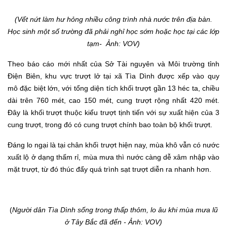
(Vết nứt làm hư hỏng nhiều công trình nhà nước trên địa bàn.
Học sinh một số trường đã phải nghỉ học sớm hoặc học tại các lớp
tạm- Ảnh: VOV)
Theo báo cáo mới nhất của Sở Tài nguyên và Môi trường tỉnh
Điện Biên, khu vực trượt lở tại xã Tìa Dình được xếp vào quy
mô đặc biệt lớn, với tổng diện tích khối trượt gần 13 héc ta, chiều
dài trên 760 mét, cao 150 mét, cung trượt rộng nhất 420 mét.
Đây là khối trượt thuộc kiểu trượt tịnh tiến với sự xuất hiện của 3
cung trượt, trong đó có cung trượt chính bao toàn bộ khối trượt.
Đáng lo ngại là tại chân khối trượt hiện nay, mùa khô vẫn có nước
xuất lộ ở dạng thấm rỉ, mùa mưa thì nước càng dễ xâm nhập vào
mặt trượt, từ đó thúc đẩy quá trình sạt trượt diễn ra nhanh hơn.
(
Người dân Tìa Dình sống trong thấp thỏm, lo âu khi mùa mưa lũ
ở Tây Bắc đã đến - Ảnh: VOV)