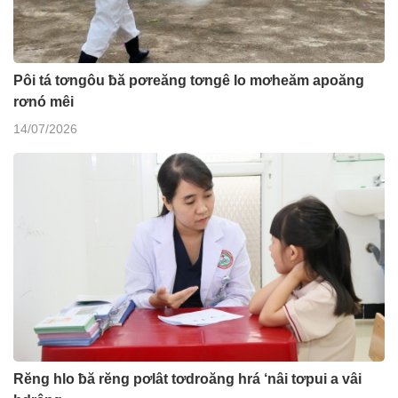
Pôi tá tơngôu ƀă pơreăng tơngê lo mơheăm apoăng
rơnó mêi
14/07/2026
Rĕng hlo ƀă rĕng pơlât tơdroăng hrá ‘nâi tơpui a vâi