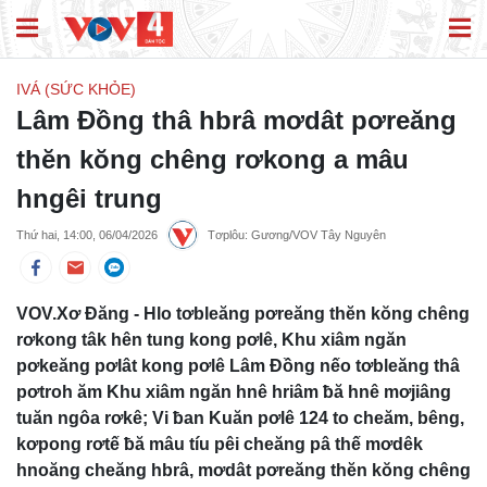
IVÁ (SỨC KHỎE)
Lâm Đồng thâ hbrâ mơdât pơreăng
thĕn kŏng chêng rơkong a mâu
hngêi trung
Thứ hai, 14:00, 06/04/2026
Tơplôu: Gương/VOV Tây Nguyên
VOV.Xơ Đăng - Hlo tơbleăng pơreăng thĕn kŏng chêng
rơkong tâk hên tung kong pơlê, Khu xiâm ngăn
pơkeăng pơlât kong pơlê Lâm Đồng nếo tơbleăng thâ
pơtroh ăm Khu xiâm ngăn hnê hriâm ƀă hnê mơjiâng
tuăn ngôa rơkê; Vi ƀan Kuăn pơlê 124 to cheăm, bêng,
kơpong rơtế ƀă mâu tíu pêi cheăng pâ thế mơdêk
hnoăng cheăng hbrâ, mơdât pơreăng thĕn kŏng chêng