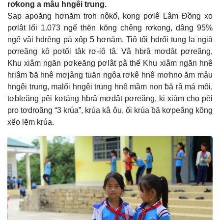
rơkong a mâu hngêi trung.
Sap apoăng hơnăm troh nôkố, kong pơlê Lâm Đồng xo
pơlât lối 1.073 ngế thĕn kŏng chêng rơkong, dâng 95%
ngế vâi hdrêng pá xôp 5 hơnăm. Tiô tối hdrối tung la ngiâ
pơreăng kô pơtối tâk rơ-iô tâ. Vâ hbrâ mơdât pơreăng,
Khu xiâm ngăn pơkeăng pơlât pâ thế Khu xiâm ngăn hnê
hriâm ƀă hnê mơjâng tuăn ngôa rơkê hnê mơhno ăm mâu
hngêi trung, malối hngêi trung hnê mầm non ƀă râ má môi,
tơbleăng pêi kơtăng hbrâ mơdât pơreăng, ki xiâm cho pêi
pro tơdroăng “3 krúa”, krúa kâ ôu, ối krúa ƀă kơpeăng kŏng
xếo lĕm krúa.