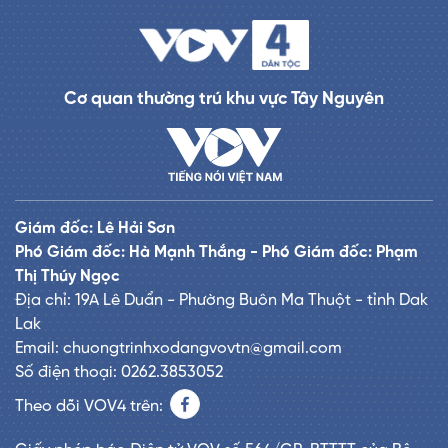
Cơ quan thường trú khu vực Tây Nguyên
Giám đốc: Lê Hải Sơn
Phó Giám đốc: Hà Mạnh Thắng - Phó Giám đốc: Phạm
Thị Thúy Ngọc
Địa chỉ: 19A Lê Duẩn - Phường Buôn Ma Thuột - tỉnh Dak
Lak
Email: chuongtrinhxodangvovtn@gmail.com
Số điện thoại: 0262.3853052
Theo dõi VOV4 trên: