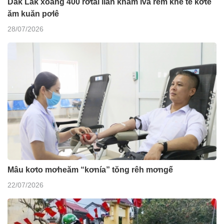
Dak Lak xoăng 400 rơtal liăn khăm ivá rêm khế tê kơtê
ăm kuăn pơlê
28/07/2026
Mâu kơto mơheăm “kơnía” tŏng rêh mơngế
22/07/2026