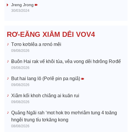
i
Jreng Jrong
30/03/2024
d
e
RƠ-EĂNG XIÂM DÊI VOV4
o
Tơro kơblêa a rơnó mêi
09/08/2026
Ƀuôn Hai rak vế khôi túa, vêa vong dêi hdrông Rơđế
09/08/2026
But hai lang lŏ (Pơlê pin pa ngiâ)
09/08/2026
Xiâm kối khoh chiâng ai kuăn rui
09/08/2026
Quảng Ngãi rah ‘mot hok tro mơhriâm tung 4 toăng
hngêi trung tíu tơkăng kong
08/08/2026