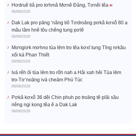
Hơdruê tiâ pro tơhmâ Mơnê Đảng, Tơnêi têa
08/08/2026
Dak Lak pro păng ‘nâng tiô Tơdroăng pơkâ kơxô̆ 80 a
mâu lâm hnê tôu chêng tung pơlê
08/08/2026
Mơngiơk mơhno túa lĕm tro têa kơxĭ tung Tĭng rơkâu
xối ká Phan Thiết
08/08/2026
Ivá rêh ối túa lĕm tro rôh nah a Hâi xah hêi Túa lĕm
tro-Tơ’noăng ivá cheăm Phú Túc
08/08/2026
Pơkâ kơxô̆ 36 dêi Chin phuh po troăng tê plâi sầu
riêng ngi kong têa ê a Dak Lak
08/08/2026