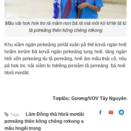
Mâu vâi hok hok tro râ mầm non ƀă râ má môi kô tơ’lêi tâ tú
tâ pơreăng thĕn kŏng chêng rơkong
Khu xiâm ngăn pơkeăng pơlât xuân pâ thế kơvâ ngăn hnê
hriâm tơrŭm ƀă kơvâ ngăn pơkeăng tung hnê, tăng ngăn
hlối xôh pơkeăng tíu tâ pơreăng, hnê ăm mâu thái cô, nôu
pâ hok tro ‘nâi xiâm ki hdrêng pơxiâm tâ pơreăng ƀă hnê
hbrâ mơdât.
Tơplôu: Gương/VOV Tây Nguyên
Lâm Đồng thâ hbrâ mơdât
Tags:
pơreăng thĕn kŏng chêng rơkong a
mâu hngêi trung