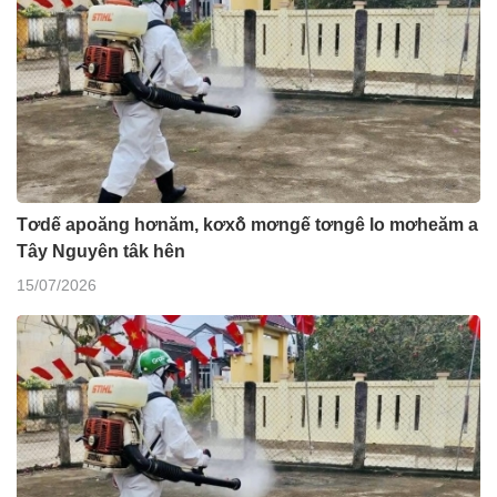
Tơdế apoăng hơnăm, kơxô̆ mơngế tơngê lo mơheăm a
Tây Nguyên tâk hên
15/07/2026