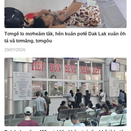
Tơngê lo mơheăm tâk, hên kuăn pơlê Dak Lak xuân ôh
tá vâ tơmâng, tơngôu
29/07/2026