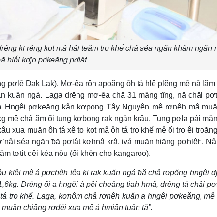
drêng ki rĕng kot mâ hâi teăm tro khế châ séa ngăn khăm ngăn 
ƀă hlối kơjo pơkeăng pơlât
ng pơlê Dak Lak). Mơ-êa rôh apoăng ôh tá hlê plĕng mê nâ lăm 
ăn kuăn ngá. Laga drêng mơ-êa châ 31 măng tĭng, nâ châi pơ
t a Hngêi pơkeăng kân kơpong Tây Nguyên mê rơnêh mâ muăn
g mê châ ăm ối tung kơbong rak ngăn krâu. Tung pơla pái măn
xâu xua muăn ôh tá xê to kot mâ ôh tá tro khế mê ối tro êi troăn
kơ’nâi séa ngăn ƀă pơlât kơhnâ krâ, ivá muăn hiăng pơhlêh. N
ăm tơtit dêi kéa nôu (ối khĕn cho kangaroo).
hôu klêi mê á pơchêh têa ki rak kuăn ngá ƀă châ rơpŏng hngêi d
kg. Drêng ối a hngêi á pêi cheăng tiah hmâ, drêng tâ châi pơ
 tá tro khế. Laga, kơnôm châ rơnêh kuăn a hngêi pơkeăng, m
 muăn chiâng rơdêi xua mê á hmiân tuăn tâ”.