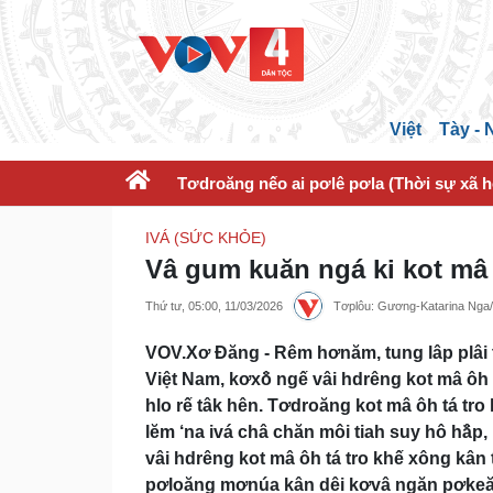
Việt
Tày -
Tơdroăng nếo ai pơlê pơla (Thời sự xã h
IVÁ (SỨC KHỎE)
Vâ gum kuăn ngá ki kot mâ
Thứ tư, 05:00, 11/03/2026
Tơplôu: Gương-Katarina Nga
VOV.Xơ Đăng - Rêm hơnăm, tung lâp plâi t
Việt Nam, kơxô̆ ngế vâi hdrêng kot mâ ôh 
hlo rế tâk hên. Tơdroăng kot mâ ôh tá tr
lĕm ‘na ivá châ chăn môi tiah suy hô hâ̆p
vâi hdrêng kot mâ ôh tá tro khế xông kân 
pơloăng mơnúa kân dêi kơvâ ngăn pơkeă