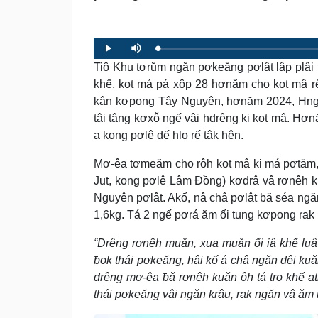
Loaded
:
Progress
:
Play
Mute
0%
0%
Tiô Khu tơrŭm ngăn pơkeăng pơlât lâp plâi 
khế, kot má pá xôp 28 hơnăm cho kot mâ rế 
kân kơpong Tây Nguyên, hơnăm 2024, Hngêi
tâi tâng kơxô̆ ngế vâi hdrêng ki kot mâ. Hơn
a kong pơlê dế hlo rế tâk hên.
Mơ-êa tơmeăm cho rôh kot mâ ki má pơtăm, 
Jut, kong pơlê Lâm Đồng) kơdrâ vâ rơnêh 
Nguyên pơlât. Akố, nâ châ pơlât ƀă séa n
1,6kg. Tá 2 ngế pơrá ăm ối tung kơpong rak 
“Drêng rơnêh muăn, xua muăn ối iâ khế luâ
ƀok thái pơkeăng, hâi kố á châ ngăn dêi ku
drêng mơ-êa ƀă rơnêh kuăn ôh tá tro khế at
thái pơkeăng vâi ngăn krâu, rak ngăn vâ ăm