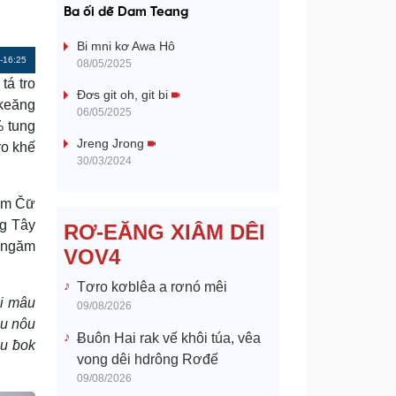
a
Ba ối dê̆ Dam Teang
y
Bi mni kơ Awa Hô
Remaining
-16:25
08/05/2025
V
tá tro
Time
Đơs git oh, git bi
ơkeăng
06/05/2025
i
% tung
Jreng Jrong
ro khế
d
30/03/2024
e
ăm Čư̆
ng Tây
RƠ-EĂNG XIÂM DÊI
o
 hngăm
VOV4
Tơro kơblêa a rơnó mêi
êi mâu
09/08/2026
âu nôu
Ƀuôn Hai rak vế khôi túa, vêa
âu ƀok
vong dêi hdrông Rơđế
09/08/2026