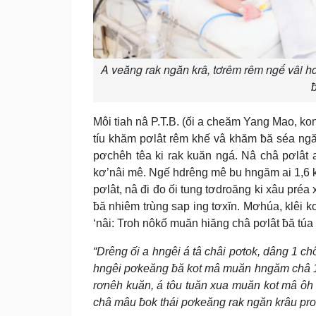
A veăng rak ngăn krâ, tơrêm rêm ngế vâi h
Môi tiah nâ P.T.B. (ối a cheăm Yang Mao, ko
tíu khăm pơlât rêm khế vâ khăm ƀă séa ng
pơchêh têa ki rak kuăn ngá. Nâ châ pơlâ
kơ’nâi mê. Ngế hdrêng mê bu hngăm ai 1,6 k
pơlât, nâ đi đo ối tung tơdroăng ki xâu préa 
ƀă nhiêm trùng sap ing tơxĭn. Mơhúa, klêi 
‘nâi: Troh nôkố muăn hiăng châ pơlât ƀă túa 
“Drêng ối a hngêi á tâ châi pơtok, dâng 1 c
hngêi pơkeăng ƀă kot mâ muăn hngăm châ 1,6
rơnêh kuăn, á tôu tuăn xua muăn kot mâ ôh
châ mâu ƀok thái pơkeăng rak ngăn krâu pro