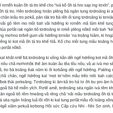
 rơnêh kuăn ôh tá tro khế cho “ivá kô ôh tá hro sap ing tơxĭn”, 
ôh tá tro. Hên tơdroăng hriăn plĕng ƀă ngăn tung tơdroăng ki a
chăn krâu tro pơkâ, păn răk tro ƀă rêh ối tung tơdroăng ki tơniă
ê vâi gô lĕm mo môi tiah vâi hdrêng ki rơnêh mâ tŭm khế tu
a pơlât rak ngăn tiô tơdroăng ki rơkê plĕng nôkố môi tiah “kéa
ng mơhno tơƀrê gum vâi hdrêng tơniăn ‘na troăng hiâm, ki hn
êng ki kot mâ ôh tá tro khế hlâ. Kố cho môi tung mâu troăng h
 pơlât nôkố.
al khât rơtế ƀă tơdroăng ki xông kân dêi ngế hdrêng kot mâ ôh 
 nôu châ mơhnhôk thế ăm kuăn âu têa tôu nôu, vâ ai ivá mo sê
â, tro ƀă troăng êak nŭm ki ối kơbâng dêi ngế hdrêng. Pakĭng 
 châ chăn, ngế hdrêng kal ‘mot tơ’nôm mâu trếo môi tiah calci
i ƀok thái pơkeăng. Tơdroăng ki ăm kâ tro há lơ ôh bu pro ăm 
oâ ƀă hê̆ miễn yĭch. Rơtế amê, tơdroăng séa ngăn ivá rêm k
tuăn ngoâ tiô rêm hneăng vâ rĕng châ ‘nâi mâu tơdroăng ôh tá 
á séa ngăn hiăng luâ lôi rôh ki kal tung pơlât mâu rô̆i loăng xôn
Ngế xiâm pơkuâ kơbong Hồi sức Cấp cứu Nhi - Nhi Sơ sinh,