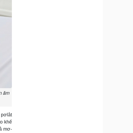
ăn ăm
 pơlât
ro khế
vâ mơ-