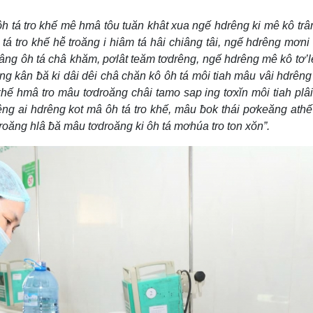
ôh tá tro khế mê hmâ tôu tuăn khât xua ngế hdrêng ki mê kô tr
 tro khế hê̆ troăng i hiâm tá hâi chiâng tâi, ngế hdrêng mơni 
âng ôh tá châ khăm, pơlât teăm tơdrêng, ngế hdrêng mê kô tơ’lê
ng kân ƀă ki dâi dêi châ chăn kô ôh tá môi tiah mâu vâi hdrêng 
khế hmâ tro mâu tơdroăng châi tamo sap ing tơxĭn môi tiah plâi
êng ai hdrêng kot mâ ôh tá tro khế, mâu ƀok thái pơkeăng athế
roăng hlâ ƀă mâu tơdroăng ki ôh tá mơhúa tro ton xŏn”.