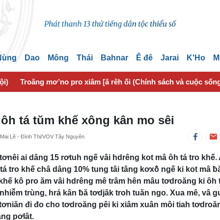
 Nùng
Dao
Mông
Thái
Bahnar
Ê đê
Jarai
K'Ho
M
ội)
Troăng mơ’no pro xiâm [ă rêh ối (Chính sách và cuộc sốn
 ôh tá tŭm khế xông kân mo sêi
/Mai Lê - Đình Thi/VOV Tây Nguyên
ơnêi ai dâng 15 rơtuh ngế vâi hdrêng kot mâ ôh tá tro khế.
tá tro khế châ dâng 10% tung tâi tâng kơxô̆ ngế ki kot mâ ƀ
o khế kô pro ăm vâi hdrêng mê trâm hên mâu tơdroăng ki ôh 
, nhiê̆m trùng, hrá kân ƀă tơdjâk troh tuăn ngo. Xua mê, vâ 
tơniăn đi đo cho tơdroăng pêi ki xiâm xuân môi tiah tơdroă
ng pơlât.