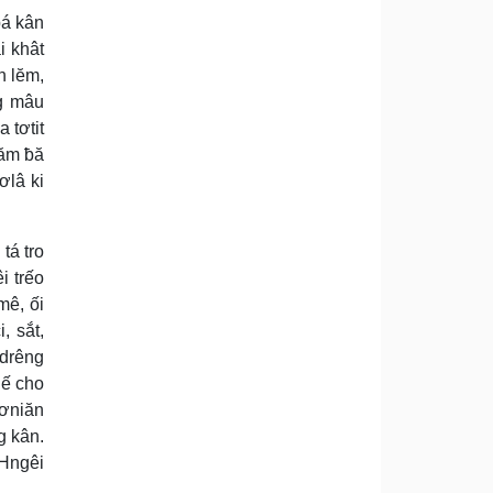
pá kân
i khât
n lĕm,
ng mâu
 tơtit
găm ƀă
ơlâ ki
tá tro
i trếo
mê, ối
, sắt,
hdrêng
hế cho
tơniăn
g kân.
 Hngêi