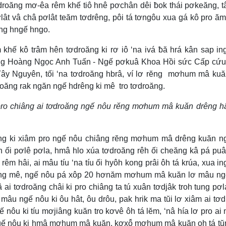
roăng mơ-êa rêm khế tiô hnê pơchân dêi ƀok thái pơkeăng, t
ơlât vâ châ pơlât teăm tơdrêng, pôi tá tơngôu xua gá kô pro ă
ong hngế hngo.
hế kô trâm hên tơdroăng ki rơ iô ‘na ivá ƀă hrá kân sap i
ng Hoàng Ngọc Anh Tuấn - Ngế pơkuâ Khoa Hồi sức Cấp cứu 
ây Nguyên, tối ‘na tơdroăng hbrâ, ví lơ rĕng mơhum mâ ku
droăng rak ngăn ngế hdrêng ki mê tro tơdroăng.
 pro chiâng ai tơdroăng ngế nôu rĕng mơhum mâ kuăn drêng h
ng ki xiâm pro ngế nôu chiâng rĕng mơhum mâ drêng kuăn n
 ối pơlê pơla, hmâ hlo xúa tơdroăng rêh ối cheăng kâ pá puâ
m hâi, ai mâu tíu ‘na tíu ối hyôh kong prâi ôh tá krúa, xua i
akĭng mê, ngế nôu pá xôp 20 hơnăm mơhum mâ kuăn lơ mâu n
i tơdroăng châi ki pro chiâng ta tú xuân tơdjâk troh tung pơ
u ngế nôu ki ôu hât, ôu drôu, pak hrik ma tŭi lơ xiâm ai tơ
 nôu ki tíu mơjiâng kuăn tro kơvê ôh tá lĕm, ‘nâ hía lơ pro ai
 ngế nôu ki hmâ mơhum mâ kuăn, kơxô̆ mơhum mâ kuăn oh tá t