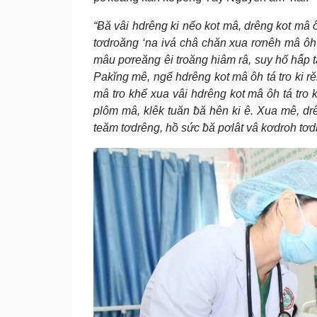
“Ƀă vâi hdrêng ki nếo kot mâ, drêng kot mâ 
tơdroăng ‘na ivá châ chăn xua rơnêh mâ ôh tá
mâu pơreăng êi troăng hiâm râ, suy hố hâ̆p t
Pakĭng mê, ngế hdrêng kot mâ ôh tá tro ki rĕ
mâ tro khế xua vâi hdrêng kot mâ ôh tá tro 
plôm mâ, klêk tuăn ƀă hên ki ê. Xua mê, dr
teăm tơdrêng, hồ sức ƀă pơlât vâ kơdroh tơd