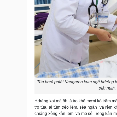
Túa hbrâ pơlât Kangaroo kum ngế hdrêng ki
plâi nuih,
Hdrêng kot mâ ôh tá tro khế mơni kô trâm mâu
tro túa, ai tŭm trếo lĕm, séa ngăn ivá rêm 
chiâng xông kân lĕm ivá mo sêi, rĕng kân mô