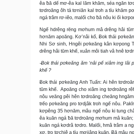
êa ƀă dế mơ-êa kal lăm khăm, séa ngăn tơd
tơdroăng ôh tá tơniăn kal troh a tíu khăm p
ngá trâm rơ-iêo, malối cho ƀă nôu ki ối kơp
Ngế hdrêng rĕng mơhum mâ drêng hâi tŭm k
hơnăm apoăng. Kơ’nâi kố, Ƀok thái pơkeă
Nhi Sơ sinh, Hngêi pơkeăng kân kơpong T
drêng hâi tŭm khế, xuân môi tiah vâ hnê tơ
-Ƀok thái pơkeăng ăm ‘nâi pế xiâm ing lâi
khế ?
Ƀok thái pơkeăng Anh Tuấn: Ai hên tơdroă
tŭm khế. Apoăng cho xiâm ing tơdroăng rêh
nôu veăng pêi hên tơdroăng cheăng hngăm rê
trếo pơkeăng pro tơdjâk troh ngế nôu. P
kơpêng 35 hơnăm, mâu ngế nôu ki tung châ a
êa kuăn ngá ƀă tơdroăng mơhum mâ kuăn; mâ
kuăn ngá kơdrâ tơdro. Malối, hmâ trâm a ngế
xơ, tro tơchiê a tíu mơjiâng kuăn. Ƀă mâu