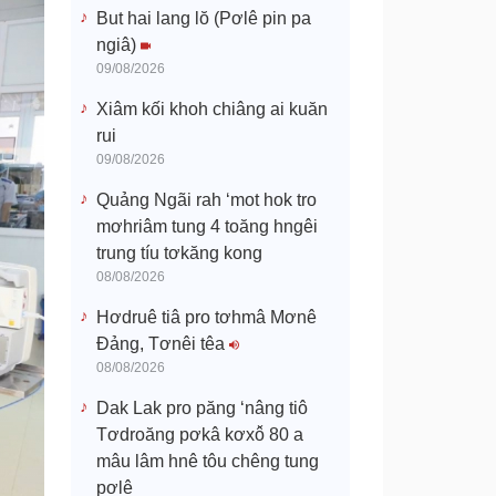
But hai lang lŏ (Pơlê pin pa
ngiâ)
09/08/2026
Xiâm kối khoh chiâng ai kuăn
rui
09/08/2026
Quảng Ngãi rah ‘mot hok tro
mơhriâm tung 4 toăng hngêi
trung tíu tơkăng kong
08/08/2026
Hơdruê tiâ pro tơhmâ Mơnê
Đảng, Tơnêi têa
08/08/2026
Dak Lak pro păng ‘nâng tiô
Tơdroăng pơkâ kơxô̆ 80 a
mâu lâm hnê tôu chêng tung
pơlê