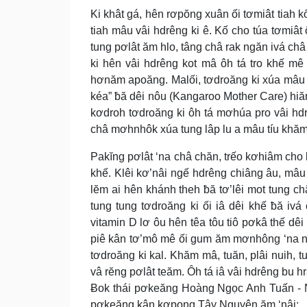
Ki khât gá, hên rơpŏng xuân ối tơmiât tiah kố
tiah mâu vâi hdrêng ki ê. Kố cho túa tơmiât 
tung pơlât ăm hlo, tâng châ rak ngăn ivá châ 
ki hên vâi hdrêng kot mâ ôh tá tro khế m
hơnăm apoăng. Malối, tơdroăng ki xúa mâu tú
kéa” ƀă dêi nôu (Kangaroo Mother Care) hiă
kơdroh tơdroăng ki ôh tá mơhúa pro vâi hdr
châ mơhnhôk xúa tung lâp lu a mâu tíu khăm
Pakĭng pơlât ‘na châ chăn, trếo kơhiâm cho k
khế. Klêi kơ’nâi ngế hdrêng chiâng âu, mâu
lĕm ai hên khánh theh ƀă tơ’lêi mot tung ch
tung tung tơdroăng ki ối iâ dêi khế ƀă ivá
vitamin D lơ ôu hên têa tôu tiô pơkâ thế dê
piê kân tơ’mô mê ối gum ăm mơnhông ‘na ng
tơdroăng ki kal. Khăm mâ, tuăn, plâi nuih, 
vâ rĕng pơlât teăm. Ôh tá iâ vâi hdrêng bu hr
Ƀok thái pơkeăng Hoàng Ngọc Anh Tuấn - 
pơkeăng kân kơpong Tây Nguyên ăm ‘nâi: