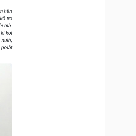
âm hên
kô tro
i hlâ.
ki kot
 nuih,
 pơlât