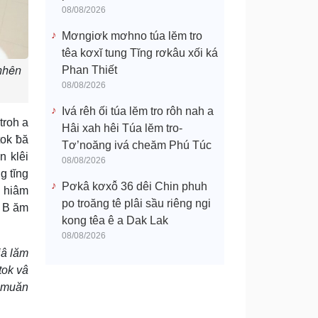
08/08/2026
Mơngiơk mơhno túa lĕm tro
têa kơxĭ tung Tĭng rơkâu xối ká
nhên
Phan Thiết
08/08/2026
Ivá rêh ối túa lĕm tro rôh nah a
troh a
Hâi xah hêi Túa lĕm tro-
tok ƀă
Tơ’noăng ivá cheăm Phú Túc
 klêi
08/08/2026
g tĭng
Pơkâ kơxô̆ 36 dêi Chin phuh
g hiâm
po troăng tê plâi sầu riêng ngi
â B ăm
kong têa ê a Dak Lak
08/08/2026
jâ lăm
tok vâ
ê muăn