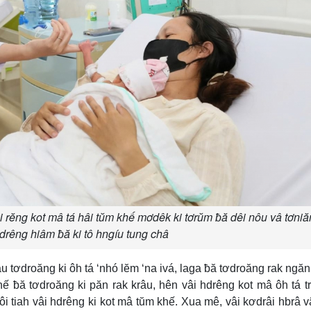
 rĕng kot mâ tá hâi tŭm khế mơdêk ki tơrŭm ƀă dêi nôu vâ tơni
 drêng hiâm ƀă ki tô hngíu tung châ
 tơdroăng ki ôh tá ‘nhó lĕm ‘na ivá, laga ƀă tơdroăng rak ngăn
khế ƀă tơdroăng ki păn rak krâu, hên vâi hdrêng kot mâ ôh tá t
i tiah vâi hdrêng ki kot mâ tŭm khế. Xua mê, vâi kơdrâi hbrâ 