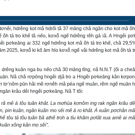
tơnêi, hdrêng kot mâ hdrối tâ 37 măng châ ngăn cho kot mâ ôh 
ôh tá tro khế tâ nếo, kơxô̆ ngế hdrêng rêh gá iâ. A Hngêi p
 pơkeăng ai 332 ngế hdrêng kot mâ ôh tá tro khế, châ 29,5
ăm 2025, kơxô̆ ki kố ăm hlo kơxô̆ ngế vâi hdrêng kot mâ ôh tá t
drêng kuăn nga bu nếo châ 30 măng tĭng, nâ N.N.T (ối a che
kuăn. Nâ châ rơpŏng hngêi djâ tro a Hngêi pơkeăng kân kơpo
găn tơ’nôm pŭn hâi mê rơnêh mâ péa ngế muăn, rêm ngế muăn
ngăn krâu dêi hngêi pơkeăng. Nâ T tối:
 râ mê á tôu tuăn khât. La mơhúa kơnôm ing rak ngăn krâu d
ăn, pin kuăn, ngăn kuăn mo sêi mê á ro khât. Á xuân pơchân m
hế tôu tá tôu tuăn ƀă athế troh a tíu khăm pơlât xua amê ai m
 kuăn xông kân mo sêi”.