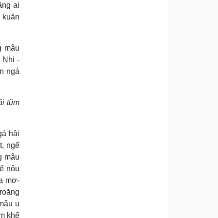
âng ai
m kuăn
ng mâu
Nhi -
ăn ngá
âi tŭm
gá hâi
t, ngế
ng mâu
gế nôu
la mơ-
droăng
 mâu u
ŭm khế