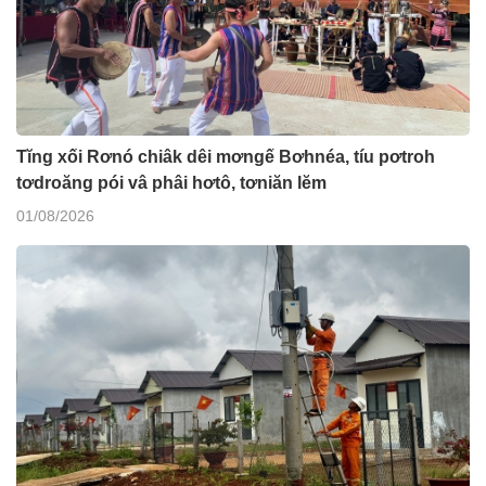
Tĭng xối Rơnó chiâk dêi mơngế Bơhnéa, tíu pơtroh
tơdroăng pói vâ phâi hơtô, tơniăn lĕm
01/08/2026