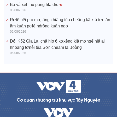
Ba vâ xeh nu pang hla dru
06/08/2026
Rơtế pêi pro mơjiâng chiâng túa cheăng kâ krá tơniăn
ăm kuăn pơlê hdrông kuăn ngo
06/08/2026
Đô̆i K52 Gia Lai châ hlo 6 kơxêng kiâ mơngế hlâ ai
hnoăng tơnêi têa Sơr, cheăm Ia Boòng
06/08/2026
Cơ quan thường trú khu vực Tây Nguyên