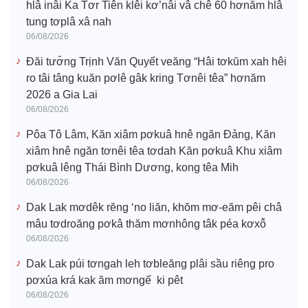
hlâ inâi Ka Tơr Tiên klêi kơ’nâi vâ chê 60 hơnăm hlâ
tung tơplâ xâ nah
06/08/2026
Đăi tươ̆ng Trịnh Văn Quyết veăng “Hâi tơkŭm xah hêi
ro tâi tâng kuăn pơlê gâk kring Tơnêi têa” hơnăm
2026 a Gia Lai
06/08/2026
Pôa Tô Lâm, Kăn xiâm pơkuâ hnê ngăn Đảng, Kăn
xiâm hnê ngăn tơnêi têa tơdah Kăn pơkuâ Khu xiâm
pơkuâ lêng Thái Bình Dương, kong têa Mih
06/08/2026
Dak Lak mơdêk rĕng ‘no liăn, khŏm mơ-eăm pêi châ
mâu tơdroăng pơkâ thăm mơnhông tâk péa kơxô̆
06/08/2026
Dak Lak púi tơngah leh tơbleăng plâi sầu riêng pro
pơxúa krá kak ăm mơngế ki pêt
06/08/2026