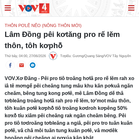
THÔN PƠLÊ NẾO (NÔNG THÔN MỚI)
Lâm Đồng pêi kơtăng pro rế lĕm
thôn, tôh kơphô̆
Thứ bảy, 04:00, 27/06/2026
Tơplôu: Gương/Quang Sáng/VOV Tây Nguyên
VOV.Xơ Đăng - Pêi pro tiô troăng hơlâ pro rế lĕm rah xo
iâ tê mơngế pêi cheăng tung mâu khu kăn pơkuâ ngăn
cheăm, bêng tung kong pơlê, mê Lâm Đồng dế thâ
tơbleăng troăng hơlâ rah pro rế lĕm, tơ’mot mâu thôn,
tôh kuăn pơlê kơphô̆ tiô troăng kơdroh kơpêng 50%
kơxô̆ tíu xiâm pêi cheăng rak ngăn cheăm bêng. Pêi
pro tiô tơdroăng tơbleăng a ngiâ, pêi pro tro tuăn kuăn
pơlê, vâ châ môi tuăn tung kuăn pơlê, vâ mơdêk
hnoăng pêi cheăng ai pơxúa kân khât.