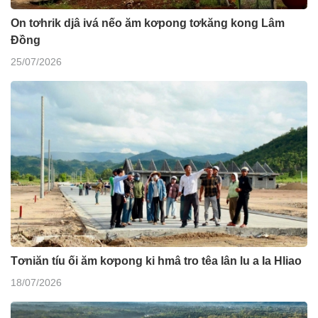
On tơhrik djâ ivá nếo ăm kơpong tơkăng kong Lâm
Đồng
25/07/2026
Tơniăn tíu ối ăm kơpong ki hmâ tro têa lân lu a Ia Hliao
18/07/2026