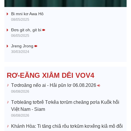
Ba ối dê̆ Dam Teang
a
Bi mni kơ Awa Hô
y
08/05/2025
V
Đơs git oh, git bi
06/05/2025
i
Jreng Jrong
30/03/2024
d
e
RƠ-EĂNG XIÂM DÊI VOV4
o
Tơdroăng nếo ai - Hâi pŭn lơ 06.08.2026
06/08/2026
Tơbleăng tơƀrê Tơkêa tơrŭm cheăng pơla Kuô̆k hô̆i
Việt Nam - Siam
06/08/2026
Khánh Hòa: Ti tăng chiâ rôu tơkŭm kơxêng kiâ mô đô̆i