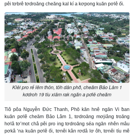
pêi tơbrê tơdroăng cheăng kal kí a kơpong kuăn pơlê ối.
Klêi pro rế lĕm thôn, tôh dân phô̆, cheăm Bảo Lâm 1
kơdroh 19 tíu xiâm rak ngăn a pơlê cheăm
Tiô pôa Nguyễn Đức Thanh, Phŏ kăn hnê ngăn Vi ƀan
kuăn pơlê cheăm Bảo Lâm 1, tơdroăng mơjiâng troăng
hơlâ tơ’mot châ pêi pro ing tơdroăng séa ngăn nhên mâu
pơkâ ‘na kuăn pơlê ối, tơnêi kân rơdâ lơ ôh, tơnêi tíu mê