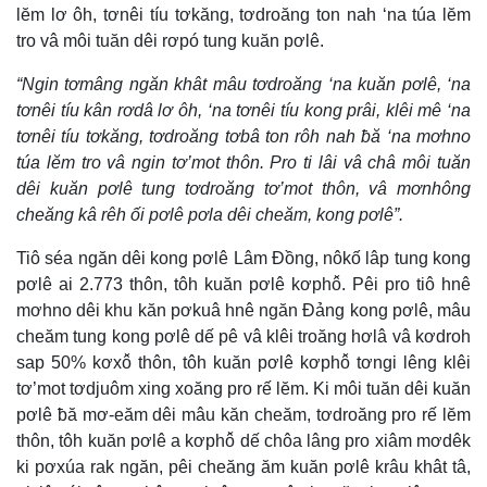
lĕm lơ ôh, tơnêi tíu tơkăng, tơdroăng ton nah ‘na túa lĕm
tro vâ môi tuăn dêi rơpó tung kuăn pơlê.
“Ngin tơmâng ngăn khât mâu tơdroăng ‘na kuăn pơlê, ‘na
tơnêi tíu kân rơdâ lơ ôh, ‘na tơnêi tíu kong prâi, klêi mê ‘na
tơnêi tíu tơkăng, tơdroăng tơbâ ton rôh nah ƀă ‘na mơhno
túa lĕm tro vâ ngin tơ’mot thôn. Pro ti lâi vâ châ môi tuăn
dêi kuăn pơlê tung tơdroăng tơ’mot thôn, vâ mơnhông
cheăng kâ rêh ối pơlê pơla dêi cheăm, kong pơlê”.
Tiô séa ngăn dêi kong pơlê Lâm Đồng, nôkố lâp tung kong
pơlê ai 2.773 thôn, tôh kuăn pơlê kơphô̆. Pêi pro tiô hnê
mơhno dêi khu kăn pơkuâ hnê ngăn Đảng kong pơlê, mâu
cheăm tung kong pơlê dế pê vâ klêi troăng hơlâ vâ kơdroh
sap 50% kơxô̆ thôn, tôh kuăn pơlê kơphô̆ tơngi lêng klêi
tơ’mot tơdjuôm xing xoăng pro rế lĕm. Ki môi tuăn dêi kuăn
pơlê ƀă mơ-eăm dêi mâu kăn cheăm, tơdroăng pro rế lĕm
thôn, tôh kuăn pơlê a kơphô̆ dế chôa lâng pro xiâm mơdêk
ki pơxúa rak ngăn, pêi cheăng ăm kuăn pơlê krâu khât tâ,