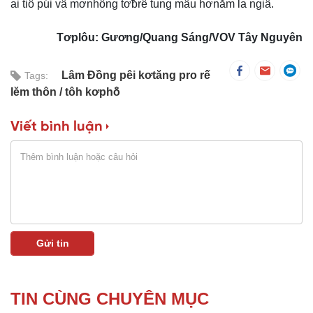
ai tiô púi vâ mơnhông tơƀrê tung mâu hơnăm la ngiâ.
Tơplôu: Gương/Quang Sáng/VOV Tây Nguyên
Lâm Đồng pêi kơtăng pro rế
Tags:
lĕm thôn
tôh kơphô̆
Viết bình luận
TIN CÙNG CHUYÊN MỤC