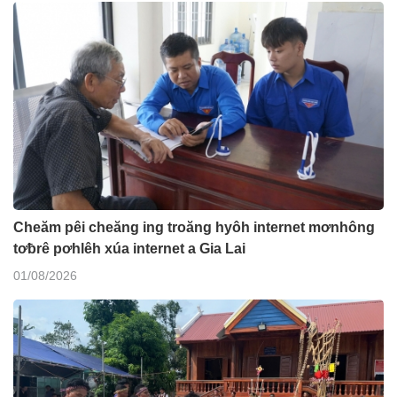
Cheăm pêi cheăng ing troăng hyôh internet mơnhông
tơƀrê pơhlêh xúa internet a Gia Lai
01/08/2026