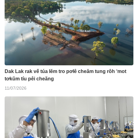
Dak Lak rak vế túa lĕm tro pơlê cheăm tung rôh ‘mot
tơkŭm tíu pêi cheăng
11/07/2026