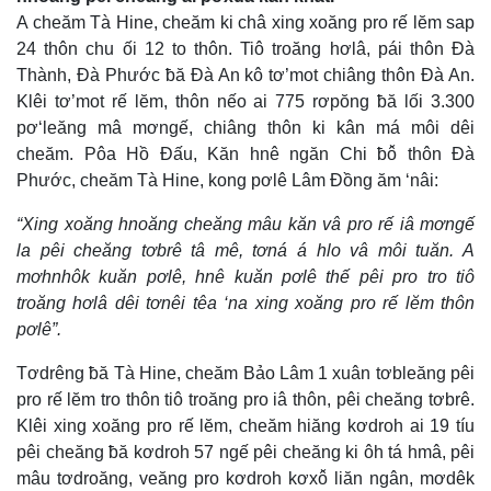
A cheăm Tà Hine, cheăm ki châ xing xoăng pro rế lĕm sap
24 thôn chu ối 12 to thôn. Tiô troăng hơlâ, pái thôn Đà
Thành, Đà Phước ƀă Đà An kô tơ’mot chiâng thôn Đà An.
Klêi tơ’mot rế lĕm, thôn nếo ai 775 rơpŏng ƀă lối 3.300
pơ‘leăng mâ mơngế, chiâng thôn ki kân má môi dêi
cheăm. Pôa Hồ Đấu, Kăn hnê ngăn Chi ƀô̆ thôn Đà
Phước, cheăm Tà Hine, kong pơlê Lâm Đồng ăm ‘nâi:
“Xing xoăng hnoăng cheăng mâu kăn vâ pro rế iâ mơngế
la pêi cheăng tơbrê tâ mê, tơná á hlo vâ môi tuăn. A
mơhnhôk kuăn pơlê, hnê kuăn pơlê thế pêi pro tro tiô
troăng hơlâ dêi tơnêi têa ‘na xing xoăng pro rế lĕm thôn
pơlê”.
Tơdrêng ƀă Tà Hine, cheăm Bảo Lâm 1 xuân tơbleăng pêi
pro rế lĕm tro thôn tiô troăng pro iâ thôn, pêi cheăng tơbrê.
Klêi xing xoăng pro rế lĕm, cheăm hiăng kơdroh ai 19 tíu
pêi cheăng ƀă kơdroh 57 ngế pêi cheăng ki ôh tá hmâ, pêi
mâu tơdroăng, veăng pro kơdroh kơxô̆ liăn ngân, mơdêk