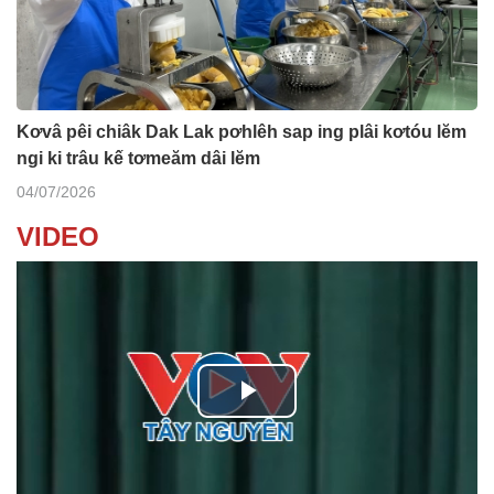
Kơvâ pêi chiâk Dak Lak pơhlêh sap ing plâi kơtóu lĕm
ngi ki trâu kế tơmeăm dâi lĕm
04/07/2026
VIDEO
P
l