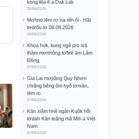
kong têa ê a Dak Lak
08/08/2026
Mơhno lĕm ro 'na rêh ối - Hâi
tơdrốu lơ 08.08.2026
08/08/2026
Khoa hok, kong ngê̆ pro ivá
thăm mơnhông tơƀrê ăm Lâm
Đồng
07/08/2026
Gia Lai mơjiâng Quy Nhơn
chiâng bêng ôm hyô tơniăn,
lĕm ro
07/08/2026
Kăn xiâm hnê ngăn Kuô̆k hô̆i
tơdah Kăn teăng mâ Mih a Việt
Nam
07/08/2026