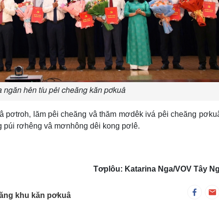
 ngăn hên tíu pêi cheăng kăn pơkuâ
â pơtroh, lăm pêi cheăng vâ thăm mơdêk ivá pêi cheăng pơku
 púi rơhêng vâ mơnhông dêi kong pơlê.
Tơplôu: Katarina Nga/VOV Tây N
eăng khu kăn pơkuâ