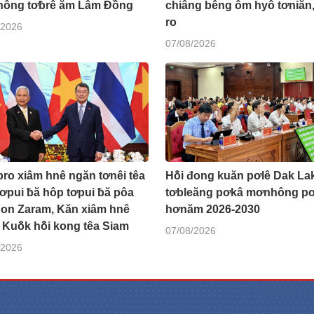
ông tơƀrê ăm Lâm Đồng
chiâng bêng ôm hyô tơniăn,
ro
/2026
07/08/2026
ro xiâm hnê ngăn tơnêi têa
Hô̆i đong kuăn pơlê Dak La
ơpui ƀă hôp tơpui ƀă pôa
tơbleăng pơkâ mơnhông pơ
on Zaram, Kăn xiâm hnê
hơnăm 2026-2030
Kuô̆k hô̆i kong têa Siam
07/08/2026
/2026