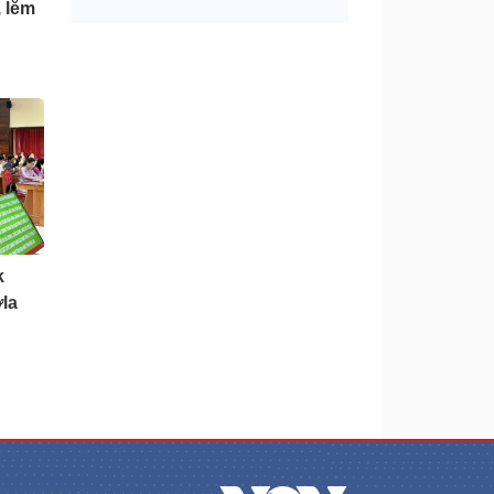
 lĕm
k
la