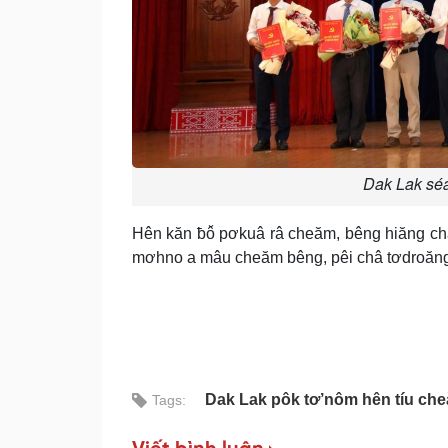
Dak Lak séa
Hên kăn ƀô̆ pơkuâ râ cheăm, bêng hiăng ch
mơhno a mâu cheăm bêng, pêi châ tơdroăng
Dak Lak pôk tơ’nôm hên tíu ch
Tags: