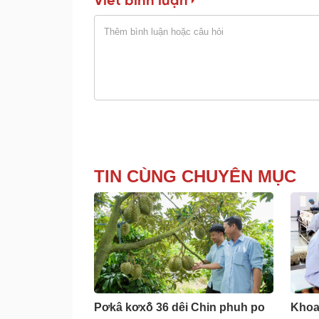
Viết bình luận
TIN CÙNG CHUYÊN MỤC
Pơkâ kơxô̆ 36 dêi Chin phuh po
Khoa 