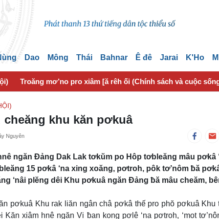
 Nùng
Dao
Mông
Thái
Bahnar
Ê đê
Jarai
K'Ho
M
ội)
Troăng mơ’no pro xiâm [ă rêh ối (Chính sách và cuộc sốn
ỘI)
u cheăng khu kăn pơkuâ
Tây Nguyên
 hnê ngăn Đảng Dak Lak tơkŭm po Hôp tơbleăng mâu pơkâ 
leăng 15 pơkâ ‘na xing xoăng, pơtroh, pôk tơ’nôm ƀă pơkâ
 tăng ‘nâi plĕng dêi Khu pơkuâ ngăn Đảng ƀă mâu cheăm, bê
Kăn pơkuâ Khu rak liăn ngân châ pơkâ thế pro phŏ pơkuâ Khu
i Kăn xiâm hnê ngăn Vi ƀan kong pơlê ‘na pơtroh, ‘mot tơ’n