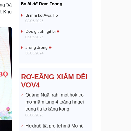
a
Ba ối dê̆ Dam Teang
ăng ƀă
â Khu
y
Bi mni kơ Awa Hô
08/05/2025
V
Đơs git oh, git bi
06/05/2025
i
Jreng Jrong
d
30/03/2024
e
RƠ-EĂNG XIÂM DÊI
o
VOV4
Quảng Ngãi rah ‘mot hok tro
mơhriâm tung 4 toăng hngêi
trung tíu tơkăng kong
08/08/2026
Hơdruê tiâ pro tơhmâ Mơnê