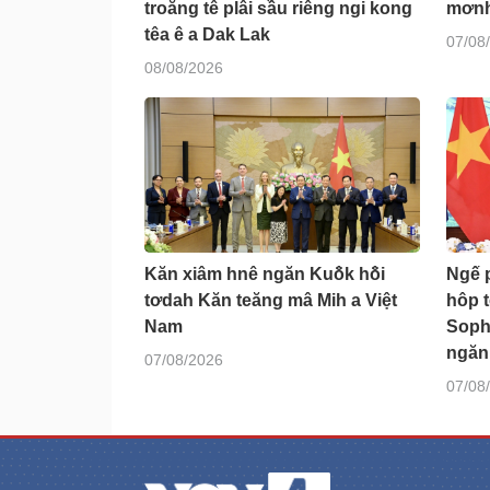
troăng tê plâi sầu riêng ngi kong
mơnh
têa ê a Dak Lak
07/08
08/08/2026
Kăn xiâm hnê ngăn Kuô̆k hô̆i
Ngế p
tơdah Kăn teăng mâ Mih a Việt
hôp t
Nam
Soph
ngăn 
07/08/2026
07/08