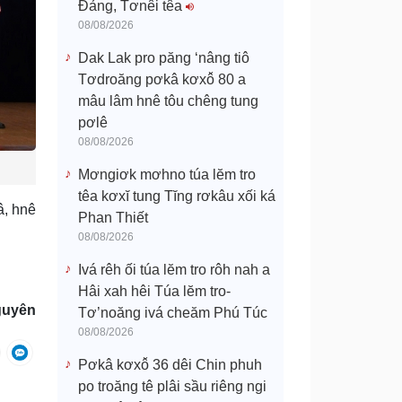
Đảng, Tơnêi têa
08/08/2026
Dak Lak pro păng ‘nâng tiô
Tơdroăng pơkâ kơxô̆ 80 a
mâu lâm hnê tôu chêng tung
pơlê
08/08/2026
Mơngiơk mơhno túa lĕm tro
têa kơxĭ tung Tĭng rơkâu xối ká
â, hnê
Phan Thiết
08/08/2026
Ivá rêh ối túa lĕm tro rôh nah a
Hâi xah hêi Túa lĕm tro-
guyên
Tơ’noăng ivá cheăm Phú Túc
08/08/2026
Pơkâ kơxô̆ 36 dêi Chin phuh
po troăng tê plâi sầu riêng ngi