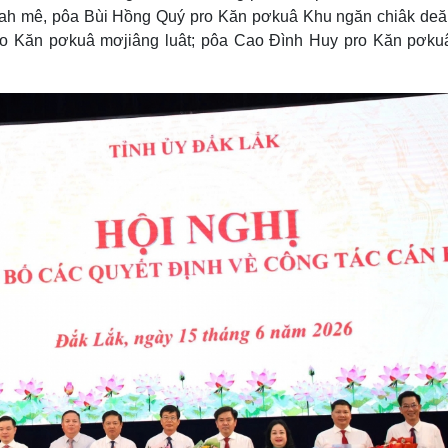
iah mê, pôa Bùi Hồng Quý pro Kăn pơkuâ Khu ngăn chiâk de
ro Kăn pơkuâ mơjiâng luât; pôa Cao Đình Huy pro Kăn pơku