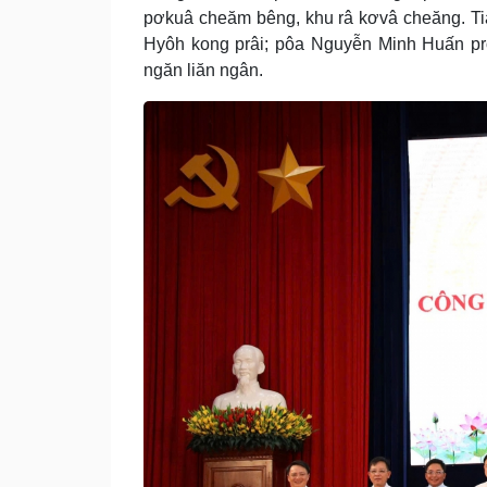
pơkuâ cheăm bêng, khu râ kơvâ cheăng. T
Hyôh kong prâi; pôa Nguyễn Minh Huấn p
ngăn liăn ngân.