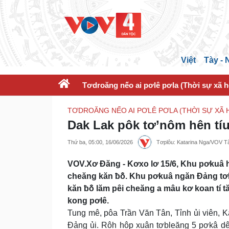
Việt
Tày -
Tơdroăng nếo ai pơlê pơla (Thời sự xã h
TƠDROĂNG NẾO AI PƠLÊ PƠLA (THỜI SỰ XÃ H
Dak Lak pôk tơ’nôm hên tí
Thứ ba, 05:00, 16/06/2026
Tơplôu: Katarina Nga/VOV 
VOV.Xơ Đăng - Kơxo lơ 15/6, Khu pơkuâ
cheăng kăn ƀô̆. Khu pơkuâ ngăn Đảng tơb
kăn ƀô̆ lăm pêi cheăng a mâu kơ koan tí
kong pơlê.
Tung mê, pôa Trần Văn Tân, Tỉnh ủi viên, 
Đảng ủi. Rôh hôp xuân tơbleăng 5 pơkâ dê