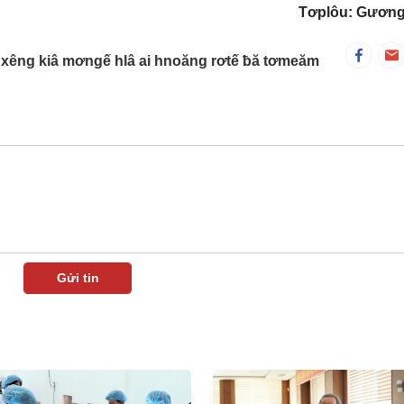
Tơplôu: Gươn
xêng kiâ mơngế hlâ ai hnoăng rơtế ƀă tơmeăm