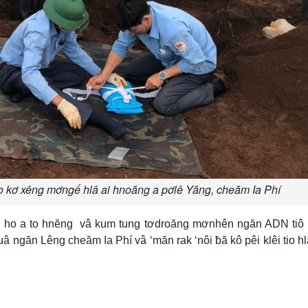
xo kơ xêng mơngế hlâ ai hnoăng a pơlê Yăng, cheăm Ia Phí
 ho a to hnĕng vâ kum tung tơdroăng mơnhên ngăn ADN tiô 
 ngăn Lêng cheăm Ia Phí vâ ‘măn rak ‘nôi ƀă kô pêi klêi tio h