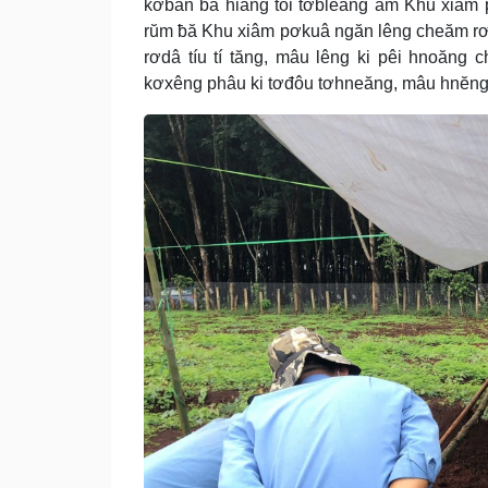
kơbăn ƀă hiăng tối tơbleăng ăm Khu xiâm 
rŭm ƀă Khu xiâm pơkuâ ngăn lêng cheăm rơ
rơdâ tíu tí tăng, mâu lêng ki pêi hnoăn
kơxêng phâu ki tơđôu tơhneăng, mâu hnĕng 