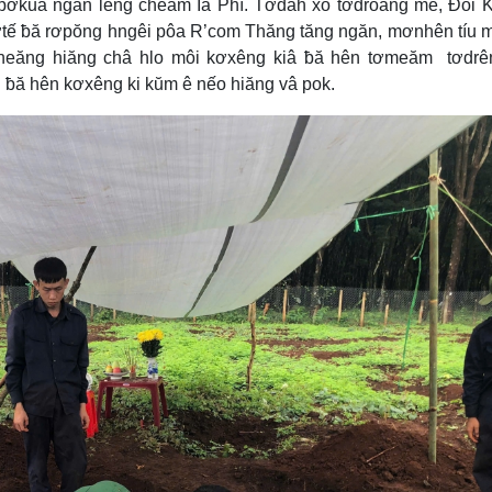
pơkuâ ngăn lêng cheăm Ia Phí. Tơdah xo tơdroăng mê, Đô̆i 
tế ƀă rơpŏng hngêi pôa R’com Thăng tăng ngăn, mơnhên tíu 
g cheăng hiăng châ hlo môi kơxêng kiâ ƀă hên tơmeăm tơdr
ƀă hên kơxêng ki kŭm ê nếo hiăng vâ pok.