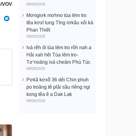
g/VOV
08/08/2026
Mơngiơk mơhno túa lĕm tro
têa kơxĭ tung Tĭng rơkâu xối ká
Phan Thiết
08/08/2026
Ivá rêh ối túa lĕm tro rôh nah a
Hâi xah hêi Túa lĕm tro-
Tơ’noăng ivá cheăm Phú Túc
08/08/2026
Pơkâ kơxô̆ 36 dêi Chin phuh
po troăng tê plâi sầu riêng ngi
kong têa ê a Dak Lak
08/08/2026