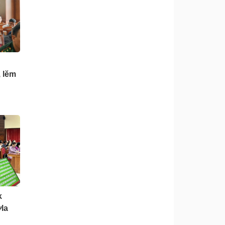
 lĕm
k
la