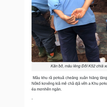
Kăn ƀô̆, mâu lêng Đô̆I K52 chiâ 
Mâu khu râ pơkuâ cheăng xuân hiăng tăng
Nôkố kơxêng kiâ mê châ djâ vêh a Khu pơkuâ
éa mơnhên ngăn.
-