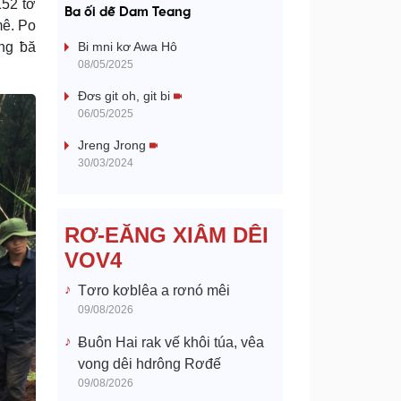
a
K52 tơ
Ba ối dê̆ Dam Teang
mê. Po
y
êng ƀă
Bi mni kơ Awa Hô
08/05/2025
V
Đơs git oh, git bi
06/05/2025
i
Jreng Jrong
d
30/03/2024
e
RƠ-EĂNG XIÂM DÊI
o
VOV4
Tơro kơblêa a rơnó mêi
09/08/2026
Ƀuôn Hai rak vế khôi túa, vêa
vong dêi hdrông Rơđế
09/08/2026