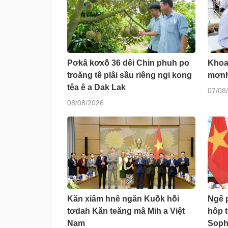
Pơkâ kơxô̆ 36 dêi Chin phuh po
Khoa 
troăng tê plâi sầu riêng ngi kong
mơnh
têa ê a Dak Lak
07/08
08/08/2026
Kăn xiâm hnê ngăn Kuô̆k hô̆i
Ngế p
tơdah Kăn teăng mâ Mih a Việt
hôp t
Nam
Soph