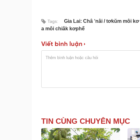
Gia Lai: Châ ‘nâi
tơkŭm môi kơ 
Tags:
a môi chiâk kơphế
Viết bình luận
TIN CÙNG CHUYÊN MỤC