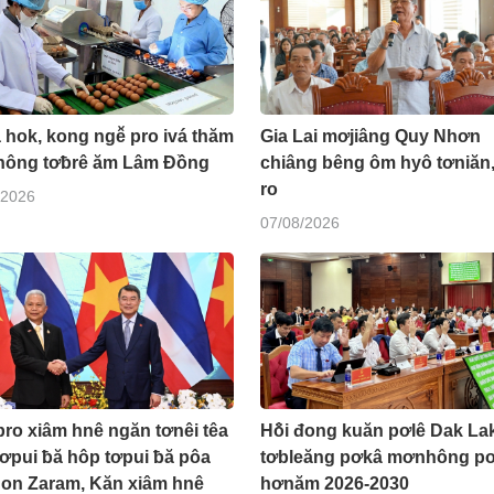
hok, kong ngê̆ pro ivá thăm
Gia Lai mơjiâng Quy Nhơn
ông tơƀrê ăm Lâm Đồng
chiâng bêng ôm hyô tơniăn,
ro
/2026
07/08/2026
ro xiâm hnê ngăn tơnêi têa
Hô̆i đong kuăn pơlê Dak La
ơpui ƀă hôp tơpui ƀă pôa
tơbleăng pơkâ mơnhông pơ
on Zaram, Kăn xiâm hnê
hơnăm 2026-2030