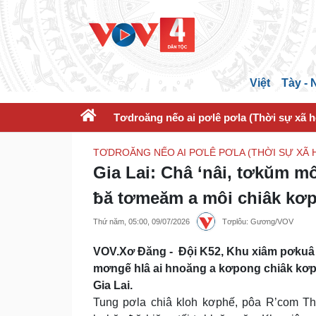
Việt
Tày -
Tơdroăng nếo ai pơlê pơla (Thời sự xã h
TƠDROĂNG NẾO AI PƠLÊ PƠLA (THỜI SỰ XÃ H
Gia Lai: Châ ‘nâi, tơkŭm m
ƀă tơmeăm a môi chiâk kơ
Thứ năm, 05:00, 09/07/2026
Tơplôu: Gương/VOV
VOV.Xơ Đăng - Đội K52, Khu xiâm pơkuâ 
mơngế hlâ ai hnoăng a kơpong chiâk kơph
Gia Lai.
Tung pơla chiâ kloh kơphế, pôa R’com Th