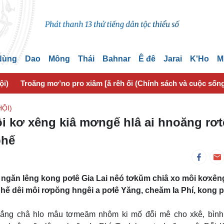
 Nùng
Dao
Mông
Thái
Bahnar
Ê đê
Jarai
K'Ho
M
ội)
Troăng mơ’no pro xiâm [ă rêh ối (Chính sách và cuộc sốn
ỘI)
ôi kơ xêng kiâ mơngế hlâ ai hnoăng rơt
phế
ngăn lêng kong pơlê Gia Lai nêó tơkŭm chiâ xo môi kơxêng
ế dêi môi rơpŏng hngêi a pơlê Yăng, cheăm Ia Phí, kong p
ắng châ hlo mâu tơmeăm nhôm ki mố đô̆i mê cho xkê, bình 