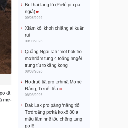
But hai lang lŏ (Pơlê pin pa
ngiâ)
09/08/2026
Xiâm kối khoh chiâng ai kuăn
rui
09/08/2026
Quảng Ngãi rah ‘mot hok tro
mơhriâm tung 4 toăng hngêi
trung tíu tơkăng kong
08/08/2026
Hơdruê tiâ pro tơhmâ Mơnê
Đảng, Tơnêi têa
pơkâ.
08/08/2026
lá mơ-
Dak Lak pro păng ‘nâng tiô
Tơdroăng pơkâ kơxô̆ 80 a
mâu lâm hnê tôu chêng tung
pơlê