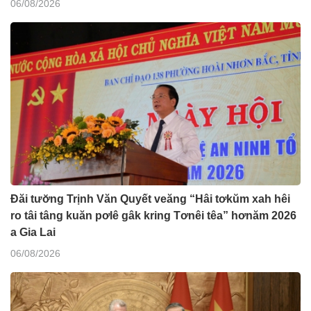
06/08/2026
Đăi tươ̆ng Trịnh Văn Quyết veăng “Hâi tơkŭm xah hêi
ro tâi tâng kuăn pơlê gâk kring Tơnêi têa” hơnăm 2026
a Gia Lai
06/08/2026