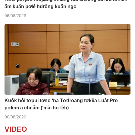
ăm kuăn pơlê hdrông kuăn ngo
06/08/2026
Kuô̆k hô̆i tơpui tơno ‘na Tơdroăng tơkêa Luât Pro
pơlĕm a cheăm (‘mâi hơ’lêh)
06/08/2026
VIDEO