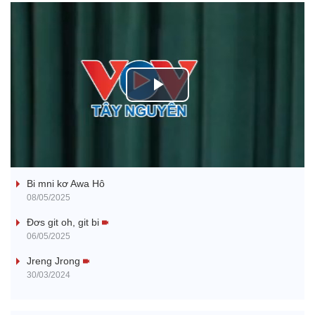
P
l
Ba ối dê̆ Dam Teang
a
Bi mni kơ Awa Hô
y
08/05/2025
V
Đơs git oh, git bi
06/05/2025
i
Jreng Jrong
30/03/2024
d