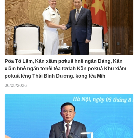
Pôa Tô Lâm, Kăn xiâm pơkuâ hnê ngăn Đảng, Kăn
xiâm hnê ngăn tơnêi têa tơdah Kăn pơkuâ Khu xiâm
pơkuâ lêng Thái Bình Dương, kong têa Mih
06/08/2026