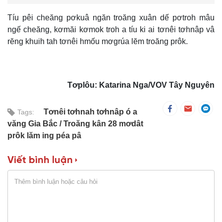
Tíu pêi cheăng pơkuâ ngăn troăng xuân dế pơtroh mâu
ngế cheăng, kơmăi kơmok troh a tíu ki ai tơnêi tơhnâp vâ
rĕng khuih tah tơnêi hmốu mơgrúa lĕm troăng prôk.
Tơplôu: Katarina Nga/VOV Tây Nguyên
Tơnêi tơhnah tơhnâp ó a
Tags:
văng Gia Bắc
Troăng kân 28 mơdât
prôk lăm ing péa pâ
Viết bình luận