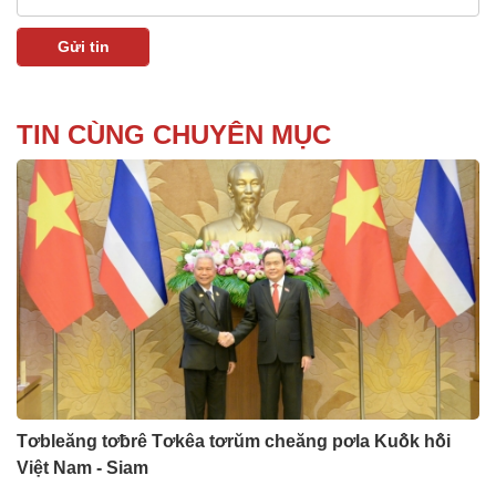
TIN CÙNG CHUYÊN MỤC
Tơbleăng tơƀrê Tơkêa tơrŭm cheăng pơla Kuô̆k hô̆i
Việt Nam - Siam