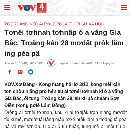
TƠDROĂNG NẾO AI PƠLÊ PƠLA (THỜI SỰ XÃ HỘI)
Tơnêi tơhnah tơhnâp ó a văng Gia
Bắc, Troăng kân 28 mơdât prôk lăm
ing péa pâ
Thứ năm, 13:40, 04/12/2025
Tơplôu: Katarina Nga/VOV Tây Nguyên
VOV.Xơ Đăng - Kong măng hâi lơ 3/12, kong mêi kân
ton chôu hiăng pro hên tíu ai tơnêi tơhnah ki ó a văng
Gia Bắc, ối tung Troăng kân 28, tíu ki luâ cheăm Sơn
Điền (kong pơlê Lâm Đồng).
Drêng ai tơnêi tơhnah, khu ki ai tơdjâk troh hiăng mơdât
tíu ki mê, mơdât tâi tâng mâu rơxế prôk lăm a troăng tá péa
pâ vâ rak tơniăn. Hlo ai 5 tíu hliâk, tung mê ai môi tíu ai