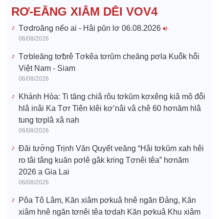
e
RƠ-EĂNG XIÂM DÊI VOV4
o
Tơdroăng nếo ai - Hâi pŭn lơ 06.08.2026
06/08/2026
Tơbleăng tơƀrê Tơkêa tơrŭm cheăng pơla Kuô̆k hô̆i
Việt Nam - Siam
06/08/2026
Khánh Hòa: Ti tăng chiâ rôu tơkŭm kơxêng kiâ mô đô̆i
hlâ inâi Ka Tơr Tiên klêi kơ’nâi vâ chê 60 hơnăm hlâ
tung tơplâ xâ nah
06/08/2026
Đăi tươ̆ng Trịnh Văn Quyết veăng “Hâi tơkŭm xah hêi
ro tâi tâng kuăn pơlê gâk kring Tơnêi têa” hơnăm
2026 a Gia Lai
06/08/2026
Pôa Tô Lâm, Kăn xiâm pơkuâ hnê ngăn Đảng, Kăn
xiâm hnê ngăn tơnêi têa tơdah Kăn pơkuâ Khu xiâm