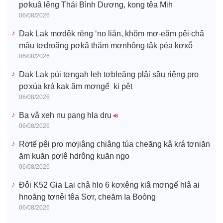
pơkuâ lêng Thái Bình Dương, kong têa Mih
06/08/2026
Dak Lak mơdêk rĕng ‘no liăn, khŏm mơ-eăm pêi châ
mâu tơdroăng pơkâ thăm mơnhông tâk péa kơxô̆
06/08/2026
Dak Lak púi tơngah leh tơbleăng plâi sầu riêng pro
pơxúa krá kak ăm mơngế ki pêt
06/08/2026
Ba vâ xeh nu pang hla dru
06/08/2026
Rơtế pêi pro mơjiâng chiâng túa cheăng kâ krá tơniăn
ăm kuăn pơlê hdrông kuăn ngo
06/08/2026
Đô̆i K52 Gia Lai châ hlo 6 kơxêng kiâ mơngế hlâ ai
hnoăng tơnêi têa Sơr, cheăm Ia Boòng
06/08/2026