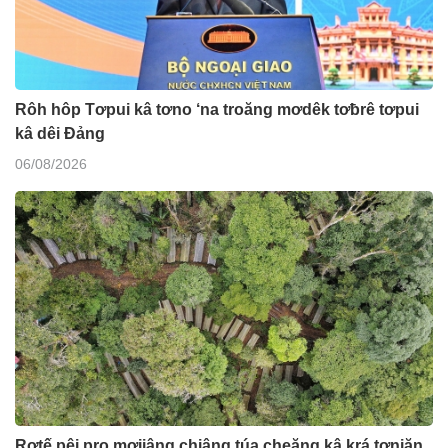
Rôh hôp Tơpui kâ tơno ‘na troăng mơdêk tơƀrê tơpui
kâ dêi Đảng
06/08/2026
Rơtế pêi pro mơjiâng chiâng túa cheăng kâ krá tơniăn