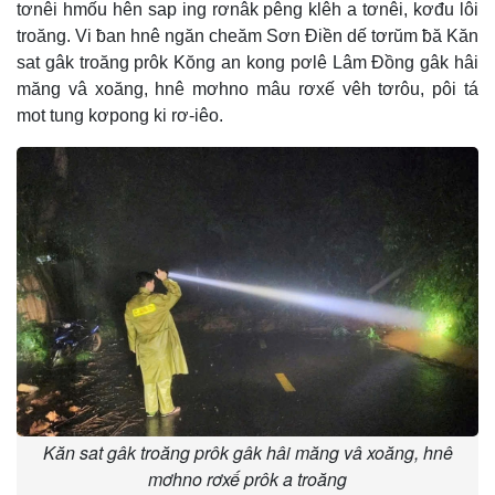
tơnêi hmốu hên sap ing rơnâk pêng klêh a tơnêi, kơđu lôi
troăng. Vi ƀan hnê ngăn cheăm Sơn Điền dế tơrŭm ƀă Kăn
sat gâk troăng prôk Kŏng an kong pơlê Lâm Đồng gâk hâi
măng vâ xoăng, hnê mơhno mâu rơxế vêh tơrôu, pôi tá
mot tung kơpong ki rơ-iêo.
Kăn sat gâk troăng prôk gâk hâi măng vâ xoăng, hnê
mơhno rơxế prôk a troăng