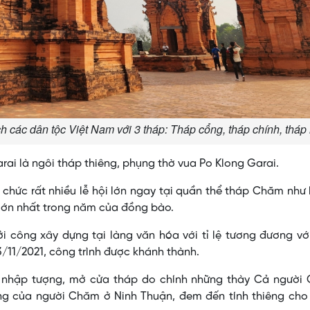
h các dân tộc Việt Nam với 3 tháp: Tháp cổng, tháp chính, tháp
ai là ngôi tháp thiêng, phụng thờ vua Po Klong Garai.
chức rất nhiều lễ hội lớn ngay tại quần thể tháp Chăm như
ội lớn nhất trong năm của đồng bào.
 công xây dựng tại làng văn hóa với tỉ lệ tương đương vớ
/11/2021, công trình được khánh thành.
n nhập tượng, mở cửa tháp do chính những thày Cả người
ống của người Chăm ở Ninh Thuận, đem đến tính thiêng cho