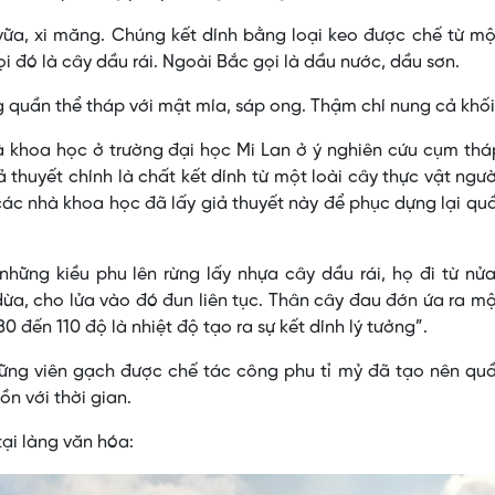
ữa, xi măng. Chúng kết dính bằng loại keo được chế từ mộ
i đó là cây dầu rái. Ngoài Bắc gọi là dầu nước, dầu sơn.
 quần thể tháp với mật mía, sáp ong. Thậm chí nung cả khối
à khoa học ở trường đại học Mi Lan ở ý nghiên cứu cụm th
thuyết chính là chất kết dính từ một loài cây thực vật ngư
các nhà khoa học đã lấy giả thuyết này để phục dựng lại qu
những kiều phu lên rừng lấy nhựa cây dầu rái, họ đi từ n
ừa, cho lửa vào đó đun liên tục. Thân cây đau đớn ứa ra mộ
0 đến 110 độ là nhiệt độ tạo ra sự kết dính lý tưởng”.
những viên gạch được chế tác công phu tỉ mỷ đã tạo nên qu
n với thời gian.
i làng văn hóa: