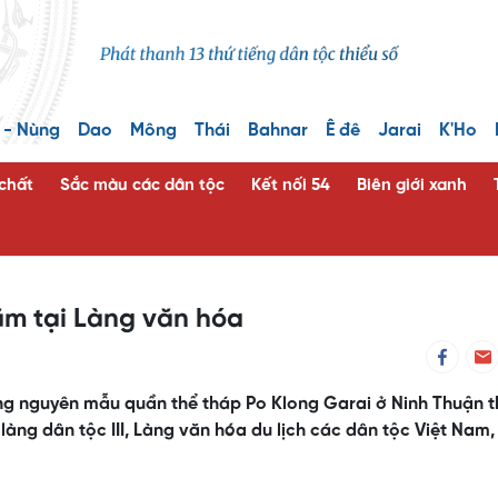
 - Nùng
Dao
Mông
Thái
Bahnar
Ê đê
Jarai
K'Ho
 chất
Sắc màu các dân tộc
Kết nối 54
Biên giới xanh
ăm tại Làng văn hóa
 nguyên mẫu quần thể tháp Po Klong Garai ở Ninh Thuận th
 làng dân tộc III, Làng văn hóa du lịch các dân tộc Việt Nam,