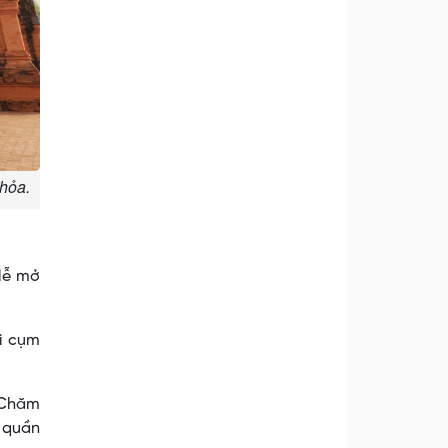
 hỏa.
 lễ mở
i cụm
 Chăm
 quần