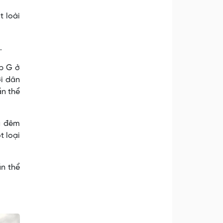
t loài
.
áp G ở
ời dân
ần thể
ửa đêm
t loại
ần thể