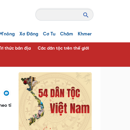
M'nông
Xơ Đăng
Cơ Tu
Chăm
Khmer
Tri thức bản địa
Các dân tộc trên thế giới
eo tỉ