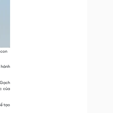
 con
n hành
 Gạch
c của
để tạo