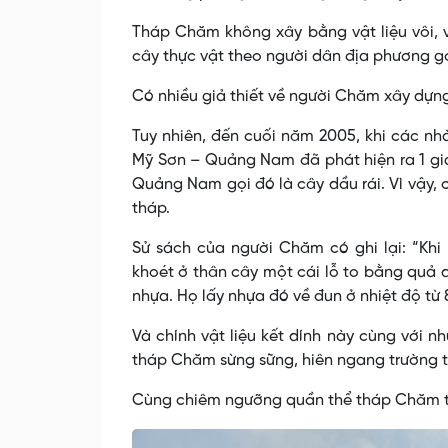
Tháp Chăm không xây bằng vật liệu vôi, v
cây thực vật theo người dân địa phương gọ
Có nhiều giả thiết về người Chăm xây dựng
Tuy nhiên, đến cuối năm 2005, khi các nh
Mỹ Sơn – Quảng Nam đã phát hiện ra 1 giả 
Quảng Nam gọi đó là cây dầu rái. Vì vậy, 
tháp.
Sử sách của người Chăm có ghi lại: “Khi 
khoét ở thân cây một cái lỗ to bằng quả d
nhựa. Họ lấy nhựa đó về đun ở nhiệt độ từ 8
Và chính vật liệu kết dính này cùng với 
tháp Chăm sừng sững, hiên ngang trường tồ
Cùng chiêm ngưỡng quần thể tháp Chăm tạ