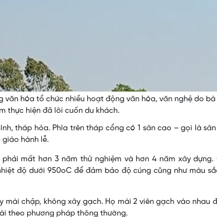
Video
g văn hóa tổ chức nhiều hoạt động văn hóa, văn nghệ do bà
 thực hiện đã lôi cuốn du khách.
nh, tháp hỏa. Phía trên tháp cổng có 1 sân cao – gọi là sâ
 giáo hành lễ.
, phải mất hơn 3 năm thử nghiệm và hơn 4 năm xây dựng.
nhiệt độ dưới 950oC để đảm bảo độ cúng cũng như màu sắ
y mài chập, không xây gạch. Họ mài 2 viên gạch vào nhau 
i theo phương pháp thông thường.