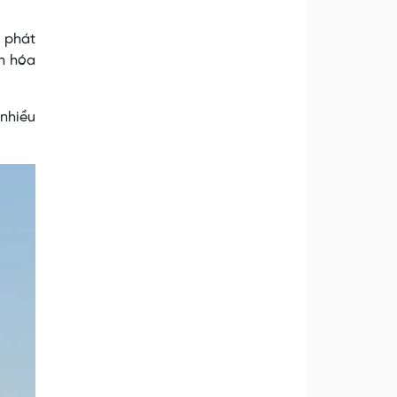
, phát
n hóa
 nhiều