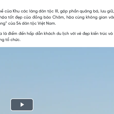
hể của Khu các làng dân tộc III, góp phần quảng bá, lưu giữ
ăn hóa tốt đẹp của đồng bào Chăm, hòa cùng không gian vă
ung” của 54 dân tộc Việt Nam.
 là điểm đến hấp dẫn khách du lịch với vẻ đẹp kiến trúc và
ng tổ chức.
Play