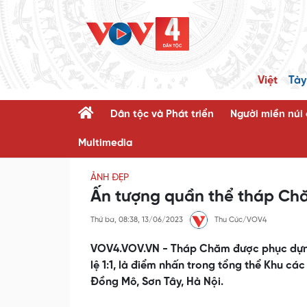
Việt
Tày
Dân tộc và Phát triển
Người miền núi
Multimedia
ẢNH ĐẸP
Ấn tượng quần thể tháp Ch
Thứ ba, 08:38, 13/06/2023
Thu Cúc/VOV4
VOV4.VOV.VN - Tháp Chăm được phục dựng
lệ 1:1, là điểm nhấn trong tổng thể Khu các
Đồng Mô, Sơn Tây, Hà Nội.