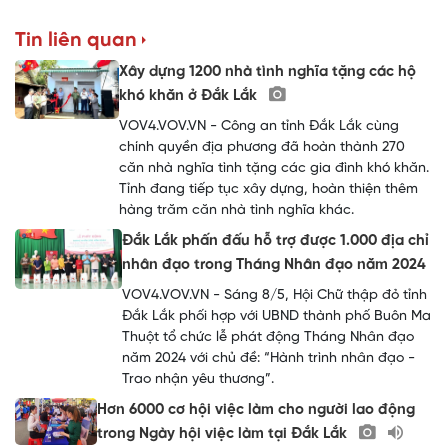
Tin liên quan
Xây dựng 1200 nhà tình nghĩa tặng các hộ
khó khăn ở Đắk Lắk
VOV4.VOV.VN - Công an tỉnh Đắk Lắk cùng
chính quyền địa phương đã hoàn thành 270
căn nhà nghĩa tình tặng các gia đình khó khăn.
Tỉnh đang tiếp tục xây dựng, hoàn thiện thêm
hàng trăm căn nhà tình nghĩa khác.
Đắk Lắk phấn đấu hỗ trợ được 1.000 địa chỉ
nhân đạo trong Tháng Nhân đạo năm 2024
VOV4.VOV.VN - Sáng 8/5, Hội Chữ thập đỏ tỉnh
Đắk Lắk phối hợp với UBND thành phố Buôn Ma
Thuột tổ chức lễ phát động Tháng Nhân đạo
năm 2024 với chủ đề: “Hành trình nhân đạo -
Trao nhận yêu thương”.
Hơn 6000 cơ hội việc làm cho người lao động
trong Ngày hội việc làm tại Đắk Lắk