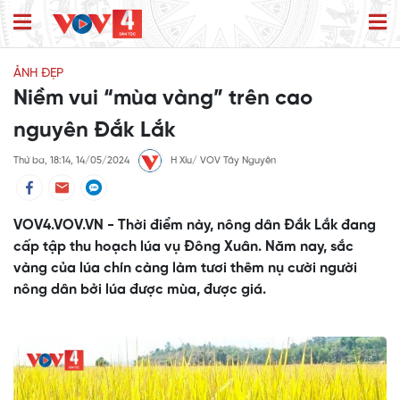
ẢNH ĐẸP
Niềm vui “mùa vàng” trên cao
nguyên Đắk Lắk
Thứ ba, 18:14, 14/05/2024
H Xíu/ VOV Tây Nguyên
VOV4.VOV.VN - Thời điểm này, nông dân Đắk Lắk đang
cấp tập thu hoạch lúa vụ Đông Xuân. Năm nay, sắc
vàng của lúa chín càng làm tươi thêm nụ cười người
nông dân bởi lúa được mùa, được giá.