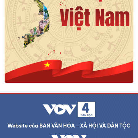
Website của BAN VĂN HÓA - XÃ HỘI VÀ DÂN TỘC