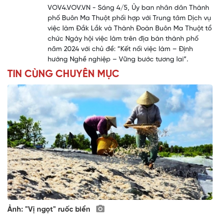
VOV4.VOV.VN - Sáng 4/5, Ủy ban nhân dân Thành
phố Buôn Ma Thuột phối hợp với Trung tâm Dịch vụ
việc làm Đắk Lắk và Thành Đoàn Buôn Ma Thuột tổ
chức Ngày hội việc làm trên địa bàn thành phố
năm 2024 với chủ đề: “Kết nối việc làm – Định
hướng Nghề nghiệp – Vững bước tương lai”.
TIN CÙNG CHUYÊN MỤC
Ảnh: "Vị ngọt" ruốc biển