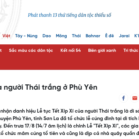
Việt
Tày - Nùng
Dao
Mông
Thái
Bahnar
Ê đê
Jarai
K'
t
Sắc màu các dân tộc
Kết nối 54
Biên giới xanh
Tri thứ
a người Thái trắng ở Phù Yên
hận danh hiệu Lễ tục Tết Xíp Xí của người Thái trắng là di s
yện Phù Yên, tỉnh Sơn La đã tổ chức lễ cúng đình tại di tích 
ến trưa 17/8 (14/7 âm lịch) là chính Lễ "Tết Xíp Xí", các gia
tổ chức mâm cúng tổ tiên và cũng là dịp cả nhà quây quần 