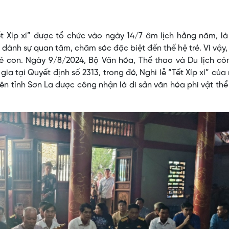
t Xíp xí” được tổ chức vào ngày 14/7 âm lịch hằng năm, l
n dành sự quan tâm, chăm sóc đặc biệt đến thế hệ trẻ. Vì vậy
 trẻ con. Ngày 9/8/2024, Bộ Văn hóa, Thể thao và Du lịch c
ia tại Quyết định số 2313, trong đó, Nghi lễ “Tết Xíp xí” của
ên tỉnh Sơn La được công nhận là di sản văn hóa phi vật th