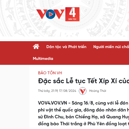
Dân tộc và Phát triển
Người miền núi chấ
Multimedia
BẢO TỒN VH
Đặc sắc Lễ tục Tết Xíp Xí củ
Thứ bảy, 21:19, 17/08/2024
Hoàng Thái
VOV4.VOV.VN - Sáng 16/8, cùng với lễ đón n
phi vật thể quốc gia, đông đảo nhân dân hu
sử Đình Chu, bản Chiềng Hạ, xã Quang Huy. Đ
đồng bào Thái trắng ở Phù Yên đồng loạt 