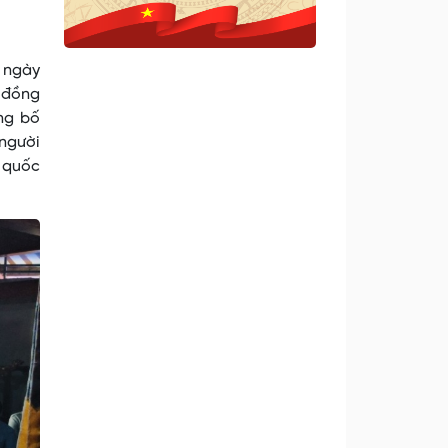
à ngày
, đồng
ông bố
 người
ể quốc