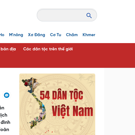
Ho
M'nông
Xơ Đăng
Cơ Tu
Chăm
Khmer
c bản địa
Các dân tộc trên thế giới
ản
lịch
 đình
đoàn