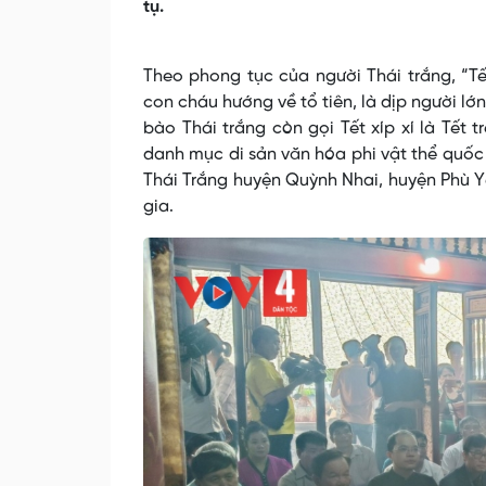
tụ.
Theo phong tục của người Thái trắng, “Tế
con cháu hướng về tổ tiên, là dịp người lớ
bào Thái trắng còn gọi Tết xíp xí là Tết
danh mục di sản văn hóa phi vật thể quốc g
Thái Trắng huyện Quỳnh Nhai, huyện Phù Y
gia.