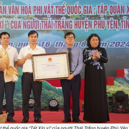
 thể quốc gia “Tết Xíp xí” của người Thái Trắng huyện Phù Yên,