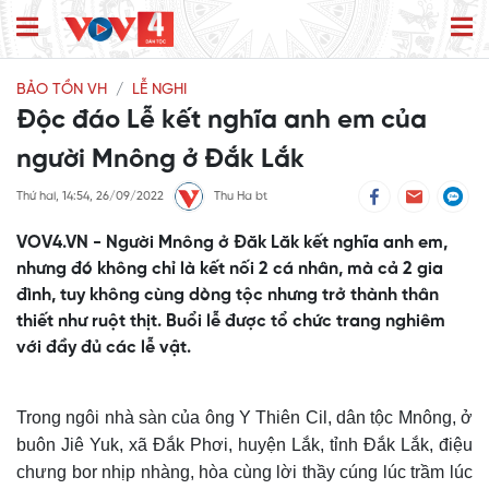
BẢO TỒN VH
LỄ NGHI
Độc đáo Lễ kết nghĩa anh em của
người Mnông ở Đắk Lắk
Thứ hai, 14:54, 26/09/2022
Thu Ha bt
VOV4.VN - Người Mnông ở Đăk Lăk kết nghĩa anh em,
nhưng đó không chỉ là kết nối 2 cá nhân, mà cả 2 gia
đình, tuy không cùng dòng tộc nhưng trở thành thân
thiết như ruột thịt. Buổi lễ được tổ chức trang nghiêm
với đầy đủ các lễ vật.
Trong ngôi nhà sàn của ông Y Thiên Cil, dân tộc Mnông, ở
buôn Jiê Yuk, xã Đắk Phơi, huyện Lắk, tỉnh Đắk Lắk, điệu
chưng bor nhịp nhàng, hòa cùng lời thầy cúng lúc trầm lúc