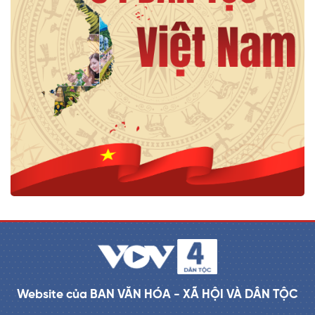
Website của BAN VĂN HÓA - XÃ HỘI VÀ DÂN TỘC