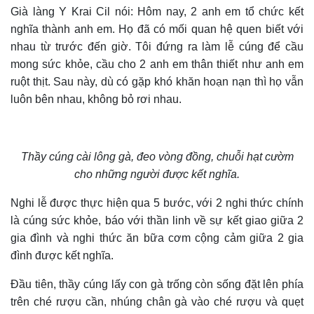
Già làng Y Krai Cil nói: Hôm nay, 2 anh em tổ chức kết
nghĩa thành anh em. Họ đã có mối quan hệ quen biết với
nhau từ trước đến giờ. Tôi đứng ra làm lễ cúng để cầu
mong sức khỏe, cầu cho 2 anh em thân thiết như anh em
ruột thịt. Sau này, dù có gặp khó khăn hoạn nạn thì họ vẫn
luôn bên nhau, không bỏ rơi nhau.
Thầy cúng cài lông gà, đeo vòng đồng, chuỗi hạt cườm
cho những người được kết nghĩa.
Nghi lễ được thực hiện qua 5 bước, với 2 nghi thức chính
là cúng sức khỏe, báo với thần linh về sự kết giao giữa 2
gia đình và nghi thức ăn bữa cơm cộng cảm giữa 2 gia
đình được kết nghĩa.
Đầu tiên, thầy cúng lấy con gà trống còn sống đặt lên phía
trên ché rượu cần, nhúng chân gà vào ché rượu và quẹt