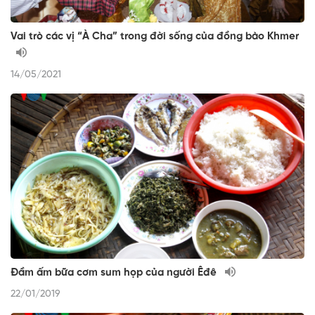
Vai trò các vị “À Cha” trong đời sống của đồng bào Khmer
14/05/2021
Đầm ấm bữa cơm sum họp của người Êđê
22/01/2019