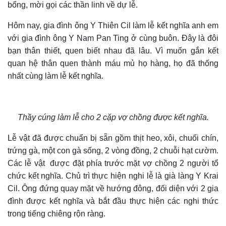
bổng, mời gọi các thần linh về dự lễ.
Hôm nay, gia đình ông Y Thiên Cil làm lễ kết nghĩa anh em
với gia đình ông Y Nam Pan Ting ở cùng buôn. Đây là đôi
bạn thân thiết, quen biết nhau đã lâu. Vì muốn gắn kết
quan hệ thân quen thành máu mủ họ hàng, họ đã thống
nhất cùng làm lễ kết nghĩa.
Thầy cúng làm lễ cho 2 cặp vợ chồng được kết nghĩa.
Lễ vật đã được chuẩn bị sẵn gồm thịt heo, xôi, chuối chín,
trứng gà, một con gà sống, 2 vòng đồng, 2 chuỗi hạt cườm.
Các lễ vật được đặt phía trước mặt vợ chồng 2 người tổ
chức kết nghĩa. Chủ trì thực hiện nghi lễ là già làng Y Krai
Cil. Ông đứng quay mặt về hướng đông, đối diện với 2 gia
đình được kết nghĩa và bắt đầu thực hiện các nghi thức
trong tiếng chiêng rộn ràng.