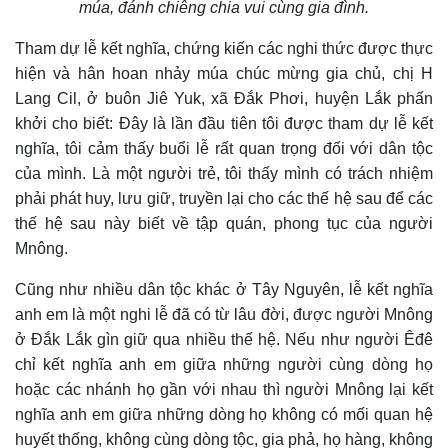
múa, đánh chiêng chia vui cùng gia đình.
Tham dự lễ kết nghĩa, chứng kiến các nghi thức được thực
hiện và hân hoan nhảy múa chúc mừng gia chủ, chị H
Lang Cil, ở buôn Jiê Yuk, xã Đắk Phơi, huyện Lắk phấn
khởi cho biết: Đây là lần đầu tiên tôi được tham dự lễ kết
nghĩa, tôi cảm thấy buổi lễ rất quan trọng đối với dân tộc
của mình. Là một người trẻ, tôi thấy mình có trách nhiệm
phải phát huy, lưu giữ, truyền lại cho các thế hệ sau để các
thế hệ sau này biết về tập quán, phong tục của người
Mnông.
Cũng như nhiều dân tộc khác ở Tây Nguyên, lễ kết nghĩa
anh em là một nghi lễ đã có từ lâu đời, được người Mnông
ở Đắk Lắk gìn giữ qua nhiều thế hệ. Nếu như người Êđê
chỉ kết nghĩa anh em giữa những người cùng dòng họ
hoặc các nhánh họ gần với nhau thì người Mnông lại kết
nghĩa anh em giữa những dòng họ không có mối quan hệ
huyết thống, không cùng dòng tộc, gia phả, họ hàng, không