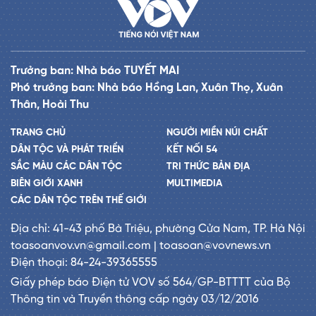
Trưởng ban: Nhà báo TUYẾT MAI
Phó trưởng ban: Nhà báo Hồng Lan, Xuân Thọ, Xuân
Thân, Hoài Thu
TRANG CHỦ
NGƯỜI MIỀN NÚI CHẤT
DÂN TỘC VÀ PHÁT TRIỂN
KẾT NỐI 54
SẮC MÀU CÁC DÂN TỘC
TRI THỨC BẢN ĐỊA
BIÊN GIỚI XANH
MULTIMEDIA
CÁC DÂN TỘC TRÊN THẾ GIỚI
Địa chỉ: 41-43 phố Bà Triệu, phường Cửa Nam, TP. Hà Nội
toasoanvov.vn@gmail.com | toasoan@vovnews.vn
Điện thoại: 84-24-39365555
Giấy phép báo Điện tử VOV số 564/GP-BTTTT của Bộ
Thông tin và Truyền thông cấp ngày 03/12/2016