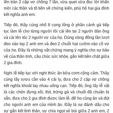
lên trán 2 cặp vợ chồng 7 lần, vừa quẹt vừa đọc lời khấn
mời các thần và tổ tiên về chứng kiến, phù hộ hai gia đình
kết nghĩa anh em.
Tiếp đó, thầy cúng nhổ 8 cọng lông ở phần cánh gà tiếp
tục làm lễ cho từng người rồi cài lên tai 2 người đàn ông
và cài lên tóc 2 người vợ của họ. Dùng vòng đồng lần lượt
đeo vào tay 2 anh em và đeo 2 chuỗi hạt cườm vào cổ vợ
của họ. Đây là những vật chứng mang ý nghĩa cho sự bảo
vệ của thần linh, cầu chúc sức khỏe, gắn kết bền chặt giữa
2 gia đình.
Nghi lễ tiếp tục với nghi thức ăn bữa cơm cộng cảm. Thầy
cúng lấy rượu cần vào 4 cái ly, đưa cho 2 cặp vợ chồng
kết nghĩa khoát tay nhau uống cạn. Tiếp đó, ông lấy lễ vật
là các chén đựng xôi, thịt, trứng gà và chuối đã chuẩn bị
sẵn, đưa cho 2 gia đình được làm lễ, để họ cùng ăn và đút
cho người anh em của mình ăn. Đây là sự đánh dấu cho
sự gắn kết tình thân, sự chia ngọt sẻ bùi giữa 2 anh em, 2