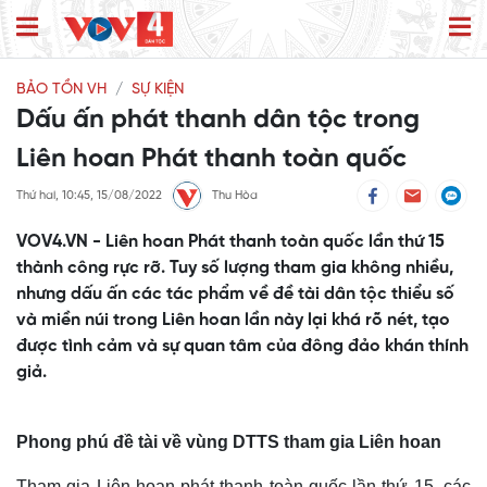
BẢO TỒN VH
SỰ KIỆN
Dấu ấn phát thanh dân tộc trong
Liên hoan Phát thanh toàn quốc
Thứ hai, 10:45, 15/08/2022
Thu Hòa
VOV4.VN - Liên hoan Phát thanh toàn quốc lần thứ 15
thành công rực rỡ. Tuy số lượng tham gia không nhiều,
nhưng dấu ấn các tác phẩm về đề tài dân tộc thiểu số
và miền núi trong Liên hoan lần này lại khá rõ nét, tạo
được tình cảm và sự quan tâm của đông đảo khán thính
giả.
Phong phú đề tài về vùng DTTS tham gia Liên hoan
T
ham gia Liên hoan phát thanh toàn quốc lần thứ 15, các