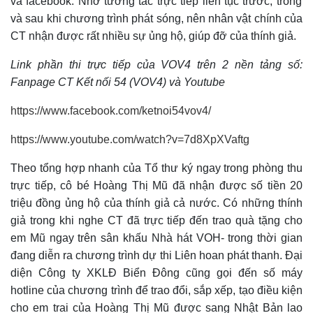
và
facebook. Nhờ tương tác trực tiếp liên tục trước, trong
và sau khi chương trình phát sóng, nên nhân vật chính của
CT nhận được rất nhiều sự ủng hộ, giúp đỡ của thính giả.
Link phần thi trực tiếp của VOV4 trên 2 nền tảng số:
Fanpage CT Kết nối 54 (VOV4) và Youtube
https://www.facebook.com/ketnoi54vov4/
https://www.youtube.com/watch?v=7d8XpXVaftg
T
heo tổng hợp nhanh của Tổ thư ký ngay trong phòng thu
trực tiếp, cô bé Hoàng Thị Mũ đã nhận được số tiền 20
triệu đồng ủng hộ
của
thính giả
cả nước
. Có những thính
giả trong khi nghe CT đã trực tiếp đến trao quà tặng cho
em Mũ
ngay
trên sân khấu Nhà hát VOH
- trong thời gian
đang diễn ra chương trình dự thi Liên hoan phát thanh
.
Đ
ại
diện Công ty XKLĐ Biển Đông
cũng
gọi đến số máy
hotline của
chương trình
để trao đổi, sắp xếp, tạo điều kiện
cho em trai của Hoàng Thị Mũ được sang Nhật Bản lao