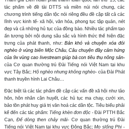
tác phẩm về đề tài DTTS và miền núi nói chung, các
chương trình tiếng dân tộc nói riêng đều đề cập tất cả các
lĩnh vực kinh tế- xã hội, văn hóa, phong tục tập quán, nét
đẹp
và cả những
hủ tục của đồng bào. Nhiều tác phẩm tạo
ấn tượng bởi nội dung sâu sắc và hình thức thể hiện đặc
trưng của phát thanh, như:
Bản khó và chuyện xóa đói
nghèo ở vùng biên Mộc Châu
,
Câu chuyện đầy cảm hứng
của 9x vùng cao livestream giúp bà con tiêu thụ nông sản
-
của Cơ quan thường trú Đài Tiếng nói Việt Nam tại khu
vực
Tây Bắc;
Hộ nghèo nhưng không nghèo
-
của
Đài
Phát
thanh truyền hình
Lai Châu…
Đ
ặc biệt là các tác phẩm đề cập
các
vấn đề xã hội như tảo
hôn, hôn nhân cận huyết, các hủ tục ma chay, cưới xin
,
bảo tồn phát huy giá trị văn hoá các dân tộc. Tiêu biểu phải
kể đến các tác phẩm:
Tiếng khèn đơn độc
-
Đài PTTH Bắc
Cạn,
Để dòng then chảy mãi
-
Cơ quan thường trú Đài
Tiếng nói Việt Nam tại
khu vực Đông Bắc;
Mo slống Phi
-