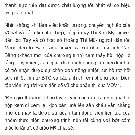
thanh trực tiếp đạt được chất lượng tốt nhất và có hiệu
ứng
cao
nhất.
Nhìn không khí làm việc khẩn trương, chuyên nghiệp của
VOV4 và các ekip phối hợp, cô giáo Vy Thị Kim Mỹ- người
dân tộc Tày và cô học trò Hoàng Thị Mũ- người dân tộc
Mông đến từ Bảo Lâm- huyện xa xôi nhất của tỉnh Cao
Bằng (khách mời của chương trình) cảm thấy hồi hộp, lo
lắng. Tuy nhiên, cảm giác đó nhanh chóng tan biến khi hai
cô trò nhận được sự chào đón nồng nhiệt, sự hỗ trợ hết
sức nhiệt tình từ BTC và các anh chị em phóng viên, biên
tập viên, người xem đến cổ vũ cho phần thi của VOV4.
“Đến giờ thi xong, chân tay tôi vẫn còn run, cả đêm qua hồi
hộp xem đi xem lại kịch bản, mà lên sân khấu vẫn chẳng
nhớ gì, may là được sự quan tâm động viên liên tục của
nhóm thực hiện chương trình nên tôi cũng
vơi
bớt cảm
giác lo lắng”, cô giáo Mỹ chia sẻ.