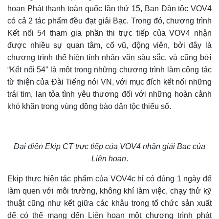
hoan Phát thanh toàn quốc lần thứ 15, Ban Dân tộc VOV4
có cả 2 tác phẩm đều đạt giải Bạc. Trong đó, chương trình
Kết nối 54 tham gia phần thi trực tiếp của VOV4 nhận
được nhiều sự quan tâm, cổ vũ
,
động viên, bởi đây là
chương trình thể hiện tính nhân văn sâu sắc, và cũng bởi
“Kết nối 54” là
một trong những chương trình làm công tác
từ thiện của Đài Tiếng nói VN, với mục đích kết nối những
trái tim, lan tỏa tình yêu thương đối với những hoàn cảnh
khó khăn trong vùng đồng bào dân tộc thiểu số.
Đại diện Ekip CT trực tiếp của VOV4 nhận giải Bạc của
Liên hoan
.
E
kip thực hiện tác phẩm của VOV4
c hỉ có đúng 1 ngày để
làm quen với môi trường, không khí làm việc, chạy thử kỹ
thuật cũng như kết giữa các khâu trong tổ chức sản xuất
để có thể mang đến
Liên hoan một
chương trình phát