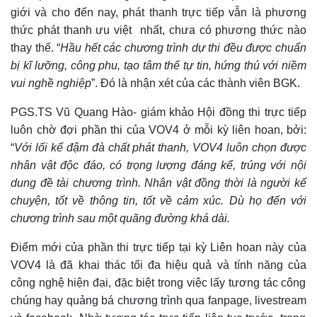
giới
và
cho đến nay,
phát thanh trực tiếp
vẫn
là phương
thức phát thanh ưu việt nhất
,
chưa có phương thức nào
thay thế. “
Hầu hết các chương trình dự thi đều được chuẩn
bị kĩ lưỡng, công phu, tạo tâm thế tự tin, hứng thú với niềm
vui nghề nghiệp
”. Đó là nhận xét của các thành viên BGK.
PGS.TS Vũ Quang Hào- giám khảo Hội đồng thi trực tiếp
luôn chờ đợi phần thi của VOV4 ở mỗi kỳ liên hoan, bởi:
“
Với lối kể đậm đà chất phát thanh, VOV4 luôn chọn được
nhân vật độc đáo, có trọng lượng đáng kể, trúng với nội
dung đề tài chương trình. Nhân vật đồng thời là người kể
chuyện, tốt về thông tin, tốt về cảm xúc. Dù họ đến với
chương trình sau một quãng đường
khá dài.
Điểm mới của phần thi trực tiếp
tại
kỳ
L
iên hoan này
của
VOV4
là
đã khai thác tối đa hiệu quả
và
tính năng
của
công nghệ hiện đại, đặc biệt trong việc lấy tương tác công
chúng hay quảng bá chương trình qua fanpage, livestream