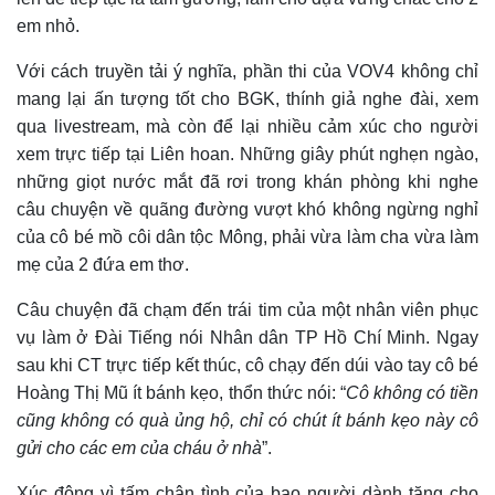
em nhỏ.
Với cách truyền tải ý nghĩa, phần thi của VOV4 không chỉ
mang lại ấn tượng tốt cho BGK, thính giả nghe đài, xem
qua livestream, mà còn để lại nhiều cảm xúc cho người
xem trực tiếp tại Liên hoan.
Những giây phút nghẹn ngào,
những giọt nước mắt đã rơi trong khán phòng khi nghe
câu chuyện về quãng đường vượt khó không ngừng nghỉ
của cô bé mồ côi dân tộc Mông, phải vừa làm cha vừa làm
mẹ của 2 đứa em thơ.
Câu chuyện đã chạm đến trái tim của một nhân viên phục
vụ làm ở Đài Tiếng nói Nhân dân TP Hồ Chí Minh. Ngay
sau khi CT trực tiếp kết thúc, cô chạy đến dúi vào tay cô bé
Hoàng Thị Mũ ít bánh kẹo, thổn thức nói: “
Cô không có tiền
cũng không có quà ủng hộ, chỉ có chút ít bánh kẹo này cô
gửi cho các em của cháu ở nhà
”.
Xúc động vì tấm chân tình của bao người dành tặng cho