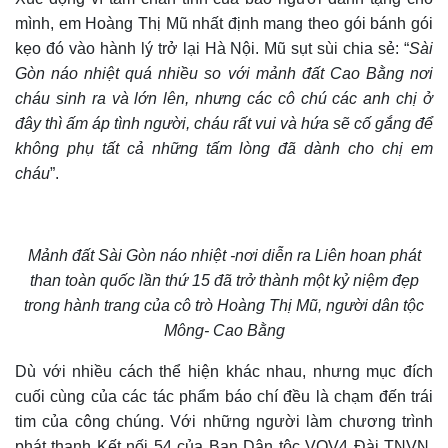
mình, em Hoàng Thị Mũ nhất định mang theo gói bánh gói
kẹo đó vào hành lý trở lại Hà Nội. Mũ sụt sùi chia sẻ: “
Sài
Gòn náo nhiệt quá nhiều so với mảnh đất Cao Bằng nơi
cháu sinh ra và lớn lên, nhưng các cô chú các anh chị ở
đây thì ấm áp tình người, cháu rất vui và hứa sẽ cố gắng để
không phụ tất cả những tấm lòng đã dành cho chị em
cháu
”.
Mảnh đất Sài Gòn náo nhiệt -nơi diễn ra Liên hoan phát
than toàn quốc lần thứ 15 đã trở thành một kỷ niệm đẹp
trong hành trang của cô trò Hoàng Thị Mũ, người dân tộc
Mông- Cao Bằng
D
ù với
nhiều
cách thể hiện khác nhau, nhưng mục đích
cuối cùng của các tác phẩm báo chí
đều
là chạm đến trái
tim của công chúng. Với những người làm chương trình
phát thanh Kết nối 54 của Ban Dân tộc VOV4 Đài TNVN,