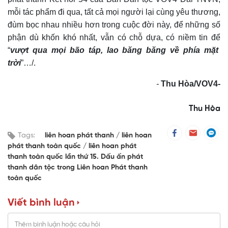
mỗi tác phẩm đi qua,
tất cả mọi người lại
cùng yêu thương,
đùm bọc nhau nhiều hơn trong cuộc đời này, để những số
phận dù khốn
khó
nhất, vẫn có chỗ dựa, có niềm tin
để
“
vượt qua mọi bão táp, lao băng băng về phía mặt
trời
”…
/.
-
Thu Hòa
/VOV4
-
Thu Hòa
Tags:
liên hoan phát thanh
liên hoan
phát thanh toàn quốc
liên hoan phát
thanh toàn quốc lần thứ 15. Dấu ấn phát
thanh dân tộc trong Liên hoan Phát thanh
toàn quốc
Viết bình luận