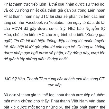
Phát thanh trực tiếp luôn là thể loại nhận được sự theo dõi
và cổ vũ nồng nhiệt của thính giả gần xa trong Liên hoan
Phát thanh, năm nay BTC lại chia sẻ phần thi trên các nền
tảng số như Facebook và Youtube, nên ngay từ đầu, đề tài
của VOV4 đã gây được sự chú ý. Nhà báo Nguyễn Sỹ
Hào, chủ biên kiêm MC chương trình cho biết: “
Không gục
ngã”, tên đề tài thể hiện thông điệp chúng tôi muốn truyền
tải, đặc biệt là lời gửi gắm tới các bạn trẻ: Chúng ta không
được phép gục ngã trước số phận, hãy đứng dậy, vượt lên
để giành lấy những điều tốt đẹp nhất”.
MC Sỹ Hào, Thanh Tâm cùng các khách mời lên sóng CT
trực tiếp
3
0 đơn vị tham gia thi thể loại phát thanh trực tiếp đã thêm
một minh chứng
cho thấy
: Phát thanh Việt Nam vẫn đang
bắt kịp được một trong những xu thế của phát thanh thế