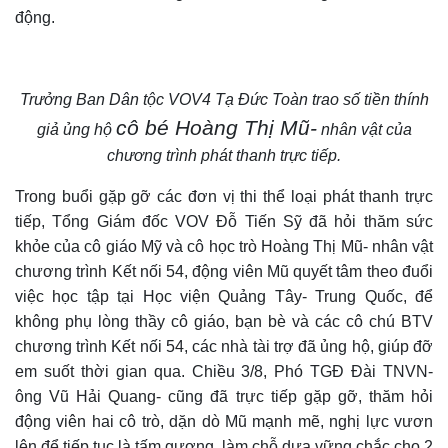
động.
Trưởng Ban Dân tộc VOV4 Tạ Đức Toàn trao số tiền thính
cô bé Hoàng Thị Mũ-
giả ủng hộ
nhân vật của
chương trình phát thanh trực tiếp.
T
rong buổi gặp gỡ các đơn vị thi thể loại phát thanh trực
tiếp, Tổng Giám đốc VOV Đỗ Tiến Sỹ đã
hỏi thăm sức
khỏe của cô giáo Mỹ và cô học trò Hoàng Thị Mũ- nhân vật
chương trình Kết nối 54, động viên Mũ quyết tâm theo đuổi
việc học tập
tại Học viện Quảng Tây- Trung Quốc, để
không phụ lòng thầy cô giáo, bạn bè và các cô chú BTV
chương trình Kết nối 54, các nhà tài trợ đã ủng hộ, giúp đỡ
em suốt thời gian qua. Chiều 3/8, Phó TGĐ Đài TNVN-
ông Vũ Hải Quang- cũng đã trực tiếp gặp gỡ, thăm hỏi
động viên hai cô trò, dặn dò Mũ mạnh mẽ, nghị lực vươn
lên để tiếp tục là tấm gương, làm chỗ dựa vững chắc cho 2