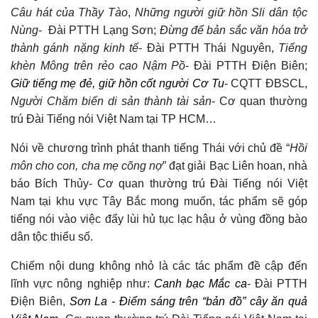
Câu hát của Thầy Tào
,
Những người giữ hồn Sli dân tộc
Nùng
- Đài PTTH Lạng Sơn;
Đừng để bản sắc văn hóa trở
thành gánh nặng kinh tế
- Đài PTTH Thái Nguyên,
Tiếng
khèn Mông trên rẻo cao Nậm Pồ
- Đài PTTH Điện Biên;
Giữ tiếng mẹ đẻ, giữ hồn cốt người Cơ Tu
- CQTT ĐBSCL,
Người Chăm biến di sản thành tài sản
-
Cơ quan thường
trú Đài Tiếng nói Việt Nam tại
TP HCM…
Nói về chương trình phát thanh tiếng Thái với chủ đề “
Hồi
môn cho con, cha mẹ cõng nợ
” đạt giải Bạc Liên hoan, nhà
báo Bích Thủy-
Cơ quan thường trú Đài Tiếng nói Việt
Nam tại
khu vực Tây Bắc mong muốn, tác phẩm sẽ góp
tiếng nói vào việc đẩy lùi hủ tục lạc hậu ở vùng đồng bào
dân tộc thiểu số.
Chiếm nội dung không nhỏ là các tác phẩm đề cập đến
lĩnh vực nông nghiệp như:
Canh bạc Mắc ca
- Đài PTTH
Điện Biên,
Sơn La - Điểm sáng trên “bản đồ” cây ăn quả