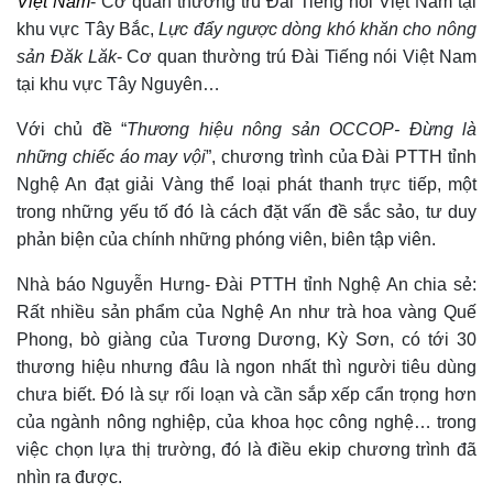
Việt Nam
-
Cơ quan thường trú Đài Tiếng nói Việt Nam tại
khu vực Tây Bắc,
Lực đẩy ngược dòng khó khăn cho nông
sản Đăk Lăk
-
Cơ quan thường trú Đài Tiếng nói Việt Nam
tại
khu vực Tây Nguyên…
Với
chủ đề “
Thương hiệu nông sản OCCOP- Đừng là
những chiếc áo may vội
”
, c
hương trình của Đài PTTH tỉnh
Nghệ An đạt giải Vàng thể loại phát thanh trực tiếp, một
trong những yếu tố đó là cách đặt vấn đề sắc sảo, tư duy
phản biện của chính những phóng viên, biên tập viên.
Nhà báo Nguyễn Hưng- Đài PTTH tỉnh Nghệ An chia sẻ:
Rất nhiều sản phẩm của Nghệ An như trà hoa vàng Quế
Phong, bò giàng của Tương Dương, Kỳ Sơn
,
có
tới
30
thương hiệu nhưng đâu là ngon nhất thì người tiêu dùng
chưa biết
. Đ
ó là sự rối loạn và cần sắp xếp cẩn trọng hơn
của ngành nông nghiệp, của khoa học công nghệ… trong
việc chọn lựa thị trường, đó là điều ekip chương trình đã
nhìn ra được.