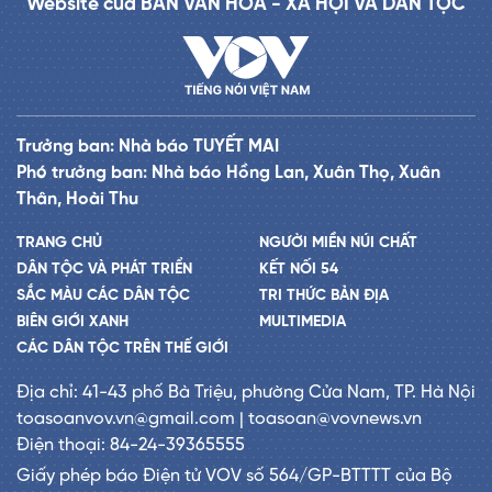
Website của BAN VĂN HÓA - XÃ HỘI VÀ DÂN TỘC
Trưởng ban: Nhà báo TUYẾT MAI
Phó trưởng ban: Nhà báo Hồng Lan, Xuân Thọ, Xuân
Thân, Hoài Thu
TRANG CHỦ
NGƯỜI MIỀN NÚI CHẤT
DÂN TỘC VÀ PHÁT TRIỂN
KẾT NỐI 54
SẮC MÀU CÁC DÂN TỘC
TRI THỨC BẢN ĐỊA
BIÊN GIỚI XANH
MULTIMEDIA
CÁC DÂN TỘC TRÊN THẾ GIỚI
Địa chỉ: 41-43 phố Bà Triệu, phường Cửa Nam, TP. Hà Nội
toasoanvov.vn@gmail.com | toasoan@vovnews.vn
Điện thoại: 84-24-39365555
Giấy phép báo Điện tử VOV số 564/GP-BTTTT của Bộ