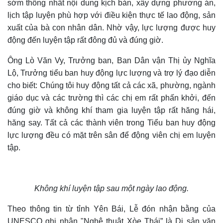
sớm thống nhất nội dung kịch bản, xây dựng phương án,
lịch tập luyện phù hợp với điều kiện thực tế lao động, sản
xuất của bà con nhân dân. Nhờ vậy, lực lượng được huy
động đến luyện tập rất đông đủ và đúng giờ.
Ông Lò Văn Vy, Trưởng ban, Ban Dân vận Thị ủy Nghĩa
Lộ, Trưởng tiểu ban huy động lực lượng và trợ lý đạo diễn
cho biết: Chúng tôi huy động tất cả các xã, phường, ngành
giáo dục và các trường thì các chị em rất phấn khởi, đến
đúng giờ và không khí tham gia luyện tập rất hăng hái,
hăng say. Tất cả các thành viên trong Tiểu ban huy động
lực lượng đều có mặt trên sân để động viên chị em luyện
tập.
Không khí luyện tập sau một ngày lao động.
Theo thông tin từ tỉnh Yên Bái, Lễ đón nhận bằng của
UNESCO ghi nhận "Nghệ thuật Xòe Thái” là Di sản văn