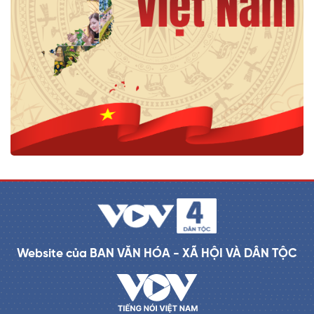
Website của BAN VĂN HÓA - XÃ HỘI VÀ DÂN TỘC