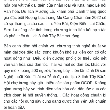
hóa phi vật thể đại diện của nhân loại và Khai mạc Lễ hội
Văn hóa, Du lịch Mường Lò, khám phá Danh thắng quốc
gia đặc biệt Ruộng bậc thang Mù Cang Chải năm 2022 sẽ
có sự tham gia của các tỉnh: Yên Bái, Điện Biên, Lai Châu,
Sơn La cùng các tỉnh trong chương trình liên kết hợp tác
và phát triển du lịch 8 tỉnh Tây Bắc mở rộng.
Bên cạnh đêm hội chính với chương trình nghệ thuật và
màn đại xòe đặc sắc, trong khuôn khổ sự kiện còn có các
hoạt động như: Diễu diễn đường phố giới thiệu các nét
văn văn hóa của dân tộc Thái và một số dân tộc khác với
quy mô khoảng 500 người; Trưng bày, triển lãm ảnh Di sản
Nghệ thuật Xòe Thái và "Ảnh đẹp du lịch 8 tỉnh Tây Bắc”;
Hội chợ trưng bày, giới thiệu các sản phẩm OCOP; Không
gian trưng bày và trình diễn văn hóa các dân tộc qua các
trích đoạn lễ hội truyền thống… Các hoạt động chuẩn bị
cho các nội dung này cũng đang được tỉnh Yên Bái chuẩn
bị hoàn tất./.