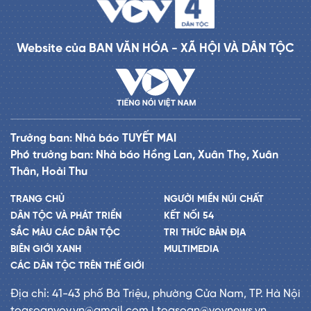
Website của BAN VĂN HÓA - XÃ HỘI VÀ DÂN TỘC
Trưởng ban: Nhà báo TUYẾT MAI
Phó trưởng ban: Nhà báo Hồng Lan, Xuân Thọ, Xuân
Thân, Hoài Thu
TRANG CHỦ
NGƯỜI MIỀN NÚI CHẤT
DÂN TỘC VÀ PHÁT TRIỂN
KẾT NỐI 54
SẮC MÀU CÁC DÂN TỘC
TRI THỨC BẢN ĐỊA
BIÊN GIỚI XANH
MULTIMEDIA
CÁC DÂN TỘC TRÊN THẾ GIỚI
Địa chỉ: 41-43 phố Bà Triệu, phường Cửa Nam, TP. Hà Nội
toasoanvov.vn@gmail.com | toasoan@vovnews.vn