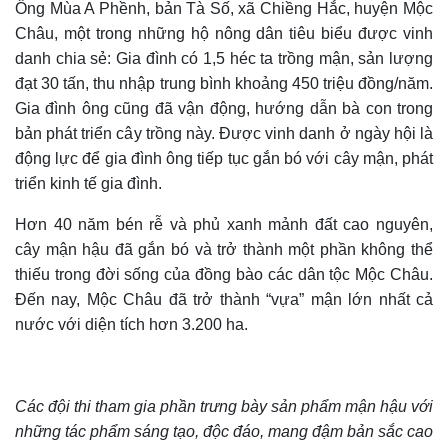
Ông Mùa A Phềnh, bản Tà Số, xã Chiềng Hắc, huyện Mộc
Châu, một trong những hộ nông dân tiêu biểu được vinh
danh chia sẻ: Gia đình có 1,5 héc ta trồng mận, sản lượng
đạt 30 tấn, thu nhập trung bình khoảng 450 triệu đồng/năm.
Gia đình ông cũng đã vận động, hướng dẫn bà con trong
bản phát triển cây trồng này.
Được vi
nh danh ở ngày hội là
động lực
để
gia đình
ông
tiếp tục gắn bó với cây mận, phát
triển kinh tế gia đình
.
Hơn 40 năm bén rễ và phủ xanh mảnh đất cao nguyên,
cây mận hậu đã gắn bó và trở thành một phần không thể
thiếu trong đời sống của đồng bào các dân tộc Mộc Châu.
Đến nay, Mộc Châu đã trở thành “vựa” mận lớn nhất cả
nước với diện tích hơn 3.200 ha.
Các đội thi tham gia phần trưng bày sản phẩm mận hậu với
những tác phẩm sáng tạo, độc đáo,
mang đậm bản sắc cao