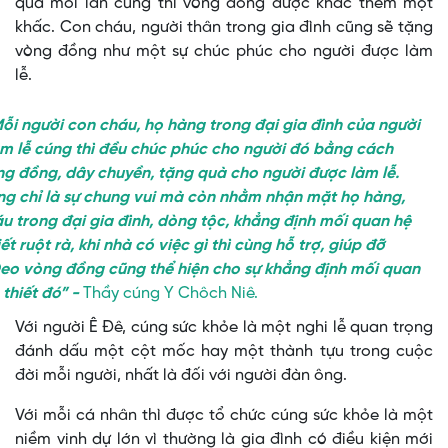
qua mỗi lần cúng thì vòng đồng được khắc thêm một
khấc. Con cháu, người thân trong gia đình cũng sẽ tặng
vòng đồng như một sự chúc phúc cho người được làm
lễ.
gười con cháu, họ hàng trong đại gia đình của người
m lễ cúng thì đều chúc phúc cho người đó bằng cách
g đồng, dây chuyền, tặng quà cho người được làm lễ.
g chỉ là sự chung vui mà còn nhằm nhận mặt họ hàng,
u trong đại gia đình, dòng tộc, khẳng định mối quan hệ
ết ruột rà, khi nhà có việc gì thì cùng hỗ trợ, giúp đỡ
eo vòng đồng cũng thể hiện cho sự khẳng định mối quan
 thiết đó” -
Thầy cúng Y Chôch Niê
.
Với người Ê Đê, cúng sức khỏe là một nghi lễ quan trọng
đánh dấu một cột mốc hay một thành tựu trong cuộc
đời mỗi người, nhất là đối với người đàn ông.
Với mỗi cá nhân thì được tổ chức cúng sức khỏe là một
niềm vinh dự lớn vì thường là gia đình có điều kiện mới