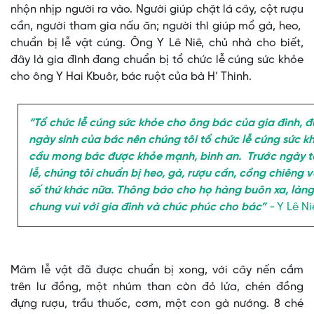
nhộn nhịp người ra vào. Người giúp chặt lá cây, cột rượu
cần, người tham gia nấu ăn; người thì giúp mổ gà, heo,
chuẩn bị lễ vật cúng. Ông Y Lê Niê, chủ nhà cho biết,
đây là gia đình đang chuẩn bị tổ chức lễ cúng sức khỏe
cho ông Y Hai Kbuôr, bác ruột của bà H’ Thinh.
“Tổ chức lễ cúng sức khỏe cho ông bác của gia đình, 
ngày sinh của bác nên chúng tôi tổ chức lễ cúng sức k
cầu mong bác được khỏe mạnh, bình an. Trước ngày t
lễ, chúng tôi chuẩn bị heo, gà, rượu cần, cồng chiêng 
số thứ khác nữa. Thông báo cho họ hàng buôn xa, làn
chung vui với gia đình và chúc phúc cho bác”
-
Y Lê Ni
Mâm lễ vật đã được chuẩn bị xong, với cây nến cắm
trên lư đồng, một nhúm than còn đỏ lửa, chén đồng
đựng rượu, trầu thuốc, cơm, một con gà nướng. 8 ché