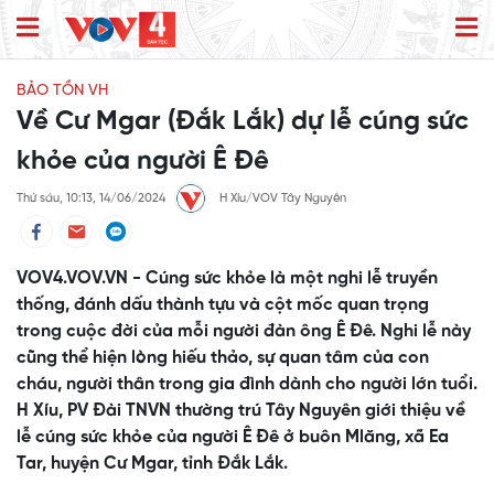
BẢO TỒN VH
Về Cư Mgar (Đắk Lắk) dự lễ cúng sức
khỏe của người Ê Đê
Thứ sáu, 10:13, 14/06/2024
H Xíu/VOV Tây Nguyên
VOV4.VOV.VN - Cúng sức khỏe là một nghi lễ truyền
thống, đánh dấu thành tựu và cột mốc quan trọng
trong cuộc đời của mỗi người đàn ông Ê Đê. Nghi lễ này
cũng thể hiện lòng hiếu thảo, sự quan tâm của con
cháu, người thân trong gia đình dành cho người lớn tuổi.
H Xíu, PV Đài TNVN thường trú Tây Nguyên giới thiệu về
lễ cúng sức khỏe của người Ê Đê ở buôn Mlăng, xã Ea
Tar, huyện Cư Mgar, tỉnh Đắk Lắk.