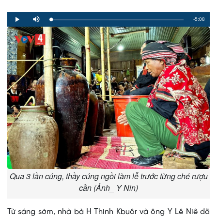
Remaining
-5:08
Loaded
:
Progress
:
Play
Mute
0%
0%
Time
Qua 3 lần cúng, thầy cúng ngồi làm lễ trước từng ché rượu
cần (Ảnh_ Y Nin)
Từ sáng sớm, nhà bà H Thinh Kbuôr và ông Y Lê Niê đã