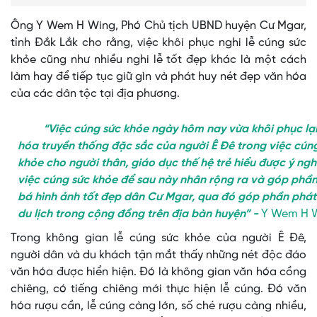
Ông Y Wem H Wing, Phó Chủ tịch UBND huyện Cư Mgar,
tỉnh Đắk Lắk cho rằng, việc khôi phục nghi lễ cúng sức
khỏe cũng như nhiều nghi lễ tốt đẹp khác là một cách
làm hay để tiếp tục giữ gìn và phát huy nét đẹp văn hóa
của các dân tộc tại địa phương.
“Việc cúng sức khỏe ngày hôm nay vừa khôi phục lại
hóa truyền thống đặc sắc của người Ê Đê trong việc cún
khỏe cho người thân, giáo dục thế hệ trẻ hiểu được ý ngh
việc cúng sức khỏe để sau này nhân rộng ra và góp phầ
bá hình ảnh tốt đẹp dân Cư Mgar, qua đó góp phần phát 
du lịch trong cộng đồng trên địa bàn huyện” -
Y Wem H 
Trong không gian lễ cúng sức khỏe của người Ê Đê,
người dân và du khách tận mắt thấy những nét độc đáo
văn hóa được hiển hiện. Đó là không gian văn hóa cồng
chiêng, có tiếng chiêng mới thực hiện lễ cúng. Đó văn
hóa rượu cần, lễ cúng càng lớn, số ché rượu càng nhiều,