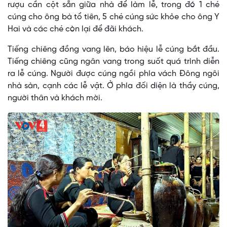
rượu cần cột sẵn giữa nhà để làm lễ, trong đó 1 ché
cúng cho ông bà tổ tiên, 5 ché cúng sức khỏe cho ông Y
Hai và các ché còn lại để đãi khách.
Tiếng chiêng đồng vang lên, báo hiệu lễ cúng bắt đầu.
Tiếng chiêng cũng ngân vang trong suốt quá trình diễn
ra lễ cúng. Người được cúng ngồi phía vách Đông ngôi
nhà sàn, cạnh các lễ vật. Ở phía đối diện là thầy cúng,
người thân và khách mời.