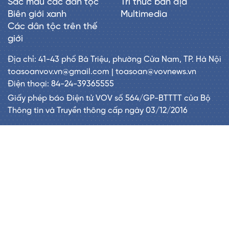
Sắc màu các dân tộc
Tri thức bản địa
Biên giới xanh
Multimedia
Các dân tộc trên thế
giới
Địa chỉ: 41-43 phố Bà Triệu, phường Cửa Nam, TP. Hà Nội
toasoanvov.vn@gmail.com | toasoan@vovnews.vn
Điện thoại: 84-24-39365555
Giấy phép báo Điện tử VOV số 564/GP-BTTTT của Bộ
Thông tin và Truyền thông cấp ngày 03/12/2016