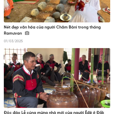
Nét đẹp văn hóa của người Chăm Bàni trong tháng
Ramưvan
01/03/2025
Độc đáo Lễ cúng mừng nhà mới của người Êđê ở Đắk