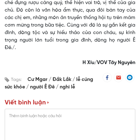
ché đựng rượu càng quý, thể hiện vai trò, vị thế của gia
chủ. Đó còn là văn hóa ẩm thực, qua đôi bàn tay của
các chị em, những món ăn truyền thống hội tụ trên mâm
cơm mừng trong bữa tiệc. Cùng với đó là sự gắn kết gia
đình, dòng tộc và sự hiếu thảo của con cháu, sự kính
trọng người lớn tuổi trong gia đình, dòng họ người Ê
Đê./.
H Xíu/VOV Tây Nguyên
Cư Mgar
Đắk Lắk
lễ cúng
Tags:
sức khỏe
người Ê Đê
nghi lễ
Viết bình luận