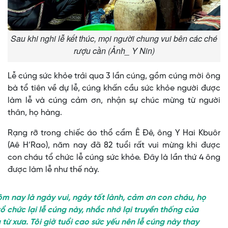
Sau khi nghi lễ kết thúc, mọi người chung vui bên các ché
rượu cần (Ảnh_ Y Nin)
Lễ cúng sức khỏe trải qua 3 lần cúng, gồm cúng mời ông
bà tổ tiên về dự lễ, cúng khấn cầu sức khỏe người được
làm lễ và cúng cảm ơn, nhận sự chúc mừng từ người
thân, họ hàng.
Rạng rỡ trong chiếc áo thổ cẩm Ê Đê, ông Y Hai Kbuôr
(Aê H’Rao), năm nay đã 82 tuổi rất vui mừng khi được
con cháu tổ chức lễ cúng sức khỏe. Đây là lần thứ 4 ông
được làm lễ như thế này.
ay là ngày vui, ngày tốt lành, cảm ơn con cháu, họ
ổ chức lại lễ cúng này, nhắc nhớ lại truyền thống của
từ xưa. Tôi giờ tuổi cao sức yếu nên lễ cúng này thay