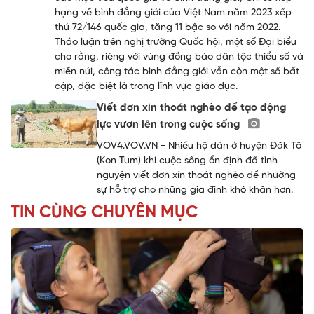
hạng về bình đẳng giới của Việt Nam năm 2023 xếp
thứ 72/146 quốc gia, tăng 11 bậc so với năm 2022.
Thảo luận trên nghị trường Quốc hội, một số Đại biểu
cho rằng, riêng với vùng đồng bào dân tộc thiểu số và
miền núi, công tác bình đẳng giới vẫn còn một số bất
cập, đặc biệt là trong lĩnh vực giáo dục.
Viết đơn xin thoát nghèo để tạo động
lực vươn lên trong cuộc sống
VOV4.VOV.VN - Nhiều hộ dân ở huyện Đăk Tô
(Kon Tum) khi cuộc sống ổn định đã tình
nguyện viết đơn xin thoát nghèo để nhường
sự hỗ trợ cho những gia đình khó khăn hơn.
TIN CÙNG CHUYÊN MỤC