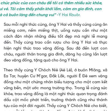
i chúc phúc của con cháu để tôi có thêm nhiều sức khỏe,
ui vẻ. Tôi cảm thấy phấn khởi lắm, cảm ơn gia đình, con
à cả buôn làng đến chung vui”
-Y Hai Kbuôr.
Sau mỗi nghi thức cúng, ông Y Hai và thầy cúng cùng ăn
miếng cơm, nếm miếng thịt, uống rượu cần như một
cách đón nhận những điều tốt đẹp mà nghi lễ mang
đến. Thầy cúng trao cần rượu cho ông Y Hai và thực
hiện nghi thức trao vòng đồng. Sau đó đến lượt con
cháu, người thân trong gia đình, dòng họ cũng lần lượt
đeo vòng đồng, tặng quà cho ông Y Hai.
Theo thầy cúng Y Chôch Niê (Aê Lê), ở buôn Mlăng, xã
Ea Tar, huyện Cư M’gar, Đắk Lắk, người Ê Đê xem vòng
đồng như một chứng nhân biểu tượng cho một cam kết
vững bền, một ước mong trường thọ. Trong lễ cúng sức
khỏe, trao vòng đồng là một nghi thức quan trọng đánh
dấu cột mốc phát triển, trưởng thành cũng như thành
tựu của một đời người. Thầy cúng Y Chôch Niê cho biết,