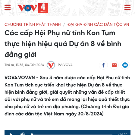
CHƯƠNG TRÌNH PHÁT THANH
ĐẠI GIA ĐÌNH CÁC DÂN TỘC VN
Các cấp Hội Phụ nữ tỉnh Kon Tum
thực hiện hiệu quả Dự án 8 về bình
đẳng giới
Thứ tư, 13:35, 04/09/2024
PV/VOV4
VOV4.VOV.VN - Sau 3 năm được các cấp Hội Phụ nữ tỉnh
Kon Tum tích cực triển khai thực hiện Dự án 8 về thực
hiện bình đẳng giới, giải quyết những vấn đề cấp thiết
đối với phụ nữ và trẻ em đã mang lại hiệu quả thiết thực
cho phụ nữ và trẻ em địa phương. (Chương trình Đại gia
đình các dân tộc Việt Nam ngày 30/8/2024)
Remaining
-14:35