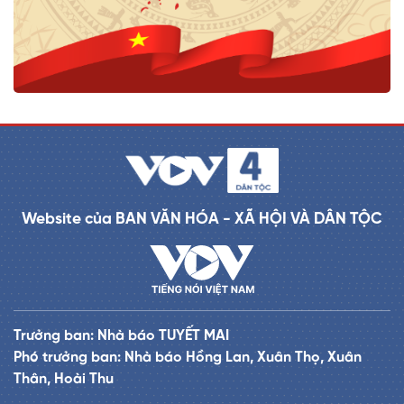
Website của BAN VĂN HÓA - XÃ HỘI VÀ DÂN TỘC
Trưởng ban: Nhà báo TUYẾT MAI
Phó trưởng ban: Nhà báo Hồng Lan, Xuân Thọ, Xuân
Thân, Hoài Thu