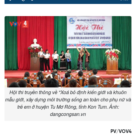
Loaded
:
Progress
:
Play
Mute
0%
0%
Time
Hội thi truyền thông về "Xoá bỏ định kiến giới và khuôn
mẫu giới, xây dựng môi trường sống an toàn cho phụ nữ và
trẻ em ở huyện Tu Mơ Rông, tỉnh Kon Tum. Ảnh:
dangcongsan.vn
PV/VOV4