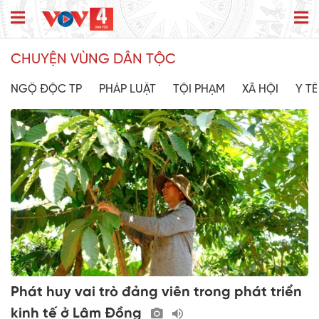
CHUYỆN VÙNG DÂN TỘC
NGỘ ĐỘC TP
PHÁP LUẬT
TỘI PHẠM
XÃ HỘI
Y TẾ
Phát huy vai trò đảng viên trong phát triển
kinh tế ở Lâm Đồng