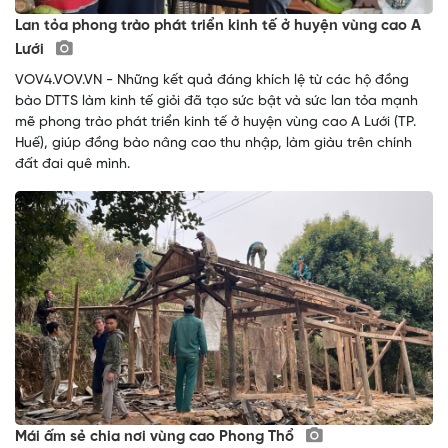
Lan tỏa phong trào phát triển kinh tế ở huyện vùng cao A
Lưới
VOV4.VOV.VN - Những kết quả đáng khích lệ từ các hộ đồng
bào DTTS làm kinh tế giỏi đã tạo sức bật và sức lan tỏa mạnh
mẽ phong trào phát triển kinh tế ở huyện vùng cao A Lưới (TP.
Huế), giúp đồng bào nâng cao thu nhập, làm giàu trên chính
đất đai quê mình.
Mái ấm sẻ chia nơi vùng cao Phong Thổ