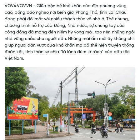
VOV4.VOV.VN - Giữa bộn bề khó khăn của địa phương vùng
cao, đồng bào nghèo nơi biên giới Phong Thổ, tỉnh Lai Châu
đang phải đối mặt với nhiều thách thức về nhà ở. Thế nhưng,
chương trình hỗ trợ của Đảng, Nhà nước, sự chung tay của
cộng đồng đã mang đến niềm hy vọng mới, tạo nên những ngôi
nhà vững chắc cho người dân. Những mái ấm mới ấy không chỉ
giúp người dân vượt qua khó khăn mà đã thể hiện truyền thống
đoàn kết, tinh thần sẻ chia “lá lành đùm lá rách” của dân tộc
Việt Nam.