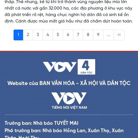
thấp. Thế nhưng, kể từ khi trở thành vùng nguyên liệu mía lớn
nhất cả nước với gần 32.000 ha, các địa phương ở khu vực này
đã phát triển rõ rệt, hàng chục nghìn hộ dân đã có sinh kế ổn
định. Cảnh được mùa mất giá hầu như đã chấm dứt hoàn toàn.
1
2
3
4
5
6
7
8
9
…
››
Website của BAN VĂN HÓA - XÃ HỘI VÀ DÂN TỘC
Trưởng ban: Nhà báo TUYẾT MAI
Phó trưởng ban: Nhà báo Hồng Lan, Xuân Thọ, Xuân