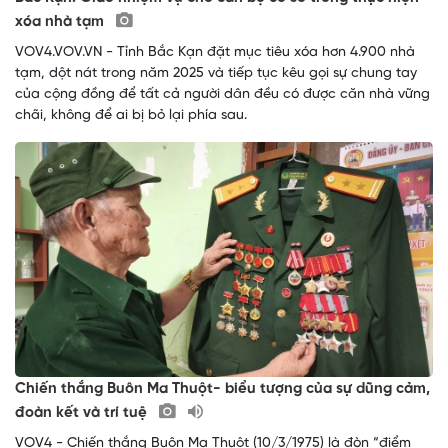
xóa nhà tạm
VOV4.VOV.VN - Tỉnh Bắc Kạn đặt mục tiêu xóa hơn 4.900 nhà
tạm, dột nát trong năm 2025 và tiếp tục kêu gọi sự chung tay
của cộng đồng để tất cả người dân đều có được căn nhà vững
chãi, không để ai bị bỏ lại phía sau.
Chiến thắng Buôn Ma Thuột- biểu tượng của sự dũng cảm,
đoàn kết và trí tuệ
VOV4 - Chiến thắng Buôn Ma Thuột (10/3/1975) là đòn “điểm