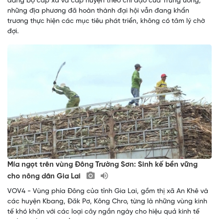
đảng bộ cấp xã và cấp huyện theo chỉ đạo của Trung ương,
những địa phương đã hoàn thành đại hội vẫn đang khẩn
trương thực hiện các mục tiêu phát triển, không có tâm lý chờ
đợi.
Mía ngọt trên vùng Đông Trường Sơn: Sinh kế bền vững
cho nông dân Gia Lai
VOV4 - Vùng phía Đông của tỉnh Gia Lai, gồm thị xã An Khê và
các huyện Kbang, Đăk Pơ, Kông Chro, từng là những vùng kinh
tế khó khăn với các loại cây ngắn ngày cho hiệu quả kinh tế