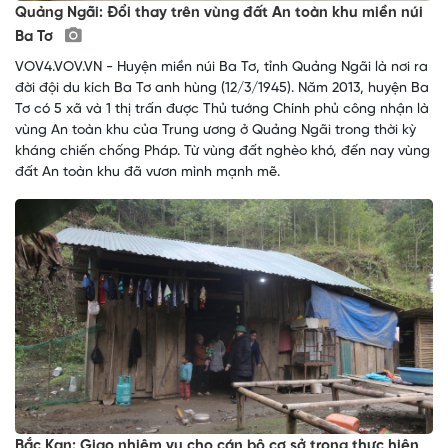
Quảng Ngãi: Đổi thay trên vùng đất An toàn khu miền núi
Ba Tơ
VOV4.VOV.VN - Huyện miền núi Ba Tơ, tỉnh Quảng Ngãi là nơi ra
đời đội du kích Ba Tơ anh hùng (12/3/1945). Năm 2013, huyện Ba
Tơ có 5 xã và 1 thị trấn được Thủ tướng Chính phủ công nhận là
vùng An toàn khu của Trung ương ở Quảng Ngãi trong thời kỳ
kháng chiến chống Pháp. Từ vùng đất nghèo khó, đến nay vùng
đất An toàn khu đã vươn mình mạnh mẽ.
Bắc Kạn: Giao nhiệm vụ cho cán bộ cơ sở trong thực hiện