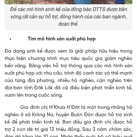
Để các mô hình sinh kế của đồng bào DTTS được bền
vững, ​​​​​rất cần sự hỗ trợ, đồng hành của các ban ngành,
đoàn thể.
Tìm mô hình sản xuất phù hợp
Đa dạng sinh kế được xem là giải pháp hữu hiệu trong
thực hiện chương trình mục tiêu quốc gia giảm nghèo
bền vững. Bằng việc hỗ trợ thông qua các mô hình sản
xuất phù hợp với nhu cầu, trình độ canh tác và thế mạnh
của từng địa phương, nhiều hộ nghèo, cận nghèo trên
địa bàn tỉnh Đăk Lăk đã có điều kiện phát triển kinh tế,
vươn lên trong cuộc sống.
Gia đình chị H’Khưa H’Đớt là một trong những hộ
nghèo ở xã Krông Na, huyện Buôn Đôn được hỗ trợ sinh
kế để phát triển kinh tế. Ban đầu gia đình chị được hỗ
trợ 2 con dê trị giá 13 triệu đồng. Sau 3 năm chăm sóc,
đàn dê tăng lên 10 con. Nhận thấy nuôi bò có hiệu quả