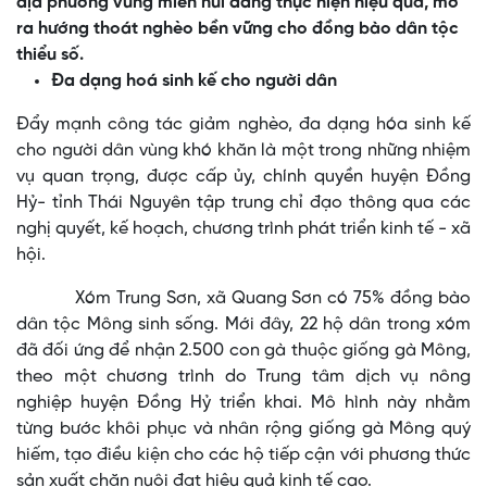
địa phương vùng miền núi đang thực hiện hiệu quả, mở
ra hướng thoát nghèo bền vững cho đồng bào dân tộc
thiểu số.
Đa dạng hoá sinh kế cho người dân
Đẩy mạnh công tác giảm nghèo, đa dạng hóa sinh kế
cho người dân vùng khó khăn là một trong những nhiệm
vụ quan trọng, được cấp ủy, chính quyền huyện Đồng
Hỷ- tỉnh Thái Nguyên tập trung chỉ đạo thông qua các
nghị quyết, kế hoạch, chương trình phát triển kinh tế - xã
hội.
Xóm Trung Sơn, xã Quang Sơn có 75% đồng bào
dân tộc Mông sinh sống. Mới đây, 22 hộ dân trong xóm
đã đối ứng để nhận 2.500 con gà thuộc giống gà Mông,
theo một chương trình do Trung tâm dịch vụ nông
nghiệp huyện Đồng Hỷ triển khai. Mô hình này nhằm
từng bước khôi phục và nhân rộng giống gà Mông quý
hiếm, tạo điều kiện cho các hộ tiếp cận với phương thức
sản xuất chăn nuôi đạt hiệu quả kinh tế cao.