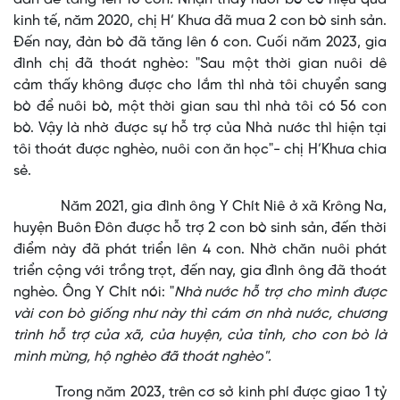
kinh tế, năm 2020, chị H’ Khưa đã mua 2 con bò sinh sản.
Đến nay, đàn bò đã tăng lên 6 con. Cuối năm 2023, gia
đình chị đã thoát nghèo: "Sau một thời gian nuôi dê
cảm thấy không được cho lắm thì nhà tôi chuyển sang
bò để nuôi bò, một thời gian sau thì nhà tôi có 56 con
bò. Vậy là nhờ được sự hỗ trợ của Nhà nước thì hiện tại
tôi thoát được nghèo, nuôi con ăn học"- chị H’Khưa chia
sẻ.
Năm 2021, gia đình ông Y Chít Niê ở xã Krông Na,
huyện Buôn Đôn được hỗ trợ 2 con bò sinh sản, đến thời
điểm này đã phát triển lên 4 con. Nhờ chăn nuôi phát
triển cộng với trồng trọt, đến nay, gia đình ông đã thoát
nghèo. Ông Y Chít nói: "
Nhà nước hỗ trợ cho mình được
vài con bò giống như này thì cám ơn nhà nước, chương
trình hỗ trợ của xã, của huyện, của tỉnh, cho con bò là
mình mừng, hộ nghèo đã thoát nghèo".
Trong năm 2023, trên cơ sở kinh phí được giao 1 tỷ