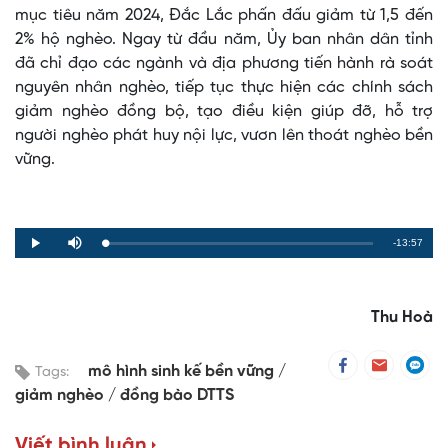
mục tiêu năm 2024, Đắc Lắc phấn đấu giảm từ 1,5 đến
2% hộ nghèo. Ngay từ đầu năm, Ủy ban nhân dân tỉnh
đã chỉ đạo các ngành và địa phương tiến hành rà soát
nguyên nhân nghèo, tiếp tục thực hiện các chính sách
giảm nghèo đồng bộ, tạo điều kiện giúp đỡ, hỗ trợ
người nghèo phát huy nội lực, vươn lên thoát nghèo bền
vững.
Remaining
-13:57
Loaded
:
Progress
:
Play
Mute
0%
0%
Time
Thu Hoà
mô hình sinh kế bền vững
Tags:
giảm nghèo
đồng bào DTTS
Viết bình luận