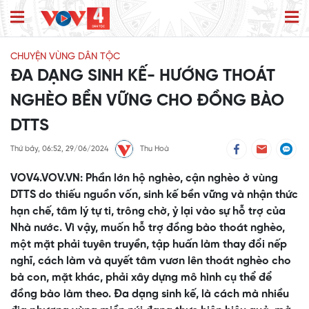
CHUYỆN VÙNG DÂN TỘC
ĐA DẠNG SINH KẾ- HƯỚNG THOÁT
NGHÈO BỀN VỮNG CHO ĐỒNG BÀO
DTTS
Thứ bảy, 06:52, 29/06/2024
Thu Hoà
VOV4.VOV.VN: Phần lớn hộ nghèo, cận nghèo ở vùng
DTTS do thiếu nguồn vốn, sinh kế bền vững và nhận thức
hạn chế, tâm lý tự ti, trông chờ, ỷ lại vào sự hỗ trợ của
Nhà nước. Vì vậy, muốn hỗ trợ đồng bào thoát nghèo,
một mặt phải tuyên truyền, tập huấn làm thay đổi nếp
nghĩ, cách làm và quyết tâm vươn lên thoát nghèo cho
bà con, mặt khác, phải xây dựng mô hình cụ thể để
đồng bào làm theo. Đa dạng sinh kế, là cách mà nhiều