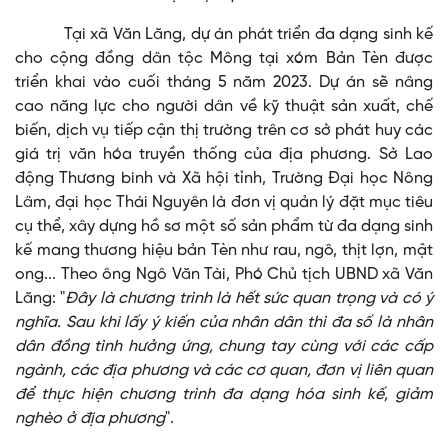
Tại xã Văn Lăng, dự án phát triển đa dạng sinh kế
cho cộng đồng dân tộc Mông tại xóm Bản Tèn được
triển khai vào cuối tháng 5 năm 2023. Dự án sẽ nâng
cao năng lực cho người dân về kỹ thuật sản xuất, chế
biến, dịch vụ tiếp cận thị trường trên cơ sở phát huy các
giá trị văn hóa truyền thống của địa phương. Sở Lao
động Thương binh và Xã hội tỉnh, Trường Đại học Nông
Lâm, đại học Thái Nguyên là đơn vị quản lý đặt mục tiêu
cụ thể, xây dựng hồ sơ một số sản phẩm từ đa dạng sinh
kế mang thương hiệu bản Tèn như rau, ngô, thịt lợn, mật
ong... Theo ông Ngô Văn Tài, Phó Chủ tịch UBND xã Văn
Lăng: "
Đây là chương trình là hết sức quan trọng và có ý
nghĩa. Sau khi lấy ý kiến của nhân dân thì đa số là nhân
dân đồng tình hưởng ứng, chung tay cùng với các cấp
ngành, các địa phương và các cơ quan, đơn vị liên quan
để thực hiện chương trình đa dạng hóa sinh kế, giảm
nghèo ở địa phương
".