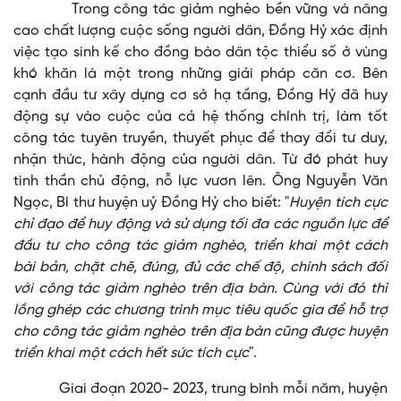
Trong công tác giảm nghèo bền vững và nâng
cao chất lượng cuộc sống người dân, Đồng Hỷ xác định
việc tạo sinh kế cho đồng bào dân tộc thiểu số ở vùng
khó khăn là một trong những giải pháp căn cơ. Bên
cạnh đầu tư xây dựng cơ sở hạ tầng, Đồng Hỷ đã huy
động sự vào cuộc của cả hệ thống chính trị, làm tốt
công tác tuyên truyền, thuyết phục để thay đổi tư duy,
nhận thức, hành động của người dân. Từ đó phát huy
tinh thần chủ động, nỗ lực vươn lên. Ông Nguyễn Văn
Ngọc, Bí thư huyện uỷ Đồng Hỷ cho biết: "
Huyện tích cực
chỉ đạo để huy động và sử dụng tối đa các nguồn lực để
đầu tư cho công tác giảm nghèo, triển khai một cách
bài bản, chặt chẽ, đúng, đủ các chế độ, chính sách đối
với công tác giảm nghèo trên địa bàn. Cùng với đó thì
lồng ghép các chương trình mục tiêu quốc gia để hỗ trợ
cho công tác giảm nghèo trên địa bàn cũng được huyện
triển khai một cách hết sức tích cực
".
Giai đoạn 2020- 2023, trung bình mỗi năm, huyện