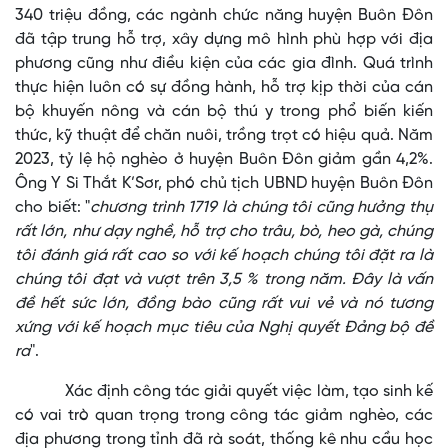
340 triệu đồng, các ngành chức năng huyện Buôn Đôn
đã tập trung hỗ trợ, xây dựng mô hình phù hợp với địa
phương cũng như điều kiện của các gia đình. Quá trình
thực hiện luôn có sự đồng hành, hỗ trợ kịp thời của cán
bộ khuyến nông và cán bộ thú y trong phổ biến kiến
thức, kỹ thuật để chăn nuôi, trồng trọt có hiệu quả. Năm
2023, tỷ lệ hộ nghèo ở huyện Buôn Đôn giảm gần 4,2%.
Ông Y Si Thắt K’Sơr, phó chủ tịch UBND huyện Buôn Đôn
cho biết: "
chương trình 1719 là chúng tôi cũng hưởng thụ
rất lớn, như dạy nghề, hỗ trợ cho trâu, bò, heo gà, chúng
tôi đánh giá rất cao so với kế hoạch chúng tôi đặt ra là
chúng tôi đạt và vượt trên 3,5 % trong năm. Đây là vấn
đề hết sức lớn, đồng bào cũng rất vui vẻ và nó tương
xứng với kế hoạch mục tiêu của Nghị quyết Đảng bộ đề
ra
".
Xác định công tác giải quyết việc làm, tạo sinh kế
có vai trò quan trọng trong công tác giảm nghèo, các
địa phương trong tỉnh đã rà soát, thống kê nhu cầu học