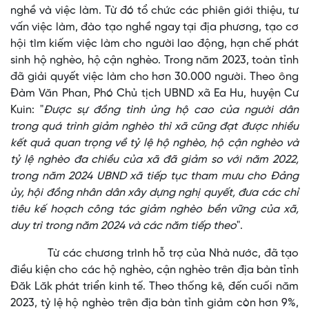
nghề và việc làm. Từ đó tổ chức các phiên giới thiệu, tư
vấn việc làm, đào tạo nghề ngay tại địa phương, tạo cơ
hội tìm kiếm việc làm cho người lao động, hạn chế phát
sinh hộ nghèo, hộ cận nghèo. Trong năm 2023, toàn tỉnh
đã giải quyết việc làm cho hơn 30.000 người. Theo ông
Đàm Văn Phan, Phó Chủ tịch UBND xã Ea Hu, huyện Cư
Kuin: "
Được sự đồng tình ủng hộ cao của người dân
trong quá trình giảm nghèo thì xã cũng đạt được nhiều
kết quả quan trọng về tỷ lệ hộ nghèo, hộ cận nghèo và
tỷ lệ nghèo đa chiều của xã đã giảm so với năm 2022,
trong năm 2024 UBND xã tiếp tục tham mưu cho Đảng
ủy, hội đồng nhân dân xây dựng nghị quyết, đưa các chỉ
tiêu kế hoạch công tác giảm nghèo bền vững của xã,
duy trì trong năm 2024 và các năm tiếp theo
".
Từ các chương trình hỗ trợ của Nhà nước, đã tạo
điều kiện cho các hộ nghèo, cận nghèo trên địa bàn tỉnh
Đăk Lăk phát triển kinh tế. Theo thống kê, đến cuối năm
2023, tỷ lệ hộ nghèo trên địa bàn tỉnh giảm còn hơn 9%,