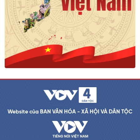
Website của BAN VĂN HÓA - XÃ HỘI VÀ DÂN TỘC