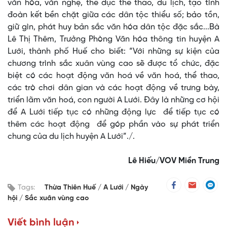
văn hóa, văn nghệ, thể dục thể thao, du lịch, tạo tình
đoàn kết bền chặt giữa các dân tộc thiểu số; bảo tồn,
giữ gìn, phát huy bản sắc văn hóa dân tộc đặc sắc...Bà
Lê Thị Thêm, Trưởng Phòng Văn hóa thông tin huyện A
Lưới, thành phố Huế cho biết: “Với những sự kiện của
chương trình sắc xuân vùng cao sẽ được tổ chức, đặc
biệt có các hoạt động văn hoá về văn hoá, thể thao,
các trò chơi dân gian và các hoạt động về trưng bày,
triển lãm văn hoá, con người A Lưới. Đây là những cơ hội
để A Lưới tiếp tục có những động lực để tiếp tục có
thêm các hoạt động để góp phần vào sự phát triển
chung của du lịch huyện A Lưới”./.
Lê Hiếu/VOV Miền Trung
Tags:
Thừa Thiên Huế
A Lưới
Ngày
hội
Sắc xuân vùng cao
Viết bình luận