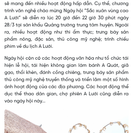
sẽ mang đến nhiều hoạt động hấp dẫn. Cụ thể, chương
trình văn nghệ chào mừng Ngày hội “Sắc xuân vùng cao
A Lưới” sẽ diễn ra lúc 20 giờ đến 22 giờ 30 phút ngày
28/3 tại sân khấu Quảng trường trung tâm huyện. Ngoài
ra, nhiều hoạt động như thi ẩm thực; trưng bày sản
phẩm nông, đặc sản, thủ công mỹ nghệ; trình chiếu
phim về du lịch A Lưới.
Ngày hội còn có các hoạt động văn hóa như tổ chức tái
hiện lễ hội, tái hiện không gian làm bánh A Quát, giã
gạo, thổi khèn, đánh cồng chiêng, trưng bày sản phẩm
thủ công mỹ nghệ truyền thống và triển lãm một số hình
ảnh hoạt động của các địa phương. Các hoạt động thể
dục thể thao dân gian, chợ phiên A Lưới cũng diễn ra
vào ngày hội này...