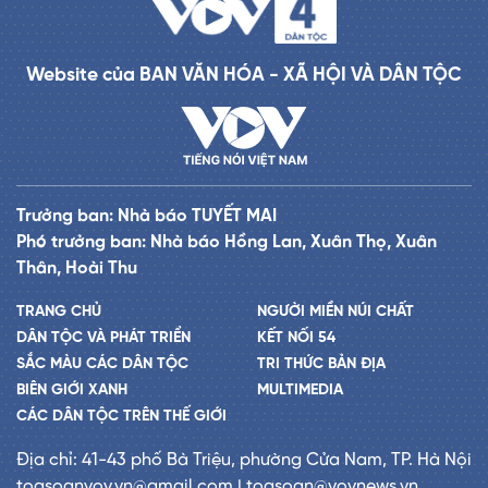
Website của BAN VĂN HÓA - XÃ HỘI VÀ DÂN TỘC
Trưởng ban: Nhà báo TUYẾT MAI
Phó trưởng ban: Nhà báo Hồng Lan, Xuân Thọ, Xuân
Thân, Hoài Thu
TRANG CHỦ
NGƯỜI MIỀN NÚI CHẤT
DÂN TỘC VÀ PHÁT TRIỂN
KẾT NỐI 54
SẮC MÀU CÁC DÂN TỘC
TRI THỨC BẢN ĐỊA
BIÊN GIỚI XANH
MULTIMEDIA
CÁC DÂN TỘC TRÊN THẾ GIỚI
Địa chỉ: 41-43 phố Bà Triệu, phường Cửa Nam, TP. Hà Nội
toasoanvov.vn@gmail.com | toasoan@vovnews.vn