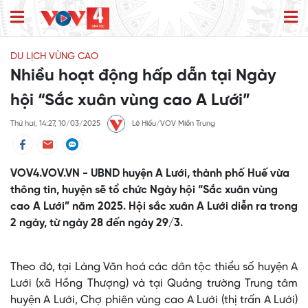
DU LỊCH VÙNG CAO
Nhiều hoạt động hấp dẫn tại Ngày
hội “Sắc xuân vùng cao A Lưới”
Thứ hai, 14:27, 10/03/2025
Lê Hiếu/VOV Miền Trung
VOV4.VOV.VN - UBND huyện A Lưới, thành phố Huế vừa
thông tin, huyện sẽ tổ chức Ngày hội “Sắc xuân vùng
cao A Lưới” năm 2025. Hội sắc xuân A Lưới diễn ra trong
2 ngày, từ ngày 28 đến ngày 29/3.
Theo đó, tại Làng Văn hoá các dân tộc thiểu số huyện A
Lưới (xã Hồng Thượng) và tại Quảng trường Trung tâm
huyện A Lưới, Chợ phiên vùng cao A Lưới (thị trấn A Lưới)