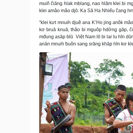
muiñ čiăng hlak mblang, nao hlăm klei bi mg
klei amâo mâo djŏ. Ka Să Ha Nhiếu čang h
“klei kưt mnuih djuê ana K’Ho jing anôk mâo
kơ bruă knuă, thâo bi mguôp hdơ̆ng găp, č
mđung asăp blŭ Việt Nam lŏ bi lar lu hĭn dŭm
anăn mnuih ƀuôn sang srăng khăp hĭn kơ kle