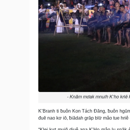
- Knăm mơak mnuih K’ho kriê
K’Branh ti ƀuôn Kon Tách Đăng, ƀuôn hgŭm
đuĕ nao kơ iŏ, ƀiădah grăp blư̆ mâo tue hriê
“Klei kưt muiñ djuê ana K’Ho mâo lu snăk