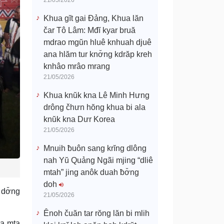
21/05/2026
Khua gĭt gai Đảng, Khua lăn
čar Tô Lâm: Mđĭ kyar bruă
mdrao mgŭn hluê knhuah djuê
ana hlăm tur knơ̆ng kdrăp kreh
knhâo mrâo mrang
21/05/2026
Khua knŭk kna Lê Minh Hưng
drông čhưn hŏng khua bi ala
knŭk kna Dưr Korea
21/05/2026
Mnuih ƀuôn sang krĭng dlông
nah Yŭ Quảng Ngãi mjing “dliê
mtah” jing anôk duah ƀơ̆ng
doh
 dơ̆ng
21/05/2026
Ênoh čuăn tar rŏng lăn bi mlih
sa mta