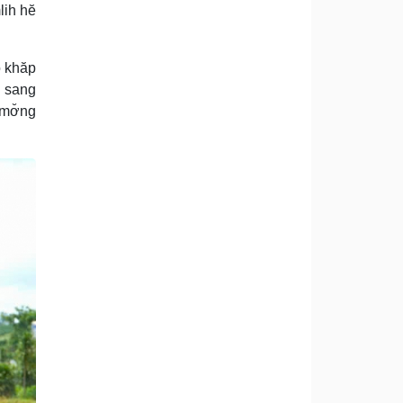
lih hĕ
o khăp
ơ sang
 mơ̆ng