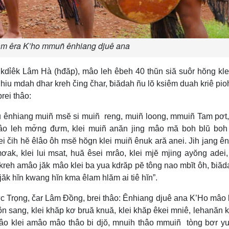
m êra K’ho mmuñ ênhiang djuê ana
kdỉêk Lâm Hà (hđăp), mâo leh êbeh 40 thŭn siă suôr hŏng kle
hiu mdah dhar kreh čing čhar, ƀiădah ñu lŏ ksiêm duah kriê pi
rei thâo:
u ênhiang muiñ msĕ si muiñ reng, muiñ loong, mmuiñ Tam pơt
o leh mơ̆ng đưm, klei muiñ anăn jing mâo mă boh blŭ boh 
čih hĕ êlâo ôh msĕ hŏgn klei muiñ ênuk ară anei. Jih jang ê
ak, klei lui msat, huă êsei mrâo, klei mjĕ mjing ayŏng adei
kreh amâo jăk mâo klei ba yua kdrăp pĕ tông nao mbĭt ôh, ƀiăd
k hĭn kwang hĭn kma êlam hlăm ai tiê hĭn”.
Trọng, čar Lâm Đồng, brei thâo: Ênhiang djuê ana K’Ho mâo l
n sang, klei khăp kơ bruă knuă, klei khăp êkei mniê, lehanăn k
âo klei amâo mâo thâo bi djŏ, mnuih thâo mmuiñ tòng bơr yu