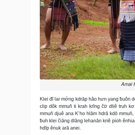
Amai 
Klei đĭ lar mơ̆ng kdrăp hâo hưn yang ƀuôn 
clip dôk mmuñ ti krah krĭng čư̆ dliê tru
mmuñ djuê ana K’ho hlăm hdră kdŏ mmuñ, m
ƀuh klei čiăng dlăng lehanăn kriê pioh ênhi
hdĭp ênuk ară anei.