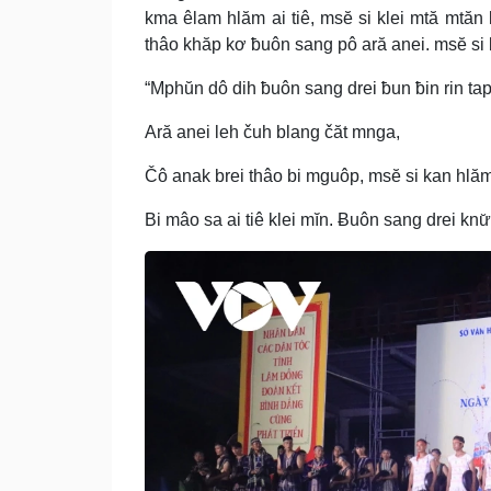
kma êlam hlăm ai tiê, msĕ si klei mtă mtăn
thâo khăp kơ ƀuôn sang pô ară anei. msĕ si 
“Mphŭn dô dih ƀuôn sang drei ƀun ƀin rin ta
Ară anei leh čuh blang čăt mnga,
Čô anak brei thâo bi mguôp, msĕ si kan hlăm
Bi mâo sa ai tiê klei mĭn. Ƀuôn sang drei knư