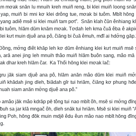
năm mơak snăn lu mnuih kreh muiñ reng, bi klei muiñ loong snă
yap, muiñ bi mni kơ klei drông tue, mơak bi tuôm. Mbĭt hŏng
ang adiê msĕ si klei muiñ tam pơt”. Snăn klah čŭn ênhiang kl
 bi tuôm, hlăm dŭm knăm mơak. Tơdah leh kma čuă êba ê akpi
ei kưt muin djuê ana pô, čiăng bi čuă êmuh, mđĭ ai hdơ̆ng găp.
ồng, mơ̆ng điêt khăp leh kơ dŭm ênhiang klei kưt muiñ msĕ 
riăm, ară anei jing leh mnuih thâo muiñ hlăm ƀuôn sang, mâo mă 
ak dhar kreh hlăm čar. Ka Thổi hŏng klei mơak lač:
gru jăk siam djuê ana pô, hlăm anăn mâo dŭm klei muiñ mơ
 khădah jing dleh, ƀiădah gĭr tui hriăm, čiăng kơ phung hđ
nhuah siam anăn mơ̆ng djuê ana pô.”
o jăk mâo kdrăp pĕ tông tui nao mbĭt ôh, msĕ si mơ̆ng đĭn
 ƀuh sa jar klă mngač ôh, dleh snăk tui hriăm. Msĕ si klei muiñ 
ing Poh, hŏng đŏk muin mdjĕ êdu êun mâo nao mbĭt hŏng đĭn
g.