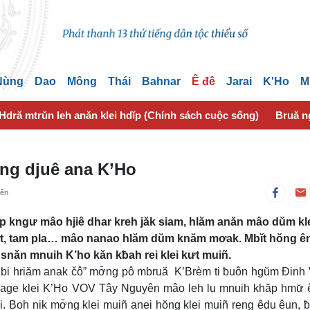
 Nùng
Dao
Mông
Thái
Bahnar
Ê đê
Jarai
K'Ho
M
Hdră mtrŭn leh anăn klei hdĭp (Chính sách cuộc sống)
Bruă n
ang djuê ana K’Ho
yên
p kngư mâo hjiê dhar kreh jăk siam, hlăm anăn mâo dŭm kle
pơ̆t, tam pla… mâo nanao hlăm dŭm knăm mơak. Mbĭt hŏng ê
snăn mnuih K’ho kăn kƀah rei klei kưt muiñ.
ô bi hriăm anak čô” mơ̆ng pô mbruă K’Brèm ti ƀuôn hgŭm Đinh
page klei K’Ho VOV Tây Nguyên mâo leh lu mnuih khăp hmư̆ ê
 ai. Boh nik mơ̆ng klei muiñ anei hŏng klei muiñ reng êdu êun, 