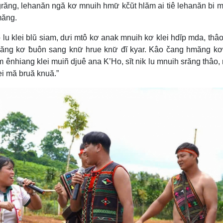
răng, lehanăn ngă kơ mnuih hmư̆ kčŭt hlăm ai tiê lehanăn bi m
măng.
 lu klei blŭ siam, dưi mtô kơ anak mnuih kơ klei hdĭp mda, thâ
iăng kơ ƀuôn sang knư̆ hrue knư̆ đĭ kyar. Kâo čang hmăng k
 ênhiang klei muiñ djuê ana K’Ho, sĭt nik lu mnuih srăng thâo,
i mă bruă knuă.”