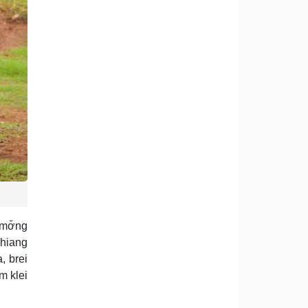
 mơ̆ng
nhiang
, brei
m klei