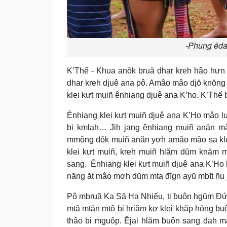
-Phung êda
K’Thế - Khua anôk bruă dhar kreh hâo hưn 
dhar kreh djuê ana pô. Amâo mâo djŏ knŏng 
klei kưt muiñ ênhiang djuê ana K’ho. K’Thế b
Ênhiang klei kưt muiñ djuê ana K’Ho mâo l
bi kmlah… Jih jang ênhiang muiñ anăn mâ
mmông dôk muiñ anăn yơh amâo mâo sa klei 
klei kưt muiñ, kreh muiñ hlăm dŭm knăm mơ
sang. Ênhiang klei kưt muiñ djuê ana K’Ho 
năng ăt mâo mơh dŭm mta đĭgn ayŭ mbĭt ñu jă
Pô mbruă Ka Să Ha Nhiếu, ti ƀuôn hgŭm Đức 
mtă mtăn mtô bi hriăm kơ klei khăp hŏng ƀuô
thâo bi mguôp. Êjai hlăm ƀuôn sang dah m