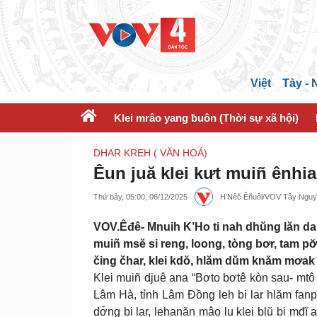
Việt
Tày -
Klei mrâo yang ƀuôn (Thời sự xã hội)
DHAR KREH ( VĂN HOÁ)
Êun juă klei kưt muiñ ênhi
Thứ bảy, 05:00, 06/12/2025
H’Nêč Êñuôl/VOV Tây Ngu
VOV.Êđê- Mnuih K’Ho ti nah dhŭng lăn da
muiñ msĕ si reng, loong, tòng bơr, tam 
čing čhar, klei kdŏ, hlăm dŭm knăm mơak 
Klei muiñ djuê ana “Bơto bơtê kòn sau- mt
Lâm Hà, tỉnh Lâm Đồng leh bi lar hlăm fan
dơ̆ng bi lar, lehanăn mâo lu klei blŭ bi mđĭ