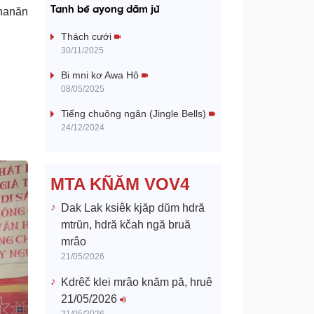
a
Tanh bĕ ayong dăm jŭ
ehanăn
y
Thách cưới
30/11/2025
V
Bi mni kơ Awa Hô
08/05/2025
i
Tiếng chuông ngân (Jingle Bells)
d
24/12/2024
e
MTA KÑĂM VOV4
o
Dak Lak ksiêk kjăp dŭm hdră
mtrŭn, hdră kčah ngă bruă
mrâo
21/05/2026
Kdrêč klei mrâo knăm pă, hruê
21/05/2026