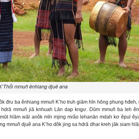
K’Thổi mmuñ ênhiang djuê ana
dôk đru ba ênhiang mmuñ K’ho truh giăm hĭn hŏng phung hđeh,
h kơ hdră mmuñ jiă knhuah Lăn dap kngư. Dŭm mmuñ ba leh ê
ŭt hlăm wăl anôk mĭn mjing mrâo lehanăn mdah kơ êpul êya
ang mmuñ djuê ana K’ho dôk jing sa hdră dhar kreh jăk siam hlă