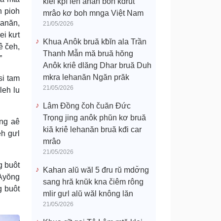
klei kpĭ leh anăn boh kdrŭt
n pioh
mrâo kơ boh mnga Việt Nam
 anăn,
21/05/2026
ei kưt
Khua Anôk bruă kƀĭn ala Trần
ê čeh,
Thanh Mẫn mă bruă hŏng
”
Anôk kriê dlăng Dhar bruă Duh
mkra lehanăn Ngăn prăk
si tam
21/05/2026
leh lu
Lâm Đồng čoh čuăn Đức
Trọng jing anôk phŭn kơ bruă
̆ng aê
kiă kriê lehanăn bruă kđi car
eh gưl
mrâo
21/05/2026
g buôt
Kahan alŭ wăl 5 đru rŭ mdơ̆ng
“Ayŏng
sang hră knŭk kna čiêm rông
g buôt
mlir gưl alŭ wăl knông lăn
21/05/2026