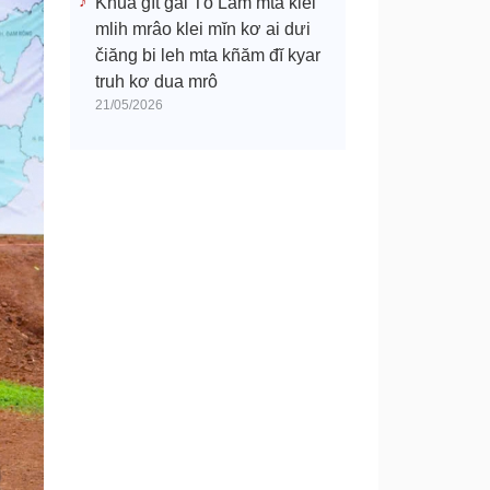
Khua gĭt gai Tô Lâm mtă klei
mlih mrâo klei mĭn kơ ai dưi
čiăng bi leh mta kñăm đĭ kyar
truh kơ dua mrô
21/05/2026