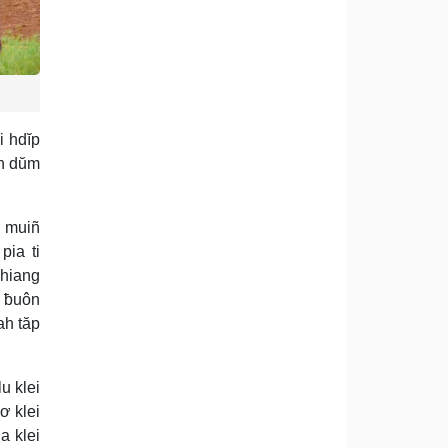
i hdĭp
oh dŭm
, muiñ
pia ti
nhiang
, ƀuôn
ah tăp
u klei
ơ klei
a klei