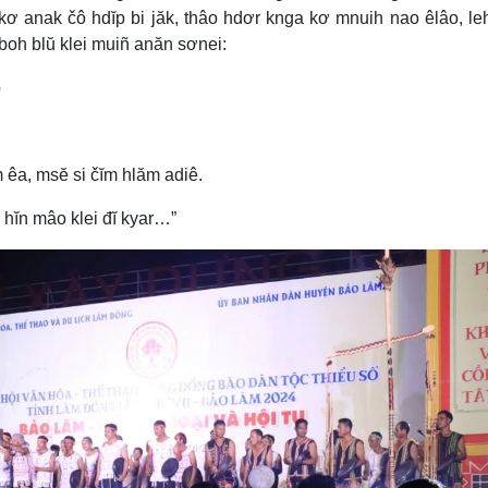
 kơ anak čô hdĭp bi jăk, thâo hdơr knga kơ mnuih nao êlâo, l
boh blŭ klei muiñ anăn sơnei:
p
 êa, msĕ si čĭm hlăm adiê.
̆ hĭn mâo klei đĭ kyar…”