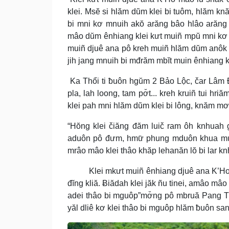
klei. Msĕ si hlăm dŭm klei bi tuôm, hlăm k
bi mni kơ mnuih akŏ arăng bâo hlâo arăng 
mâo dŭm ênhiang klei kưt muiñ mpŭ mni kơ y
muiñ djuê ana pô kreh muiñ hlăm dŭm anôk
jih jang mnuih bi mđrăm mbĭt muin ênhiang kl
Ka Thổi ti ƀuôn hgŭm 2 Bảo Lộc, čar Lâm Đ
pla, lah loong, tam pơ̆t... kreh kruiñ tui h
klei pah mni hlăm dŭm klei bi lông, knăm mơ
“Hŏng klei čiăng đăm luič ram ôh knhuah 
aduôn pô đưm, hmư̆ phung mduôn khua muiñ
mrâo mâo klei thâo khăp lehanăn lŏ bi lar k
Klei mkưt muiñ ênhiang djuê ana K’Ho amâ
đĭng kliă. Ƀiădah klei jăk ñu tinei, amâo mâo
adei thâo bi mguôp”mơ̆ng pô mbruă Pang T
yăl dliê kơ klei thâo bi mguôp hlăm ƀuôn san