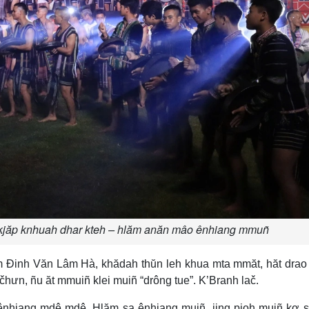
 kjăp knhuah dhar kteh – hlăm anăn mâo ênhiang mmuñ
 Đinh Văn Lâm Hà, khădah thŭn leh khua mta mmăt, hăt drao
 čhưn, ñu ăt mmuiñ klei muiñ “drông tue”. K’Branh lač.
 ênhiang mdê mdê. Hlăm sa ênhiang muiñ, jing pioh muiñ kơ 