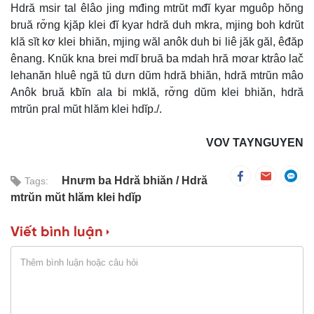
Hdră msir tal êlâo jing mđing mtrŭt mđĭ kyar mguôp hŏng
bruă rơ̆ng kjăp klei đĭ kyar hdră duh mkra, mjing boh kdrŭt
klă sĭt kơ klei bhiăn, mjing wăl anôk duh bi liê jăk găl, êđăp
ênang. Knŭk kna brei mdĭ bruă ba mdah hră mơar ktrâo lač
lehanăn hluê ngă tŭ dưn dŭm hdră bhiăn, hdră mtrŭn mâo
Anôk bruă kƀĭn ala bi mklă, rơ̆ng dŭm klei bhiăn, hdră
mtrŭn pral mŭt hlăm klei hdĭp./.
VOV TAYNGUYEN
Hnưm ba Hdră bhiăn
Hdră
Tags:
mtrŭn mŭt hlăm klei hdĭp
Viết bình luận