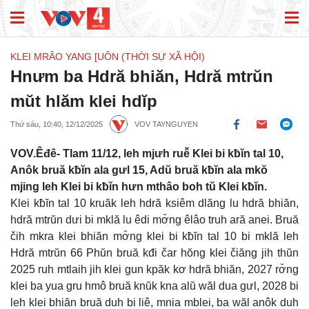
KLEI MRÂO YANG [UÔN (THỜI SỰ XÃ HỘI)
Hnưm ba Hdră bhiăn, Hdră mtrŭn
mŭt hlăm klei hdĭp
Thứ sáu, 10:40, 12/12/2025
VOV TAYNGUYEN
VOV.Êđê- Tlam 11/12, leh mjưh ruê̆ Klei bi kƀĭn tal 10,
Anôk bruă kƀĭn ala gưl 15, Adŭ bruă kƀĭn ala mkŏ
mjing leh Klei bi kƀĭn hưn mthâo boh tŭ Klei kƀĭn.
Klei kƀĭn tal 10 kruăk leh hdră ksiêm dlăng lu hdră bhiăn,
hdră mtrŭn dưi bi mklă lu êdi mơ̆ng êlâo truh ară anei. Bruă
čih mkra klei bhiăn mơ̆ng klei bi kƀĭn tal 10 bi mklă leh
Hdră mtrŭn 66 Phŭn bruă kđi čar hŏng klei čiăng jih thŭn
2025 ruh mtlaih jih klei gun kpăk kơ hdră bhiăn, 2027 rơ̆ng
klei ba yua gru hmô bruă knŭk kna alŭ wăl dua gưl, 2028 bi
leh klei bhiăn bruă duh bi liê, mnia mblei, ba wăl anôk duh