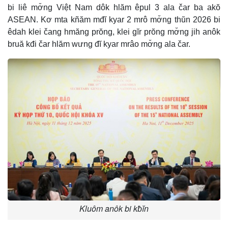
bi liê mơ̆ng Việt Nam dôk hlăm êpul 3 ala čar ba akŏ
ASEAN. Kơ mta kñăm mđĭ kyar 2 mrô mơ̆ng thŭn 2026 bi
êdah klei čang hmăng prŏng, klei gĭr prŏng mơ̆ng jih anôk
bruă kđi čar hlăm wưng đĭ kyar mrâo mơ̆ng ala čar.
Kluôm anôk bi kƀĭn