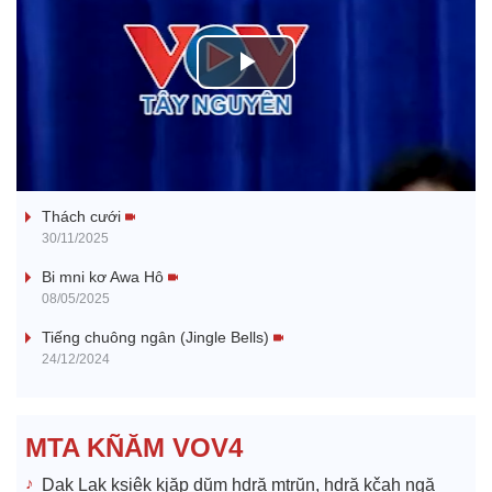
P
l
Tanh bĕ ayong dăm jŭ
a
Thách cưới
y
30/11/2025
V
Bi mni kơ Awa Hô
08/05/2025
i
Tiếng chuông ngân (Jingle Bells)
24/12/2024
d
e
MTA KÑĂM VOV4
o
Dak Lak ksiêk kjăp dŭm hdră mtrŭn, hdră kčah ngă