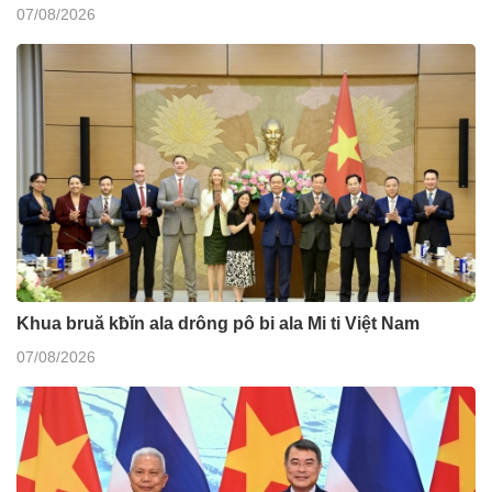
07/08/2026
Khua bruă kƀĭn ala drông pô bi ala Mi ti Việt Nam
07/08/2026