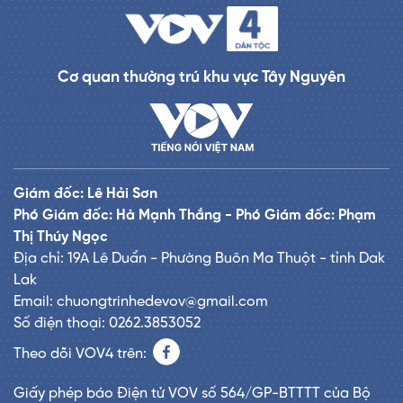
Cơ quan thường trú khu vực Tây Nguyên
Giám đốc: Lê Hải Sơn
Phó Giám đốc: Hà Mạnh Thắng - Phó Giám đốc: Phạm
Thị Thúy Ngọc
Địa chỉ: 19A Lê Duẩn - Phường Buôn Ma Thuột - tỉnh Dak
Lak
Email: chuongtrinhedevov@gmail.com
Số điện thoại: 0262.3853052
Theo dõi VOV4 trên:
Giấy phép báo Điện tử VOV số 564/GP-BTTTT của Bộ