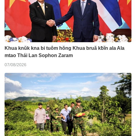
Khua knŭk kna bi tuôm hŏng Khua bruă kƀĭn ala Ala
mtao Thái Lan Sophon Zaram
07/08/2026