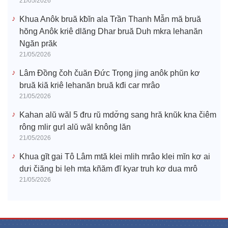
21/05/2026
Khua Anôk bruă kƀĭn ala Trần Thanh Mẫn mă bruă
hŏng Anôk kriê dlăng Dhar bruă Duh mkra lehanăn
Ngăn prăk
21/05/2026
Lâm Đồng čoh čuăn Đức Trọng jing anôk phŭn kơ
bruă kiă kriê lehanăn bruă kđi car mrâo
21/05/2026
Kahan alŭ wăl 5 đru rŭ mdơ̆ng sang hră knŭk kna čiêm
rông mlir gưl alŭ wăl knông lăn
21/05/2026
Khua gĭt gai Tô Lâm mtă klei mlih mrâo klei mĭn kơ ai
dưi čiăng bi leh mta kñăm đĭ kyar truh kơ dua mrô
21/05/2026