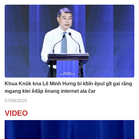
Khua Knŭk kna Lê Minh Hưng bi kƀĭn êpul gĭt gai răng
mgang klei êđăp ênang internet ala čar
07/08/2026
VIDEO