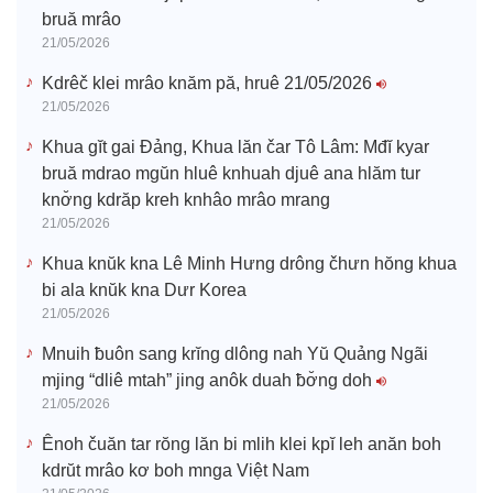
bruă mrâo
21/05/2026
Kdrêč klei mrâo knăm pă, hruê 21/05/2026
21/05/2026
Khua gĭt gai Đảng, Khua lăn čar Tô Lâm: Mđĭ kyar
bruă mdrao mgŭn hluê knhuah djuê ana hlăm tur
knơ̆ng kdrăp kreh knhâo mrâo mrang
21/05/2026
Khua knŭk kna Lê Minh Hưng drông čhưn hŏng khua
bi ala knŭk kna Dưr Korea
21/05/2026
Mnuih ƀuôn sang krĭng dlông nah Yŭ Quảng Ngãi
mjing “dliê mtah” jing anôk duah ƀơ̆ng doh
21/05/2026
Ênoh čuăn tar rŏng lăn bi mlih klei kpĭ leh anăn boh
kdrŭt mrâo kơ boh mnga Việt Nam