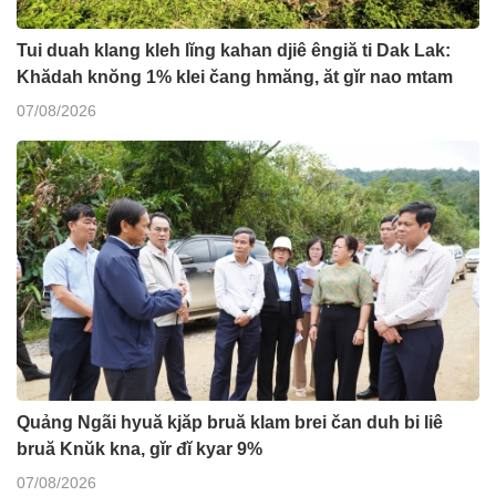
Tui duah klang kleh lĭng kahan djiê êngiă ti Dak Lak:
Khădah knŏng 1% klei čang hmăng, ăt gĭr nao mtam
07/08/2026
Quảng Ngãi hyuă kjăp bruă klam brei čan duh bi liê
bruă Knŭk kna, gĭr đĭ kyar 9%
07/08/2026