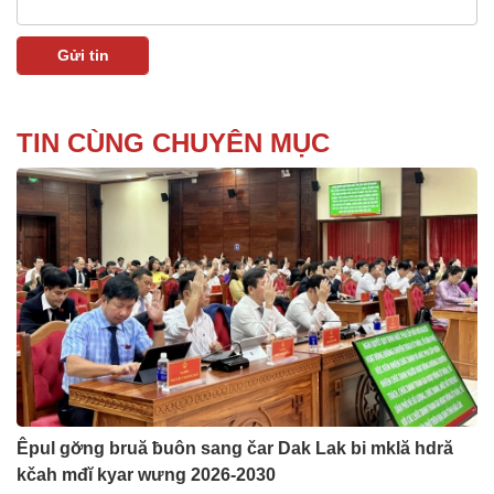
TIN CÙNG CHUYÊN MỤC
Êpul gơ̆ng bruă ƀuôn sang čar Dak Lak bi mklă hdră
kčah mđĭ kyar wưng 2026-2030