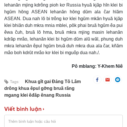
lehanăn mjing kdrông pioh kơ Russia hyuă kjăp hĭn klei bi
hgŭm hŏng ASEAN lehanăn hŏng dŭm ala čar hlăm
ASEAN. Dua nah lŏ bi trông kơ klei hgŭm mkăn hyuă kjăp
klei bhiăn duh mkra mnia mblei, pŏk phai bruă hgŭm êa pui
êwa čuh, bruă lŏ hma, bruă mkra mjing masin lehanăn
kdrăp mrâo, lehanăn klei bi hgŭm dŭm alŭ wăl, phung duh
mkra lehanăn êpul hgŭm bruă duh mkra dua ala čar, kñăm
mâo boh kdrŭt mrâo kơ klei bi mguôp dua nah./.
Pô mblang: Y-Khem Niê
Khua gĭt gai Đảng Tô Lâm
Tags:
drông khua êpul gơ̆ng bruă răng
mgang klei êđăp ênang Russia
Viết bình luận