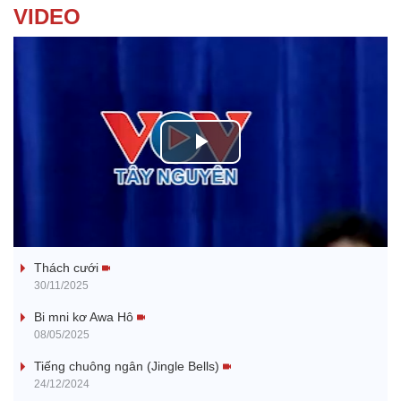
VIDEO
P
l
Tanh bĕ ayong dăm jŭ
a
Thách cưới
y
30/11/2025
V
Bi mni kơ Awa Hô
08/05/2025
i
Tiếng chuông ngân (Jingle Bells)
24/12/2024