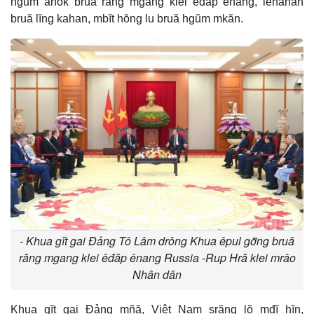
hgŭm anôk bruă răng mgang klei êđăp ênang, lehanăn
bruă lĭng kahan, mbĭt hŏng lu bruă hgŭm mkăn.
- Khua gĭt gai Đảng Tô Lâm drông Khua êpul gơ̆ng bruă
răng mgang klei êđăp ênang Russia -Rup Hră klei mrâo
Nhân dân
Khua gĭt gai Đảng mñă, Việt Nam srăng lŏ mđĭ hĭn,