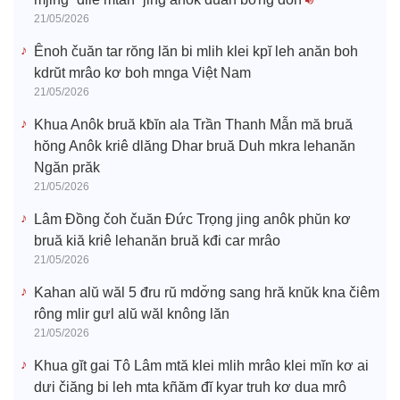
21/05/2026
Ênoh čuăn tar rŏng lăn bi mlih klei kpĭ leh anăn boh
kdrŭt mrâo kơ boh mnga Việt Nam
21/05/2026
Khua Anôk bruă kƀĭn ala Trần Thanh Mẫn mă bruă
hŏng Anôk kriê dlăng Dhar bruă Duh mkra lehanăn
Ngăn prăk
21/05/2026
Lâm Đồng čoh čuăn Đức Trọng jing anôk phŭn kơ
bruă kiă kriê lehanăn bruă kđi car mrâo
21/05/2026
Kahan alŭ wăl 5 đru rŭ mdơ̆ng sang hră knŭk kna čiêm
rông mlir gưl alŭ wăl knông lăn
21/05/2026
Khua gĭt gai Tô Lâm mtă klei mlih mrâo klei mĭn kơ ai
dưi čiăng bi leh mta kñăm đĭ kyar truh kơ dua mrô