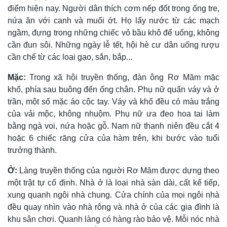
điểm hiện nay. Người dân thích cơm nếp đốt trong ống tre,
nứa ăn với canh và muối ớt. Họ lấy nước từ các mạch
ngầm, đựng trong những chiếc vỏ bầu khô để uống, không
cần đun sôi. Những ngày lễ tết, hội hè cư dân uống rượu
cần chế từ các loại gạo, sắn, bắp...
Mặc:
Trong xã hội truyền thống, đàn ông Rơ Măm mặc
khố, phía sau buông đến ống chân. Phụ nữ quấn váy và ở
trần, một số mặc áo cộc tay. Váy và khố đều có màu trắng
của vải mộc, không nhuộm. Phụ nữ ưa đeo hoa tai làm
bằng ngà voi, nứa hoặc gỗ. Nam nữ thanh niên đều cắt 4
hoặc 6 chiếc răng cửa của hàm trên, khi bước vào tuổi
trưởng thành.
Ở:
Làng truyền thống của người Rơ Măm được dựng theo
một trật tự cố định. Nhà ở là loại nhà sàn dài, cất kế tiếp,
xung quanh ngôi nhà chung. Cửa chính của mọi ngôi nhà
đều quay nhìn vào nhà rông và nhà ở của các gia đình là
khu sân chơi. Quanh làng có hàng rào bảo vệ. Mỗi nóc nhà