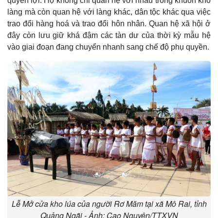
quyền lợi. Họ không chỉ quan hệ với nhau trong khuôn khổ
làng mà còn quan hệ với làng khác, dân tộc khác qua việc
trao đổi hàng hoá và trao đổi hôn nhân. Quan hệ xã hội ở
đây còn lưu giữ khá đậm các tàn dư của thời kỳ mẫu hệ
vào giai đoạn đang chuyển nhanh sang chế độ phụ quyền.
Lễ Mở cửa kho lúa của người Rơ Măm tại xã Mô Rai, tỉnh
Quảng Ngãi - Ảnh: Cao Nguyên/TTXVN