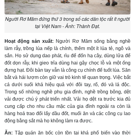
Người Rơ Măm đứng thứ 3 trong số các dân tộc rất ít người
tại Việt Nam - Ảnh: Thành Đạt.
Hoạt động sản xuất:
Người Rơ Măm sống bằng nghề
làm rẫy, trồng lúa nếp là chính, thêm một ít lúa tẻ, ngô và
sắn. Họ sử dụng dao phát, rìu để đốn hạ cây, dùng lửa để
đốt dọn rẫy, khi gieo trỉa dùng hai gậy chọc lỗ và một ống
đựng hạt. Ðôi bàn tay vẫn là công cụ chính để tuốt lúa. Săn
bắt và hái lượm còn giữ vai trò kinh tế quan trọng. Việc bắt
cá dưới suối khá hiệu quả với đôi tay, rổ, đó và lá độc.
Trong số những nghề phụ gia đình, nghề trồng bông, dệt
vải được chú ý phát triển nhất. Vải họ dệt ra trước kia đủ
cung cấp cho nhu cầu mặc của gia đình ngoài ra còn là
hàng hoá trao đổi lấy dầu đốt, muối ăn và các công cụ lao
động bằng sắt mà họ không làm ra được.
Ăn:
Tập quán ăn bốc còn tồn tại khá phổ biến vào thời