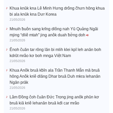
Khua knŭk kna Lê Minh Hưng drông čhưn hŏng khua
bi ala knŭk kna Dưr Korea
21/05/2026
Mnuih ƀuôn sang krĭng dlông nah Yŭ Quảng Ngãi
mjing “dliê mtah” jing anôk duah ƀơ̆ng doh
21/05/2026
Ênoh čuăn tar rŏng lăn bi mlih klei kpĭ leh anăn boh
kdrŭt mrâo kơ boh mnga Việt Nam
21/05/2026
Khua Anôk bruă kƀĭn ala Trần Thanh Mẫn mă bruă
hŏng Anôk kriê dlăng Dhar bruă Duh mkra lehanăn
Ngăn prăk
21/05/2026
Lâm Đồng čoh čuăn Đức Trọng jing anôk phŭn kơ
bruă kiă kriê lehanăn bruă kđi car mrâo
21/05/2026