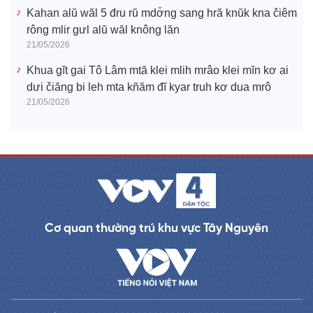
Kahan alŭ wăl 5 đru rŭ mdơ̆ng sang hră knŭk kna čiêm
rông mlir gưl alŭ wăl knông lăn
21/05/2026
Khua gĭt gai Tô Lâm mtă klei mlih mrâo klei mĭn kơ ai
dưi čiăng bi leh mta kñăm đĭ kyar truh kơ dua mrô
21/05/2026
Cơ quan thường trú khu vực Tây Nguyên