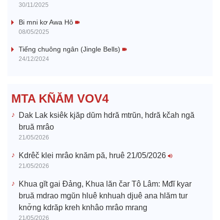
y
30/11/2025
V
Bi mni kơ Awa Hô
08/05/2025
i
Tiếng chuông ngân (Jingle Bells)
24/12/2024
d
e
MTA KÑĂM VOV4
o
Dak Lak ksiêk kjăp dŭm hdră mtrŭn, hdră kčah ngă
bruă mrâo
21/05/2026
Kdrêč klei mrâo knăm pă, hruê 21/05/2026
21/05/2026
Khua gĭt gai Đảng, Khua lăn čar Tô Lâm: Mđĭ kyar
bruă mdrao mgŭn hluê knhuah djuê ana hlăm tur
knơ̆ng kdrăp kreh knhâo mrâo mrang
21/05/2026