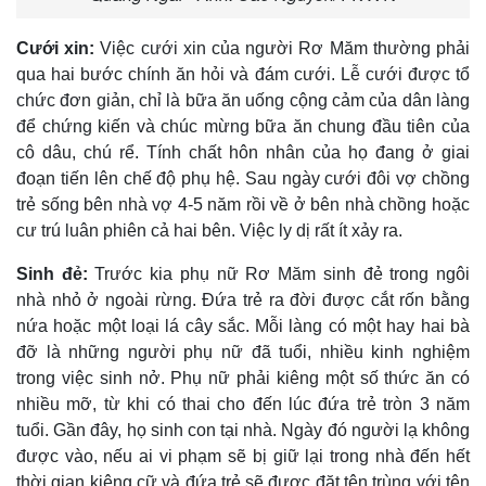
Cưới xin:
Việc cưới xin của người Rơ Măm thường phải
qua hai bước chính ăn hỏi và đám cưới. Lễ cưới được tổ
chức đơn giản, chỉ là bữa ăn uống cộng cảm của dân làng
để chứng kiến và chúc mừng bữa ăn chung đầu tiên của
cô dâu, chú rể. Tính chất hôn nhân của họ đang ở giai
đoạn tiến lên chế độ phụ hệ. Sau ngày cưới đôi vợ chồng
trẻ sống bên nhà vợ 4-5 năm rồi về ở bên nhà chồng hoặc
cư trú luân phiên cả hai bên. Việc ly dị rất ít xảy ra.
Sinh đẻ:
Trước kia phụ nữ Rơ Măm sinh đẻ trong ngôi
nhà nhỏ ở ngoài rừng. Ðứa trẻ ra đời được cắt rốn bằng
nứa hoặc một loại lá cây sắc. Mỗi làng có một hay hai bà
đỡ là những người phụ nữ đã tuổi, nhiều kinh nghiệm
trong việc sinh nở. Phụ nữ phải kiêng một số thức ăn có
nhiều mỡ, từ khi có thai cho đến lúc đứa trẻ tròn 3 năm
tuổi. Gần đây, họ sinh con tại nhà. Ngày đó người lạ không
được vào, nếu ai vi phạm sẽ bị giữ lại trong nhà đến hết
thời gian kiêng cữ và đứa trẻ sẽ được đặt tên trùng với tên