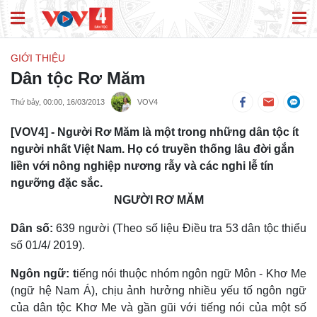
GIỚI THIỆU
Dân tộc Rơ Măm
Thứ bảy, 00:00, 16/03/2013
VOV4
[VOV4] - Người Rơ Măm là một trong những dân tộc ít
người nhất Việt Nam. Họ có truyền thống lâu đời gắn
liền với nông nghiệp nương rẫy và các nghi lễ tín
ngưỡng đặc sắc.
NGƯỜI RƠ MĂM
Dân số:
639 người (Theo số liệu Điều tra 53 dân tộc thiểu
số 01/4/ 2019).
Ngôn ngữ: t
iếng nói thuộc nhóm ngôn ngữ Môn - Khơ Me
(ngữ hệ Nam Á), chịu ảnh hưởng nhiều yếu tố ngôn ngữ
của dân tộc Khơ Me và gần gũi với tiếng nói của một số