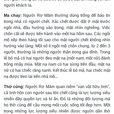
người khách lạ.
Ma chay:
Người Rơ Măm thường dùng trống để báo tin
trong nhà có người chết. Xác chết được đặt ở mặt trước
ngôi nhà, đầu hướng vào trong, mặt nhìn nghiêng. Việc
chôn cất sẽ được tiến hành vào một hai hôm sau. Các ngôi
mộ xếp theo hàng lối sao cho mặt người chết không nhìn
hướng vào làng. Một số ít ngôi mộ chôn chung, từ 2 đến 3
người, thường là những người thân trong gia đình. Trong
lễ bỏ mả có hai người đeo mặt nạ (một nam, một nữ) đánh
trống nhảy múa. Mặt nạ nam có hai sừng trên đầu, mặt nạ
nữ có hai chiếc răng nanh. Kết thúc lễ bỏ mả, hai chiếc mặt
nạ được treo lại trên nhà mồ...
Thờ cúng:
Người Rơ Măm quan niệm "vạn vật hữu linh",
cả linh hồn con người sau khi chết cũng là lực lượng siêu
nhiên đầy quyền lực và bí ẩn. Ðó là những đối tượng mà
họ thờ cúng để cầu mong một cuộc sống tốt đẹp hơn. Một
trong những lực lượng siêu nhiên được người dân thờ