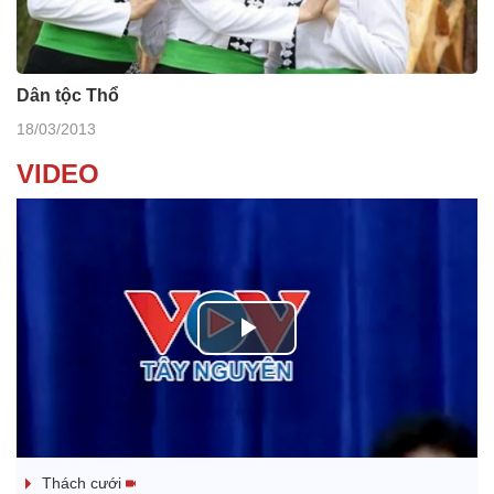
Dân tộc Thổ
18/03/2013
VIDEO
P
l
Tanh bĕ ayong dăm jŭ
a
Thách cưới