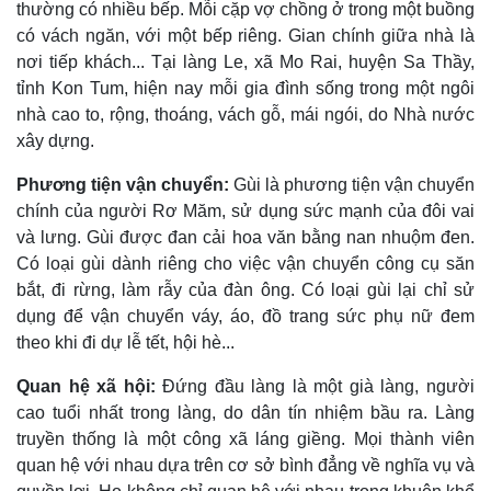
thường có nhiều bếp. Mỗi cặp vợ chồng ở trong một buồng
có vách ngăn, với một bếp riêng. Gian chính giữa nhà là
nơi tiếp khách... Tại làng Le, xã Mo Rai, huyện Sa Thầy,
tỉnh Kon Tum, hiện nay mỗi gia đình sống trong một ngôi
nhà cao to, rộng, thoáng, vách gỗ, mái ngói, do Nhà nước
xây dựng.
Phương tiện vận chuyển:
Gùi là phương tiện vận chuyển
chính của người Rơ Măm, sử dụng sức mạnh của đôi vai
và lưng. Gùi được đan cải hoa văn bằng nan nhuộm đen.
Có loại gùi dành riêng cho việc vận chuyển công cụ săn
bắt, đi rừng, làm rẫy của đàn ông. Có loại gùi lại chỉ sử
dụng để vận chuyển váy, áo, đồ trang sức phụ nữ đem
theo khi đi dự lễ tết, hội hè...
Quan hệ xã hội:
Ðứng đầu làng là một già làng, người
cao tuổi nhất trong làng, do dân tín nhiệm bầu ra. Làng
truyền thống là một công xã láng giềng. Mọi thành viên
quan hệ với nhau dựa trên cơ sở bình đẳng về nghĩa vụ và