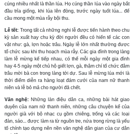
cúng nhiều nhất là thần lúa. Họ cúng thần lúa vào ngày bắt
đầu trỉa giống, khi lúa lên đòng, trước ngày tuốt lúa... để
cầu mong một mùa rẫy bội thu.
Lễ tết:
Trong tất cả những nghi lễ được tiến hành theo chu
kỳ sản xuất hay chu kỳ đời người đều có hiến tế các con
vật như: gà, lợn hoặc trâu. Ngày lễ lớn nhất thường được
tổ chức sau khi thu hoạch mùa rẫy. Các gia đình trong làng
làm lễ mừng kế tiếp nhau, có thể mỗi ngày một gia đình
hay 4-5 ngày một chủ hộ giết lợn, gà, thậm chí tổ chức đâm
trâu mời bà con trong làng tới dự. Sau lễ mừng lúa mới là
thời điểm diễn ra hàng loạt đám cưới của nam nữ thanh
niên và lễ bỏ mả cho người đã chết.
Văn nghệ:
Những làn điệu dân ca, những bài hát giao
duyên của nam nữ thanh niên, những câu chuyện kể của
người già với bộ nhạc cụ gồm chiêng, trống và các loại
đàn, sáo... được làm ra từ nguồn tre, nứa trong rừng là yếu
tố chính tạo dựng nên nền văn nghệ dân gian của cư dân