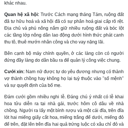
khác nhau.
Quan hệ xã hội:
Trước Cách mạng tháng Tám, ruộng đất
đã tư hữu hoá và xã hội đã có sự phân hoá giai cấp rõ rệt.
Ðịa chủ và phú nông nắm giữ nhiều ruộng đất và bóc lột
các tầng lớp nông dân lao động dưới hình thức phát canh
thu tô, thuê mướn nhân công và cho vay nặng lãi.
Bên cạnh bộ máy chính quyền, ở các làng còn có người
đứng đầy làng do dân bầu ra để quản lý công việc chung.
Cưới xin:
Nam nữ được tự do yêu đương nhưng có thành
vợ thành chồng hay không họ lại tuỳ thuộc vào "số mệnh"
và sự quyết định của bố mẹ.
Ðám cưới gồm nhiều nghi lễ. Ðáng chú ý nhất có lễ khai
hoa tửu diễn ra tại nhà gái, trước hôm cô dâu về nhà
chồng. Người ra lấy một bình rượu và một cái đĩa, trên đĩa
lót hai miếng giấy cắt hoa, miếng trắng để dưới, miếng đỏ
để trên, đặt lên trên đĩa hai quả trứng luộc có xâu chỉ đỏ và