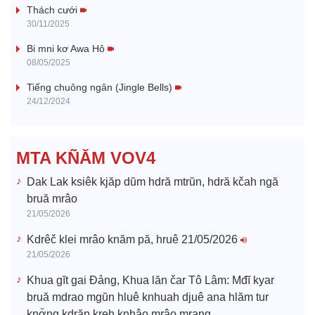
Thách cưới
y
30/11/2025
V
Bi mni kơ Awa Hô
08/05/2025
i
Tiếng chuông ngân (Jingle Bells)
24/12/2024
d
e
MTA KÑĂM VOV4
o
Dak Lak ksiêk kjăp dŭm hdră mtrŭn, hdră kčah ngă
bruă mrâo
21/05/2026
Kdrêč klei mrâo knăm pă, hruê 21/05/2026
21/05/2026
Khua gĭt gai Đảng, Khua lăn čar Tô Lâm: Mđĭ kyar
bruă mdrao mgŭn hluê knhuah djuê ana hlăm tur
knơ̆ng kdrăp kreh knhâo mrâo mrang