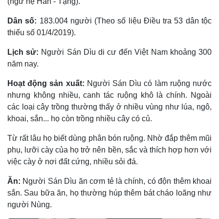
(ngữ hệ Hán - Tạng).
Dân số:
183.004 người (Theo số liệu Điều tra 53 dân tộc
thiểu số 01/4/2019).
Lịch sử:
Người Sán Dìu di cư đến Việt Nam khoảng 300
năm nay.
Hoạt động sản xuất:
Người Sán Dìu có làm ruộng nước
nhưng không nhiều, canh tác ruộng khô là chính. Ngoài
các loại cây trồng thường thấy ở nhiều vùng như lúa, ngô,
khoai, sắn... họ còn trồng nhiều cây có củ.
Từ rất lâu họ biết dùng phân bón ruộng. Nhờ đắp thêm mũi
phụ, lưỡi cày của họ trở nên bền, sắc và thích hợp hơn với
việc cày ở nơi đất cứng, nhiều sỏi đá.
Ăn:
Người Sán Dìu ăn cơm tẻ là chính, có độn thêm khoai
sắn. Sau bữa ăn, họ thường húp thêm bát cháo loãng như
người Nùng.