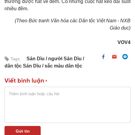
thường được hát về đêm. Có những cuộc hát kéo dài suốt
nhiều đêm.
(Theo Bức tranh Văn hóa các Dân tộc Việt Nam - NXB
Giáo dục)
VOV4
Sán Dìu
người Sán Dìu
Tags:
dân tộc Sán Dìu
sắc màu dân tộc
Viết bình luận