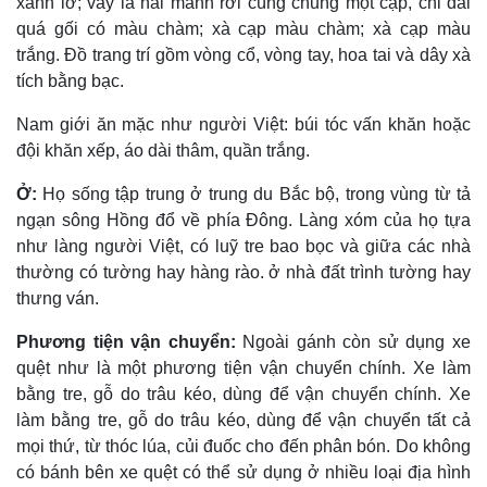
xanh lơ; váy là hai mảnh rời cùng chung một cạp, chỉ dài
quá gối có màu chàm; xà cạp màu chàm; xà cạp màu
trắng. Ðồ trang trí gồm vòng cổ, vòng tay, hoa tai và dây xà
tích bằng bạc.
Nam giới ăn mặc như người Việt: búi tóc vấn khăn hoặc
đội khăn xếp, áo dài thâm, quần trắng.
Ở:
Họ sống tập trung ở trung du Bắc bộ, trong vùng từ tả
ngạn sông Hồng đổ về phía Ðông. Làng xóm của họ tựa
như làng người Việt, có luỹ tre bao bọc và giữa các nhà
thường có tường hay hàng rào. ở nhà đất trình tường hay
thưng ván.
Phương tiện vận chuyển:
Ngoài gánh còn sử dụng xe
quệt như là một phương tiện vận chuyển chính. Xe làm
bằng tre, gỗ do trâu kéo, dùng để vận chuyển chính. Xe
làm bằng tre, gỗ do trâu kéo, dùng để vận chuyển tất cả
mọi thứ, từ thóc lúa, củi đuốc cho đến phân bón. Do không
có bánh bên xe quệt có thể sử dụng ở nhiều loại địa hình