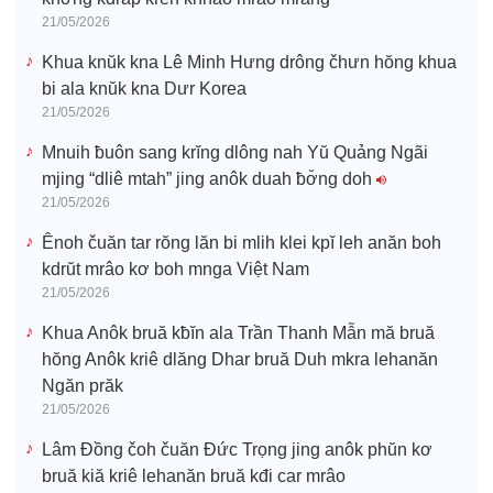
21/05/2026
Khua knŭk kna Lê Minh Hưng drông čhưn hŏng khua
bi ala knŭk kna Dưr Korea
21/05/2026
Mnuih ƀuôn sang krĭng dlông nah Yŭ Quảng Ngãi
mjing “dliê mtah” jing anôk duah ƀơ̆ng doh
21/05/2026
Ênoh čuăn tar rŏng lăn bi mlih klei kpĭ leh anăn boh
kdrŭt mrâo kơ boh mnga Việt Nam
21/05/2026
Khua Anôk bruă kƀĭn ala Trần Thanh Mẫn mă bruă
hŏng Anôk kriê dlăng Dhar bruă Duh mkra lehanăn
Ngăn prăk
21/05/2026
Lâm Đồng čoh čuăn Đức Trọng jing anôk phŭn kơ
bruă kiă kriê lehanăn bruă kđi car mrâo