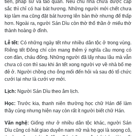
tiên, pháp sư và táo quân. Nếu chủ nhà chưa được cấp
sắc thì chỉ có hai bát hương. Những người mới chết chưa
kịp làm ma cũng đặt bát hương lên bàn thờ nhưng để thấp
hơn. Ngoài ra, người Sán Dìu còn thờ thổ thần ở miếu thờ
thành hoàng ở đình.
Lễ tết:
Có những ngày tết như nhiều dân tộc ở trong vùng.
Riêng tết Ðông chí còn mang thêm ý nghĩa cầu mong có
con đàn, cháu đống. Những người đã lấy nhau lâu mà vẫn
chưa có con thì sau khi ăn tết xong người vợ về nhà bố mẹ
đẻ ở. Người chồng cho ông mối đến hỏi và sau đó tổ chức
cưới lại như là cưới vợ mới.
Lịch:
Người Sán Dìu theo âm lịch.
Học:
Trước kia, thanh niên thường học chữ Hán để làm
thầy cúng nhưng hiện nay còn rất ít người biết chữ Hán.
Văn nghệ:
Giống như ở nhiều dân tộc khác, người Sán
Dìu cũng có hát giao duyên nam nữ mà họ gọi là soọng cô,