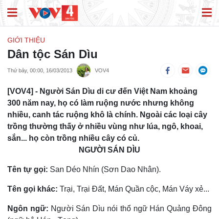
GIỚI THIỆU
Dân tộc Sán Dìu
Thứ bảy, 00:00, 16/03/2013
VOV4
[VOV4] - Người Sán Dìu di cư đến Việt Nam khoảng
300 năm nay, họ có làm ruộng nước nhưng không
nhiều, canh tác ruộng khô là chính. Ngoài các loại cây
trồng thường thấy ở nhiều vùng như lúa, ngô, khoai,
sắn... họ còn trồng nhiều cây có củ.
NGƯỜI SÁN DÌU
Tên tự gọi:
San Déo Nhín (Sơn Dao Nhân).
Tên gọi khác:
Trại, Trại Ðất, Mán Quần cộc, Mán Váy xẻ...
Ngôn ngữ:
Người Sán Dìu nói thổ ngữ Hán Quảng Ðông