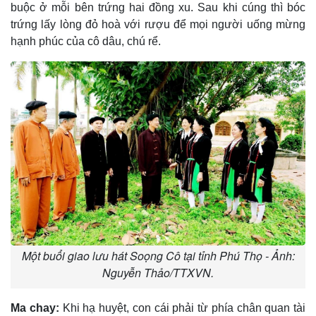
buộc ở mỗi bên trứng hai đồng xu. Sau khi cúng thì bóc
trứng lấy lòng đỏ hoà với rượu để mọi người uống mừng
hạnh phúc của cô dâu, chú rể.
Một buổi giao lưu hát Soọng Cô tại tỉnh Phú Thọ - Ảnh:
Nguyễn Thảo/TTXVN.
Ma chay:
Khi hạ huyệt, con cái phải từ phía chân quan tài