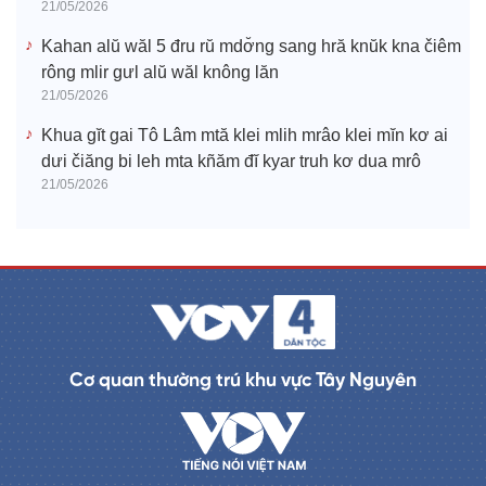
21/05/2026
Kahan alŭ wăl 5 đru rŭ mdơ̆ng sang hră knŭk kna čiêm
rông mlir gưl alŭ wăl knông lăn
21/05/2026
Khua gĭt gai Tô Lâm mtă klei mlih mrâo klei mĭn kơ ai
dưi čiăng bi leh mta kñăm đĭ kyar truh kơ dua mrô
21/05/2026
Cơ quan thường trú khu vực Tây Nguyên