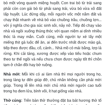
bò một vòng quanh miệng huyệt. Con trai bò từ trái sang
phải còn con gái bò từ phải sang trái, vừa bò vừa xô đất
lấp huyệt. Lúc đứng dậy, mỗi người vốc một nắm đất và
chạy thật nhanh về nhà bỏ vào chuồng trâu, chuồng lợn...
với ý nghĩa cho gia súc sinh sôi, nảy nở. Tiếp đó chạy vào
nhà và ngồi xuống thúng thóc với quan niệm ai dính nhiều
thóc là may mắn. Cuối cùng, mỗi người tự xé lấy một
miếng thịt gà luộc để ăn, ai đến trước nhất được mào gà,
tiếp theo được đầu, cổ, cánh... Nhà mồ có mái bằng, lợp lá
rừng. Khi cải táng, xương được xếp vào tiểu hoặc chum
theo tư thế ngồi và nếu chưa chọn được ngày tốt thì chôn
tạm ở chân đồi hay bờ ruộng.
Nhà mới:
Mỗi khi có ai làm nhà thì mọi người trong họ,
trong làng tự đến giúp đỡ, chủ nhân không cần phải mời
giúp. Trong lễ lên nhà mới chủ nhà mời người cao tuổi
trong họ đem lửa, bình vôi, ít hạt giống vào nhà.
Thờ cúng:
Trên bàn thờ thường đặt ba bát hương thờ tổ