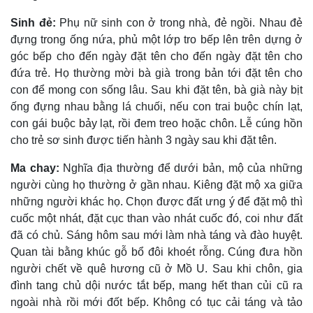
Sinh đẻ:
Phụ nữ sinh con ở trong nhà, đẻ ngồi. Nhau đẻ
đựng trong ống nứa, phủ một lớp tro bếp lên trên dựng ở
góc bếp cho đến ngày đặt tên cho đến ngày đặt tên cho
đứa trẻ. Họ thường mời bà già trong bản tới đặt tên cho
con để mong con sống lâu. Sau khi đặt tên, bà già này bịt
ống đựng nhau bằng lá chuối, nếu con trai buộc chín lạt,
con gái buộc bảy lạt, rồi đem treo hoặc chôn. Lễ cúng hồn
cho trẻ sơ sinh được tiến hành 3 ngày sau khi đặt tên.
Ma chay:
Nghĩa địa thường để dưới bản, mộ của những
người cùng họ thường ở gần nhau. Kiêng đặt mộ xa giữa
những người khác họ. Chọn được đất ưng ý để đặt mộ thì
cuốc một nhát, đặt cục than vào nhát cuốc đó, coi như đất
đã có chủ. Sáng hôm sau mới làm nhà táng và đào huyệt.
Quan tài bằng khúc gỗ bổ đôi khoét rỗng. Cúng đưa hồn
người chết về quê hương cũ ở Mồ U. Sau khi chôn, gia
đình tang chủ dội nước tắt bếp, mang hết than củi cũ ra
ngoài nhà rồi mới đốt bếp. Không có tục cải táng và tảo