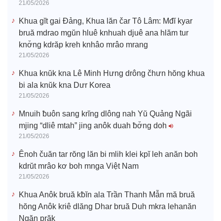
21/05/2026
Khua gĭt gai Đảng, Khua lăn čar Tô Lâm: Mđĭ kyar
bruă mdrao mgŭn hluê knhuah djuê ana hlăm tur
knơ̆ng kdrăp kreh knhâo mrâo mrang
21/05/2026
Khua knŭk kna Lê Minh Hưng drông čhưn hŏng khua
bi ala knŭk kna Dưr Korea
21/05/2026
Mnuih ƀuôn sang krĭng dlông nah Yŭ Quảng Ngãi
mjing “dliê mtah” jing anôk duah ƀơ̆ng doh
21/05/2026
Ênoh čuăn tar rŏng lăn bi mlih klei kpĭ leh anăn boh
kdrŭt mrâo kơ boh mnga Việt Nam
21/05/2026
Khua Anôk bruă kƀĭn ala Trần Thanh Mẫn mă bruă
hŏng Anôk kriê dlăng Dhar bruă Duh mkra lehanăn
Ngăn prăk