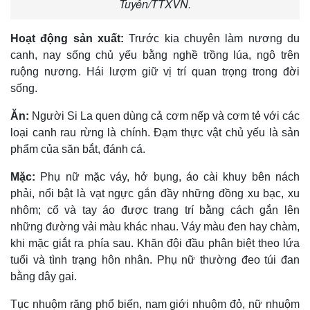
Tuyên/TTXVN.
Hoạt động sản xuất:
Trước kia chuyên làm nương du
canh, nay sống chủ yếu bằng nghề trồng lúa, ngô trên
ruộng nương. Hái lượm giữ vị trí quan trọng trong đời
sống.
Ăn:
Người Si La quen dùng cả cơm nếp và cơm tẻ với các
loại canh rau rừng là chính. Ðạm thực vật chủ yếu là sản
phẩm của săn bắt, đánh cá.
Mặc:
Phụ nữ mặc váy, hở bụng, áo cài khuy bên nách
phải, nổi bật là vạt ngực gắn đầy những đồng xu bạc, xu
nhôm; cổ và tay áo được trang trí bằng cách gắn lên
những đường vải màu khác nhau. Váy màu đen hay chàm,
khi mặc giắt ra phía sau. Khăn đội đầu phân biệt theo lứa
tuổi và tình trạng hôn nhân. Phụ nữ thường đeo túi đan
bằng dây gai.
Tục nhuộm răng phổ biến, nam giới nhuộm đỏ, nữ nhuộm