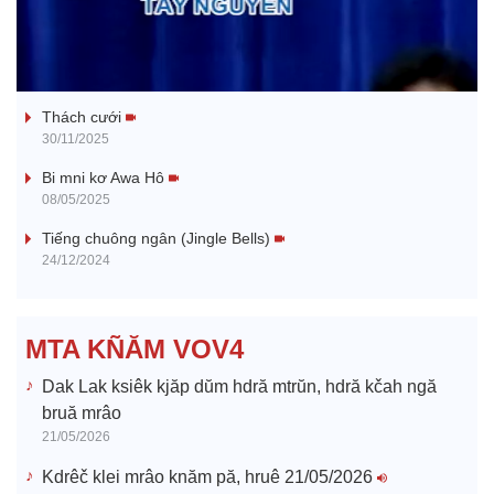
l
Tanh bĕ ayong dăm jŭ
a
Thách cưới
y
30/11/2025
V
Bi mni kơ Awa Hô
08/05/2025
i
Tiếng chuông ngân (Jingle Bells)
24/12/2024
d
e
MTA KÑĂM VOV4
o
Dak Lak ksiêk kjăp dŭm hdră mtrŭn, hdră kčah ngă
bruă mrâo
21/05/2026
Kdrêč klei mrâo knăm pă, hruê 21/05/2026