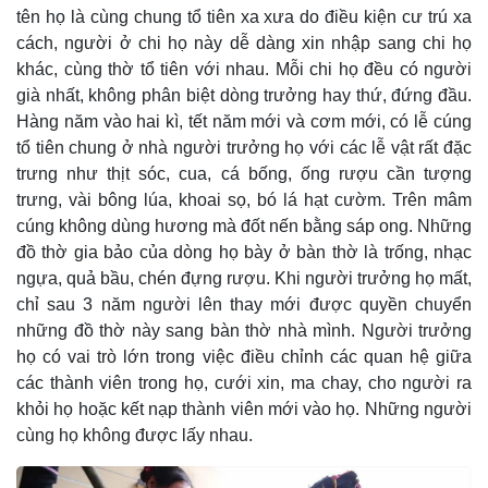
tên họ là cùng chung tổ tiên xa xưa do điều kiện cư trú xa
cách, người ở chi họ này dễ dàng xin nhập sang chi họ
khác, cùng thờ tổ tiên với nhau. Mỗi chi họ đều có người
già nhất, không phân biệt dòng trưởng hay thứ, đứng đầu.
Hàng năm vào hai kì, tết năm mới và cơm mới, có lễ cúng
tổ tiên chung ở nhà người trưởng họ với các lễ vật rất đặc
trưng như thịt sóc, cua, cá bống, ống rượu cần tượng
trưng, vài bông lúa, khoai sọ, bó lá hạt cườm. Trên mâm
cúng không dùng hương mà đốt nến bằng sáp ong. Những
đồ thờ gia bảo của dòng họ bày ở bàn thờ là trống, nhạc
ngựa, quả bầu, chén đựng rượu. Khi người trưởng họ mất,
chỉ sau 3 năm người lên thay mới được quyền chuyển
những đồ thờ này sang bàn thờ nhà mình. Người trưởng
họ có vai trò lớn trong việc điều chỉnh các quan hệ giữa
các thành viên trong họ, cưới xin, ma chay, cho người ra
khỏi họ hoặc kết nạp thành viên mới vào họ. Những người
cùng họ không được lấy nhau.