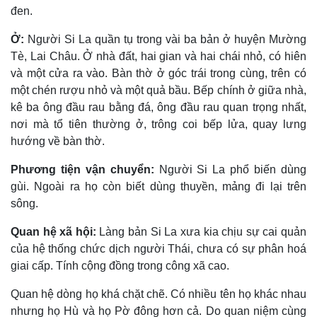
đen.
Ở:
Người Si La quần tụ trong vài ba bản ở huyện Mường
Tè, Lai Châu. Ở nhà đất, hai gian và hai chái nhỏ, có hiên
và một cửa ra vào. Bàn thờ ở góc trái trong cùng, trên có
một chén rượu nhỏ và một quả bầu. Bếp chính ở giữa nhà,
kê ba ông đầu rau bằng đá, ông đầu rau quan trọng nhất,
nơi mà tổ tiên thường ở, trông coi bếp lửa, quay lưng
hướng về bàn thờ.
Phương tiện vận chuyển:
Người Si La phổ biến dùng
gùi. Ngoài ra họ còn biết dùng thuyền, mảng đi lại trên
sông.
Quan hệ xã hội:
Làng bản Si La xưa kia chịu sự cai quản
của hệ thống chức dịch người Thái, chưa có sự phân hoá
giai cấp. Tính cộng đồng trong công xã cao.
Quan hệ dòng họ khá chặt chẽ. Có nhiều tên họ khác nhau
nhưng họ Hù và họ Pờ đông hơn cả. Do quan niệm cùng