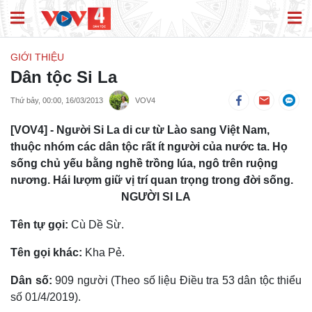
GIỚI THIỆU
Dân tộc Si La
Thứ bảy, 00:00, 16/03/2013
VOV4
[VOV4] - Người Si La di cư từ Lào sang Việt Nam,
thuộc nhóm các dân tộc rất ít người của nước ta. Họ
sống chủ yếu bằng nghề trồng lúa, ngô trên ruộng
nương. Hái lượm giữ vị trí quan trọng trong đời sống.
NGƯỜI SI LA
Tên tự gọi:
Cù Dề Sừ.
Tên gọi khác:
Kha Pẻ.
Dân số:
909 người (Theo số liệu Điều tra 53 dân tộc thiểu
số 01/4/2019).