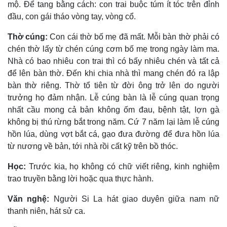
mộ. Ðể tang bằng cách: con trai buộc túm ít tóc trên đỉnh
đầu, con gái tháo vòng tay, vòng cổ.
Thờ cúng:
Con cái thờ bố mẹ đã mất. Mỗi bàn thờ phải có
chén thờ lấy từ chén cúng cơm bố mẹ trong ngày làm ma.
Nhà có bao nhiêu con trai thì có bấy nhiêu chén và tất cả
để lên bàn thờ. Ðến khi chia nhà thì mang chén đó ra lập
bàn thờ riêng. Thờ tổ tiên từ đời ông trở lên do người
trưởng họ đảm nhận. Lễ cúng bàn là lễ cúng quan trọng
nhất cầu mong cả bản không ốm đau, bệnh tật, lợn gà
không bị thú rừng bắt trong năm. Cứ 7 năm lại làm lễ cúng
hồn lúa, dùng vợt bắt cá, gạo đưa đường để đưa hồn lúa
từ nương về bản, tới nhà rồi cất kỹ trên bồ thóc.
Học:
Trước kia, họ không có chữ viết riêng, kinh nghiệm
trao truyền bằng lời hoặc qua thực hành.
Văn nghệ:
Người Si La hát giao duyên giữa nam nữ
thanh niên, hát sử ca.