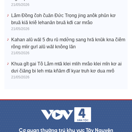
21/05/2026
Lâm Đồng čoh čuăn Đức Trọng jing anôk phŭn kơ
bruă kiă kriê lehanăn bruă kđi car mrâo
21/05/2026
Kahan alŭ wăl 5 đru rŭ mdơ̆ng sang hră knŭk kna čiêm
rông mlir gưl alŭ wăl knông lăn
21/05/2026
Khua gĭt gai Tô Lâm mtă klei mlih mrâo klei mĭn kơ ai
dưi čiăng bi leh mta kñăm đĭ kyar truh kơ dua mrô
21/05/2026
Cơ quan thường trú khu vực Tây Nguyên