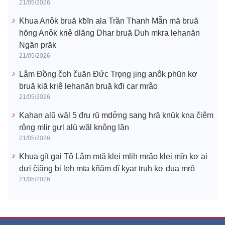
21/05/2026
Khua Anôk bruă kƀĭn ala Trần Thanh Mẫn mă bruă
hŏng Anôk kriê dlăng Dhar bruă Duh mkra lehanăn
Ngăn prăk
21/05/2026
Lâm Đồng čoh čuăn Đức Trọng jing anôk phŭn kơ
bruă kiă kriê lehanăn bruă kđi car mrâo
21/05/2026
Kahan alŭ wăl 5 đru rŭ mdơ̆ng sang hră knŭk kna čiêm
rông mlir gưl alŭ wăl knông lăn
21/05/2026
Khua gĭt gai Tô Lâm mtă klei mlih mrâo klei mĭn kơ ai
dưi čiăng bi leh mta kñăm đĭ kyar truh kơ dua mrô
21/05/2026