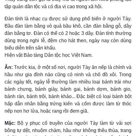
tập quán dân tộc và có địa vị cao trong xã hội.
Ðàn tính là nhạc cụ được sử dụng phổ biến ở người Tày.
Bầu đàn làm bằng vỏ quả bầu khô, cần đàn bằng gỗ, dây
đàn bằng tơ. Ðàn có thể có 2 hoặc 3 dây. Ðàn tính thường
dùng trong nghi lễ, đệm cho hát then, ngày nay còn dùng
biểu diễn trên sân khấu.
Hiện vật Bảo tàng Dân tộc học Việt Nam.
Ăn:
Trước kia, ở một số nơi, người Tày ăn nếp là chính và
hầu như gia đình nào cũng có ninh và chõ đồ xôi. Trong
các ngày tết, ngày lễ thường làm nhiều loại bánh trái như
bánh chưng, bánh giày, bánh gai, bánh dợm, bánh gio,
bánh rán, bánh trôi, bánh khảo... Ðặc biệt có loại bánh bột
hấp dẫn nhân bằng trứng kiến và cốm được làm từ thóc
nếp non hơ lửa, hoặc rang rồi đem giã.
Mặc:
Bộ y phục cổ truyền của người Tày làm từ vải sợi
bông tự dệt, nhuộm chàm, hầu như không thêu thùa, trang