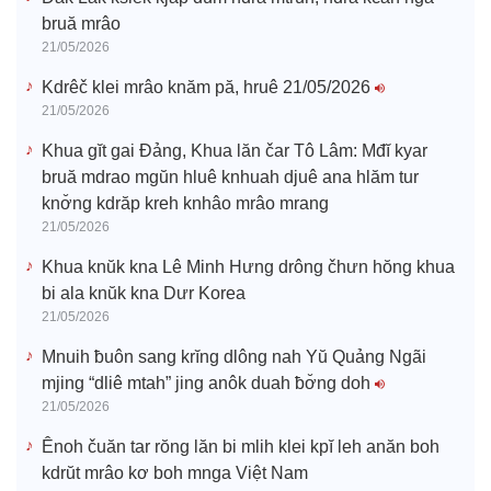
bruă mrâo
21/05/2026
Kdrêč klei mrâo knăm pă, hruê 21/05/2026
21/05/2026
Khua gĭt gai Đảng, Khua lăn čar Tô Lâm: Mđĭ kyar
bruă mdrao mgŭn hluê knhuah djuê ana hlăm tur
knơ̆ng kdrăp kreh knhâo mrâo mrang
21/05/2026
Khua knŭk kna Lê Minh Hưng drông čhưn hŏng khua
bi ala knŭk kna Dưr Korea
21/05/2026
Mnuih ƀuôn sang krĭng dlông nah Yŭ Quảng Ngãi
mjing “dliê mtah” jing anôk duah ƀơ̆ng doh
21/05/2026
Ênoh čuăn tar rŏng lăn bi mlih klei kpĭ leh anăn boh
kdrŭt mrâo kơ boh mnga Việt Nam