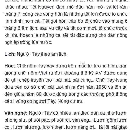
khác nhau. Tết Nguyên đán, mở đầu năm mới và tết rằm
tháng 7, cúng các vong hồn là những tết lớn được tổ chức
linh đình hơn cả. Tết gọi hồn trâu bò tổ chức vào mùng 6
tháng 6 âm lịch, sau vụ cấy và tết cơm mới, tổ chức trước
khi thu hoạch là những cái tết rất đặc trưng cho dân nông
nghiệp trồng lúa nước.
Lịch:
Người Tày theo âm lịch.
Học:
Chữ nôm Tày xây dựng trên mẫu tự tượng hình, gần
giống chữ nôm Việt ra đời khoảng thế kỷ XV được dùng
để ghi chép truyện thơ, bài hát, bài cúng... Chữ Tày-Nùng
dựa trên cơ sở chữ cái La-tinh ra đời năm 1960 và tồn tại
đến giữa năm 80 được dùng trong các trường phổ thông
cấp I vùng có người Tày, Nùng cư trú.
Văn nghệ:
Người Tày có nhiều làn điệu dân ca như lượn,
phong slư, phuối pác, phuối rọi, vén eng... Lượn gồm lượn
cọi, lượn slương, lượn then, lượn nàng ới... là lối hát giao