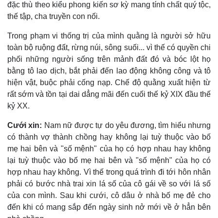
đặc thù theo kiểu phong kiến sơ kỳ mang tính chất quý tộc,
thế tập, cha truyền con nối.
Trong phạm vi thống trị của mình quằng là người sở hữu
toàn bộ ruộng đất, rừng núi, sông suối... vì thế có quyền chi
phối những người sống trên mảnh đất đó và bóc lột họ
bằng tô lao dịch, bắt phải đến lao động không công và tô
hiện vật, buộc phải cống nạp. Chế độ quằng xuất hiện từ
rất sớm và tồn tại dai dẳng mãi đến cuối thế kỷ XIX đầu thế
kỷ XX.
Cưới xin:
Nam nữ được tự do yêu đương, tìm hiểu nhưng
có thành vợ thành chồng hay không lại tuỳ thuộc vào bố
mẹ hai bên và "số mệnh" của họ có hợp nhau hay không
lại tuỳ thuộc vào bố mẹ hai bên và "số mệnh" của họ có
hợp nhau hay không. Vì thế trong quá trình đi tới hôn nhân
phải có bước nhà trai xin lá số của cô gái về so với lá số
của con mình. Sau khi cưới, cô dâu ở nhà bố mẹ đẻ cho
đến khi có mang sắp đến ngày sinh nở mới về ở hẳn bên