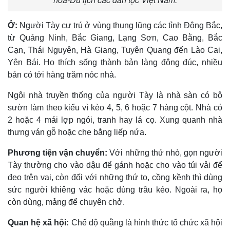
Ở:
Người Tày cư trú ở vùng thung lũng các tỉnh Ðông Bắc,
từ Quảng Ninh, Bắc Giang, Lạng Sơn, Cao Bằng, Bắc
Cạn, Thái Nguyên, Hà Giang, Tuyên Quang đến Lào Cai,
Yên Bái. Họ thích sống thành bản làng đông đúc, nhiều
bản có tới hàng trăm nóc nhà.
Ngôi nhà truyền thống của người Tày là nhà sàn có bộ
sườn làm theo kiểu vì kèo 4, 5, 6 hoặc 7 hàng cột. Nhà có
2 hoặc 4 mái lợp ngói, tranh hay lá cọ. Xung quanh nhà
thưng ván gỗ hoặc che bằng liếp nứa.
Phương tiện vận chuyển:
Với những thứ nhỏ, gọn người
Tày thường cho vào dậu để gánh hoặc cho vào túi vải để
đeo trên vai, còn đối với những thứ to, cồng kềnh thì dùng
sức người khiêng vác hoặc dùng trâu kéo. Ngoài ra, họ
còn dùng, mảng để chuyên chở.
Quan hệ xã hội:
Chế độ quằng là hình thức tổ chức xã hội