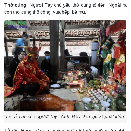
Thờ cúng:
Người Tày chủ yếu thờ cúng tổ tiên. Ngoài ra
còn thờ cúng thổ công, vua bếp, bà mụ.
Lễ cầu an của người Tày - Ảnh: Báo Dân tộc và phát triển.
Lễ tết:
Hàng năm có nhiều ngày tết với những ý nghĩa