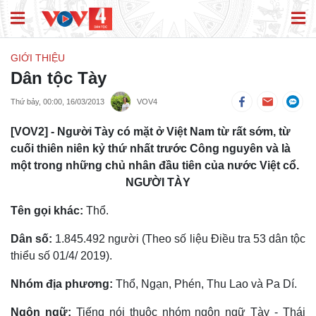
GIỚI THIỆU
Dân tộc Tày
Thứ bảy, 00:00, 16/03/2013
VOV4
[VOV2] - Người Tày có mặt ở Việt Nam từ rất sớm, từ
cuối thiên niên kỷ thứ nhất trước Công nguyên và là
một trong những chủ nhân đầu tiên của nước Việt cổ.
NGƯỜI TÀY
Tên gọi khác:
Thổ.
Dân số:
1.845.492 người (Theo số liệu Điều tra 53 dân tộc
thiểu số 01/4/ 2019).
Nhóm địa phương:
Thổ, Ngạn, Phén, Thu Lao và Pa Dí.
Ngôn ngữ:
Tiếng nói thuộc nhóm ngôn ngữ Tày - Thái