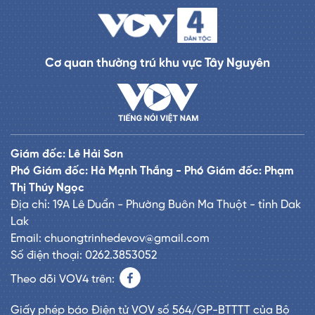
Cơ quan thường trú khu vực Tây Nguyên
Giám đốc: Lê Hải Sơn
Phó Giám đốc: Hà Mạnh Thắng - Phó Giám đốc: Phạm
Thị Thúy Ngọc
Địa chỉ: 19A Lê Duẩn - Phường Buôn Ma Thuột - tỉnh Dak
Lak
Email: chuongtrinhedevov@gmail.com
Số điện thoại: 0262.3853052
Theo dõi VOV4 trên:
Giấy phép báo Điện tử VOV số 564/GP-BTTTT của Bộ