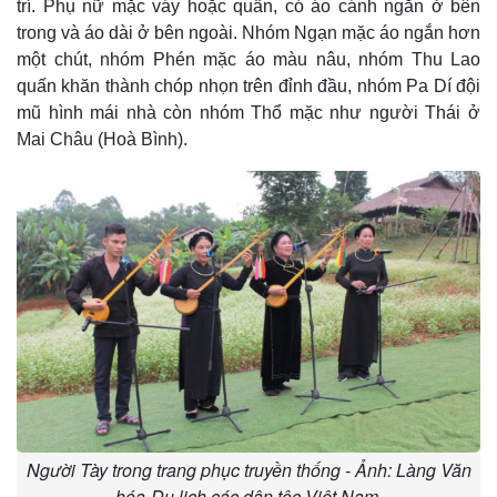
trí. Phụ nữ mặc váy hoặc quần, có áo cánh ngắn ở bên
trong và áo dài ở bên ngoài. Nhóm Ngạn mặc áo ngắn hơn
một chút, nhóm Phén mặc áo màu nâu, nhóm Thu Lao
quấn khăn thành chóp nhọn trên đỉnh đầu, nhóm Pa Dí đội
mũ hình mái nhà còn nhóm Thổ mặc như người Thái ở
Mai Châu (Hoà Bình).
Người Tày trong trang phục truyền thống - Ảnh: Làng Văn
hóa-Du lịch các dân tộc Việt Nam.