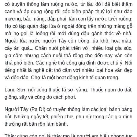
có truyền thống làm ruộng nước, từ lâu đời đã biết thâm
canh và áp dụng rộng rãi các biện pháp thuỷ lợi như đào
mương, bắc máng, đắp phai, làm cọn lấy nước tưới ruộng.
Họ có tập quán đập lúa ở ngoài đồng trên những máng gỗ
mà họ gọi là loỏng rồi mới dùng dậu gánh thóc về nhà.
Ngoài lúa nước người Tày còn trồng lúa khô, hoa màu,
cây ăn quả... Chăn nuôi phát triển với nhiều loại gia súc,
gia cầm nhưng cách nuôi thả rông cho đến nay vẫn còn
khá phổ biến. Các nghề thủ công gia đình được chú ý. Nổi
tiếng nhất là nghề dệt thổ cẩm với nhiều loại hoa văn đẹp
và độc đáo. Chợ là một hoạt động kinh tế quan trọng.
Lạng Sơn nổi tiếng thuốc lá sợi vàng. Thuốc ngon do đất,
giống, sấy và cũng do cách phơi.
Người Tày (Pa Dí) có truyền thống làm các loại bánh bằng
bột. Những ngày tết, phiên chợ, phụ nữ trong các gia đình
thường rất bận rộn làm bánh.
Thầy cúng còn gọi là thày mo là người am hiểu phong tục