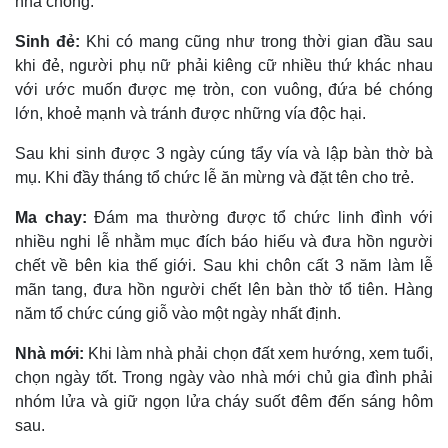
nhà chồng.
Sinh đẻ:
Khi có mang cũng như trong thời gian đầu sau
khi đẻ, người phụ nữ phải kiêng cữ nhiều thứ khác nhau
với ước muốn được mẹ tròn, con vuông, đứa bé chóng
lớn, khoẻ mạnh và tránh được những vía độc hại.
Sau khi sinh được 3 ngày cúng tẩy vía và lập bàn thờ bà
mụ. Khi đầy tháng tổ chức lễ ăn mừng và đặt tên cho trẻ.
Ma chay:
Ðám ma thường được tổ chức linh đình với
nhiều nghi lễ nhằm mục đích báo hiếu và đưa hồn người
chết về bên kia thế giới. Sau khi chôn cất 3 năm làm lễ
mãn tang, đưa hồn người chết lên bàn thờ tổ tiên. Hàng
năm tổ chức cúng giỗ vào một ngày nhất định.
Nhà mới:
Khi làm nhà phải chọn đất xem hướng, xem tuổi,
chọn ngày tốt. Trong ngày vào nhà mới chủ gia đình phải
nhóm lửa và giữ ngọn lửa cháy suốt đêm đến sáng hôm
sau.