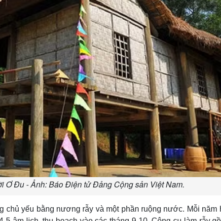
ời Ơ Đu - Ảnh: Báo Điện tử Đảng Cộng sản Việt Nam.
g chủ yếu bằng nương rẫy và một phần ruộng nước. Mỗi năm 
 4-5 âm lịch, thu hoạch vào các tháng 9-10. Công cụ làm rẫy gồ