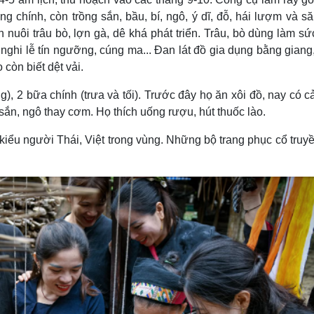
ng chính, còn trồng sắn, bầu, bí, ngô, ý dĩ, đỗ, hái lượm và s
n nuôi trâu bò, lợn gà, dê khá phát triển. Trâu, bò dùng làm sứ
 nghi lễ tín ngưỡng, cúng ma... Ðan lát đồ gia dụng bằng giang
còn biết dệt vải.
, 2 bữa chính (trưa và tối). Trước đây họ ăn xôi đồ, nay có 
sắn, ngô thay cơm. Họ thích uống rượu, hút thuốc lào.
iểu người Thái, Việt trong vùng. Những bộ trang phục cổ truy