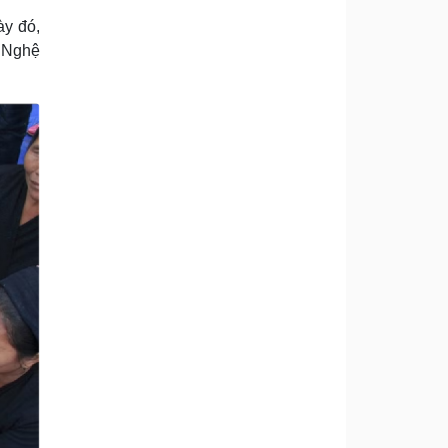
ày đó,
, Nghệ