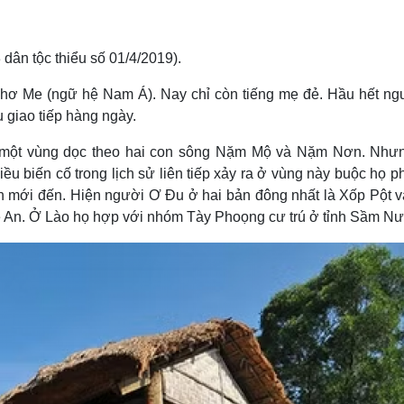
 dân tộc thiểu số 01/4/2019).
ơ Me (ngữ hệ Nam Á). Nay chỉ còn tiếng mẹ đẻ. Hầu hết ng
 giao tiếp hàng ngày.
 một vùng dọc theo hai con sông Nặm Mộ và Nặm Nơn. Nhưn
u biến cố trong lịch sử liên tiếp xảy ra ở vùng này buộc họ ph
ân mới đến. Hiện người Ơ Ðu ở hai bản đông nhất là Xốp Pột 
An. Ở Lào họ hợp với nhóm Tày Phoọng cư trú ở tỉnh Sầm Nư