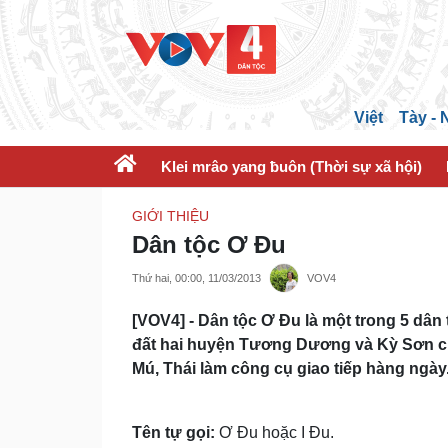
Việt
Tày -
Klei mrâo yang ƀuôn (Thời sự xã hội)
GIỚI THIỆU
Dân tộc Ơ Đu
Thứ hai, 00:00, 11/03/2013
VOV4
[VOV4] - Dân tộc Ơ Đu là một trong 5 dân t
đất hai huyện Tương Dương và Kỳ Sơn cũ
Mú, Thái làm công cụ giao tiếp hàng ngày
Tên tự gọi:
Ơ Ðu hoặc I Ðu.