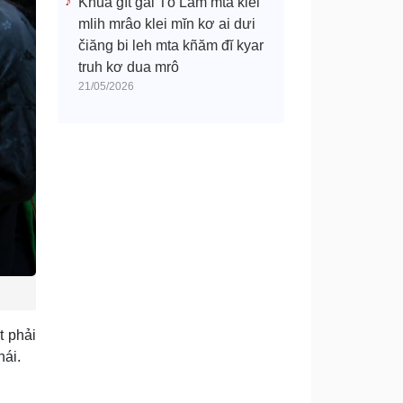
Khua gĭt gai Tô Lâm mtă klei
mlih mrâo klei mĭn kơ ai dưi
čiăng bi leh mta kñăm đĭ kyar
truh kơ dua mrô
21/05/2026
t phải
hái.