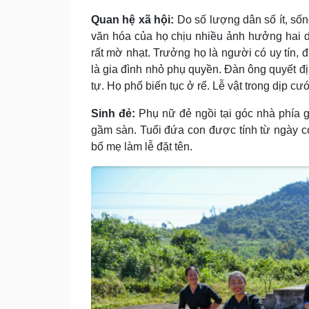
Quan hệ xã hội:
Do số lượng dân số ít, số
văn hóa của họ chịu nhiều ảnh hưởng hai d
rất mờ nhạt. Trưởng họ là người có uy tín, 
là gia đình nhỏ phụ quyền. Ðàn ông quyết đ
tự. Họ phổ biến tục ở rể. Lễ vật trong dịp cướ
Sinh đẻ:
Phụ nữ đẻ ngồi tại góc nhà phía 
gầm sàn. Tuổi đứa con được tính từ ngày c
bố mẹ làm lễ đặt tên.