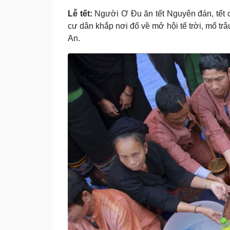
Lễ tết:
Người Ơ Ðu ăn tết Nguyên đán, tết c
cư dân khắp nơi đổ về mở hội tế trời, mổ t
An.