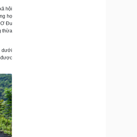
xã hội
òng họ
i Ơ Ðu
g thừa
y dưới
à được