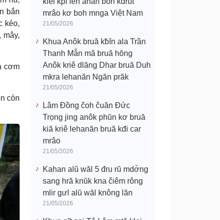
klei kpĭ leh anăn boh kdrŭt
ăn bắn
mrâo kơ boh mnga Việt Nam
c kéo,
21/05/2026
, mây,
Khua Anôk bruă kƀĭn ala Trần
Thanh Mẫn mă bruă hŏng
Anôk kriê dlăng Dhar bruă Duh
cả cơm
mkra lehanăn Ngăn prăk
21/05/2026
ền còn
Lâm Đồng čoh čuăn Đức
Trọng jing anôk phŭn kơ bruă
kiă kriê lehanăn bruă kđi car
mrâo
21/05/2026
Kahan alŭ wăl 5 đru rŭ mdơ̆ng
sang hră knŭk kna čiêm rông
mlir gưl alŭ wăl knông lăn
21/05/2026