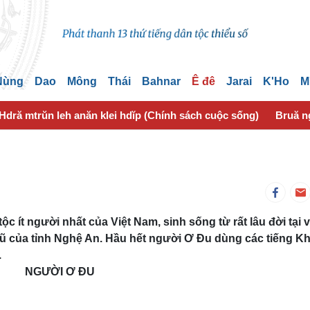
 Nùng
Dao
Mông
Thái
Bahnar
Ê đê
Jarai
K'Ho
M
Hdră mtrŭn leh anăn klei hdĭp (Chính sách cuộc sống)
Bruă n
ộc ít người nhất của Việt Nam, sinh sống từ rất lâu đời tại
 của tỉnh Nghệ An. Hầu hết người Ơ Ðu dùng các tiếng K
.
NGƯỜI Ơ ĐU