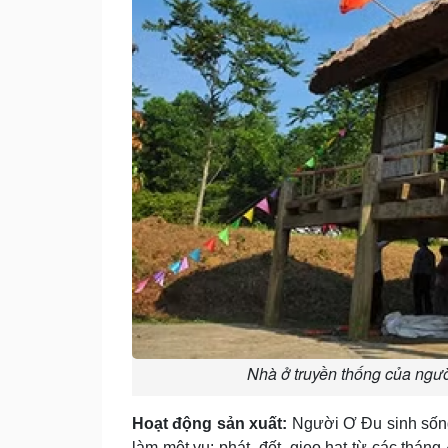
Nhà ở truyền thống của ngư
Hoạt động sản xuất:
Người Ơ Ðu sinh sốn
làm một vụ: phát, đốt, gieo hạt từ các tháng