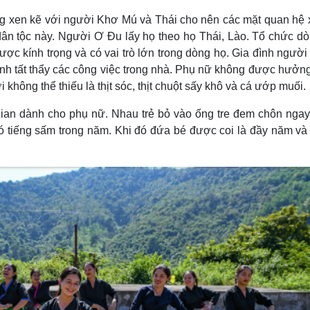
ng xen kẽ với người Khơ Mú và Thái cho nên các mặt quan hệ 
ân tộc này. Người Ơ Ðu lấy họ theo họ Thái, Lào. Tổ chức d
được kính trọng và có vai trò lớn trong dòng họ. Gia đình ngườ
ịnh tất thẩy các công việc trong nhà. Phụ nữ không được hưởn
i không thể thiếu là thịt sóc, thịt chuột sấy khô và cá ướp muối.
gian dành cho phụ nữ. Nhau trẻ bỏ vào ống tre đem chôn nga
ó tiếng sấm trong năm. Khi đó đứa bé được coi là đầy năm v