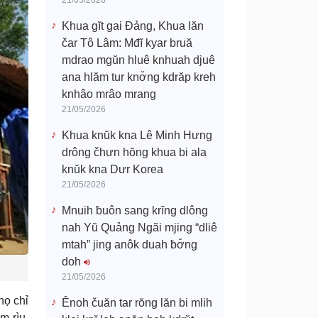
21/05/2026
Khua gĭt gai Đảng, Khua lăn
čar Tô Lâm: Mđĭ kyar bruă
mdrao mgŭn hluê knhuah djuê
ana hlăm tur knơ̆ng kdrăp kreh
knhâo mrâo mrang
21/05/2026
Khua knŭk kna Lê Minh Hưng
drông čhưn hŏng khua bi ala
knŭk kna Dưr Korea
21/05/2026
Mnuih ƀuôn sang krĭng dlông
nah Yŭ Quảng Ngãi mjing “dliê
mtah” jing anôk duah ƀơ̆ng
doh
21/05/2026
họ chỉ
Ênoh čuăn tar rŏng lăn bi mlih
m rìu,