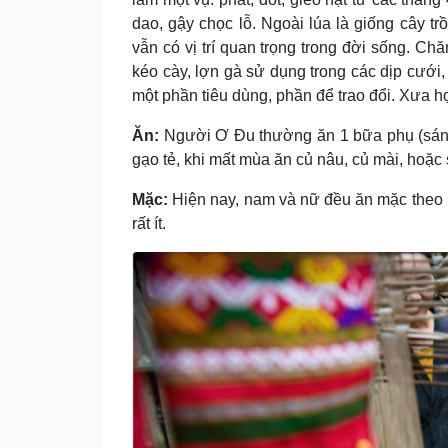
dao, gậy chọc lỗ. Ngoài lúa là giống cây trồ
vẫn có vị trí quan trọng trong đời sống. Chă
kéo cày, lợn gà sử dụng trong các dịp cưới,
một phần tiêu dùng, phần để trao đổi. Xưa họ 
Ăn:
Người Ơ Ðu thường ăn 1 bữa phụ (sáng)
gạo tẻ, khi mất mùa ăn củ nâu, củ mài, hoặc 
Mặc:
Hiện nay, nam và nữ đều ăn mặc theo k
rất ít.