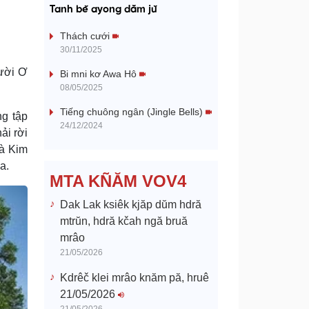
a
Tanh bĕ ayong dăm jŭ
y
Thách cưới
30/11/2025
V
ười Ơ
Bi mni kơ Awa Hô
08/05/2025
i
Tiếng chuông ngân (Jingle Bells)
g tập
d
24/12/2024
ải rời
và Kim
e
a.
MTA KÑĂM VOV4
o
Dak Lak ksiêk kjăp dŭm hdră
mtrŭn, hdră kčah ngă bruă
mrâo
21/05/2026
Kdrêč klei mrâo knăm pă, hruê
21/05/2026