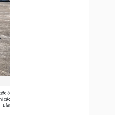
 gốc ở
hi các
i. Bàn