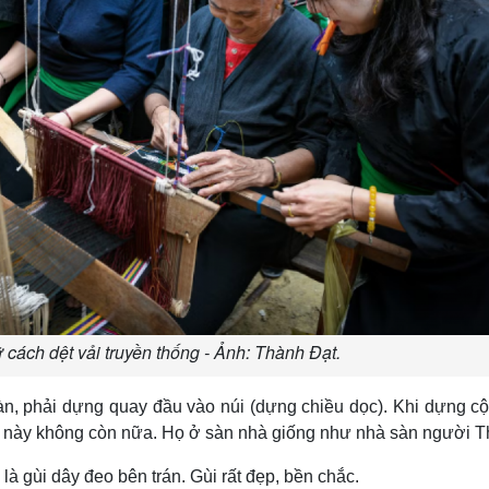
cách dệt vải truyền thống - Ảnh: Thành Đạt.
àn, phải dựng quay đầu vào núi (dựng chiều dọc). Khi dựng cộ
hà này không còn nữa. Họ ở sàn nhà giống như nhà sàn người T
à gùi dây đeo bên trán. Gùi rất đẹp, bền chắc.