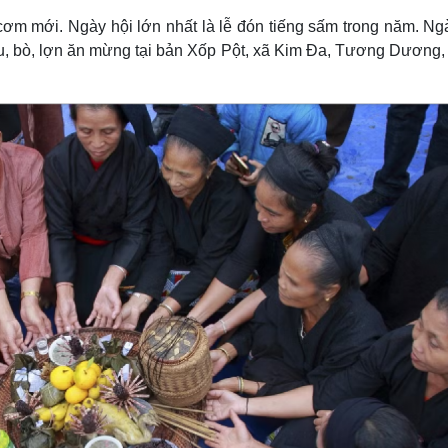
ơm mới. Ngày hội lớn nhất là lễ đón tiếng sấm trong năm. Ng
râu, bò, lợn ăn mừng tại bản Xốp Pột, xã Kim Ða, Tương Dương