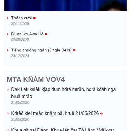
Tanh bĕ ayong dăm jŭ
a
Thách cưới
y
30/11/2025
V
Bi mni kơ Awa Hô
08/05/2025
i
Tiếng chuông ngân (Jingle Bells)
24/12/2024
d
e
MTA KÑĂM VOV4
o
Dak Lak ksiêk kjăp dŭm hdră mtrŭn, hdră kčah ngă
bruă mrâo
21/05/2026
Kdrêč klei mrâo knăm pă, hruê 21/05/2026
21/05/2026
Khua gĭt gai Đảng, Khua lăn čar Tô Lâm: Mđĭ kyar