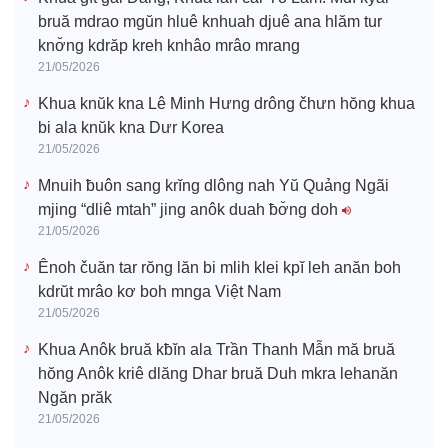
bruă mdrao mgŭn hluê knhuah djuê ana hlăm tur
knơ̆ng kdrăp kreh knhâo mrâo mrang
21/05/2026
Khua knŭk kna Lê Minh Hưng drông čhưn hŏng khua
bi ala knŭk kna Dưr Korea
21/05/2026
Mnuih ƀuôn sang krĭng dlông nah Yŭ Quảng Ngãi
mjing “dliê mtah” jing anôk duah ƀơ̆ng doh
21/05/2026
Ênoh čuăn tar rŏng lăn bi mlih klei kpĭ leh anăn boh
kdrŭt mrâo kơ boh mnga Việt Nam
21/05/2026
Khua Anôk bruă kƀĭn ala Trần Thanh Mẫn mă bruă
hŏng Anôk kriê dlăng Dhar bruă Duh mkra lehanăn
Ngăn prăk
21/05/2026