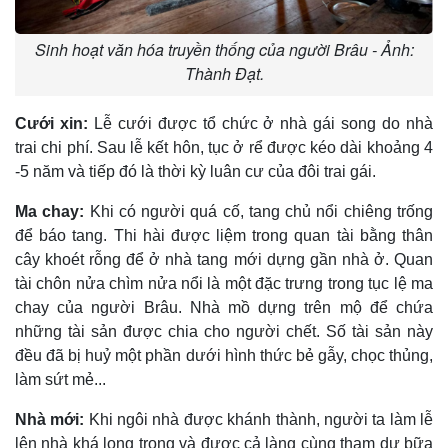
Sinh hoạt văn hóa truyền thống của người Brâu - Ảnh:
Thành Đạt.
Cưới xin:
Lễ cưới được tổ chức ở nhà gái song do nhà
trai chi phí. Sau lễ kết hôn, tục ở rể được kéo dài khoảng 4
-5 năm và tiếp đó là thời kỳ luân cư của đôi trai gái.
Ma chay:
Khi có người quá cố, tang chủ nổi chiêng trống
để báo tang. Thi hài được liệm trong quan tài bằng thân
cây khoét rỗng để ở nhà tang mới dựng gần nhà ở. Quan
tài chôn nửa chìm nửa nổi là một đặc trưng trong tục lệ ma
chay của người Brâu. Nhà mồ dựng trên mộ để chứa
những tài sản được chia cho người chết. Số tài sản này
đều đã bị huỷ một phần dưới hình thức bẻ gẫy, chọc thủng,
làm sứt mẻ...
Nhà mới:
Khi ngôi nhà được khánh thành, người ta làm lễ
lên nhà khá long trọng và được cả làng cùng tham dự bữa