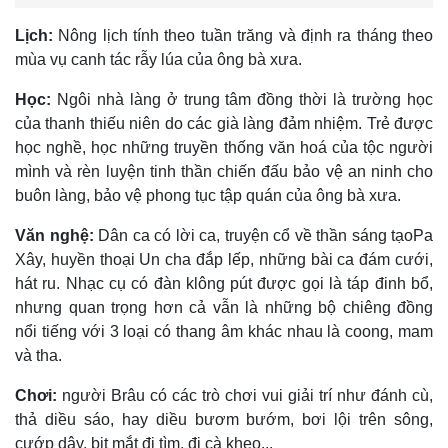
Lịch:
Nông lịch tính theo tuần trăng và định ra tháng theo
mùa vụ canh tác rẫy lúa của ông bà xưa.
Học:
Ngôi nhà làng ở trung tâm đồng thời là trường học
của thanh thiếu niên do các già làng đảm nhiệm. Trẻ được
học nghề, học những truyền thống văn hoá của tộc người
mình và rèn luyện tinh thần chiến đấu bảo vệ an ninh cho
buôn làng, bảo vệ phong tục tập quán của ông bà xưa.
Văn nghệ:
Dân ca có lời ca, truyện cổ về thần sáng tạoPa
Xây, huyền thoại Un cha đắp lếp, những bài ca đám cưới,
hát ru. Nhạc cụ có đàn klông pút được gọi là táp đinh bổ,
nhưng quan trọng hơn cả vẫn là những bộ chiêng đồng
nổi tiếng với 3 loại có thang âm khác nhau là coong, mam
và tha.
Chơi:
người Brâu có các trò chơi vui giải trí như đánh cù,
thả diều sáo, hay diều bươm bướm, bơi lội trên sông,
cướp dây, bịt mắt đi tìm, đi cà kheo...