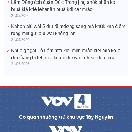
Lâm Đồng čoh čuăn Đức Trọng jing anôk phŭn kơ
bruă kiă kriê lehanăn bruă kđi car mrâo
21/05/2026
Kahan alŭ wăl 5 đru rŭ mdơ̆ng sang hră knŭk kna čiêm
rông mlir gưl alŭ wăl knông lăn
21/05/2026
Khua gĭt gai Tô Lâm mtă klei mlih mrâo klei mĭn kơ ai
dưi čiăng bi leh mta kñăm đĭ kyar truh kơ dua mrô
21/05/2026
Cơ quan thường trú khu vực Tây Nguyên