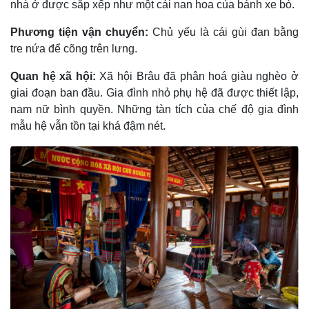
nhà ở được sắp xếp như một cái nan hoa của bánh xe bò.
Phương tiện vận chuyển:
Chủ yếu là cái gùi đan bằng
tre nứa để cõng trên lưng.
Quan hệ xã hội:
Xã hội Brâu đã phân hoá giàu nghèo ở
giai đoạn ban đầu. Gia đình nhỏ phụ hệ đã được thiết lập,
nam nữ bình quyền. Những tàn tích của chế độ gia đình
mẫu hệ vẫn tồn tại khá đậm nét.