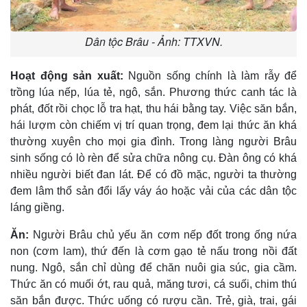
Dân tộc Brâu - Ảnh: TTXVN.
Hoạt động sản xuất:
Nguồn sống chính là làm rẫy để
trồng lúa nếp, lúa tẻ, ngô, sắn. Phương thức canh tác là
phát, đốt rồi chọc lỗ tra hạt, thu hái bằng tay. Việc săn bắn,
hái lượm còn chiếm vị trí quan trọng, đem lại thức ăn khá
thường xuyên cho mọi gia đình. Trong làng người Brâu
sinh sống có lò rèn để sửa chữa nông cụ. Ðàn ông có khá
nhiều người biết đan lát. Ðể có đồ mặc, người ta thường
đem lâm thổ sản đổi lấy váy áo hoặc vải của các dân tộc
láng giềng.
Ăn:
Người Brâu chủ yếu ăn cơm nếp đốt trong ống nứa
non (cơm lam), thứ đến là cơm gạo tẻ nấu trong nồi đất
nung. Ngô, sắn chỉ dùng để chăn nuôi gia súc, gia cầm.
Thức ăn có muối ớt, rau quả, măng tươi, cá suối, chim thú
săn bắn được. Thức uống có rượu cần. Trẻ, già, trai, gái