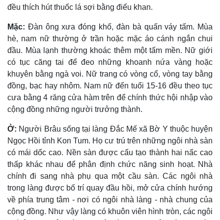
đều thích hút thuốc lá sợi bằng điếu khan.
Mặc:
Ðàn ông xưa đóng khố, đàn bà quấn váy tấm. Mùa
hè, nam nữ thường ở trần hoặc mặc áo cánh ngắn chui
đầu. Mùa lạnh thường khoác thêm một tấm mền. Nữ giới
có tục căng tai để đeo những khoanh nứa vàng hoặc
khuyên bằng ngà voi. Nữ trang có vòng cổ, vòng tay bằng
đồng, bạc hay nhôm. Nam nữ đến tuổi 15-16 đều theo tục
cưa bằng 4 răng cửa hàm trên để chính thức hội nhập vào
cộng đồng những người trưởng thành.
Ở:
Người Brâu sống tại làng Ðắc Mế xã Bờ Y thuộc huyện
Ngọc Hồi tỉnh Kon Tum. Họ cư trú trên những ngôi nhà sàn
có mái dốc cao. Nền sàn được cấu tạo thành hai nấc cao
thấp khác nhau để phân định chức năng sinh hoạt. Nhà
chính đi sang nhà phụ qua một cầu sàn. Các ngôi nhà
trong làng được bố trí quay đầu hồi, mở cửa chính hướng
về phía trung tâm - nơi có ngôi nhà làng - nhà chung của
cộng đồng. Như vậy làng có khuôn viên hình tròn, các ngôi