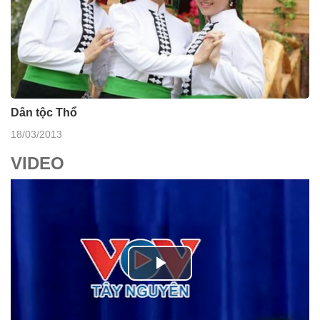
Dân tộc Thổ
18/03/2013
VIDEO
P
l