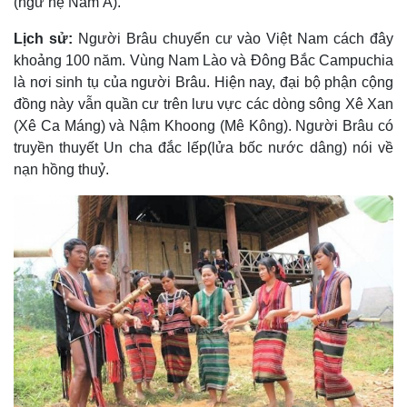
(ngữ hệ Nam Á).
Lịch sử:
Người Brâu chuyển cư vào Việt Nam cách đây
khoảng 100 năm. Vùng Nam Lào và Ðông Bắc Campuchia
là nơi sinh tụ của người Brâu. Hiện nay, đại bộ phận cộng
đồng này vẫn quần cư trên lưu vực các dòng sông Xê Xan
(Xê Ca Máng) và Nậm Khoong (Mê Kông). Người Brâu có
truyền thuyết Un cha đắc lếp(lửa bốc nước dâng) nói về
nạn hồng thuỷ.