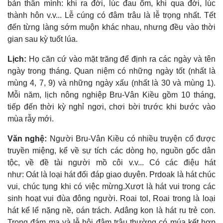
bản thân mình: khi ra đời, lúc đau ốm, khi qua đời, lúc
thành hôn v.v... Lễ cúng có đâm trâu là lễ trọng nhất. Tết
đến từng làng sớm muộn khác nhau, nhưng đều vào thời
gian sau kỳ tuốt lúa.
Lịch:
Họ căn cứ vào mặt trăng để định ra các ngày và tên
ngày trong tháng. Quan niệm có những ngày tốt (nhất là
mùng 4, 7, 9) và những ngày xấu (nhất là 30 và mùng 1).
Mỗi năm, lịch nông nghiệp Bru-Vân Kiều gồm 10 tháng,
tiếp đến thời kỳ nghỉ ngơi, chơi bời trước khi bước vào
mùa rẫy mới.
Văn nghệ:
Người Bru-Vân Kiều có nhiều truyện cổ được
truyền miệng, kể về sự tích các dòng họ, nguồn gốc dân
tộc, về đề tài người mồ côi v.v... Có các điệu hát
như: Oát là loại hát đối đáp giao duyên. Prdoak là hát chúc
vui, chúc tụng khi có việc mừng.Xươt là hát vui trong các
sinh hoạt vui đùa đông người. Roai tol, Roai trong là loại
hát kể lể nặng nề, oán trách. Adâng kon là hát ru trẻ con.
Trong đám ma và lễ hội đâm trâu thường có múa kết hợp