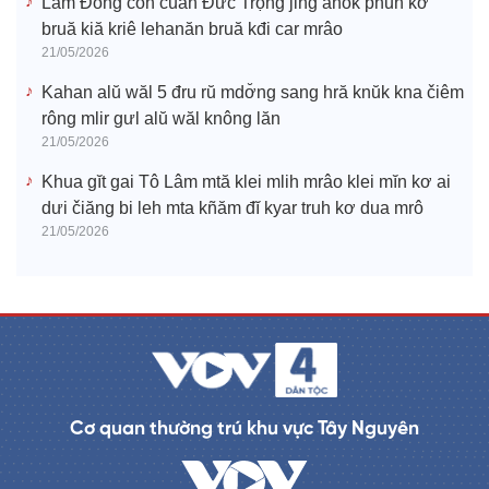
Lâm Đồng čoh čuăn Đức Trọng jing anôk phŭn kơ
bruă kiă kriê lehanăn bruă kđi car mrâo
21/05/2026
Kahan alŭ wăl 5 đru rŭ mdơ̆ng sang hră knŭk kna čiêm
rông mlir gưl alŭ wăl knông lăn
21/05/2026
Khua gĭt gai Tô Lâm mtă klei mlih mrâo klei mĭn kơ ai
dưi čiăng bi leh mta kñăm đĭ kyar truh kơ dua mrô
21/05/2026
Cơ quan thường trú khu vực Tây Nguyên