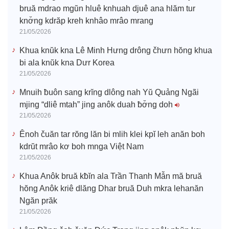
bruă mdrao mgŭn hluê knhuah djuê ana hlăm tur
knơ̆ng kdrăp kreh knhâo mrâo mrang
21/05/2026
Khua knŭk kna Lê Minh Hưng drông čhưn hŏng khua
bi ala knŭk kna Dưr Korea
21/05/2026
Mnuih ƀuôn sang krĭng dlông nah Yŭ Quảng Ngãi
mjing “dliê mtah” jing anôk duah ƀơ̆ng doh
21/05/2026
Ênoh čuăn tar rŏng lăn bi mlih klei kpĭ leh anăn boh
kdrŭt mrâo kơ boh mnga Việt Nam
21/05/2026
Khua Anôk bruă kƀĭn ala Trần Thanh Mẫn mă bruă
hŏng Anôk kriê dlăng Dhar bruă Duh mkra lehanăn
Ngăn prăk
21/05/2026