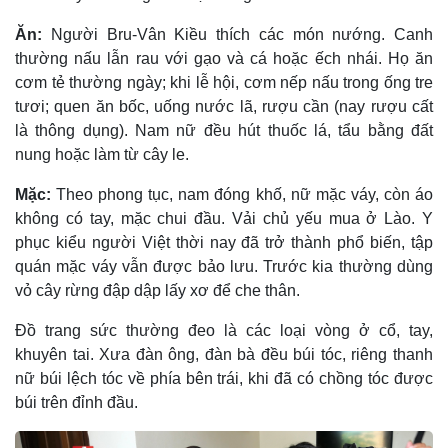
Ăn:
Người Bru-Vân Kiều thích các món nướng. Canh
thường nấu lẫn rau với gạo và cá hoặc ếch nhái. Họ ăn
cơm tẻ thường ngày; khi lễ hội, cơm nếp nấu trong ống tre
tươi; quen ăn bốc, uống nước lã, rượu cần (nay rượu cất
là thông dụng). Nam nữ đều hút thuốc lá, tẩu bằng đất
nung hoặc làm từ cây le.
Mặc:
Theo phong tục, nam đóng khố, nữ mặc váy, còn áo
không có tay, mặc chui đầu. Vải chủ yếu mua ở Lào. Y
phục kiểu người Việt thời nay đã trở thành phổ biến, tập
quán mặc váy vẫn được bảo lưu. Trước kia thường dùng
vỏ cây rừng đập dập lấy xơ để che thân.
Ðồ trang sức thường đeo là các loại vòng ở cổ, tay,
khuyên tai. Xưa đàn ông, đàn bà đều búi tóc, riêng thanh
nữ búi lệch tóc về phía bên trái, khi đã có chồng tóc được
búi trên đỉnh đầu.