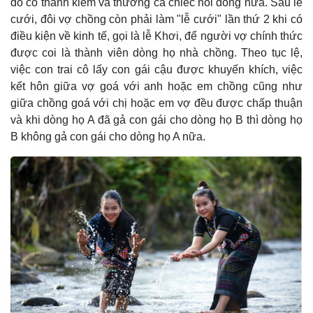
đó có thanh kiếm và thường cả chiếc nồi đồng nữa. Sau lễ
cưới, đôi vợ chồng còn phải làm "lễ cưới" lần thứ 2 khi có
điều kiện về kinh tế, gọi là lễ Khơi, để người vợ chính thức
được coi là thành viên dòng họ nhà chồng. Theo tục lệ,
việc con trai cô lấy con gái cậu được khuyến khích, việc
kết hôn giữa vợ goá với anh hoặc em chồng cũng như
giữa chồng goá với chị hoặc em vợ đều được chấp thuận
và khi dòng họ A đã gả con gái cho dòng họ B thì dòng họ
B không gả con gái cho dòng họ A nữa.