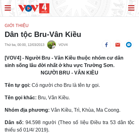
GIỚI THIỆU
Dân tộc Bru-Vân Kiều
Thứ ba, 00:00, 12/03/2013
VOV4
[VOV4] - Người Bru - Vân Kiều thuộc nhóm cư dân
sinh sống lâu đời nhất ở khu vực Trường Sơn.
NGƯỜI BRU - VÂN KIỀU
Tên tự gọi:
Có người cho Bru là tên tự gọi.
Tên gọi khác:
Bru, Vân Kiều.
Nhóm địa phương:
Vân Kiều, Trì, Khùa, Ma Coong.
Dân số:
94.598 người (Theo số liệu Điều tra 53 dân tộc
thiểu số 01/4/ 2019).