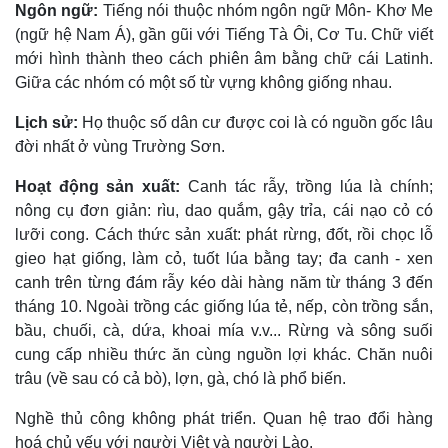
Ngôn ngữ:
Tiếng nói thuộc nhóm ngôn ngữ Môn- Khơ Me
(ngữ hệ Nam Á), gần gũi với Tiếng Tà Ôi, Cơ Tu. Chữ viết
mới hình thành theo cách phiên âm bằng chữ cái Latinh.
Giữa các nhóm có một số từ vựng không giống nhau.
Lịch sử:
Họ thuộc số dân cư được coi là có nguồn gốc lâu
đời nhất ở vùng Trường Sơn.
Hoạt động sản xuất:
Canh tác rẫy, trồng lúa là chính;
nông cụ đơn giản: rìu, dao quắm, gậy trỉa, cái nạo cỏ có
lưỡi cong. Cách thức sản xuất: phát rừng, đốt, rồi chọc lỗ
gieo hạt giống, làm cỏ, tuốt lúa bằng tay; đa canh - xen
canh trên từng đám rẫy kéo dài hàng năm từ tháng 3 đến
tháng 10. Ngoài trồng các giống lúa tẻ, nếp, còn trồng sắn,
bầu, chuối, cà, dứa, khoai mía v.v... Rừng và sông suối
cung cấp nhiều thức ăn cùng nguồn lợi khác. Chăn nuôi
trâu (về sau có cả bò), lợn, gà, chó là phổ biến.
Nghề thủ công không phát triển. Quan hệ trao đổi hàng
hoá chủ yếu với người Việt và người Lào.