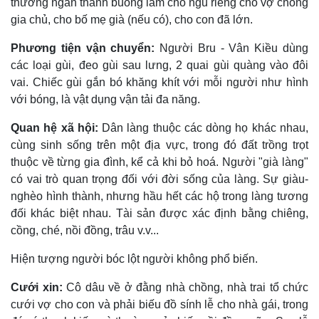
thường ngăn thành buồng làm chỗ ngủ riêng cho vợ chồng
gia chủ, cho bố mẹ già (nếu có), cho con đã lớn.
Phương tiện vận chuyển:
Người Bru - Vân Kiều dùng
các loại gùi, đeo gùi sau lưng, 2 quai gùi quàng vào đôi
vai. Chiếc gùi gắn bó khăng khít với mỗi người như hình
với bóng, là vật dụng vận tải đa năng.
Quan hệ xã hội:
Dân làng thuộc các dòng họ khác nhau,
cùng sinh sống trên một địa vực, trong đó đất trồng trọt
thuộc về từng gia đình, kể cả khi bỏ hoá. Người "già làng"
có vai trò quan trọng đối với đời sống của làng. Sự giàu-
nghèo hình thành, nhưng hầu hết các hộ trong làng tương
đối khác biệt nhau. Tài sản được xác định bằng chiêng,
cồng, ché, nồi đồng, trâu v.v...
Hiện tượng người bóc lột người không phổ biến.
Cưới xin:
Cô dâu về ở đằng nhà chồng, nhà trai tổ chức
cưới vợ cho con và phải biếu đồ sính lễ cho nhà gái, trong