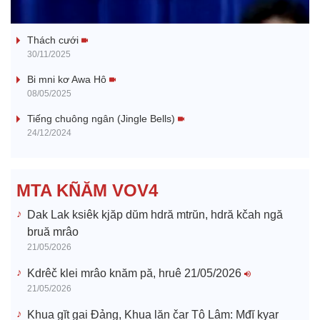
Tanh bĕ ayong dăm jŭ
a
Thách cưới
y
30/11/2025
V
Bi mni kơ Awa Hô
08/05/2025
i
Tiếng chuông ngân (Jingle Bells)
24/12/2024
d
e
MTA KÑĂM VOV4
o
Dak Lak ksiêk kjăp dŭm hdră mtrŭn, hdră kčah ngă
bruă mrâo
21/05/2026
Kdrêč klei mrâo knăm pă, hruê 21/05/2026
21/05/2026
Khua gĭt gai Đảng, Khua lăn čar Tô Lâm: Mđĭ kyar