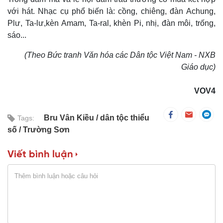
với hát. Nhạc cụ phổ biến là: cồng, chiêng, đàn Achung,
Plư, Ta-lư,kèn Amam, Ta-ral, khèn Pi, nhị, đàn môi, trống,
sáo...​
(Theo Bức tranh Văn hóa các Dân tộc Việt Nam - NXB
Giáo dục)
VOV4
Bru Vân Kiều
dân tộc thiểu
Tags:
số
Trường Sơn
Viết bình luận