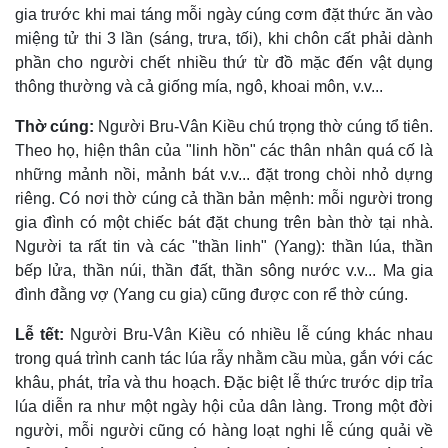
gia trước khi mai táng mỗi ngày cúng cơm đặt thức ăn vào
miệng tử thi 3 lần (sáng, trưa, tối), khi chôn cất phải dành
phần cho người chết nhiều thứ từ đồ mặc đến vật dụng
thông thường và cả giống mía, ngô, khoai môn, v.v...
Thờ cúng:
Người Bru-Vân Kiều chú trọng thờ cúng tổ tiên.
Theo họ, hiện thân của "linh hồn" các thân nhân quá cố là
những mảnh nồi, mảnh bát v.v... đặt trong chòi nhỏ dựng
riêng. Có nơi thờ cúng cả thần bản mệnh: mỗi người trong
gia đình có một chiếc bát đặt chung trên bàn thờ tại nhà.
Người ta rất tin và các "thần linh" (Yang): thần lúa, thần
bếp lửa, thần núi, thần đất, thần sông nước v.v... Ma gia
đình đằng vợ (Yang cu gia) cũng được con rể thờ cúng.
Lễ tết:
Người Bru-Vân Kiều có nhiều lễ cúng khác nhau
trong quá trình canh tác lúa rẫy nhằm cầu mùa, gắn với các
khâu, phát, trỉa và thu hoạch. Ðặc biệt lễ thức trước dịp trỉa
lúa diễn ra như một ngày hội của dân làng. Trong một đời
người, mỗi người cũng có hàng loạt nghi lễ cúng quải về