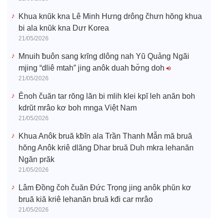
Khua knŭk kna Lê Minh Hưng drông čhưn hŏng khua
bi ala knŭk kna Dưr Korea
21/05/2026
Mnuih ƀuôn sang krĭng dlông nah Yŭ Quảng Ngãi
mjing “dliê mtah” jing anôk duah ƀơ̆ng doh
21/05/2026
Ênoh čuăn tar rŏng lăn bi mlih klei kpĭ leh anăn boh
kdrŭt mrâo kơ boh mnga Việt Nam
21/05/2026
Khua Anôk bruă kƀĭn ala Trần Thanh Mẫn mă bruă
hŏng Anôk kriê dlăng Dhar bruă Duh mkra lehanăn
Ngăn prăk
21/05/2026
Lâm Đồng čoh čuăn Đức Trọng jing anôk phŭn kơ
bruă kiă kriê lehanăn bruă kđi car mrâo
21/05/2026