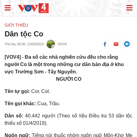
GIỚI THIỆU
Dân tộc Co
Thứ ba, 00:00, 12/03/2013
VOV4
[VOV4] - Đa số các nhà nghiên cứu đều cho rằng
người Co là một trong những cư dân bản địa ở khu
vực Trường Sơn - Tây Nguyên.
NGƯỜI CO
Tên tự gọi:
Cor, Col.
Tên gọi khác:
Cua, Trầu.
Dân số:
40.442 người (Theo số liệu Điều tra 53 dân tộc
thiểu số 01/4/2019).
Ngôn ngữ:
Tiếng nói thuộc nhóm ngôn ngữ Môn-Khơ Me