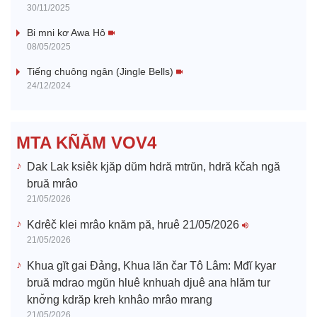
y
30/11/2025
V
Bi mni kơ Awa Hô
08/05/2025
i
Tiếng chuông ngân (Jingle Bells)
24/12/2024
d
e
MTA KÑĂM VOV4
o
Dak Lak ksiêk kjăp dŭm hdră mtrŭn, hdră kčah ngă
bruă mrâo
21/05/2026
Kdrêč klei mrâo knăm pă, hruê 21/05/2026
21/05/2026
Khua gĭt gai Đảng, Khua lăn čar Tô Lâm: Mđĭ kyar
bruă mdrao mgŭn hluê knhuah djuê ana hlăm tur
knơ̆ng kdrăp kreh knhâo mrâo mrang
21/05/2026