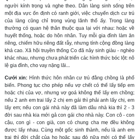
người kính trọng và nghe theo. Dân làng sinh sống trên
một địa vực ổn định có ranh giới, việc chuyển dịch cư trú
của làng cũng chỉ trong vùng lãnh thổ ấy. Trong làng
thường có quan hệ thân thuộc qua lại với nhau: hoặc về
huyết thống, hoặc do hôn nhân. Tuy mỗi gia đình làm ăn
riêng, chiếm hữu riêng đất rẫy, nhưng tính cộng đồng làng
khá cao. Xã hội truyền thống Co đã nảy sinh giàu - nghèo
khác nhau, nhưng chưa phát triển các hình thức bóc lột: nô
lệ gia đình, cho vay nặng lãi...
Cưới xin:
Hình thức hôn nhân cư trú đằng chồng là phổ
biến. Phong tục cho phép nếu vợ chết có thể lấy tiếp em
hoặc chị của vợ, nhưng vợ goá không thể lấy em chồng;
nếu 2 anh em trai lấy 2 chị em gái thì phải anh lấy chị, em
lấy em; nếu con gái nhà này đã làm dâu nhà kia thì 2 - 3
đời sau nhà kia mới gả con gái cho nhà này. Con cô - con
cậu, con gì - con già, con có chung cha mẹ đều không
được lấy nhau. Cùng một gốc sinh thành, nếu là anh em
trai thì đời chắt của họ hoặc sau đó nữa mới có thể lấy