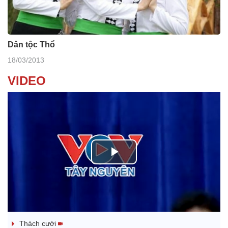
Dân tộc Thổ
18/03/2013
VIDEO
P
l
Tanh bĕ ayong dăm jŭ
a
Thách cưới