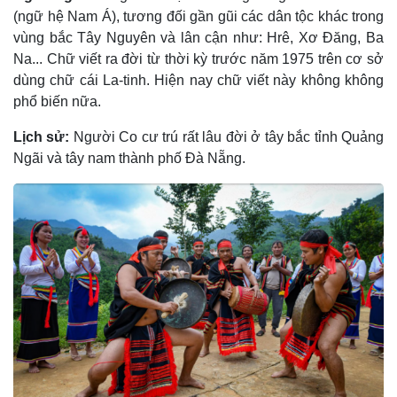
(ngữ hệ Nam Á), tương đối gần gũi các dân tộc khác trong
vùng bắc Tây Nguyên và lân cận như: Hrê, Xơ Ðăng, Ba
Na... Chữ viết ra đời từ thời kỳ trước năm 1975 trên cơ sở
dùng chữ cái La-tinh. Hiện nay chữ viết này không không
phổ biến nữa.
Lịch sử:
Người Co cư trú rất lâu đời ở tây bắc tỉnh Quảng
Ngãi và tây nam thành phố Đà Nẵng.