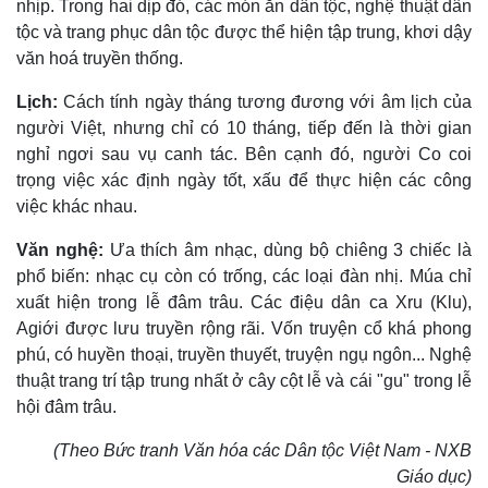
nhịp. Trong hai dịp đó, các món ăn dân tộc, nghệ thuật dân
tộc và trang phục dân tộc được thể hiện tập trung, khơi dậy
văn hoá truyền thống.
Lịch:
Cách tính ngày tháng tương đương với âm lịch của
người Việt, nhưng chỉ có 10 tháng, tiếp đến là thời gian
nghỉ ngơi sau vụ canh tác. Bên cạnh đó, người Co coi
trọng việc xác định ngày tốt, xấu để thực hiện các công
việc khác nhau.
Văn nghệ:
Ưa thích âm nhạc, dùng bộ chiêng 3 chiếc là
phổ biến: nhạc cụ còn có trống, các loại đàn nhị. Múa chỉ
xuất hiện trong lễ đâm trâu. Các điệu dân ca Xru (Klu),
Agiới được lưu truyền rộng rãi. Vốn truyện cổ khá phong
phú, có huyền thoại, truyền thuyết, truyện ngụ ngôn... Nghệ
thuật trang trí tập trung nhất ở cây cột lễ và cái "gu" trong lễ
hội đâm trâu.
(Theo Bức tranh Văn hóa các Dân tộc Việt Nam - NXB
Giáo dục)