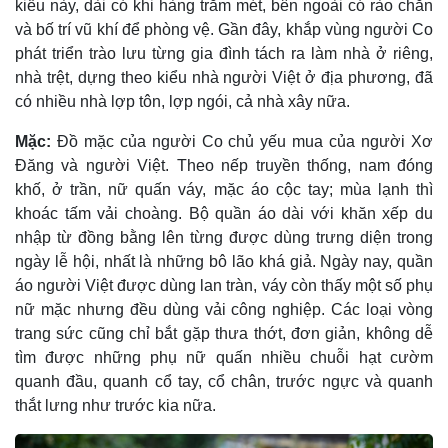
kiểu này, dài có khi hàng trăm mét, bên ngoài có rào chắn
và bố trí vũ khí để phòng vệ. Gần đây, khắp vùng người Co
phát triển trào lưu từng gia đình tách ra làm nhà ở riêng,
nhà trệt, dựng theo kiểu nhà người Việt ở địa phương, đã
có nhiều nhà lợp tôn, lợp ngói, cả nhà xây nữa.
Mặc:
Ðồ mặc của người Co chủ yếu mua của người Xơ
Ðăng và người Việt. Theo nếp truyền thống, nam đóng
khố, ở trần, nữ quấn váy, mặc áo cộc tay; mùa lạnh thì
khoác tấm vải choàng. Bộ quần áo dài với khăn xếp du
nhập từ đồng bằng lên từng được dùng trưng diện trong
ngày lễ hội, nhất là những bô lão khá giả. Ngày nay, quần
áo người Việt được dùng lan tràn, váy còn thấy một số phụ
nữ mặc nhưng đều dùng vải công nghiệp. Các loại vòng
trang sức cũng chỉ bắt gặp thưa thớt, đơn giản, không dễ
tìm được những phụ nữ quấn nhiều chuỗi hạt cườm
quanh đầu, quanh cổ tay, cổ chân, trước ngực và quanh
thắt lưng như trước kia nữa.