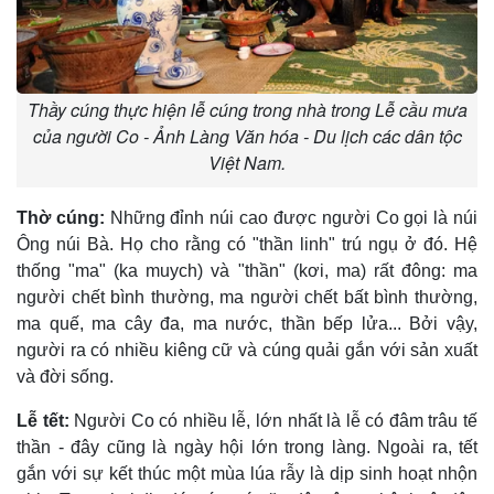
Thầy cúng thực hiện lễ cúng trong nhà trong Lễ cầu mưa
của người Co - Ảnh Làng Văn hóa - Du lịch các dân tộc
Việt Nam.
Thờ cúng:
Những đỉnh núi cao được người Co gọi là núi
Ông núi Bà. Họ cho rằng có "thần linh" trú ngụ ở đó. Hệ
thống "ma" (ka muych) và "thần" (kơi, ma) rất đông: ma
người chết bình thường, ma người chết bất bình thường,
ma quế, ma cây đa, ma nước, thần bếp lửa... Bởi vậy,
người ra có nhiều kiêng cữ và cúng quải gắn với sản xuất
và đời sống.
Lễ tết:
Người Co có nhiều lễ, lớn nhất là lễ có đâm trâu tế
thần - đây cũng là ngày hội lớn trong làng. Ngoài ra, tết
gắn với sự kết thúc một mùa lúa rẫy là dịp sinh hoạt nhộn