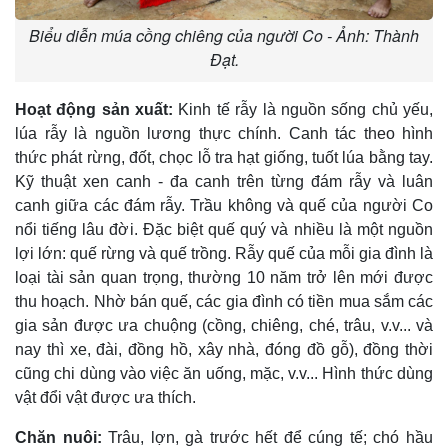
Biểu diễn múa cồng chiêng của người Co - Ảnh: Thành
Đạt.
Hoạt động sản xuất:
Kinh tế rẫy là nguồn sống chủ yếu,
lúa rẫy là nguồn lương thực chính. Canh tác theo hình
thức phát rừng, đốt, chọc lỗ tra hạt giống, tuốt lúa bằng tay.
Kỹ thuật xen canh - đa canh trên từng đám rẫy và luân
canh giữa các đám rẫy. Trầu không và quế của người Co
nổi tiếng lâu đời. Ðặc biệt quế quý và nhiều là một nguồn
lợi lớn: quế rừng và quế trồng. Rẫy quế của mỗi gia đình là
loại tài sản quan trọng, thường 10 năm trở lên mới được
thu hoạch. Nhờ bán quế, các gia đình có tiền mua sắm các
gia sản được ưa chuộng (cồng, chiêng, ché, trâu, v.v... và
nay thì xe, đài, đồng hồ, xây nhà, đóng đồ gỗ), đồng thời
cũng chi dùng vào việc ăn uống, mặc, v.v... Hình thức dùng
vật đổi vật được ưa thích.
Chăn nuôi:
Trâu, lợn, gà trước hết để cúng tế; chó hầu