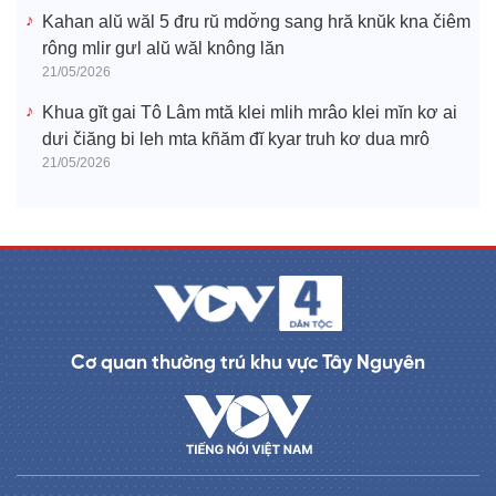
Kahan alŭ wăl 5 đru rŭ mdơ̆ng sang hră knŭk kna čiêm
rông mlir gưl alŭ wăl knông lăn
21/05/2026
Khua gĭt gai Tô Lâm mtă klei mlih mrâo klei mĭn kơ ai
dưi čiăng bi leh mta kñăm đĭ kyar truh kơ dua mrô
21/05/2026
Cơ quan thường trú khu vực Tây Nguyên