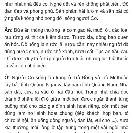
như nhà nhà đều có. Nghề dệt và rèn không phát triển. Ðồ
đan đẹp và phong phú. Sản phẩm hái lượm và săn bắt có
ý nghĩa không nhỏ trong đời sống người Co.
Ăn:
Bữa ăn thông thường là cơm gạo tẻ, muối ớt, các loại
rau rừng và thịt cá kiếm được. Trước kia, đồng bào quen
ăn bốc. Ðồ uống là nước lã, rượu cần, nay nhiều người đã
dùng nước chín, nước chè xanh, rượu cất. Tục ăn trầu cau
chỉ được duy trì ở lớp người lớn tuổi, nhưng tục hút thuốc
lá vẫn còn phổ biến.
Ở:
Người Co sống tập trung ở Trà Bồng và Trà Mi thuộc
tây bắc tỉnh Quảng Ngãi và tây nam tỉnh Quảng Nam. Nhà
sàn dài, cửa ra vào ở hai đầu hồi. Trong nhà chia dọc
thành 3 phần: lối đi ở giữa, một bên được ngăn thành từng
buồng nhỏ cho các gia đình sinh hoạt riêng, còn một bên
dùng làm nơi sinh hoạt chung (tiếp khách, họp bàn, tổ
chức lễ hội, ăn uống đông người, đan lát, vui chơi...). Xưa
kia thường mỗi làng ở tập trung trong một vài ngôi nhà