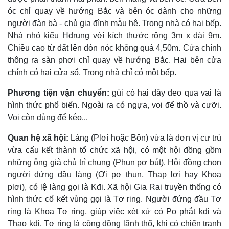
óc chỉ quay về hướng Bắc và bên óc dành cho những
người đàn bà - chủ gia đình mẫu hệ. Trong nhà có hai bếp.
Nhà nhỏ kiểu Hđrung với kích thước rộng 3m x dài 9m.
Chiều cao từ đất lên đòn nóc không quá 4,50m. Cửa chính
thông ra sàn phơi chỉ quay về hướng Bắc. Hai bên cửa
chính có hai cửa sổ. Trong nhà chỉ có một bếp.
Phương tiện vận chuyển:
gùi có hai dây đeo qua vai là
hình thức phổ biến. Ngoài ra có ngựa, voi để thồ và cưỡi.
Voi còn dùng để kéo...
Quan hệ xã hội:
Làng (Plơi hoặc Bôn) vừa là đơn vị cư trú
vừa cấu kết thành tổ chức xã hội, có một hội đồng gồm
những ông già chủ trì chung (Phun pơ bút). Hội đồng chọn
người đứng đầu làng (Ơi pơ thun, Thap lơi hay Khoa
plơi), có lệ làng gọi là Kđi. Xã hội Gia Rai truyền thống có
hình thức cố kết vùng gọi là Tơ ring. Người đứng đầu Tơ
ring là Khoa Tơ ring, giúp việc xét xử có Po phắt kđi và
Thao kđi. Tơ ring là cộng đồng lãnh thổ, khi có chiến tranh