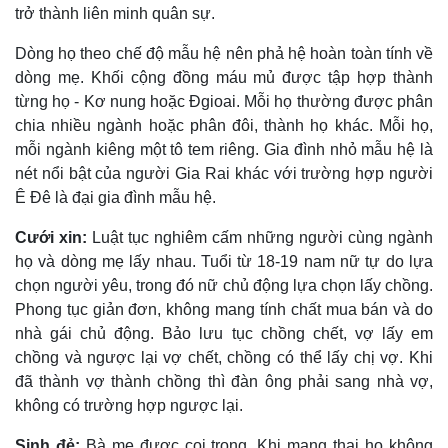
trở thành liên minh quân sự.
Dòng họ theo chế độ mẫu hệ nên phả hệ hoàn toàn tính về
dòng mẹ. Khối cộng đồng máu mủ được tập hợp thành
từng họ - Kơ nung hoặc Ðgioai. Mỗi họ thường được phân
chia nhiều ngành hoặc phân đôi, thành họ khác. Mỗi họ,
mỗi ngành kiêng một tô tem riêng. Gia đình nhỏ mẫu hệ là
nét nổi bật của người Gia Rai khác với trường hợp người
Ê Ðê là đại gia đình mẫu hệ.
Cưới xin:
Luật tục nghiêm cấm những người cùng ngành
họ và dòng mẹ lấy nhau. Tuổi từ 18-19 nam nữ tự do lựa
chọn người yêu, trong đó nữ chủ động lựa chọn lấy chồng.
Phong tục giản đơn, không mang tính chất mua bán và do
nhà gái chủ động. Bảo lưu tục chồng chết, vợ lấy em
chồng và ngược lại vợ chết, chồng có thể lấy chị vợ. Khi
đã thành vợ thành chồng thì đàn ông phải sang nhà vợ,
không có trường hợp ngược lại.
Sinh đẻ:
Bà mẹ được coi trọng. Khi mang thai họ không