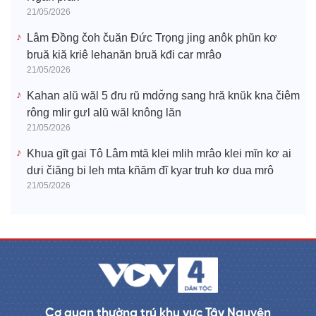
21/05/2026
Lâm Đồng čoh čuăn Đức Trọng jing anôk phŭn kơ
bruă kiă kriê lehanăn bruă kđi car mrâo
21/05/2026
Kahan alŭ wăl 5 đru rŭ mdơ̆ng sang hră knŭk kna čiêm
rông mlir gưl alŭ wăl knông lăn
21/05/2026
Khua gĭt gai Tô Lâm mtă klei mlih mrâo klei mĭn kơ ai
dưi čiăng bi leh mta kñăm đĭ kyar truh kơ dua mrô
21/05/2026
Cơ quan thường trú khu vực Tây Nguyên