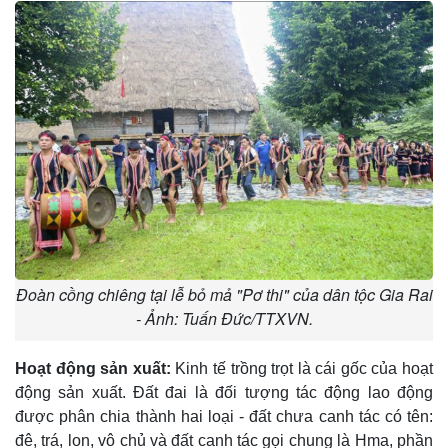
Đoàn cồng chiêng tại lễ bỏ mả "Pơ thi" của dân tộc Gia Rai
- Ảnh: Tuấn Đức/TTXVN.
Hoạt động sản xuất:
Kinh tế trồng trọt là cái gốc của hoạt
động sản xuất. Ðất đai là đối tượng tác động lao động
được phân chia thành hai loại - đất chưa canh tác có tên:
đê, trá, lon, vô chủ và đất canh tác gọi chung là Hma, phần