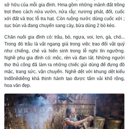
sở hữu của mỗi gia đình. Hma gồm những mảnh đất trồng
trọt theo cách nửa vườn, nửa rẫy; nương phát, đốt, cuốc
xới đất và trọc lỗ tra hạt. Còn ruộng nước dùng cuốc xới ;
sục bùn và đang chuyển sang cày, bừa dùng 2 bò kéo.
Chăn nuôi gia đình có: trâu, bò, ngựa, voi, lợn, gà, chó...
Trong đó trâu là vật ngang giá trong việc trao đổi vật quý
như chiêng, ché và hiến sinh trong lễ nghi tín ngưỡng.
Nghề phụ gia đình có: mộc, rèn và đan lát. Những người
thợ thủ công đã làm ra những chiếc gùi dùng để đựng đồ
mặc, trang sức, vận chuyển. Nghề dệt với khung dệt kiểu
Inđônêdiêng khá thịnh hành tạo được tấm vải khổ rộng,
hoa văn đẹp.