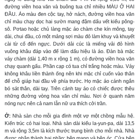
đường viền hoa văn và buông tua chỉ nhiều MÀU Ở HAI
ÐẦU. Áo màu đen cộc tay, hở nách, đường viền hoa văn
chỉ màu chạy dọc hai sườn mang đậm dấu vết kiểu pông-
sô. Pơtao hoặc chủ làng mặc áo chàm che kín mông, tay
dài, chui đầu, có một mảng sợi màu đỏ làm khuy và khuyết
cài từ cổ đến ngực. Dưới dải cúc là miếng vải đỏ hình
vuông khâu đáp vào để làm dấu hiệu là áo. Ðàn bà mặc
váy chàm (dài 1,40 m x rộng 1 m), có đường viền hoa văn
chạy quanh gấu. Phần cạp có tua chỉ trắng hoặc màu. Váy
không khâu liền thành ống nên khi mặc chỉ cuốn vào thân
để chỗ giáp hai đầu về phía trước. Họ mặc áo cánh ngắn
bó sát thân, dài tay. Trên cánh tay áo có chiếc được thêu
những đường vòng hoa văn chỉ màu. Nơi ở quanh năm
nóng nực nên cả nam lẫn nữ ưa thích cởi trần.
Ở:
Nhà sàn cho mỗi gia đình một vợ một chồng mẫu hệ.
Kiến trúc có hai loại. Nhà sàn dài kiểu la-yun-pa, dài 13,5
m và rộng 3,5m là kích thước trung bình cho mỗi nhà. Nhà
được phân thành hai phần: bên mang và bên óc. Cửa bên