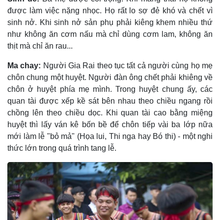
được làm việc nặng nhọc. Họ rất lo sợ đẻ khó và chết vì
sinh nở. Khi sinh nở sản phụ phải kiêng khem nhiều thứ
như không ăn cơm nấu mà chỉ dùng cơm lam, không ăn
thịt mà chỉ ăn rau...
Ma chay:
Người Gia Rai theo tục tất cả người cùng họ mẹ
chôn chung một huyệt. Người đàn ông chết phải khiêng về
chôn ở huyệt phía mẹ mình. Trong huyệt chung ấy, các
quan tài được xếp kề sát bên nhau theo chiều ngang rồi
chồng lên theo chiều dọc. Khi quan tài cao bằng miệng
huyệt thì lấy ván kê bốn bề để chôn tiếp vài ba lớp nữa
mới làm lễ "bỏ mả" (Họa lui, Thi nga hay Bó thi) - một nghi
thức lớn trong quá trình tang lễ.