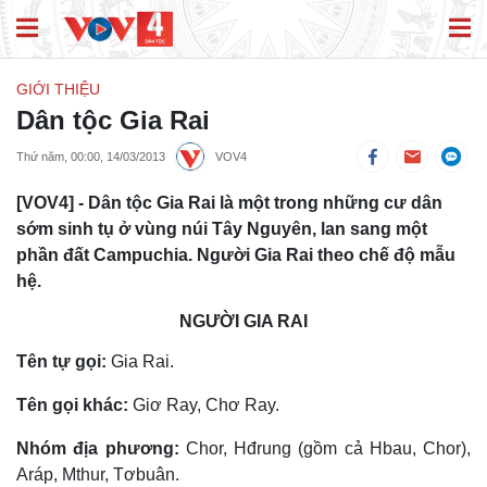
GIỚI THIỆU
Dân tộc Gia Rai
Thứ năm, 00:00, 14/03/2013
VOV4
[VOV4] - Dân tộc Gia Rai là một trong những cư dân
sớm sinh tụ ở vùng núi Tây Nguyên, lan sang một
phần đất Campuchia. Người Gia Rai theo chế độ mẫu
hệ.
NGƯỜI GIA RAI
Tên tự gọi:
Gia Rai.
Tên gọi khác:
Giơ Ray, Chơ Ray.
Nhóm địa phương:
Chor, Hđrung (gồm cả Hbau, Chor),
Aráp, Mthur, Tơbuân.