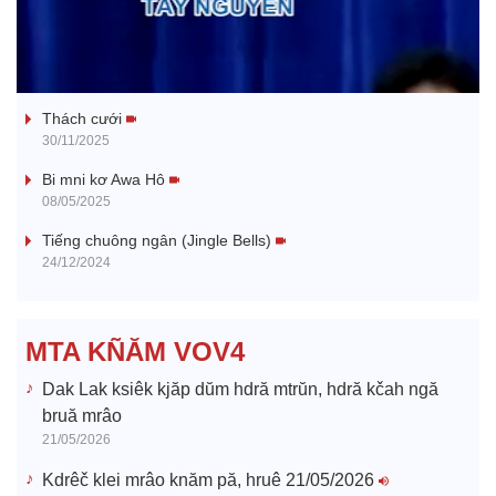
l
Tanh bĕ ayong dăm jŭ
a
Thách cưới
y
30/11/2025
V
Bi mni kơ Awa Hô
08/05/2025
i
Tiếng chuông ngân (Jingle Bells)
24/12/2024
d
e
MTA KÑĂM VOV4
o
Dak Lak ksiêk kjăp dŭm hdră mtrŭn, hdră kčah ngă
bruă mrâo
21/05/2026
Kdrêč klei mrâo knăm pă, hruê 21/05/2026