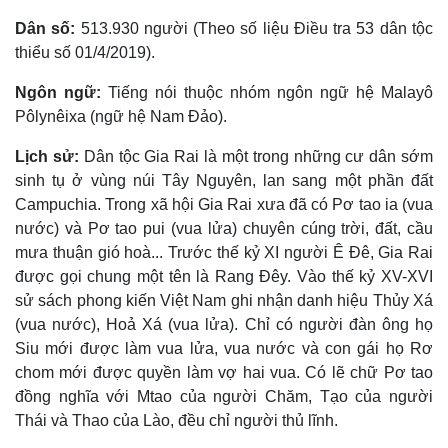
Dân số:
513.930 người (Theo số liệu Điều tra 53 dân tộc
thiểu số 01/4/2019).
Ngôn ngữ:
Tiếng nói thuộc nhóm ngôn ngữ hệ Malayô
Pôlynêixa (ngữ hệ Nam Ðảo).
Lịch sử:
Dân tộc Gia Rai là một trong những cư dân sớm
sinh tụ ở vùng núi Tây Nguyên, lan sang một phần đất
Campuchia. Trong xã hội Gia Rai xưa đã có Pơ tao ia (vua
nước) và Pơ tao pui (vua lửa) chuyên cúng trời, đất, cầu
mưa thuận gió hoà... Trước thế kỷ XI người Ê Ðê, Gia Rai
được gọi chung một tên là Rang Ðêy. Vào thế kỷ XV-XVI
sử sách phong kiến Việt Nam ghi nhận danh hiệu Thủy Xá
(vua nước), Hoả Xá (vua lửa). Chỉ có người đàn ông họ
Siu mới được làm vua lửa, vua nước và con gái họ Rơ
chom mới được quyền làm vợ hai vua. Có lẽ chữ Pơ tao
đồng nghĩa với Mtao của người Chăm, Tạo của người
Thái và Thao của Lào, đều chỉ người thủ lĩnh.