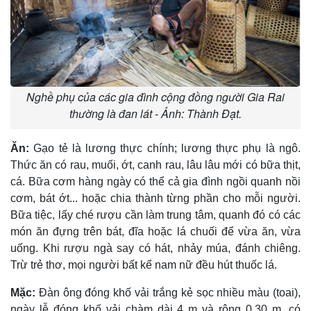
Nghề phụ của các gia đình cộng đồng người Gia Rai
thường là đan lát - Ảnh: Thành Đạt.
Ăn:
Gạo tẻ là lương thực chính; lương thực phụ là ngô.
Thức ăn có rau, muối, ớt, canh rau, lâu lâu mới có bữa thịt,
cá. Bữa cơm hàng ngày có thể cả gia đình ngồi quanh nồi
cơm, bát ớt... hoặc chia thành từng phần cho mỗi người.
Bữa tiệc, lấy ché rượu cần làm trung tâm, quanh đó có các
món ăn đựng trên bát, đĩa hoặc lá chuối để vừa ăn, vừa
uống. Khi rượu ngà say có hát, nhảy múa, đánh chiêng.
Trừ trẻ thơ, mọi người bất kể nam nữ đều hút thuốc lá.
Mặc:
Ðàn ông đóng khố vải trắng kẻ sọc nhiều màu (toai),
ngày lễ đóng khố vải chàm dài 4 m và rộng 0,30 m, có