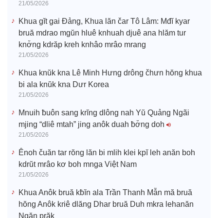
21/05/2026
Khua gĭt gai Đảng, Khua lăn čar Tô Lâm: Mđĭ kyar
bruă mdrao mgŭn hluê knhuah djuê ana hlăm tur
knơ̆ng kdrăp kreh knhâo mrâo mrang
21/05/2026
Khua knŭk kna Lê Minh Hưng drông čhưn hŏng khua
bi ala knŭk kna Dưr Korea
21/05/2026
Mnuih ƀuôn sang krĭng dlông nah Yŭ Quảng Ngãi
mjing “dliê mtah” jing anôk duah ƀơ̆ng doh
21/05/2026
Ênoh čuăn tar rŏng lăn bi mlih klei kpĭ leh anăn boh
kdrŭt mrâo kơ boh mnga Việt Nam
21/05/2026
Khua Anôk bruă kƀĭn ala Trần Thanh Mẫn mă bruă
hŏng Anôk kriê dlăng Dhar bruă Duh mkra lehanăn
Ngăn prăk