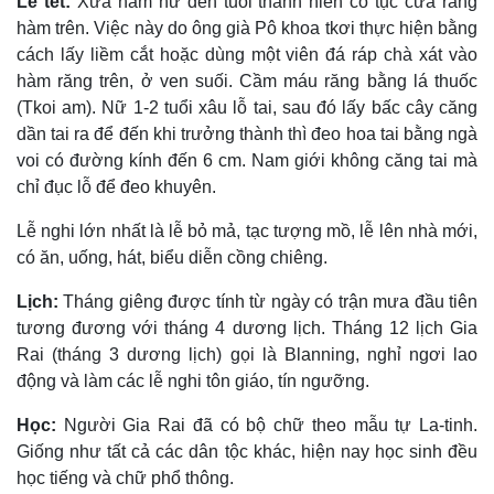
Lễ tết:
Xưa nam nữ đến tuổi thành niên có tục cưa răng
hàm trên. Việc này do ông già Pô khoa tkơi thực hiện bằng
cách lấy liềm cắt hoặc dùng một viên đá ráp chà xát vào
hàm răng trên, ở ven suối. Cầm máu răng bằng lá thuốc
(Tkoi am). Nữ 1-2 tuổi xâu lỗ tai, sau đó lấy bấc cây căng
dần tai ra để đến khi trưởng thành thì đeo hoa tai bằng ngà
voi có đường kính đến 6 cm. Nam giới không căng tai mà
chỉ đục lỗ để đeo khuyên.
Lễ nghi lớn nhất là lễ bỏ mả, tạc tượng mồ, lễ lên nhà mới,
có ăn, uống, hát, biểu diễn cồng chiêng.
Lịch:
Tháng giêng được tính từ ngày có trận mưa đầu tiên
tương đương với tháng 4 dương lịch. Tháng 12 lịch Gia
Rai (tháng 3 dương lịch) gọi là Blanning, nghỉ ngơi lao
động và làm các lễ nghi tôn giáo, tín ngưỡng.
Học:
Người Gia Rai đã có bộ chữ theo mẫu tự La-tinh.
Giống như tất cả các dân tộc khác, hiện nay học sinh đều
học tiếng và chữ phổ thông.