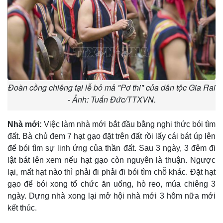
Đoàn cồng chiêng tại lễ bỏ mả "Pơ thi" của dân tộc Gia Rai
- Ảnh: Tuấn Đức/TTXVN.
Nhà mới:
Việc làm nhà mới bắt đầu bằng nghi thức bói tìm
đất. Bà chủ đem 7 hạt gạo đặt trên đất rồi lấy cái bát úp lên
để bói tìm sự linh ứng của thần đất. Sau 3 ngày, 3 đêm đi
lật bát lên xem nếu hạt gạo còn nguyên là thuận. Ngược
lại, mất hạt nào thì phải đi phải đi bói tìm chỗ khác. Ðặt hạt
gạo để bói xong tổ chức ăn uống, hò reo, múa chiêng 3
ngày. Dựng nhà xong lại mở hội nhà mới 3 hôm nữa mới
kết thúc.