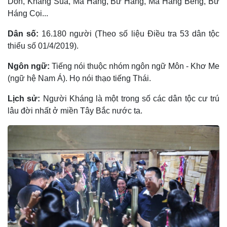
Dón, Kháng Súa, Ma Háng, Bư Háng, Ma Háng Bẻng, Bư
Háng Cọi...
Dân số:
16.180 người (Theo số liệu Điều tra 53 dân tộc
thiểu số 01/4/2019).
Ngôn ngữ:
Tiếng nói thuộc nhóm ngôn ngữ Môn - Khơ Me
(ngữ hệ Nam Á). Họ nói thạo tiếng Thái.
Lịch sử:
Người Kháng là một trong số các dân tộc cư trú
lâu đời nhất ở miền Tây Bắc nước ta.