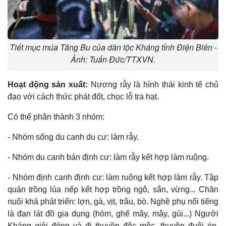
Tiết mục múa Tăng Bu của dân tộc Kháng tỉnh Điện Biên -
Ảnh: Tuấn Đức/TTXVN.
Hoạt động sản xuất:
Nương rẫy là hình thái kinh tế chủ
đạo với cách thức phát đốt, chọc lỗ tra hạt.
Có thể phân thành 3 nhóm:
- Nhóm sống du canh du cư: làm rẫy.
- Nhóm du canh bán định cư: làm rẫy kết hợp làm ruộng.
- Nhóm định canh định cư: làm ruộng kết hợp làm rẫy. Tập
quán trồng lúa nếp kết hợp trồng ngô, sắn, vừng... Chăn
nuôi khá phát triển: lợn, gà, vịt, trâu, bò. Nghề phụ nổi tiếng
là đan lát đồ gia dụng (hòm, ghế mây, mây, gùi...) Người
Kháng giỏi đóng và đi thuyền độc mộc, thuyền đuôi én.