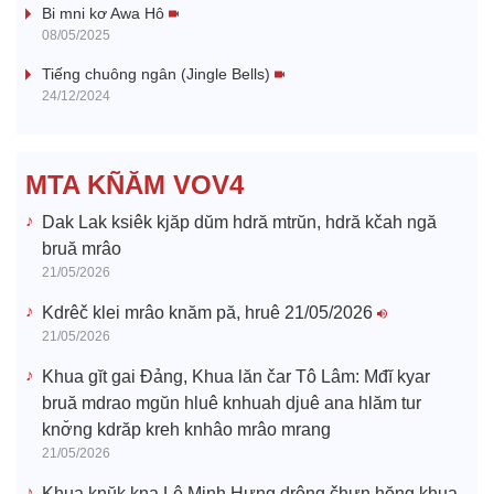
V
Bi mni kơ Awa Hô
08/05/2025
i
Tiếng chuông ngân (Jingle Bells)
24/12/2024
d
e
MTA KÑĂM VOV4
o
Dak Lak ksiêk kjăp dŭm hdră mtrŭn, hdră kčah ngă
bruă mrâo
21/05/2026
Kdrêč klei mrâo knăm pă, hruê 21/05/2026
21/05/2026
Khua gĭt gai Đảng, Khua lăn čar Tô Lâm: Mđĭ kyar
bruă mdrao mgŭn hluê knhuah djuê ana hlăm tur
knơ̆ng kdrăp kreh knhâo mrâo mrang
21/05/2026
Khua knŭk kna Lê Minh Hưng drông čhưn hŏng khua