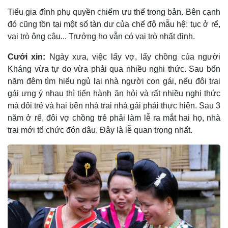
Tiểu gia đình phụ quyền chiếm ưu thế trong bản. Bên cạnh
đó cũng tồn tại một số tàn dư của chế độ mẫu hệ: tục ở rể,
vai trò ông cậu... Trưởng họ vẫn có vai trò nhất định.
Cưới xin:
Ngày xưa, việc lấy vợ, lấy chồng của người
Kháng vừa tự do vừa phải qua nhiều nghi thức. Sau bốn
năm đêm tìm hiểu ngủ lại nhà người con gái, nếu đôi trai
gái ưng ý nhau thì tiến hành ăn hỏi và rất nhiều nghi thức
mà đôi trẻ và hai bên nhà trai nhà gái phải thực hiện. Sau 3
năm ở rể, đôi vợ chồng trẻ phải làm lễ ra mắt hai họ, nhà
trai mới tổ chức đón dâu. Ðây là lễ quan trọng nhất.