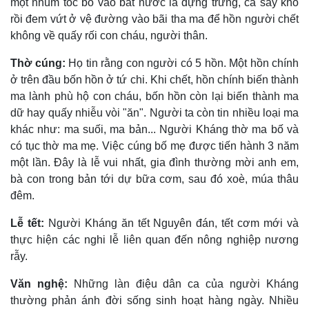
một nhúm tóc bỏ vào bát nước lã đựng trứng, cá sấy khô
rồi đem vứt ở vệ đường vào bãi tha ma để hồn người chết
không về quấy rối con cháu, người thân.
Thờ cúng:
Họ tin rằng con người có 5 hồn. Một hồn chính
ở trên đầu bốn hồn ở tứ chi. Khi chết, hồn chính biến thành
ma lành phù hộ con cháu, bốn hồn còn lại biến thành ma
dữ hay quấy nhiễu vòi "ăn". Người ta còn tin nhiều loại ma
khác như: ma suối, ma bản... Người Kháng thờ ma bố và
có tục thờ ma mẹ. Việc cúng bố mẹ được tiến hành 3 năm
một lần. Ðây là lễ vui nhất, gia đình thường mời anh em,
bà con trong bản tới dự bữa cơm, sau đó xoè, múa thâu
đêm.
Lễ tết:
Người Kháng ăn tết Nguyên đán, tết cơm mới và
thực hiện các nghi lễ liên quan đến nông nghiệp nương
rẫy.
Văn nghệ:
Những làn điệu dân ca của người Kháng
thường phản ánh đời sống sinh hoạt hàng ngày. Nhiều