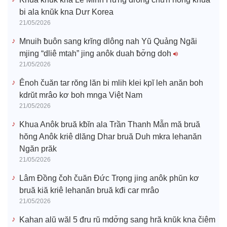
bi ala knŭk kna Dưr Korea
21/05/2026
Mnuih ƀuôn sang krĭng dlông nah Yŭ Quảng Ngãi
mjing “dliê mtah” jing anôk duah ƀơ̆ng doh
21/05/2026
Ênoh čuăn tar rŏng lăn bi mlih klei kpĭ leh anăn boh
kdrŭt mrâo kơ boh mnga Việt Nam
21/05/2026
Khua Anôk bruă kƀĭn ala Trần Thanh Mẫn mă bruă
hŏng Anôk kriê dlăng Dhar bruă Duh mkra lehanăn
Ngăn prăk
21/05/2026
Lâm Đồng čoh čuăn Đức Trọng jing anôk phŭn kơ
bruă kiă kriê lehanăn bruă kđi car mrâo
21/05/2026
Kahan alŭ wăl 5 đru rŭ mdơ̆ng sang hră knŭk kna čiêm