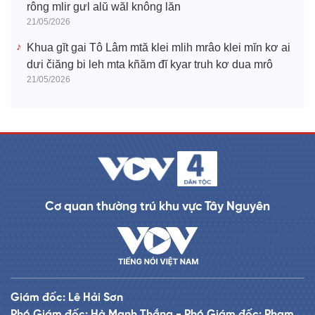
rông mlir gưl alŭ wăl knông lăn
21/05/2026
Khua gĭt gai Tô Lâm mtă klei mlih mrâo klei mĭn kơ ai
dưi čiăng bi leh mta kñăm đĭ kyar truh kơ dua mrô
21/05/2026
Cơ quan thường trú khu vực Tây Nguyên
Giám đốc: Lê Hải Sơn
Phó Giám đốc: Hà Mạnh Thắng - Phó Giám đốc: Phạm