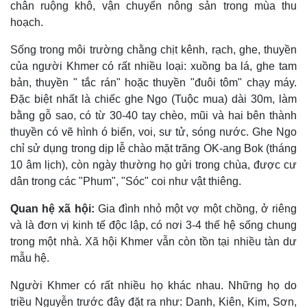
chân ruộng khô, vận chuyển nông sản trong mùa thu
hoạch.
Sống trong môi trường chằng chịt kênh, rạch, ghe, thuyền
của người Khmer có rất nhiều loại: xuồng ba lá, ghe tam
bản, thuyền " tắc rán" hoặc thuyền "đuôi tôm" chạy máy.
Ðặc biệt nhất là chiếc ghe Ngo (Tuộc mua) dài 30m, làm
bằng gỗ sao, có từ 30-40 tay chèo, mũi và hai bên thành
thuyền có vẽ hình ó biển, voi, sư tử, sóng nước. Ghe Ngo
chỉ sử dụng trong dịp lễ chào mặt trăng OK-ang Bok (tháng
10 âm lịch), còn ngày thường họ gửi trong chùa, được cư
dân trong các "Phum", "Sóc" coi như vật thiêng.
Quan hệ xã hội:
Gia đình nhỏ một vợ một chồng, ở riêng
và là đơn vị kinh tế độc lập, có nơi 3-4 thế hệ sống chung
trong một nhà. Xã hội Khmer vẫn còn tồn tại nhiều tàn dư
mẫu hệ.
Người Khmer có rất nhiều họ khác nhau. Những họ do
triều Nguyễn trước đây đặt ra như: Danh, Kiên, Kim, Sơn,