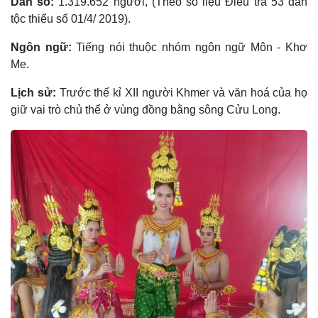
Dân số:
1.319.652 người, (Theo số liệu Điều tra 53 dân
tộc thiểu số 01/4/ 2019).
Ngôn ngữ:
Tiếng nói thuộc nhóm ngôn ngữ Môn - Khơ
Me.
Lịch sử:
Trước thế kỉ XII người Khmer và văn hoá của họ
giữ vai trò chủ thể ở vùng đồng bằng sông Cửu Long.