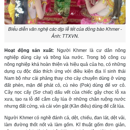
Biểu diễn văn nghệ các dịp lễ tết của đồng bào Khmer -
Ảnh: TTXVN.
Hoạt động sản xuất:
Người Khmer là cư dân nông
nghiệp dùng cày và trồng lúa nước. Trong bộ công cụ
nông nghiệp khá hoàn thiện và hiệu quả của họ, có những
dụng cụ độc đáo thích ứng với điều kiện địa lí sinh thái
Nam bộ như cái phảng thay cho cày chuyên dùng ở vùng
đất phèn, mặn để phát cỏ, cù nèo (Pok) dùng để vơ cỏ.
Cây nọc cấy (Sơ chal) dấu vết của chiếc gậy chọc lỗ xa
xưa, tạo ra lỗ để cắm cây lúa ở những chân ruộng nước
nhưng đất cứng, và cái vòn gặt (Kần điêu) dùng để cắt lúa.
Người Khmer có nghề đánh cá, dệt, chiếu, đan lát, dệt vải,
làm đường thốt nốt và làm gốm. Kĩ thuật gốm đơn giản,