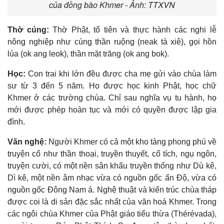
của đồng bào Khmer - Ảnh: TTXVN
Thờ cúng:
Thờ Phật, tổ tiên và thực hành các nghi lễ
nông nghiệp như cúng thần ruộng (neak tà xiê), gọi hồn
lúa (ok ang leok), thần mặt trăng (ok ang bok).
Học:
Con trai khi lớn đều được cha mẹ gửi vào chùa làm
sư từ 3 đến 5 năm. Họ được học kinh Phật, học chữ
Khmer ở các trường chùa. Chỉ sau nghĩa vụ tu hành, họ
mới được phép hoàn tục và mới có quyền được lập gia
đình.
Văn nghệ:
Người Khmer có cả một kho tàng phong phú về
truyện cổ như thần thoại, truyền thuyết, cổ tích, ngụ ngôn,
truyện cười, có một nền sân khấu truyền thống như Dù kê,
Dì kê, một nền âm nhạc vừa có nguồn gốc ấn Ðộ, vừa có
nguồn gốc Ðông Nam á. Nghệ thuật và kiến trúc chùa tháp
được coi là di sản đặc sắc nhất của văn hoá Khmer. Trong
các ngôi chùa Khmer của Phật giáo tiểu thừa (Thérévada),