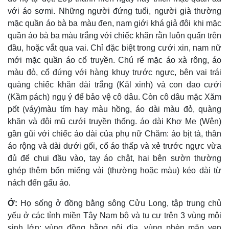
với áo sơmi. Những người đứng tuổi, người già thường
mặc quần áo bà ba màu đen, nam giới khá giả đôi khi mặc
quần áo bà ba màu trắng với chiếc khăn rằn luôn quấn trên
đầu, hoặc vắt qua vai. Chỉ đặc biệt trong cưới xin, nam nữ
mới mặc quần áo cổ truyền. Chú rể mặc áo xà rông, áo
màu đỏ, cổ đứng với hàng khuy trước ngực, bên vai trái
quàng chiếc khăn dài trắng (Kăl xinh) và con dao cưới
(Kầm pách) ngụ ý để bảo vệ cô dâu. Còn cô dâu mặc Xăm
pốt (váy)màu tím hay màu hồng, áo dài màu đỏ, quàng
khăn và đội mũ cưới truyền thống. áo dài Khơ Me (Wện)
gần gũi với chiếc áo dài của phụ nữ Chăm: áo bịt tà, thân
áo rộng và dài dưới gối, cổ áo thấp và xẻ trước ngực vừa
đủ để chui đầu vào, tay áo chật, hai bên sườn thường
ghép thêm bốn miếng vải (thường hoặc màu) kéo dài từ
nách đến gấu áo.
Ở:
Họ sống ở đồng bằng sông Cửu Long, tập trung chủ
yếu ở các tỉnh miền Tây Nam bộ và tụ cư trên 3 vùng môi
sinh lớn: vùng đồng bằng nội địa, vùng phèn mặn ven