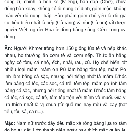
công cụ chính là hòn kê (K’leng), bàn dập (Chơ), chưa
dùng bàn xoay, không có lò nung cố định, gốm mộc, không
màu,với độ nung thấp. Sản phẩm gốm chủ yếu là đồ gia
cụ, tiêu biểu nhất là bếp (Cà ràng) và nồi (Cà om) rất được
người Việt, người Hoa ở đồng bằng sông Cửu Long ưa
dùng.
Ăn:
Người Khmer trồng hơn 150 giống lúa tẻ và nếp khác
nhau, họ thường ăn cơm tẻ và cơm nếp. Thức ăn hằng
ngày có tôm, cá nhỏ, ếch, nhái, rau, củ. Họ chế biến rất
nhiều loại mắm: mắm ơn Pứ làm bằng tôm tép, mắm Pơ
inh làm bằng cá sặc, nhưng nổi tiếng nhất là mắm B’hóc
làm bằng cá lóc, các sọc, cá trê, tôm tép, mắm pơ inh làm
bằng cá sặc, nhưng nổi tiếng nhất là mắm B’hóc làm bằng
cá lóc, cá sọc, cá trê, tôm tép trộn với thính và muối. Gia vị
ưa thích nhất là vị chua (từ quả me hay mè) và cay (hạt
tiêu, tỏi, sả, ca ri...).
Mặc:
Nam nữ trước đây đều mặc xà rông bằng lụa tơ tằm
do họ tự dệt. Lớp thanh niên ngày nay thích mặc quần âu