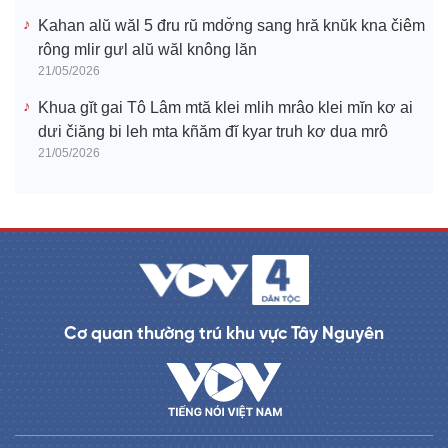
Kahan alŭ wăl 5 đru rŭ mdơ̆ng sang hră knŭk kna čiêm
rông mlir gưl alŭ wăl knông lăn
21/05/2026
Khua gĭt gai Tô Lâm mtă klei mlih mrâo klei mĭn kơ ai
dưi čiăng bi leh mta kñăm đĭ kyar truh kơ dua mrô
21/05/2026
Cơ quan thường trú khu vực Tây Nguyên