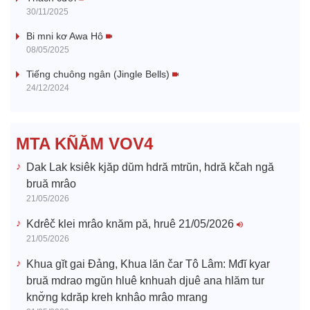
y
30/11/2025
V
Bi mni kơ Awa Hô
08/05/2025
i
Tiếng chuông ngân (Jingle Bells)
24/12/2024
d
e
MTA KÑĂM VOV4
o
Dak Lak ksiêk kjăp dŭm hdră mtrŭn, hdră kčah ngă
bruă mrâo
21/05/2026
Kdrêč klei mrâo knăm pă, hruê 21/05/2026
21/05/2026
Khua gĭt gai Đảng, Khua lăn čar Tô Lâm: Mđĭ kyar
bruă mdrao mgŭn hluê knhuah djuê ana hlăm tur
knơ̆ng kdrăp kreh knhâo mrâo mrang