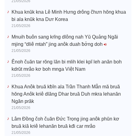
21/05/2026
Khua knŭk kna Lê Minh Hưng drông čhưn hŏng khua
bi ala knŭk kna Dưr Korea
21/05/2026
Mnuih ƀuôn sang krĭng dlông nah Yŭ Quảng Ngãi
mjing “dliê mtah” jing anôk duah ƀơ̆ng doh
21/05/2026
Ênoh čuăn tar rŏng lăn bi mlih klei kpĭ leh anăn boh
kdrŭt mrâo kơ boh mnga Việt Nam
21/05/2026
Khua Anôk bruă kƀĭn ala Trần Thanh Mẫn mă bruă
hŏng Anôk kriê dlăng Dhar bruă Duh mkra lehanăn
Ngăn prăk
21/05/2026
Lâm Đồng čoh čuăn Đức Trọng jing anôk phŭn kơ
bruă kiă kriê lehanăn bruă kđi car mrâo
21/05/2026