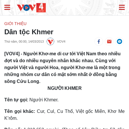
GIỚI THIỆU
Dân tộc Khmer
Thứ năm, 00:00, 14/03/2013
VOV4
[VOV4] - Người Khơ-me di cư tới Việt Nam theo nhiều
đợt và do nhiều nguyên nhân khác nhau. Cùng với
người Việt và người Hoa, người Khơ-me là một trong
những nhóm cư dân có mặt sớm nhất ở đồng bằng
sông Cửu Long.
NGƯỜI KHMER
Tên tự gọi:
Người Khmer.
Tên gọi khác:
Cur, Cul, Cu Thổ, Việt gốc Miên, Khơ Me
K’rôm.