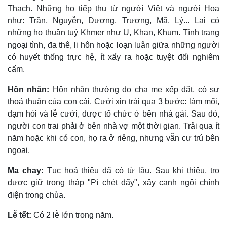
Thạch. Những họ tiếp thu từ người Việt và người Hoa
như: Trần, Nguyễn, Dương, Trương, Mã, Lý... Lại có
những họ thuần tuý Khmer như U, Khan, Khum. Tình trạng
ngoại tình, đa thê, li hôn hoặc loạn luân giữa những người
có huyết thống trực hệ, ít xẩy ra hoặc tuyệt đối nghiêm
cấm.
Hôn nhân:
Hôn nhân thường do cha mẹ xếp đặt, có sự
thoả thuận của con cái. Cưới xin trải qua 3 bước: làm mối,
dạm hỏi và lễ cưới, được tổ chức ở bên nhà gái. Sau đó,
người con trai phải ở bên nhà vợ một thời gian. Trải qua ít
năm hoặc khi có con, họ ra ở riêng, nhưng vẫn cư trú bên
ngoại.
Ma chay:
Tục hoả thiêu đã có từ lâu. Sau khi thiêu, tro
được giữ trong tháp "Pì chét đẩy", xây cạnh ngôi chính
điện trong chùa.
Lễ tết:
Có 2 lễ lớn trong năm.