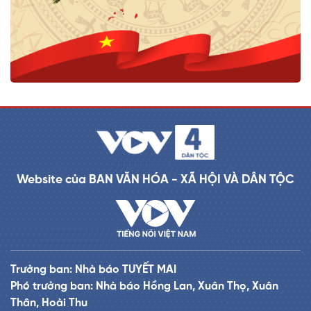
Website của BAN VĂN HÓA - XÃ HỘI VÀ DÂN TỘC
Trưởng ban: Nhà báo TUYẾT MAI
Phó trưởng ban: Nhà báo Hồng Lan, Xuân Thọ, Xuân
Thân, Hoài Thu