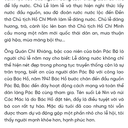
để lấy nước. Chủ Lễ làm lễ và thực hiện nghi thức lấy
nước đầu nguồn, sau đó đoàn rước nước lộc đến Đền
thờ Chủ tịch Hồ Chí Minh làm lễ dâng nước. Chủ lễ dâng
hương, trà, cành lộc lên ban thờ Chủ tịch Hồ Chí Minh
cầu mong một năm mới quốc thái dân an, mưa thuận
gió hòa, mùa màng bội thu...
Ông Quán Chí Khiàng, bậc cao niên của bản Pác Bó là
người chủ lễ năm nay cho biết: Lễ dâng nước không chỉ
thể hiện nét đẹp trong phong tục truyền thống còn là sự
trân trọng, biết ơn của người dân Pác Bó với công lao
của Bác Hồ, năm 1941 Bác Hồ bước chân đến đầu nguồn
Pác Bó, Bác đến đây hoạt động cách mạng và toàn thể
dân làng Pác Bó cùng tham gia. Tên suối Lê Nin và núi
Các Mác là do Bác Hồ đặt tên, đấy là điều tuyệt vời và
bà con rất tự hào. Mặc dù tuỏi đã cao nhưng tôi vẫn
được tham dự và đóng góp một phần nhỏ cho lễ hội, tôi
thấy người mạnh khỏe hơn, hạnh phúc hơn.