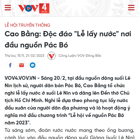
LỄ HỘI TRUYỀN THỐNG
Cao Bằng: Độc đáo "Lễ lấy nước" nơi
đầu nguồn Pác Bó
Thứ ba, 15:11, 21/02/2023
Công Luận/VOV Đông Bắc
VOV4.VOV.VN - Sáng 20/2, tại đầu nguồn dòng suối Lê
Nin lịch sử, người dân bản Pác Bó, Cao Bằng tổ chức
nghi lễ lấy nước ở suối Lê Nin và dâng lên Đền thờ Chủ
tịch Hồ Chí Minh. Nghi lễ dựa theo phong tục lấy nước
đầu xuân của người dân địa phương và là hoạt động ý
nghĩa mở đầu chương trình “Lễ hội về nguồn Pác Bó
năm 2023".
Từ sáng sớm, đoàn rước nước mang theo ống bương,
cành lộc vào đầu nguồn dòng suối Giàng (suối Lê Nin)