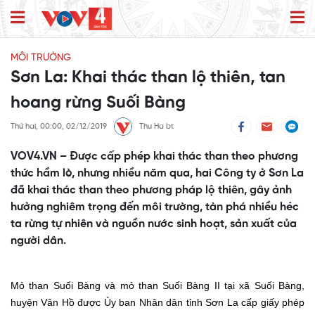
MÔI TRƯỜNG
Sơn La: Khai thác than lộ thiên, tan
hoang rừng Suối Bàng
Thứ hai, 00:00, 02/12/2019
Thu Ha bt
VOV4.VN – Được cấp phép khai thác than theo phương
thức hầm lò, nhưng nhiều năm qua, hai Công ty ở Sơn La
đã khai thác than theo phương pháp lộ thiên, gây ảnh
hưởng nghiêm trọng đến môi trường, tàn phá nhiều héc
ta rừng tự nhiên và nguồn nước sinh hoạt, sản xuất của
người dân.
Mỏ than Suối Bàng và mỏ than Suối Bàng II tại xã Suối Bàng,
huyện Vân Hồ được Ủy ban Nhân dân tỉnh Sơn La cấp giấy phép