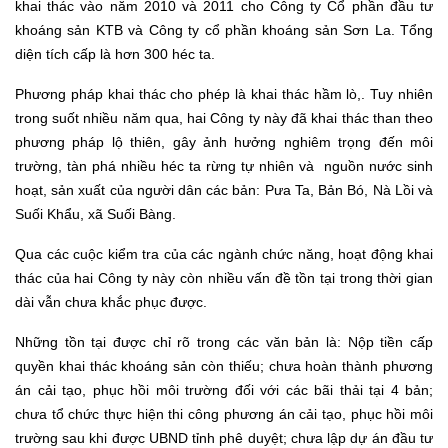
khai thác vào năm 2010 và 2011 cho Công ty Cổ phần đầu tư
khoáng sản KTB và Công ty cổ phần khoáng sản Sơn La. Tổng
diện tích cấp là hơn 300 héc ta.
Phương pháp khai thác cho phép là khai thác hầm lò,. Tuy nhiên
trong suốt nhiều năm qua, hai Công ty này đã khai thác than theo
phương pháp lộ thiên, gây ảnh hưởng nghiêm trọng đến môi
trường, tàn phá nhiều héc ta rừng tự nhiên và nguồn nước sinh
hoạt, sản xuất của người dân các bản: Pưa Ta, Bản Bó, Nà Lồi và
Suối Khẩu, xã Suối Bàng.
Qua các cuộc kiểm tra của các ngành chức năng, hoạt động khai
thác của hai Công ty này còn nhiều vấn đề tồn tại trong thời gian
dài vẫn chưa khắc phục được.
Những tồn tại được chỉ rõ trong các văn bản là: Nộp tiền cấp
quyền khai thác khoáng sản còn thiếu; chưa hoàn thành phương
án cải tạo, phục hồi môi trường đối với các bãi thải tại 4 bản;
chưa tổ chức thực hiện thi công phương án cải tạo, phục hồi môi
trường sau khi được UBND tỉnh phê duyệt; chưa lập dự án đầu tư