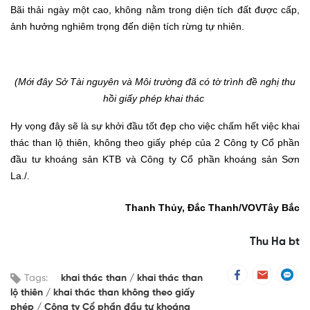
Bãi thải ngày một cao, không nằm trong diện tích đất được cấp
,
ảnh hưởng nghiêm trọng đến diện tích
rừng tự nhiên.
(Mới đây Sở Tài nguyên và Môi trường đã có tờ trình đề nghị thu
hồi giấy phép khai thác
Hy vọng đây sẽ là sự khởi đầu tốt đẹp cho việc chấm hết việc khai
thác than lộ thiên, không theo giấy phép của 2 Công ty
Cổ phần
đầu tư khoáng sản KTB và Công ty Cổ phần khoáng sản Sơn
La./.
Thanh Thủy, Đắc Than
h
/VOV
Tây Bắc
Thu Ha bt
Tags:
khai thác than
khai thác than
lộ thiên
khai thác than không theo giấy
phép
Công ty Cổ phần đầu tư khoáng