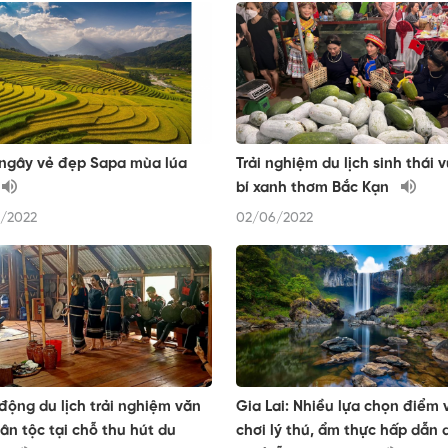
ngây vẻ đẹp Sapa mùa lúa
Trải nghiệm du lịch sinh thái 
bí xanh thơm Bắc Kạn
/2022
02/06/2022
động du lịch trải nghiệm văn
Gia Lai: Nhiều lựa chọn điểm 
ân tộc tại chỗ thu hút du
chơi lý thú, ẩm thực hấp dẫn d