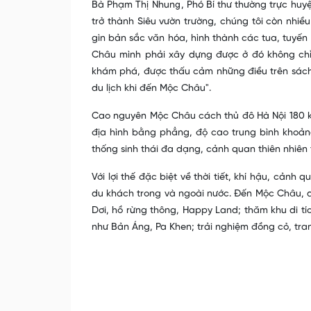
Bà Phạm Thị Nhung, Phó Bí thư thường trực huy
trở thành Siêu vườn trường, chúng tôi còn nhiều 
gìn bản sắc văn hóa, hình thành các tua, tuyến
Châu mình phải xây dựng được ở đó không chỉ 
khám phá, được thấu cảm những điều trên sách 
du lịch khi đến Mộc Châu".
Cao nguyên Mộc Châu cách thủ đô Hà Nội 180 
địa hình bằng phẳng, độ cao trung bình khoảng
thống sinh thái đa dạng, cảnh quan thiên nhiên 
Với lợi thế đặc biệt về thời tiết, khí hậu, cả
du khách trong và ngoài nước. Đến Mộc Châu, 
Dơi, hồ rừng thông, Happy Land; thăm khu di tí
như Bản Áng, Pa Khen; trải nghiệm đồng cỏ, tra