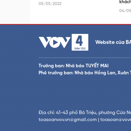
khác
05/05/2022
04/05
Website của B
Trưởng ban: Nhà báo TUYẾT MAI
Phó trưởng ban: Nhà báo Hồng Lan, Xuân 
Địa chỉ: 41-43 phố Bà Triệu, phường Cửa N
toasoanvov.vn@gmail.com | toasoan@vov