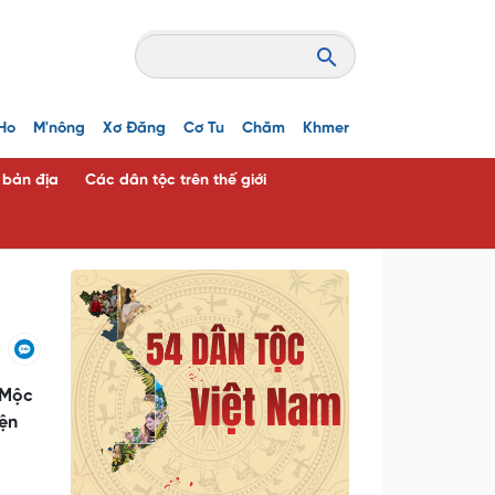
Ho
M'nông
Xơ Đăng
Cơ Tu
Chăm
Khmer
c bản địa
Các dân tộc trên thế giới
 Mộc
yện