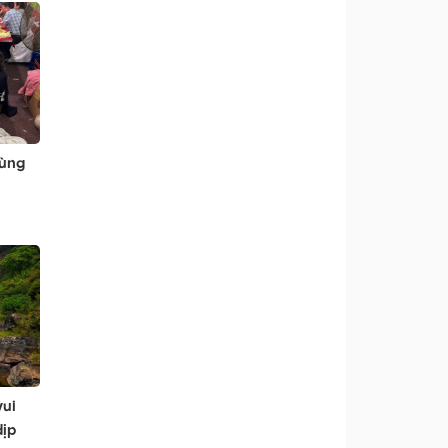
vùng
vui
ịp