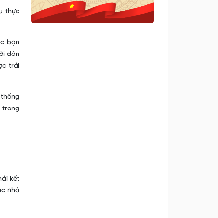
u thực
ác bạn
ời dân
c trải
 thống
 trong
ải kết
ác nhà