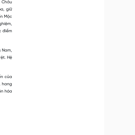
c Châu
óa, giữ
ến Mộc
ghiệm,
c điểm
g Nam,
ệt. Hệ
ến của
, hang
ăn hóa