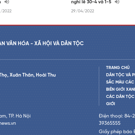
h
nghỉ lễ 30-4 và 1-5
/2022
29/04/2022
AN VĂN HÓA - XÃ HỘI VÀ DÂN TỘC
TRANG CHỦ
Thọ, Xuân Thân, Hoài Thu
DÂN TỘC VÀ P
SẮC MÀU CÁC
BIÊN GIỚI XAN
CÁC DÂN TỘC 
GIỚI
am, TP. Hà Nội
Điện thoại: 84-
news.vn
39365555
Giấy phép báo 