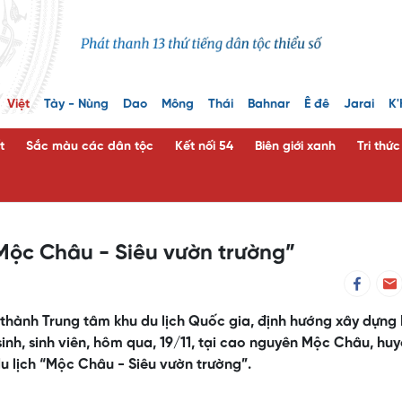
Việt
Tày - Nùng
Dao
Mông
Thái
Bahnar
Ê đê
Jarai
K'
t
Sắc màu các dân tộc
Kết nối 54
Biên giới xanh
Tri thứ
“Mộc Châu - Siêu vườn trường”
thành Trung tâm khu du lịch Quốc gia, định hướng xây dựng
inh, sinh viên, hôm qua, 19/11, tại cao nguyên Mộc Châu, hu
 lịch “Mộc Châu - Siêu vườn trường”.