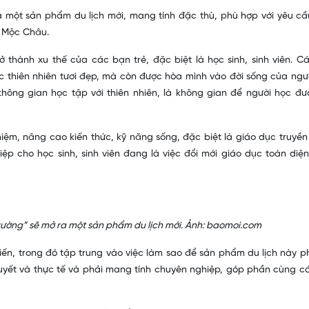
a một sản phẩm du lịch mới, mang tính đặc thù, phù hợp với yêu cầ
a Mộc Châu.
ở thành xu thế của các bạn trẻ, đặc biệt là học sinh, sinh viên. C
 thiên nhiên tươi đẹp, mà còn được hòa mình vào đời sống của ngư
không gian học tập với thiên nhiên, là không gian để người học đượ
iệm, nâng cao kiến thức, kỹ năng sống, đặc biệt là giáo dục truyền
ệp cho học sinh, sinh viên đang là việc đổi mới giáo dục toàn diện
rường” sẽ mở ra một sản phẩm du lịch mới
. Ảnh: baomoi.com
iến, trong đó tập trung vào việc làm sao để sản phẩm du lịch này ph
 thuyết và thực tế và phải mang tính chuyên nghiệp, góp phần cùng c