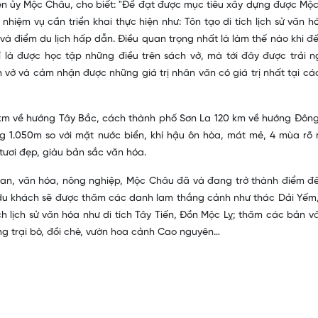
ện ủy Mộc Châu, cho biết: "Để đạt được mục tiêu xây dựng được Mộ
nhiệm vụ cần triển khai thực hiện như: Tôn tạo di tích lịch sử văn h
 và điểm du lịch hấp dẫn. Điều quan trọng nhất là làm thế nào khi đ
là được học tập những điều trên sách vở, mà tới đây được trải n
vở và cảm nhận được những giá trị nhân văn có giá trị nhất tại cá
km về hướng Tây Bắc, cách thành phố Sơn La 120 km về hướng Đôn
 1.050m so với mặt nước biển, khí hậu ôn hòa, mát mẻ, 4 mùa rõ r
tươi đẹp, giàu bản sắc văn hóa.
nh quan, văn hóa, nông nghiệp, Mộc Châu đã và đang trở thành điểm đ
du khách sẽ được thăm các danh lam thắng cảnh như thác Dải Yếm
ch lịch sử văn hóa như di tích Tây Tiến, Đồn Mộc Lỵ; thăm các bản v
ng trại bò, đồi chè, vườn hoa cảnh Cao nguyên…