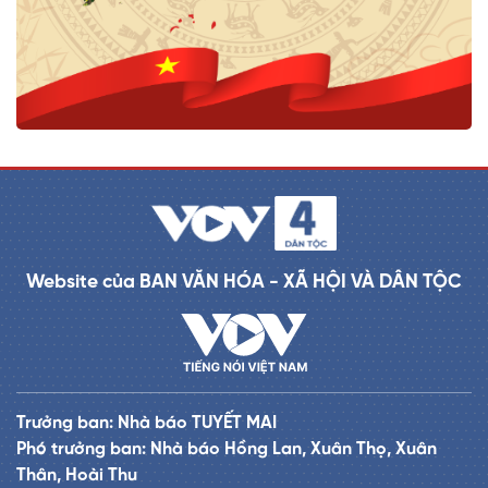
Website của BAN VĂN HÓA - XÃ HỘI VÀ DÂN TỘC
Trưởng ban: Nhà báo TUYẾT MAI
Phó trưởng ban: Nhà báo Hồng Lan, Xuân Thọ, Xuân
Thân, Hoài Thu