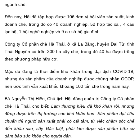
ngành chè.
Đến nay, Hội đã tập hợp được 106 đơn vị hội viên sản xuất, kinh
doanh chè, trong đó có 40 doanh nghiệp, 52 hợp tác xã , 4 câu
lạc bộ, 1 hội nghề nghiệp và 9 cơ sở hộ gia đình.
Công ty Cổ phần chè Hà Thái, ở xã La Bằng, huyện Đại Từ, tỉnh
Thái Nguyên có trên 300 ha cây chè, trong đó 40 ha được trồng
theo phương pháp hữu cơ.
Mặc dù đang là thời điểm khó khăn trong đại dịch COVID-19,
nhưng do sản phẩm của doanh nghiệp được chứng nhận OCOP,
nên ước tính vẫn xuất khẩu khoảng 100 tấn chè trong năm nay.
Bà Nguyễn Thị Hiền, Chủ tịch Hội đồng quản trị Công ty Cổ phần
chè Hà Thái, cho biết:
Làm thương hiệu đã khó khăn rồi, nhưng
đứng được trên thị trường
còn
khó khăn hơn. Sản phẩm đạt tiêu
chuẩn thì người sản xuất phải có cái tâm,
từ việc
chăm sóc
chế
đến khâu
sao
,
sấy. Đặc biệt
,
phải là
m được
sản phẩm hữu cơ
đảm bảo sức khỏe cho người dân.