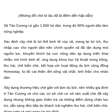
(Những đồi chè từ lâu đã là điểm đến hấp dẫn)
Xã Tân Cương có gần 1.600 hộ dân, trong đó 90% người dân làm
nông nghiệp.
Xác định cây chè là lợi thế kinh tế của xã, mang lại lợi ích, thu
nhập cao cho người dân nên chính quyền xã đã tận dụng mọi
nguồn lực, khuyến khích bà con nông dân áp dụng triển khai
nhiều mô hình kinh tế, ứng dụng khoa học kỹ thuật trong trồng,
thu hái, chế biến chè, kết hợp với hoạt động du lịch cộng đồng
Homestay, từ đó cải thiện đời sống vật chất, tinh thần cho nhân
dân.
Xây dựng thương hiệu chè gắn với làm du lịch, nên nhiều gia đình
ở Tân Cương và chủ các cơ sở chè cơ sở sản xuất chè đã xây
dựng nhưng không gian thẩm trà và những điểm dừng chân lưu
trú, sẵn sàng đón tiếp du khách trải nghiệm thu hái, chế biến chè,
dùng cơm và ngủ ngay tại gia đình.