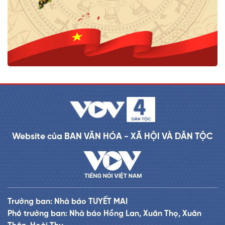
Website của BAN VĂN HÓA - XÃ HỘI VÀ DÂN TỘC
Trưởng ban: Nhà báo TUYẾT MAI
Phó trưởng ban: Nhà báo Hồng Lan, Xuân Thọ, Xuân