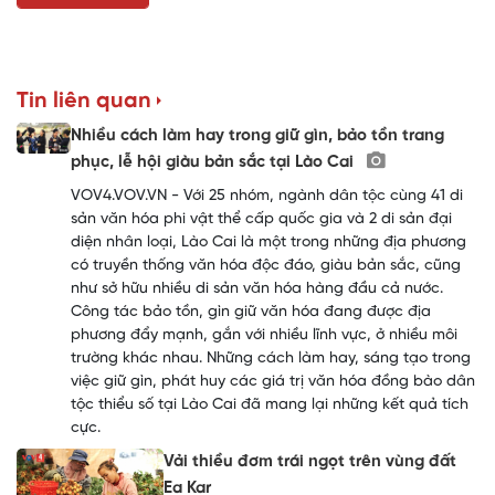
Tin liên quan
Nhiều cách làm hay trong giữ gìn, bảo tồn trang
phục, lễ hội giàu bản sắc tại Lào Cai
VOV4.VOV.VN - Với 25 nhóm, ngành dân tộc cùng 41 di
sản văn hóa phi vật thể cấp quốc gia và 2 di sản đại
diện nhân loại, Lào Cai là một trong những địa phương
có truyền thống văn hóa độc đáo, giàu bản sắc, cũng
như sở hữu nhiều di sản văn hóa hàng đầu cả nước.
Công tác bảo tồn, gìn giữ văn hóa đang được địa
phương đẩy mạnh, gắn với nhiều lĩnh vực, ở nhiều môi
trường khác nhau. Những cách làm hay, sáng tạo trong
việc giữ gìn, phát huy các giá trị văn hóa đồng bào dân
tộc thiểu số tại Lào Cai đã mang lại những kết quả tích
cực.
Vải thiều đơm trái ngọt trên vùng đất
Ea Kar