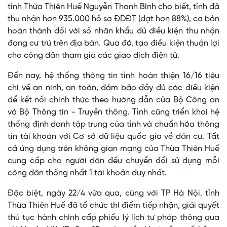
tỉnh Thừa Thiên Huế Nguyễn Thanh Bình cho biết, tỉnh đã
thu nhận hơn 935.000 hồ sơ ĐDĐT (đạt hơn 88%), cơ bản
hoàn thành đối với số nhân khẩu đủ điều kiện thu nhận
đang cư trú trên địa bàn. Qua đó, tạo điều kiện thuận lợi
cho công dân tham gia các giao dịch điện tử.
Đến nay, hệ thống thông tin tỉnh hoàn thiện 16/16 tiêu
chí về an ninh, an toàn, đảm bảo đầy đủ các điều kiện
để kết nối chính thức theo hướng dẫn của Bộ Công an
và Bộ Thông tin - Truyền thông. Tỉnh cũng triển khai hệ
thống định danh tập trung của tỉnh và chuẩn hóa thông
tin tài khoản với Cơ sở dữ liệu quốc gia về dân cư. Tất
cả ứng dụng trên không gian mạng của Thừa Thiên Huế
cung cấp cho người dân đều chuyển đổi sử dụng mỗi
công dân thống nhất 1 tài khoản duy nhất.
Đặc biệt, ngày 22/4 vừa qua, cùng với TP Hà Nội, tỉnh
Thừa Thiên Huế đã tổ chức thí điểm tiếp nhận, giải quyết
thủ tục hành chính cấp phiếu lý lịch tư pháp thông qua