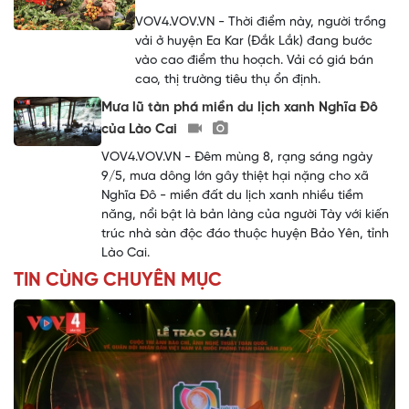
VOV4.VOV.VN - Thời điểm này, người trồng
vải ở huyện Ea Kar (Đắk Lắk) đang bước
vào cao điểm thu hoạch. Vải có giá bán
cao, thị trường tiêu thụ ổn định.
Mưa lũ tàn phá miền du lịch xanh Nghĩa Đô
của Lào Cai
VOV4.VOV.VN - Đêm mùng 8, rạng sáng ngày
9/5, mưa dông lớn gây thiệt hại nặng cho xã
Nghĩa Đô - miền đất du lịch xanh nhiều tiềm
năng, nổi bật là bản làng của người Tày với kiến
trúc nhà sàn độc đáo thuộc huyện Bảo Yên, tỉnh
Lào Cai.
TIN CÙNG CHUYÊN MỤC