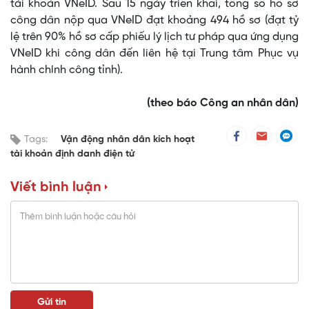
tài khoản VNeID. Sau 15 ngày triển khai, tổng số hồ sơ
công dân nộp qua VNeID đạt khoảng 494 hồ sơ (đạt tỷ
lệ trên 90% hồ sơ cấp phiếu lý lịch tư pháp qua ứng dụng
VNeID khi công dân đến liên hệ tại Trung tâm Phục vụ
hành chính công tỉnh).
(theo báo Công an nhân dân)
Tags:
Vận động nhân dân kích hoạt
tài khoản định danh điện tử
Viết bình luận