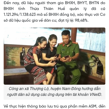
Đến nay, dữ liệu người tham gia BHXH, BHYT, BHTN do
BHXH tỉnh Thừa Thiên Huế quản lý đã có
1.121.294/1.138.623 mã số BHXH đồng bộ, xác thực với Cơ
sở dữ liệu quốc gia về dân cư, đạt tỷ lệ: 98,48%.
Công an xã Thượng Lộ, huyện Nam Đông hướng dẫn
người dân sử dụng các ứng dụng trên tài khoản VNeID.
Về thực hiện thông báo lưu trú qua phần mềm ASM, đến