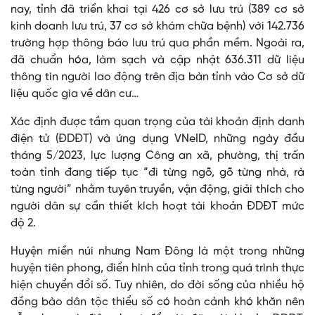
nay, tỉnh đã triển khai tại 426 cơ sở lưu trú (389 cơ sở
kinh doanh lưu trú, 37 cơ sở khám chữa bệnh) với 142.736
trường hợp thông báo lưu trú qua phần mềm. Ngoài ra,
đã chuẩn hóa, làm sạch và cập nhật 636.311 dữ liệu
thông tin người lao động trên địa bàn tỉnh vào Cơ sở dữ
liệu quốc gia về dân cư…
Xác định được tầm quan trọng của tài khoản định danh
điện tử (ĐDĐT) và ứng dụng VNeID, những ngày đầu
tháng 5/2023, lực lượng Công an xã, phường, thị trấn
toàn tỉnh đang tiếp tục “đi từng ngõ, gõ từng nhà, rà
từng người” nhằm tuyên truyền, vận động, giải thích cho
người dân sự cần thiết kích hoạt tài khoản ĐDĐT mức
độ 2.
Huyện miền núi nhưng Nam Đông là một trong những
huyện tiên phong, điển hình của tỉnh trong quá trình thực
hiện chuyển đổi số. Tuy nhiên, do đời sống của nhiều hộ
đồng bào dân tộc thiểu số có hoàn cảnh khó khăn nên