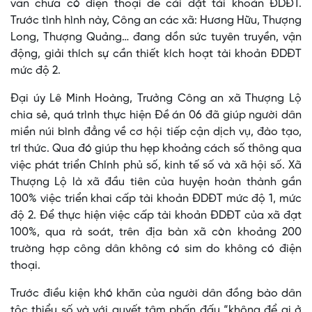
vẫn chưa có điện thoại để cài đặt tài khoản ĐDĐT.
Trước tình hình này, Công an các xã: Hương Hữu, Thượng
Long, Thượng Quảng… đang dồn sức tuyên truyền, vận
động, giải thích sự cần thiết kích hoạt tài khoản ĐDĐT
mức độ 2.
Đại úy Lê Minh Hoàng, Trưởng Công an xã Thượng Lộ
chia sẻ, quá trình thực hiện Đề án 06 đã giúp người dân
miền núi bình đẳng về cơ hội tiếp cận dịch vụ, đào tạo,
trí thức. Qua đó giúp thu hẹp khoảng cách số thông qua
việc phát triển Chính phủ số, kinh tế số và xã hội số. Xã
Thượng Lộ là xã đầu tiên của huyện hoàn thành gần
100% việc triển khai cấp tài khoản ĐDĐT mức độ 1, mức
độ 2. Để thực hiện việc cấp tài khoản ĐDĐT của xã đạt
100%, qua rà soát, trên địa bàn xã còn khoảng 200
trường hợp công dân không có sim do không có điện
thoại.
Trước điều kiện khó khăn của người dân đồng bào dân
tộc thiểu số và với quyết tâm phấn đấu “không để ai ở