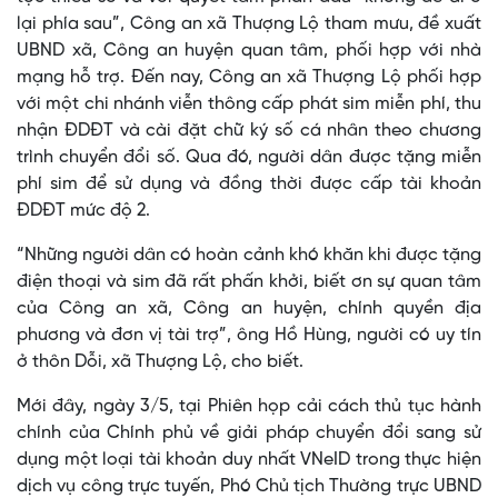
lại phía sau”, Công an xã Thượng Lộ tham mưu, đề xuất
UBND xã, Công an huyện quan tâm, phối hợp với nhà
mạng hỗ trợ. Đến nay, Công an xã Thượng Lộ phối hợp
với một chi nhánh viễn thông cấp phát sim miễn phí, thu
nhận ĐDĐT và cài đặt chữ ký số cá nhân theo chương
trình chuyển đổi số. Qua đó, người dân được tặng miễn
phí sim để sử dụng và đồng thời được cấp tài khoản
ĐDĐT mức độ 2.
“Những người dân có hoàn cảnh khó khăn khi được tặng
điện thoại và sim đã rất phấn khởi, biết ơn sự quan tâm
của Công an xã, Công an huyện, chính quyền địa
phương và đơn vị tài trợ”, ông Hồ Hùng, người có uy tín
ở thôn Dỗi, xã Thượng Lộ, cho biết.
Mới đây, ngày 3/5, tại Phiên họp cải cách thủ tục hành
chính của Chính phủ về giải pháp chuyển đổi sang sử
dụng một loại tài khoản duy nhất VNeID trong thực hiện
dịch vụ công trực tuyến, Phó Chủ tịch Thường trực UBND