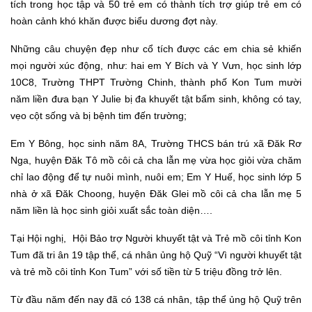
tích trong học tập và 50 trẻ em có thành tích trợ giúp trẻ em có
hoàn cảnh khó khăn được bi
ểu dương đợt này
.
Những câu chuyện đẹp như cổ tích được các em chia sẻ khiến
mọi người xúc động, như: hai em Y Bích và Y Vưn, học sinh lớp
10C8, Trường THPT Trường Chinh, thành phố Kon Tum mười
năm liền đưa bạn Y Julie bị đa khuyết tật bẩm sinh, không có tay,
vẹo cột sống và bị bệnh tim đến trường;
E
m Y Bông, học sinh năm 8A, Trường THCS bán trú xã Đăk Rơ
Nga, huyện Đăk Tô mồ côi cả cha lẫn mẹ vừa học giỏi vừa chăm
chỉ lao động để tự nuôi mình, nuôi em;
E
m Y Huế, học sinh lớp 5
nhà ở xã Đăk Choong, huyện Đăk Glei mồ côi cả cha lẫn mẹ 5
năm liền là học sinh giỏi xuất sắc toàn diện….
Tại
Hội nghị, Hội Bảo trợ Người khuyết tật và Trẻ mồ côi tỉnh Kon
Tum đã tri ân 19 tập thể, cá nhân ủng hộ Quỹ “Vì người khuyết tật
và trẻ mồ côi tỉnh Kon Tum” với số tiền từ 5 triệu đồng trở lên.
Từ đầu năm đến nay đã có 138 cá nhân, tập thể ủng hộ Quỹ trên