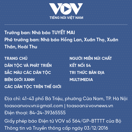
Trưởng ban: Nhà báo TUYẾT MAI
Phó trưởng ban: Nhà báo Hồng Lan, Xuân Thọ, Xuân
Thân, Hoài Thu
TRANG CHỦ
NGƯỜI MIỀN NÚI CHẤT
DÂN TỘC VÀ PHÁT TRIỂN
KẾT NỐI 54
SẮC MÀU CÁC DÂN TỘC
TRI THỨC BẢN ĐỊA
BIÊN GIỚI XANH
MULTIMEDIA
CÁC DÂN TỘC TRÊN THẾ GIỚI
Địa chỉ: 41-43 phố Bà Triệu, phường Cửa Nam, TP. Hà Nội
toasoanvov.vn@gmail.com | toasoan@vovnews.vn
Điện thoại: 84-24-39365555
Giấy phép báo Điện tử VOV số 564/GP-BTTTT của Bộ
Thông tin và Truyền thông cấp ngày 03/12/2016