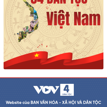
Website của BAN VĂN HÓA - XÃ HỘI VÀ DÂN TỘC