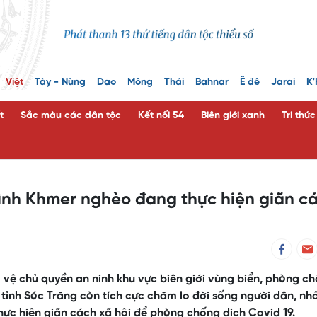
Việt
Tày - Nùng
Dao
Mông
Thái
Bahnar
Ê đê
Jarai
K'
t
Sắc màu các dân tộc
Kết nối 54
Biên giới xanh
Tri thứ
đình Khmer nghèo đang thực hiện giãn c
 vệ chủ quyền an ninh khu vực biên giới vùng biển, phòng c
 tỉnh Sóc Trăng còn tích cực chăm lo đời sống người dân, nhấ
hực hiện giãn cách xã hội để phòng chống dịch Covid 19.