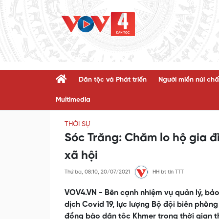
Dân tộc và Phát triển
Người miền núi chấ
Multimedia
THỜI SỰ
Sóc Trăng: Chăm lo hộ gia 
xã hội
Thứ ba, 08:10, 20/07/2021
HH bt tin TTT
VOV4.VN - Bên cạnh nhiệm vụ quản lý, bảo
dịch Covid 19, lực lượng Bộ đội biên phòng
đồng bào dân tộc Khmer trong thời gian t