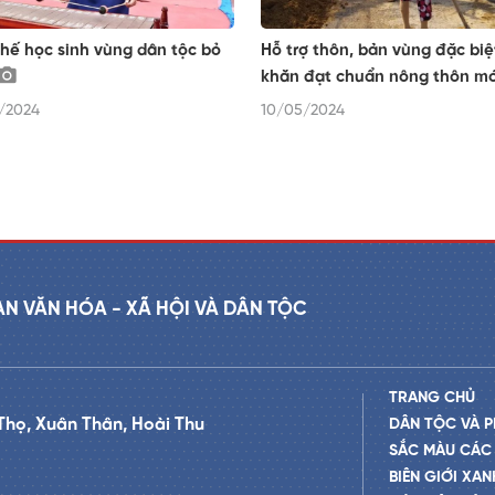
hế học sinh vùng dân tộc bỏ
Hỗ trợ thôn, bản vùng đặc biệ
khăn đạt chuẩn nông thôn m
/2024
10/05/2024
AN VĂN HÓA - XÃ HỘI VÀ DÂN TỘC
TRANG CHỦ
Thọ, Xuân Thân, Hoài Thu
DÂN TỘC VÀ P
SẮC MÀU CÁC
BIÊN GIỚI XAN