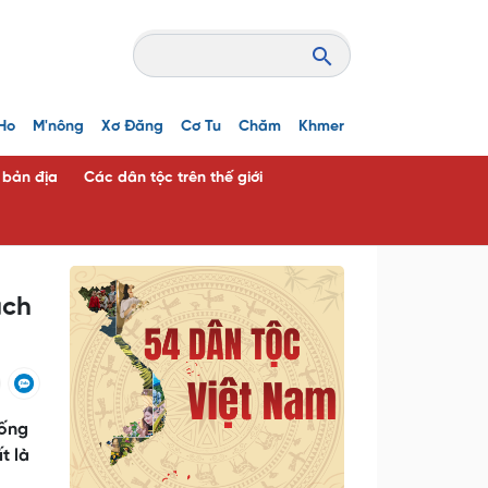
Ho
M'nông
Xơ Đăng
Cơ Tu
Chăm
Khmer
c bản địa
Các dân tộc trên thế giới
ách
hống
t là