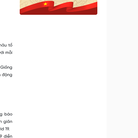
hâu tổ
ới mỗi
 Giồng
n động
ng bào
n giãn
d 19.
9 diễn