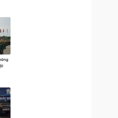
phòng
ội