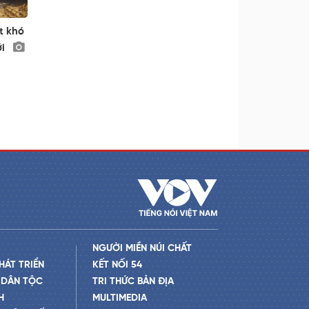
t khó
ới
NGƯỜI MIỀN NÚI CHẤT
HÁT TRIỂN
KẾT NỐI 54
 DÂN TỘC
TRI THỨC BẢN ĐỊA
H
MULTIMEDIA