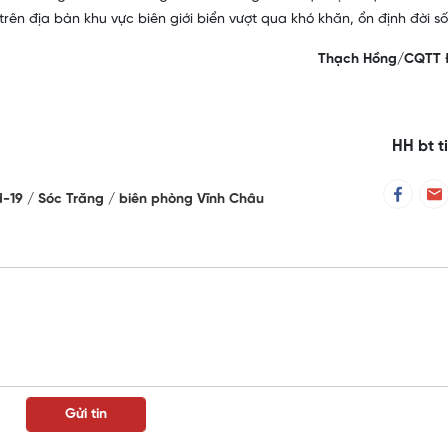
rên địa bàn khu vực biên giới biển vượt qua khó khăn, ổn định đời s
Thạch Hồng/CQTT 
HH bt t
d-19
Sóc Trăng
biên phòng Vĩnh Châu