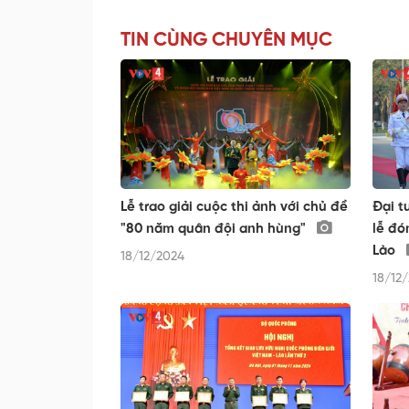
TIN CÙNG CHUYÊN MỤC
Lễ trao giải cuộc thi ảnh với chủ đề
Đại t
"80 năm quân đội anh hùng"
lễ đó
Lào
18/12/2024
18/12