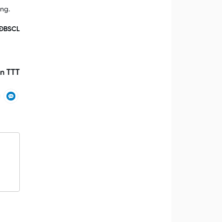
ống.
ĐBSCL
in TTT