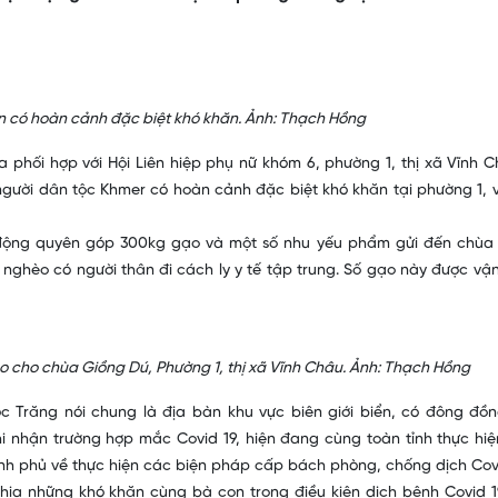
n có hoàn cảnh đặc biệt khó khăn. Ảnh: Thạch Hồng
phối hợp với Hội Liên hiệp phụ nữ khóm 6, phường 1, thị xã Vĩnh C
 người dân tộc Khmer có hoàn cảnh đặc biệt khó khăn tại phường 1, v
 động quyên góp 300kg gạo và một số nhu yếu phẩm gửi đến chùa
ộ nghèo có người thân đi cách ly y tế tập trung. Số gạo này được vậ
 cho chùa Giồng Dú, Phường 1, thị xã Vĩnh Châu. Ảnh: Thạch Hồng
Sóc Trăng nói chung là địa bàn khu vực biên giới biển, có đông đồ
i nhận trường hợp mắc Covid 19, hiện đang cùng toàn tỉnh thực hiệ
hính phủ về thực hiện các biện pháp cấp bách phòng, chống dịch Covi
 chia những khó khăn cùng bà con trong điều kiện dịch bệnh Covid 1