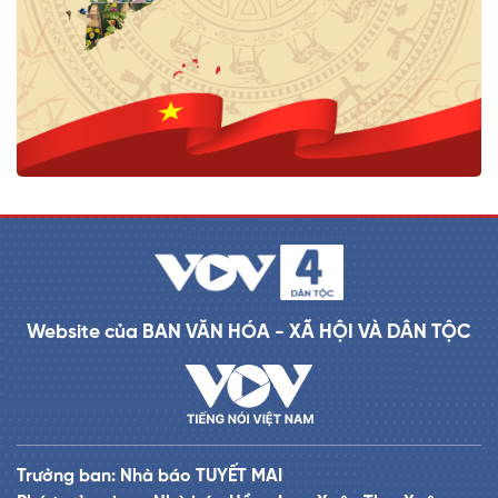
Website của BAN VĂN HÓA - XÃ HỘI VÀ DÂN TỘC
Trưởng ban: Nhà báo TUYẾT MAI