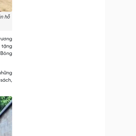
án hỗ
trương
 tặng
g Bông
 những
 sách,