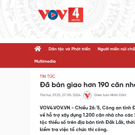
Dân tộc và Phát triển
Người miền núi chấ
Multimedia
TIN TỨC
Đã bàn giao hơn 190 căn nh
Thứ hai, 07:25, 27/05/2024
(theo báo Nhân Dân)
VOV4.VOV.VN - Chiều 26/5, Công an tỉnh Đ
về hỗ trợ xây dựng 1.200 căn nhà cho các 
tộc thiểu số trên địa bàn tỉnh Đắk Lắk, thờ
kiểm tra việc tổ chức thi công.