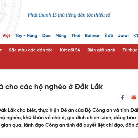
Việt
Tày - Nùng
Dao
Mông
Thái
Bahnar
Ê đê
Jarai
K'
t
Sắc màu các dân tộc
Kết nối 54
Biên giới xanh
Tri thứ
à cho các hộ nghèo ở Đắk Lắk
ắk Lắk cho biết, thực hiện Đề án của Bộ Công an và tỉnh Đắ
hộ nghèo, khó khăn về nhà ở, gia đình chính sách, đồng bào
i gian qua, lãnh đạo Công an tỉnh đã quyết liệt chỉ đạo, đôn 