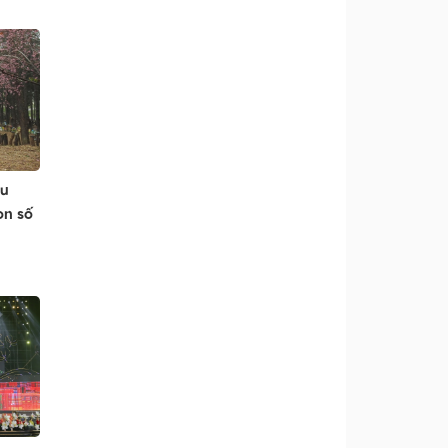
du
on số