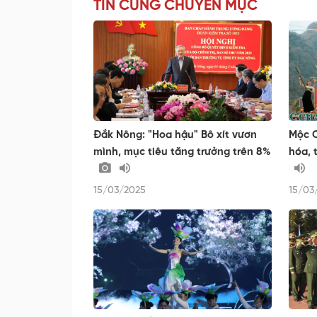
TIN CÙNG CHUYÊN MỤC
Đắk Nông: "Hoa hậu" Bô xít vươn
Mộc C
mình, mục tiêu tăng trưởng trên 8%
hóa, 
15/03/2025
15/03