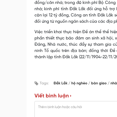
đồng/căn nhà; trong đó kinh phí Bộ Công 
nhà; kinh phí tỉnh Đắk Lắk đối ứng hỗ trợ
còn lại 12 tỷ đồng, Công an tỉnh Đắk Lắk s
đối ứng từ nguồn ngân sách của các địa 
Việc triển khai thực hiện Đề án thể thể h
phần thiết thực bảo đảm an sinh xã hội, 
Đảng, Nhà nước, thúc đẩy sự tham gia c
ninh Tổ quốc trên địa bàn; đồng thời Đề
thành lập tỉnh Đắk Lắk (22/11/1904-22/11/20
Tags:
Đắk Lắk
hộ nghèo
bàn giao
nhà
Viết bình luận