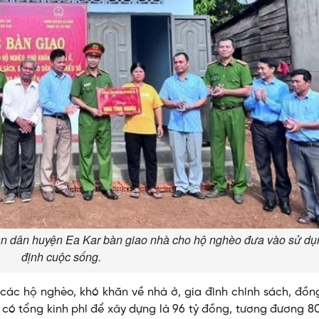
n dân huyện Ea Kar bàn giao nhà cho hộ nghèo đưa vào sử dụ
định cuộc sống.
các hộ nghèo, khó khăn về nhà ở, gia đình chính sách, đồ
 có tổng kinh phí để xây dựng là 96 tỷ đồng, tương đương 80