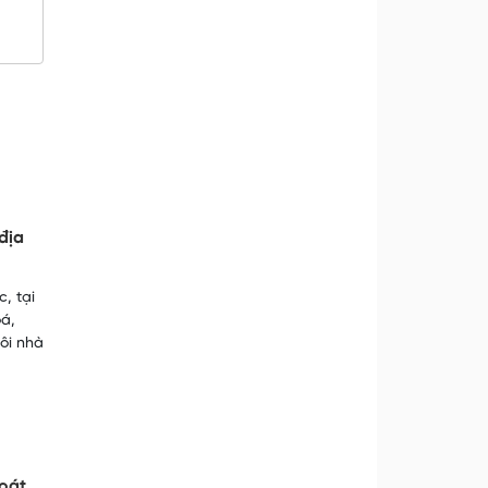
địa
, tại
á,
ôi nhà
hoát