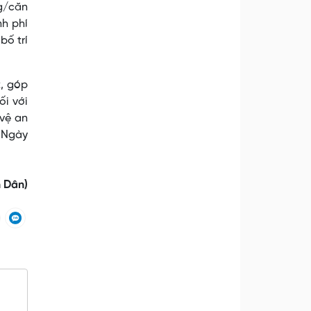
ng/căn
nh phí
bố trí
k, góp
ối với
vệ an
 Ngày
 Dân)