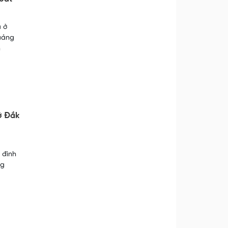
à ở
uảng
n
ở Đắk
 đình
ng