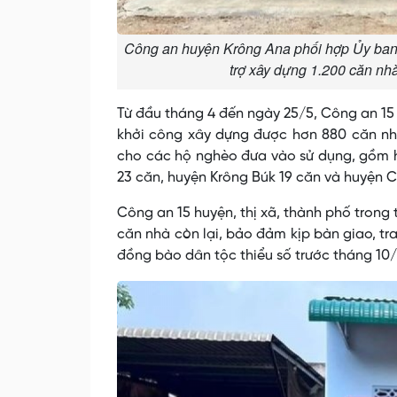
Công an huyện Krông Ana phối hợp Ủy ban 
trợ xây dựng 1.200 căn nh
Từ đầu tháng 4 đến ngày 25/5, Công an 15 h
khởi công xây dựng được hơn 880 căn nhà
cho các hộ nghèo đưa vào sử dụng, gồm h
23 căn, huyện Krông Búk 19 căn và huyện C
Công an 15 huyện, thị xã, thành phố trong
căn nhà còn lại, bảo đảm kịp bàn giao, tr
đồng bào dân tộc thiểu số trước tháng 10