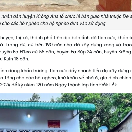
nhân dân huyện Krông Ana tổ chức lễ bàn giao nhà thuộc Đề 
à cho các hộ nghèo cho hộ nghèo đưa vào sử dụng.
uyện, thị xã, thành phố trên địa bàn tỉnh đã tích cực, khẩn 
. Trong đó, có trên 190 căn nhà đã xây dựng xong và trao
uyện Ea H’leo có 55 căn, huyện Ea Súp 24 căn, huyện Krôn
ư Kuin 18 căn.
 tỉnh đang khẩn trương, tích cực đẩy nhanh tiến độ xây dựng
ao tặng cho các hộ nghèo, khó khăn về nhà ở, gia đình chính
/2024 để kỷ niệm 120 năm Ngày thành lập tỉnh Đắk Lắk.