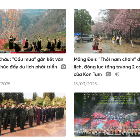
hâu: "Cầu mưa" gắn kết văn
Măng Đen: "Thỏi nam châm" 
thúc đẩy du lịch phát triển
lịch, động lực tăng trưởng 2 c
của Kon Tum
/2025
15/03/2025