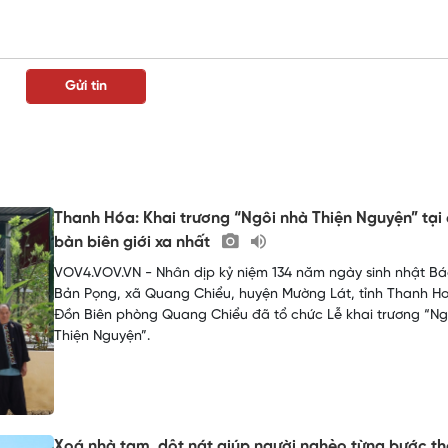
Thanh Hóa: Khai trương “Ngôi nhà Thiện Nguyện” tại 
bàn biên giới xa nhất
VOV4.VOV.VN - Nhân dịp kỷ niệm 134 năm ngày sinh nhật Bác
Bản Pọng, xã Quang Chiểu, huyện Mường Lát, tỉnh Thanh Ho
Đồn Biên phòng Quang Chiểu đã tổ chức Lễ khai trương “Ng
Thiện Nguyện”.
Xoá nhà tạm, dột nát giúp người nghèo từng bước t