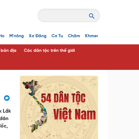
Ho
M'nông
Xơ Đăng
Cơ Tu
Chăm
Khmer
c bản địa
Các dân tộc trên thế giới
k Lắk
 dân
đốc,