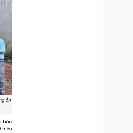
ng ổn
ng bào
 triệu