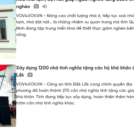
nghèo
VOV4.VOV.VN - Nâng cao chất lượng nhà ở, tiếp tục xoá nh
tạm, nhà dột nát… là những nhiệm vụ quan trọng mà tỉnh Q
Ninh đang tập trung triển khai để thiết thực giảm nghèo bề
vững.
Xây dựng 1200 nhà tình nghĩa tặng các hộ khó khăn 
Lắk
VOV4.VOV.VN - Công an tỉnh Đắk Lắk cùng chính quyền địa
phương đã hoàn thành 270 căn nhà nghĩa tình tặng các gia
khó khăn. Tỉnh đang tiếp tục xây dựng, hoàn thiện thêm hà
trăm căn nhà tình nghĩa khác.