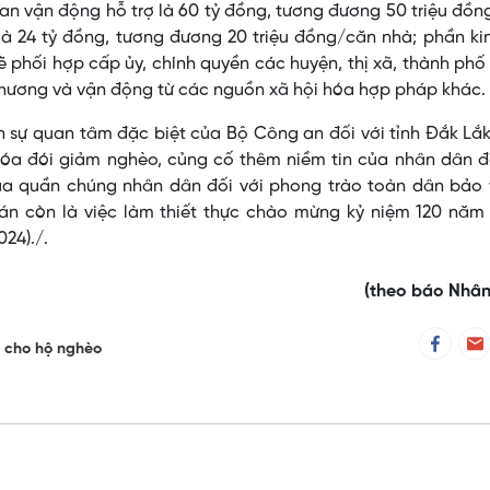
an vận động hỗ trợ là 60 tỷ đồng, tương đương 50 triệu đồ
 là 24 tỷ đồng, tương đương 20 triệu đồng/căn nhà; phần ki
ẽ phối hợp cấp ủy, chính quyền các huyện, thị xã, thành phố 
phương và vận động từ các nguồn xã hội hóa hợp pháp khác.
iện sự quan tâm đặc biệt của Bộ Công an đối với tỉnh Đắk Lắ
xóa đói giảm nghèo, củng cố thêm niềm tin của nhân dân đ
ủa quần chúng nhân dân đối với phong trào toàn dân bảo 
 án còn là việc làm thiết thực chào mừng kỷ niệm 120 năm
24)./.
(theo báo Nhân
 cho hộ nghèo