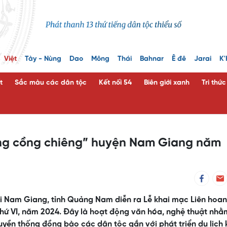
Việt
Tày - Nùng
Dao
Mông
Thái
Bahnar
Ê đê
Jarai
K'
t
Sắc màu các dân tộc
Kết nối 54
Biên giới xanh
Tri thứ
ng cồng chiêng” huyện Nam Giang năm
úi Nam Giang, tỉnh Quảng Nam diễn ra Lễ khai mạc Liên hoa
hứ VI, năm 2024. Đây là hoạt động văn hóa, nghệ thuật nhằ
ruyền thống đồng bào các dân tộc gắn với phát triển du lịch 