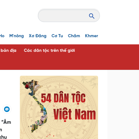
Ho
M'nông
Xơ Đăng
Cơ Tu
Chăm
Khmer
c bản địa
Các dân tộc trên thế giới
n “Âm
m
khu