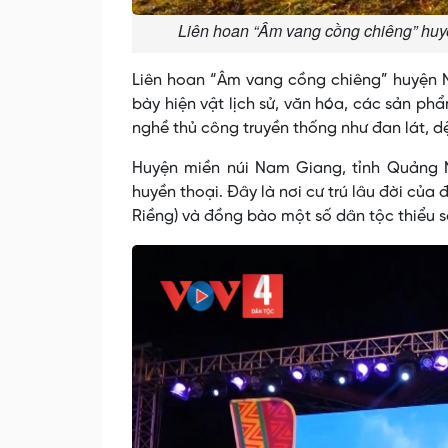
Liên hoan “Âm vang cồng chiêng” huy
Liên hoan “Âm vang cồng chiêng” huyện 
bày hiện vật lịch sử, văn hóa, các sản ph
nghề thủ công truyền thống như đan lát, d
Huyện miền núi Nam Giang, tỉnh Quảng 
huyền thoại. Đây là nơi cư trú lâu đời của
Riềng) và đồng bào một số dân tộc thiểu s