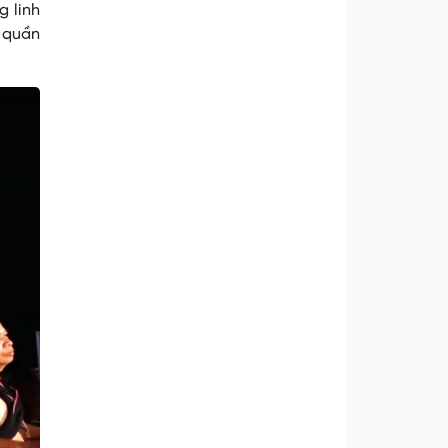
 linh
 quần