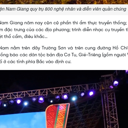
ện Nam Giang quy trụ 800 nghệ nhân và diễn viên quần chúng
Nam Giang năm nay còn có phần thi ẩm thực truyền thống; 
ẩm đặc trưng của các địa phương; trình diễn nhạc cụ truyền 
ệt thổ cẩm, điêu khắc…
Nam nằm trên dãy Trường Sơn và trên cung đường Hồ Chí
 đồng bào các dân tộc bản địa Cơ Tu, Gié-Triêng (gồm người 
ố ở các tỉnh phía Bắc vào định cư.