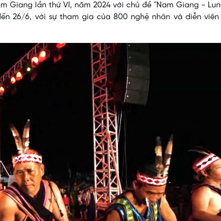
 Giang lần thứ VI, năm 2024 với chủ đề "Nam Giang - Lung
đến 26/6, với sự tham gia của 800 nghệ nhân và diễn viên