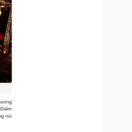
hương
 Điểm
ng núi