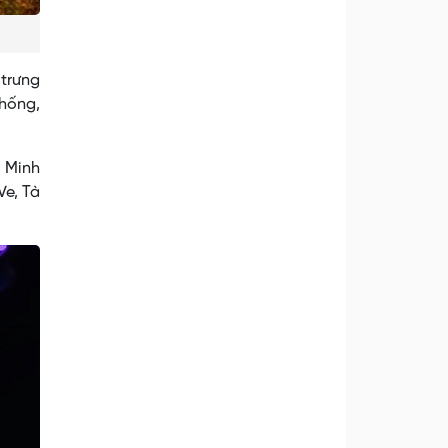
trưng
thống,
 Minh
Ve, Tà