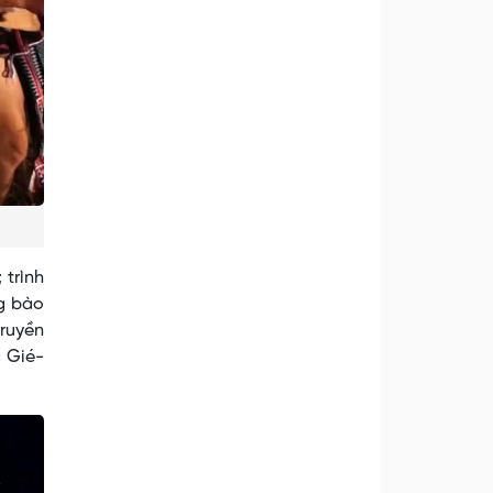
 trình
ng bào
truyền
 Gié-