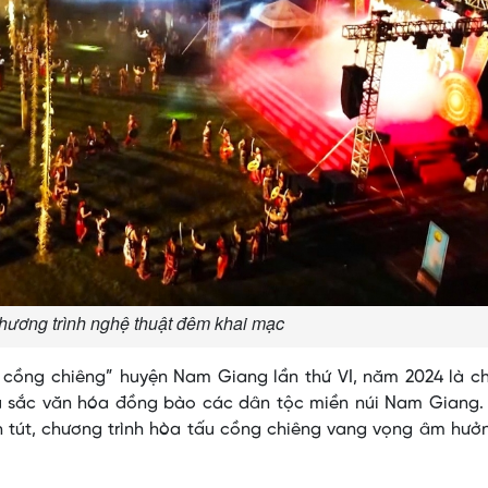
hương trình nghệ thuật đêm khai mạc
cồng chiêng” huyện Nam Giang lần thứ VI, năm 2024 là c
u sắc văn hóa đồng bào các dân tộc miền núi Nam Giang.
h tút, chương trình hòa tấu cồng chiêng vang vọng âm hưở