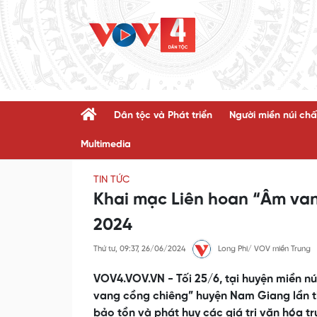
Dân tộc và Phát triển
Người miền núi chấ
Multimedia
TIN TỨC
Khai mạc Liên hoan “Âm va
2024
Thứ tư, 09:37, 26/06/2024
Long Phi/ VOV miền Trung
VOV4.VOV.VN - Tối 25/6, tại huyện miền n
vang cồng chiêng” huyện Nam Giang lần t
bảo tồn và phát huy các giá trị văn hóa t