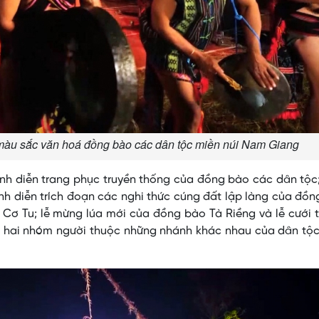
màu sắc văn hoá đồng bào các dân tộc miền núi Nam Giang
rình diễn trang phục truyền thống của đồng bào các dân tộc;
rình diễn trích đoạn các nghi thức cúng đất lập làng của đồ
 Cơ Tu; lễ mừng lúa mới của đồng bào Tà Riềng và lễ cưới 
à hai nhóm người thuộc những nhánh khác nhau của dân tộc