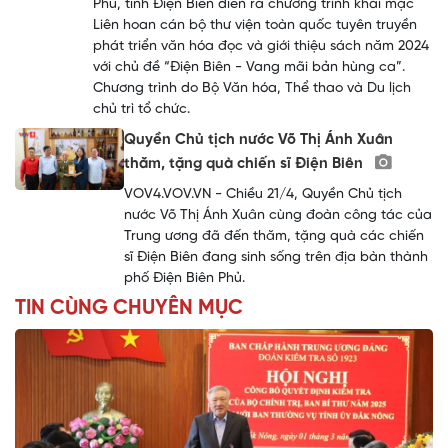
Phủ, tỉnh Điện Biên diễn ra chương trình khai mạc
Liên hoan cán bộ thư viện toàn quốc tuyên truyền
phát triển văn hóa đọc và giới thiệu sách năm 2024
với chủ đề “Điện Biên - Vang mãi bản hùng ca”.
Chương trình do Bộ Văn hóa, Thể thao và Du lịch
chủ trì tổ chức.
Quyền Chủ tịch nước Võ Thị Ánh Xuân
thăm, tặng quà chiến sĩ Điện Biên
VOV4.VOV.VN - Chiều 21/4, Quyền Chủ tịch
nước Võ Thị Ánh Xuân cùng đoàn công tác của
Trung ương đã đến thăm, tặng quà các chiến
sĩ Điện Biên đang sinh sống trên địa bàn thành
phố Điện Biên Phủ.
TIN CÙNG CHUYÊN MỤC