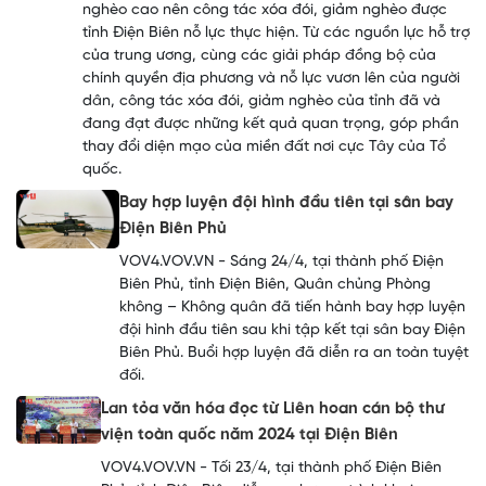
nghèo cao nên công tác xóa đói, giảm nghèo được
tỉnh Điện Biên nỗ lực thực hiện. Từ các nguồn lực hỗ trợ
của trung ương, cùng các giải pháp đồng bộ của
chính quyền địa phương và nỗ lực vươn lên của người
dân, công tác xóa đói, giảm nghèo của tỉnh đã và
đang đạt được những kết quả quan trọng, góp phần
thay đổi diện mạo của miền đất nơi cực Tây của Tổ
quốc.
Bay hợp luyện đội hình đầu tiên tại sân bay
Điện Biên Phủ
VOV4.VOV.VN - Sáng 24/4, tại thành phố Điện
Biên Phủ, tỉnh Điện Biên, Quân chủng Phòng
không – Không quân đã tiến hành bay hợp luyện
đội hình đầu tiên sau khi tập kết tại sân bay Điện
Biên Phủ. Buổi hợp luyện đã diễn ra an toàn tuyệt
đối.
Lan tỏa văn hóa đọc từ Liên hoan cán bộ thư
viện toàn quốc năm 2024 tại Điện Biên
VOV4.VOV.VN - Tối 23/4, tại thành phố Điện Biên