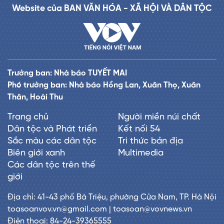
Website của BAN VĂN HÓA - XÃ HỘI VÀ DÂN TỘC
Trưởng ban: Nhà báo TUYẾT MAI
Phó trưởng ban: Nhà báo Hồng Lan, Xuân Thọ, Xuân
Thân, Hoài Thu
Trang chủ
Người miền núi chất
Dân tộc và Phát triển
Kết nối 54
Sắc màu các dân tộc
Tri thức bản địa
Biên giới xanh
Multimedia
Các dân tộc trên thế
giới
Địa chỉ: 41-43 phố Bà Triệu, phường Cửa Nam, TP. Hà Nội
toasoanvov.vn@gmail.com | toasoan@vovnews.vn
Điện thoại: 84-24-39365555