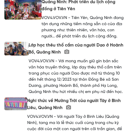
Quảng Ninh: Phát triển du lịch cộng
đồng ở Tiên Yên
VOV4.VOV.VN - Tiên Yên, Quảng Ninh đang
tận dụng những tiềm năng sẵn có của địa
phương như: thiên nhiên, văn hóa, con
người... để phát triển du lịch cộng đồng.
Lớp học thêu thổ cẩm của người Dao ở Hoành
Bồ, Quảng Ninh
VOV4.VOV.VN - Với mong muốn giữ gìn bản sắc
văn hóa truyền thống, lớp dạy thêu thổ cẩm trên
trang phục của người Dao được mở từ tháng 10
đến hết tháng 12/2023 tại thôn Đồng Bé xã Sơn
Dương, phường Hoành Bồ, thành phố Hạ Long,
Quảng Ninh thu hút nhiều chị em phụ nữ đến học.
Nghi thức về Mường Trời của người Tày ở Bình
Liêu, Quảng Ninh
VOV4.VOV.VN - Với người Tày ở Bình Liêu (Quảng
Ninh), tang ma là lễ thức cuối cùng trong chu kỳ
cuộc đời của một con người trên cõi trần gian, để